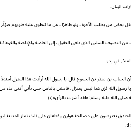
ات البنان..
 بعض من يطلب الآخرة ـ ولو ظاهرًا ـ عن ما تنطوي عليه قلوبهم فيؤثّر
التصوف السلبي الذي يلغي العقول، إلى العلمنة والإباحية والغوغائية وال
لمنذر في بدر:
اب بن منذر بن الجموح قال: يا رسول الله أرأيت هذا المنزل أمنزلاً أنزل
يا رسول الله فإن هذا ليس بمنزل، فامض بالناس حتى نأتي أدنى ماء من القو
ه صلى الله عليه وسلم: «لقد أشرت بالرأي»
(١)
لخندق يعترضون على مصالحة هوازن وغطفان على ثلث ثمار المدينة ليرج
ا.