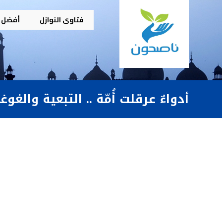
فتاوى النوازل
أفضل م
أدواءٌ عرقلت أُمّة .. التبعية والغوغ