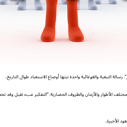
بَعٌ”. رسالة التبعية والغوغائية واحدة تبثها أوضاع الاستعباد طوال التاريخ..
 الأطوار والأزمان والظروف الحضارية: “التفكير عبء ثقيل وقد تخطئ فلا
د الأخيرة..