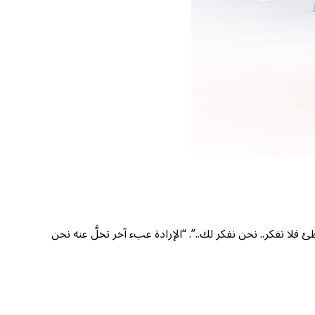
 تفكر.. نحن نفكر لك..”. “الإرادة عبء آخر تخلَّ عنه نحن