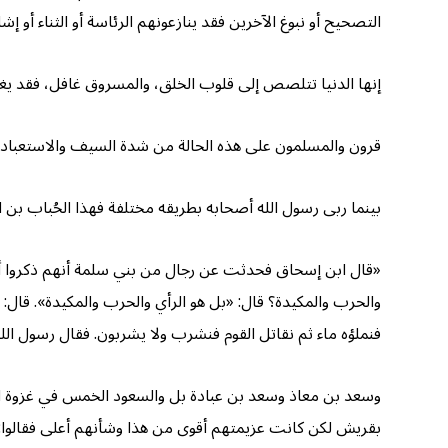
التصحيح أو نبوغ الآخرين فقد ينازعونهم الرئاسة أو الثناء أو إشار
إنها الدنيا تتلصص إلى قلوب الخلق، والمسروق غافل، فقد يغفل
قرون والمسلمون على هذه الحالة من شدة السيف والاستعباد.. من 
بينما ربى رسول الله أصحابه بطريقه مختلفة فهذا الحُباب بن ا
«قال ابن إسحاق فحدثت عن رجال من بني سلمة أنهم ذكروا أن الحب
والحرب والمكيدة؟ قال: «بل هو الرأي والحرب والمكيدة». قال: 
فنملؤه ماء ثم نقاتل القوم فنشرب ولا يشربون. فقال رسول الل
وسعد بن معاذ وسعد بن عبادة بل والسعود الخمس في غزوة ا
بقريش لكن كانت عزيمتهم أقوى من هذا وشأنهم أعلى فقالوا: ل