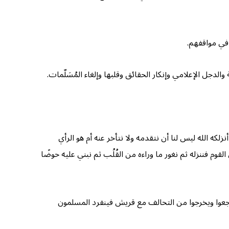
 في مواقفهم.
دجل الإعلامي وإنكار الحقائق وقلبها وإلغاء المُسَلّمات.
كه الله ليس لنا أن نتقدمه ولا نتأخر عنه أم هو الرأي
م فننزله ثم نغور ما وراءه من القُلُب ثم نبني عليه حوضًا
عوا ويخرجوا من التحالف مع قريش فينفرد المسلمون