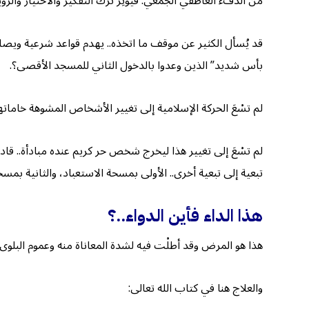
من الدفء العاطفي الجمعي. فيؤْثِر ترك التفكير والاختيار والرؤي
قد يُسأل الكثير عن موقف ما اتخذه.. يهدم قواعد شرعية ويصادم م
بأس شديد” الذين وعدوا بالدخول الثاني للمسجد الأقصى؟.
لم تسْعَ الحركة الإسلامية إلى تغيير الأشخاص المشوهة خام
لم تسْعَ إلى تغيير هذا ليخرج شخص حر كريم عنده مبادأة.. ق
تبعية إلى تبعية أخرى.. الأولى بمسحة الاستعباد، والثانية بمس
هذا الداء فأين الدواء..؟
هذا هو المرض وقد أطلْت فيه لشدة المعاناة منه وعموم البلوى به
والعلاج هنا في كتاب الله تعالى: