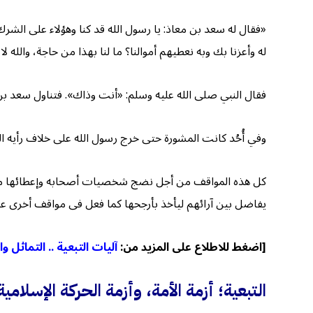
«فقال له سعد بن معاذ: يا رسول الله قد كنا وهؤلاء على الشرك بالل
له وأعزنا بك وبه نعطيهم أموالنا؟ ما لنا بهذا من حاجة، والله ل
فقال النبي صلى الله عليه وسلم: «أنت وذاك». فتناول سعد بن
وفي أُحُد كانت المشورة حتى خرج رسول الله على خلاف رأيه الش
كل هذه المواقف من أجل نضج شخصيات أصحابه وإعطائها مساحته
يفاضل بين آرائهم ليأخذ بأرجحها كما فعل فى مواقف أخرى عل
[اضغط للاطلاع على المزيد من:
آليات التبعية .. التماثل و
التبعية؛ أزمة الأمة، وأزمة الحركة الإسلامية