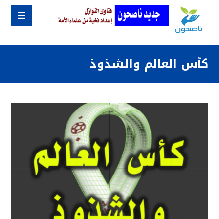
كأس العالم والشذوذ