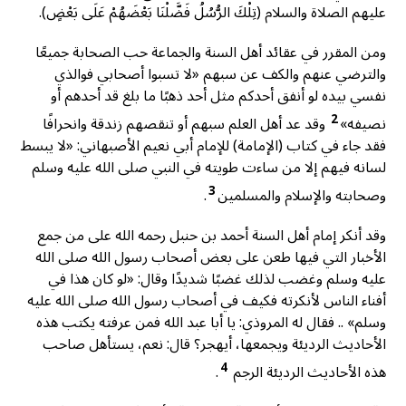
عليهم الصلاة والسلام (تِلْكَ الرُّسُلُ فَضَّلْنَا بَعْضَهُمْ عَلَى بَعْضٍ).
ومن المقرر في عقائد أهل السنة والجماعة حب الصحابة جميعًا
والترضي عنهم والكف عن سبهم «لا تسبوا أصحابي فوالذي
نفسي بيده لو أنفق أحدكم مثل أحد ذهبًا ما بلغ قد أحدهم أو
2
نصيفه»
وقد عد أهل العلم سبهم أو تنقصهم زندقة وانحرافًا
فقد جاء في كتاب (الإمامة) للإمام أبي نعيم الأصبهاني: «لا يبسط
لسانه فيهم إلا من ساءت طويته في النبي صلى الله عليه وسلم
3
وصحابته والإسلام والمسلمين
.
وقد أنكر إمام أهل السنة أحمد بن حنبل رحمه الله على من جمع
الأخبار التي فيها طعن على بعض أصحاب رسول الله صلى الله
عليه وسلم وغضب لذلك غضبًا شديدًا وقال: «لو كان هذا في
أفناء الناس لأنكرته فكيف في أصحاب رسول الله صلى الله عليه
وسلم» .. فقال له المروذي: يا أبا عبد الله فمن عرفته يكتب هذه
الأحاديث الرديئة ويجمعها، أيهجر؟ قال: نعم، يستأهل صاحب
4
هذه الأحاديث الرديئة الرجم
.