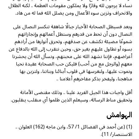
نساء لا يرجون لله وقارًا ولا يملكون مقومات العظمة .. لكنه الظلال
والانحراف وتزين سوء الأعمال ومن يضلل الله فما له من هاد.
وبعد فسيظل الصحابة الأخيار جبالًا شاهقة تنكسر النصال على
النصال دون أن تحط من قدرهم وستظل أعمالهم وإنجازاتهم
شموعًا مضيئة تكشف عن صدقهم، وتحرق أنوارها من أرادهم
بسوء أو تطاول عليهم بغير حق، وحين نتقرب إلى الله بالدفاع عن
أعراضهم، فإننا نشهد الله على محبتهم، ونسأل الله أن يحشرنا
معهم (والرجل مع من أحب) فليكن حب الصحابة عقيدة نحيا
ونموت عليها، ولنغرسها في قلوب أبنائنا وبناتنا، ولتزين بها
مناهجنا، وليفخر بذكر مفاخرهم أعلامنا ..
أقل واجبات هذا الجيل الفريد علينا .. وذلك مقتضى الأمانة
وتحقيق مناط الرسالة، وسيعلم الذين ظلموا أي منقلب ينقلبون.
الهوامش
(1) (عن أحمد في الفضائل 1/ 57، وابن ماجه (162) العلوان ..
الاستنصار/ 11).