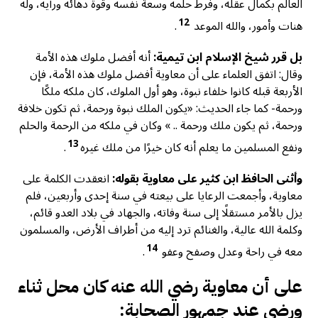
العالم بكمال عقله، وفرط حلمه وسعة نفسه وقوة دهائه ورأيه، وله
12
هنات وأمور، والله الموعد
.
بل قرر شيخ الإسلام ابن تيمية:
أنه أفضل ملوك هذه الأمة
وقال: اتفق العلماء على أن معاوية أفضل ملوك هذه الأمة، فإن
الأربعة قبله كانوا خلفاء نبوة، وهو أول الملوك، كان ملكه ملكًا
ورحمة- كما جاء الحديث: «يكون الملك نبوة ورحمة، ثم تكون خلافة
ورحمة، ثم يكون ملك ورحمة .. » وكان في ملكه من الرحمة والحلم
13
ونفع المسلمين ما يعلم أنه كان خيرًا من ملك غيره
.
وأثنى الحافظ ابن كثير على معاوية بقوله:
انعقدت الكلمة على
معاوية، وأجمعت الرعايا على بيعته في سنة إحدى وأربعين، فلم
يزل بالأمر مستقلًا إلى سنة وفاته، والجهاد في بلاد العدو قائم،
وكلمة الله عالية، والغنائم ترد إليه من أطراف الأرض، والمسلمون
14
معه في راحة وعدل وصفح وعفو
.
على أن معاوية رضي الله عنه كان محل ثناء
ورضى عند جمهور الصحابة: