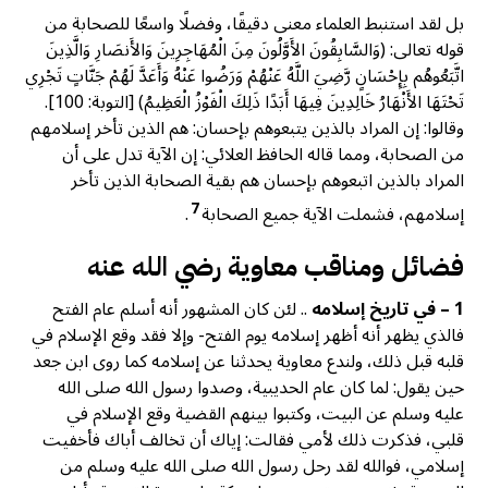
بل لقد استنبط العلماء معنى دقيقًا، وفضلًا واسعًا للصحابة من
قوله تعالى: (وَالسَّابِقُونَ الأَوَّلُونَ مِنَ الْمُهَاجِرِينَ وَالأَنصَارِ وَالَّذِينَ
اتَّبَعُوهُم بِإِحْسَانٍ رَّضِيَ اللَّهُ عَنْهُمْ وَرَضُوا عَنْهُ وَأَعَدَّ لَهُمْ جَنَّاتٍ تَجْرِي
تَحْتَهَا الأَنْهَارُ خَالِدِينَ فِيهَا أَبَدًا ذَلِكَ الْفَوْزُ الْعَظِيمُ) [التوبة: 100].
وقالوا: إن المراد بالذين يتبعوهم بإحسان: هم الذين تأخر إسلامهم
من الصحابة، ومما قاله الحافظ العلائي: إن الآية تدل على أن
المراد بالذين اتبعوهم بإحسان هم بقية الصحابة الذين تأخر
7
إسلامهم، فشملت الآية جميع الصحابة
.
فضائل ومناقب معاوية رضي الله عنه
1 – في تاريخ إسلامه
.. لئن كان المشهور أنه أسلم عام الفتح
فالذي يظهر أنه أظهر إسلامه يوم الفتح- وإلا فقد وقع الإسلام في
قلبه قبل ذلك، ولندع معاوية يحدثنا عن إسلامه كما روى ابن جعد
حين يقول: لما كان عام الحديبية، وصدوا رسول الله صلى الله
عليه وسلم عن البيت، وكتبوا بينهم القضية وقع الإسلام في
قلبي، فذكرت ذلك لأمي فقالت: إياك أن تخالف أباك فأخفيت
إسلامي، فوالله لقد رحل رسول الله صلى الله عليه وسلم من