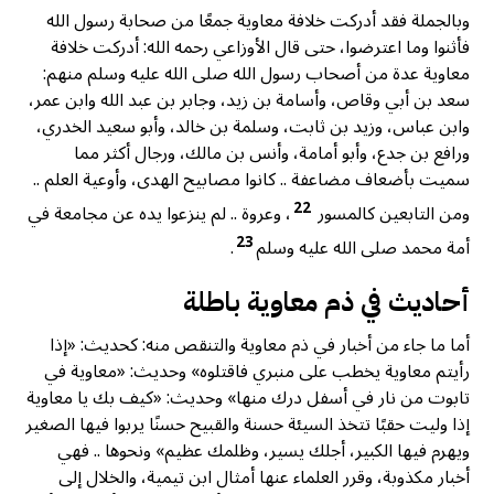
وبالجملة فقد أدركت خلافة معاوية جمعًا من صحابة رسول الله
فأثنوا وما اعترضوا، حتى قال الأوزاعي رحمه الله: أدركت خلافة
معاوية عدة من أصحاب رسول الله صلى الله عليه وسلم منهم:
سعد بن أبي وقاص، وأسامة بن زيد، وجابر بن عبد الله وابن عمر،
وابن عباس، وزيد بن ثابت، وسلمة بن خالد، وأبو سعيد الخدري،
ورافع بن جدع، وأبو أمامة، وأنس بن مالك، ورجال أكثر مما
سميت بأضعاف مضاعفة .. كانوا مصابيح الهدى، وأوعية العلم ..
22
ومن التابعين كالمسور
، وعروة .. لم ينزعوا يده عن مجامعة في
23
أمة محمد صلى الله عليه وسلم
.
أحاديث في ذم معاوية باطلة
أما ما جاء من أخبار في ذم معاوية والتنقص منه: كحديث: «إذا
رأيتم معاوية يخطب على منبري فاقتلوه» وحديث: «معاوية في
تابوت من نار في أسفل درك منها» وحديث: «كيف بك يا معاوية
إذا وليت حقبًا تتخذ السيئة حسنة والقبيح حسنًا يربوا فيها الصغير
ويهرم فيها الكبير، أجلك يسير، وظلمك عظيم» ونحوها .. فهي
أخبار مكذوبة، وقرر العلماء عنها أمثال ابن تيمية، والخلال إلى