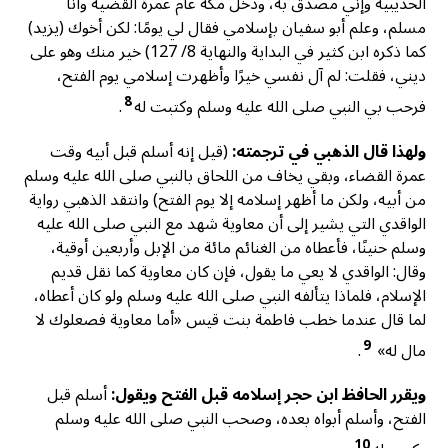
الحديبية وإني مصدق به، ودخل مكة عام عمرة القضية وأنا
مسلم، وعلم أبو سفيان بإسلامي فقال لي يومًا: لكن أخوك (يزيد)
كما ذكره ابن كثير في البداية والنهاية 8/ 127) خير منك وهو على
ديني، فقلت: لم آل نفسي خيرًا وأظهرت إسلامي يوم الفتح،
8
فرحب بي النبي صلى الله عليه وسلم وكتبت له
.
ولهذا قال الذهبي في ترجمته:
(قيل إنه أسلم قبل أبيه وقت
عمرة القضاء، وبقي يخاف من اللحاق بالنبي صلى الله عليه وسلم
من أبيه، ولكن ما أظهر إسلامه إلا يوم الفتح) وانتقد الذهبي رواية
الواقدي التي يشير إلى أن معاوية شهد مع النبي صلى الله عليه
وسلم حنينًا، فأعطاه من الغنائم مائة من الإبل وأربعين أوقية،
وقال: الواقدي لا يعي ما يقول، فإن كان معاوية كما نقل قديم
الإسلام، فلماذا يتألفه النبي صلى الله عليه وسلم ولو كان أعطاه،
لما قال عندما خطب فاطمة بنت قيس «أما معاوية فصعلوك لا
9
مال له»
.
ويقرر الحافظ ابن حجر إسلامه قبل الفتح ويقول:
أسلم قبل
الفتح، وأسلم أبواه بعده، وصحب النبي صلى الله عليه وسلم
10