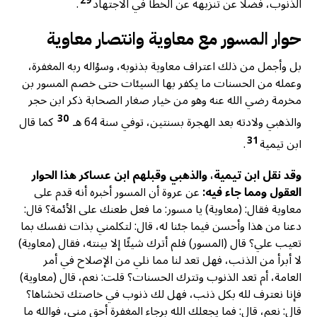
29
الذنوب، فضلًا عن تنزيهه عن الخطأ في الاجتهاد
.
حوار المسور مع معاوية وانتصار معاوية
بل وأجمل من ذلك اعتراف معاوية بذنوبه، وسؤاله ربه المغفرة،
وعمله من الحسنات ما يكفر بها السيئات حتى خصم المسور بن
مخرمة رضي الله عنه وهو من خيار صغار الصحابة ذكر ابن حجر
30
والذهبي ولادته بعد الهجرة بسنتين، توفي سنة 64 هـ
كما قال
31
ابن تيمية
.
وقد نقل ابن تيمية، والذهبي وقبلهم ابن عساكر هذا الحوار
العقول ومما جاء فيه:
عن عروة أن المسور أخبره أنه قدم على
معاوية فقال: (معاوية) يا مسور: ما فعل طعنك على الأئمة؟ قال:
دعنا من هذا وأحسن فيما جئنا له، قال: لتكلمني بذات نفسك بما
تعيب علي؟ قال (المسور) فلم أترك شيئًا إلا بينته، فقال (معاوية)
لا أبرأ من الذنب، فهل تعد لنا مما نلي من الإصلاح في أمر
العامة، أم تعد الذنوب وتترك الحسنات؟ قلت: نعم، قال (معاوية)
فإنا نعترف لله بكل ذنب، فهل لك ذنوب في خاصتك تخشاها؟
قال: نعم، قال: فما يجعلك الله برجاء المغفرة أحق مني، فوالله ما