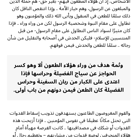
الأشخاص، إذ أن هؤلاء المطعون فيهم- بغير حق- هم حملة الدين
والمبلغون عن الرسول، وهم خيار الأمة .. وإذا انتقص الناقل كان
ذلك سلمًا للطعن في المنقول ويأبى الله ذلك والمؤمنون وهو
تطاول على مقام النبوة وشخصية الرسول لكن من وراء وراء .. فإذا
كان مثيرًا لسواد الناس التطاول على مقام الرسول- من قبل
المنتسبين للإسلام- فليكن الخدش في أصحابه والتقليل من شأن
رجاله .. سلمًا للطعن والخدش فيمن فوقهم.
وثمة هدف من وراء هؤلاء الطعون ألا وهو كسر
الحواجز عن سياج الفضيلة وحراسها فإذا
اعتدى على الكبار من ربان السفينة وحراس
الفضيلة كان الطعن فيمن دونهم من باب أولى.
والقوم المغروضون الطاعنون يستهدفون تذويب إسقاط القدوات
التي تحتل مكانًا عظيمًا في نفوس المؤمنين .. فإذا أزيحت هذه
القدوات أو شكك في مصداقيتها .. كانت الفرصة مهيأة أمام
هؤلاء المنحرفين لوضع قدوات من مشاربهم – وتعظيم رجال أو