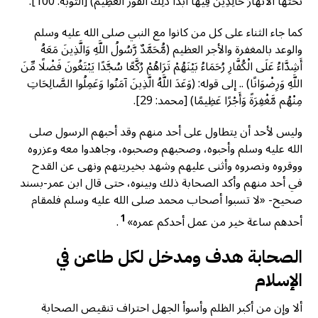
تَحْتَهَا الأَنْهَارُ خَالِدِينَ فِيهَا أَبَدًا ذَلِكَ الْفَوْزُ الْعَظِيمُ) [التوبة: 100].
كما جاء الثناء على كل من كانوا مع النبي صلى الله عليه وسلم
والوعد بالمغفرة والأجر العظيم (مُّحَمَّدٌ رَّسُولُ اللَّهِ وَالَّذِينَ مَعَهُ
أَشِدَّاءُ عَلَى الْكُفَّارِ رُحَمَاءُ بَيْنَهُمْ تَرَاهُمْ رُكَّعًا سُجَّدًا يَبْتَغُونَ فَضْلًا مِّنَ
اللَّهِ وَرِضْوَانًا) .. إلى قوله: (وَعَدَ اللَّهُ الَّذِينَ آمَنُوا وَعَمِلُوا الصَّالِحَاتِ
مِنْهُم مَّغْفِرَةً وَأَجْرًا عَظِيمًا) [محمد: 29].
وليس لأحد أن يتطاول على أحد منهم وقد أحبهم الرسول صلى
الله عليه وسلم وأحبوه، وصحبهم وصحبوه، وجاهدوا معه وعزروه
ووقروه ونصروه وأثنى عليهم وشهد بخيريتهم ونهى عن القدح
في أحد منهم وأكد الصحابة ذلك وبينوه، حتى قال ابن عمر-بسند
صحيح- «لا تسبوا أصحاب محمد صلى الله عليه وسلم فلمقام
1
أحدهم ساعة خير من عمل أحدكم عمره»
.
الصحابة هدف ومدخل لكل طاعن في
الإسلام
ألا وإن من أكبر الظلم وأسوأ الجهل احتراف تنقيص الصحابة