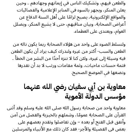
والطعن فيهم، وتشكيك الناس في إيمانهم وجهادهم .. وحين
يعلن المنكر، ويجهر بالسوء في المنابر الإعلامية والفضائيات
والمواقع الإلكترونية، يصبح لزامًا على أهل السنة الدفاع عن
أعراض الصحابة، وبيان مناقبهم، حتى لا يشيع المنكر، ويضلل
العوام، ويعتدى على العظماء.
ولنسلط الضوء على واحد من هؤلاء الصحابة ربما يكون ناله من
الطعن والسب- أكثر من غيره ولندرك كيف يراد أن يكون الطعن
فيه وسيلة إلى غيره، ولئن كنا لا ننزه أحدًا من البشر من الخطأ ..
فثمة حسنات ماحيات، وثمة مقامات ورتب لا بد أن نقدرها
ونضعها في الموضع الصحيح.
معاوية بن أبي سفيان رضي الله عنهما
مؤسس الدولة الأموية
معاوية واحد من صحابة رسول الله صلى الله عليه وسلم وقد أثنى
القرآن على الصحابة عمومًا، وشملهم بالخيرية والفضل من آمن
وأنفق قبل الفتح أو بعده – وإن تفاضلوا وتقدم بعضهم على
بعض في الفضيلة والأجر- فقد كان ذلك مع الأنبياء والمرسلين