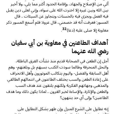
ألي من الإصلاح والجهاد، وإقامة الحدود أكثر مما يلي، ولا أخير
بين الله وبين غيره إلا اخترت الله على سواه، وإني لعلى دين يقبل
فيه العمل ويجزى فيه بالحسنات ويتجاوز عن السيئات .. قال
المسور: فعرفت أنه قد خصمني، قال عروة: فلم أسمع المسور ذكر
32
معاوية إلا صلى عليه (دعا)
.
أهداف الطاعنين في معاوية بن أبي سفيان
رضي الله عنهما
أجل إن الطعن في الصحابة قديم منذ نشأت الفرق الباطلة،
والنحل المنحرفة وطالما سودت الكتب بسبهم بل وبلعنهم- وهم
أهل السابقة والفضل- واليوم يتكالب الموتورون وأهل الانحراف
على إعادة الطعن والسب يختلف الطاعنون في انتمائهم الطائفي
والمذهبي وجهاتهم الفكرية ولكنهم يلتقون عند هدف السب
والطعن والإثارة، والإساءة لخير القرون .. لماذا يكون ذلك وما هدف
الطاعنين؟ وإلى أي حد ينتهون؟
إنه تطاول على الشرع المنزل وإن ظهر بشكل التطاول على