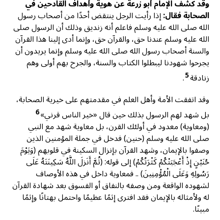
وقد كشف الإمام أبو زرعة عن هوية وأهداف القادحين في
الصحابة فقال:
إذا رأيت الرجل ينتقض أحدًا من أصحاب رسول
الله صلى الله عليه وسلم فاعلم أنه زنديق وذلك أن الرسول صلى
الله عليه وسلم عندنا حق، والقرآن حق، وإنما أدى إلينا هذا القرآن
والسنة أصحاب رسول الله صلى الله عليه وسلم وإنما يريدون أن
يجرحوا شهودنا ليبطلوا الكتاب والسنة، والجرح بهم أولى وهم
5
زنادقة
.
وقد اتفقت الأمة وأهل العلم في مقدمتهم على خيرية الصحابة،
6
بل شهد لهم الرسول بذلك حين قال «خير الناس قرني»
(ومعاوية) معدود في أولئك القرن، بل معاوية شهد مع النبي
صلى الله عليه وسلم (حنين) فدخل في جملة المؤمنين الذين
وصفوا بالإيمان، وشهد القرآن بإنزال السكينة في قلوبهم (وَيَوْمَ
حُنَيْنٍ إِذْ أَعْجَبَتْكُمْ كَثْرَتُكُمْ) إلى قوله: (ثُمَّ أَنَزلَ اللَّهُ سَكِينَتَهُ عَلَى
رَسُولِهِ وَعَلَى الْمُؤْمِنِينَ) .. فمعاوية داخل في هذه الأوصاف
لشهوده الواقعة ومن وصفه بالنفاق أو الفسوق بعد شهادة القرآن
له ولأمثاله بالإيمان فقد افترى إثمًا عظيمًا واحتمل بهتانًا وإثمًا
مبينًا.