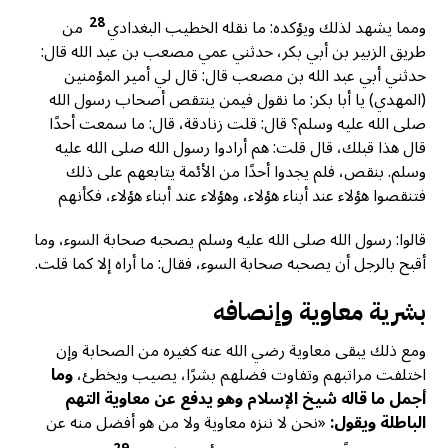
28
ومما يشهد لذلك ويؤكده: ما نقله الخطيب البغدادي
من
طريق الزبير بن أبي بكر، حدثني عمي مصعب بن عبد الله قال:
حدثني أبي عبد الله بن مصعب قال: قال لي أمير المؤمنين
(المهدي) يا أبا بكر: ما نقول فيمن ينتقص أصحاب رسول الله
صلى الله عليه وسلم؟ قال: قلت زنادقة، قال: ما سمعت أحدًا
قال هذا قبلك، قال قلت: هم أرادوا رسول الله صلى الله عليه
وسلم. بنقص، فلم يجدوا أحدًا من الأئمة يتابعهم على ذلك
فتنقصوا هؤلاء عند أبناء هؤلاء، وهؤلاء عند أبناء هؤلاء، فكأنهم
قالوا: رسول الله صلى الله عليه وسلم يصحبه صحابة السوء، وما
أقبح بالرجل أن يصحبه صحابة السوء، فقال: ما أراه إلا كما قلت.
بشرية معاوية وإنصافه
ومع ذلك يبقى معاوية رضي الله عنه كغيره من الصحابة وإن
اختلفت مراتبهم وتفاوت فضلهم بشرًا، يصيب ويخطئ،
وما
أجمل ما قاله شيخ الإسلام وهو يدفع عن معاوية التهم
الباطلة ويقول:
«نحن لا ننزه معاوية ولا من هو أفضل منه عن