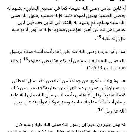
أ-
فابن عباس رضي الله عنهما- كما في صحيح البخاري- يشهد له
بفضل الصحبة ويقول لمولاه «دعه فإنه صحب رسول الله صلى
الله عليه وسلم» ثم يشهد له بالفقه في الدين فقد قيل لابن
عباس: هل لك في أمير المؤمنين معاوية فإنه ما أوتر إلا بواحدة
15
قال: إنه فقيه
.
ب-
وأبو الدرداء رضي الله عنه يقول: ما رأيت أشبه صلاة برسول
16
الله صلى الله عليه وسلم من أميركم هذا يعني معاوية
(رجاله
ثقات: السير 3/ 135).
جـ-
وشهادات أخرى من جماعة من التابعين فقد سئل المعافي
بن عمران: أين عمر بن عبد العزيز من معاوية؟ فغضب من ذلك
غضبًا شديدًا وقال: لا يقاس بأصحاب رسول الله صلى الله عليه
وسلم أحدًا، أما معاوية صاحبه وصهره وكاتبه وأمينه على وحي
17
الله عز وجل
.
د-
وعن جبير بن نفير: إن رسول الله صلى الله عليه وسلم كان
يسير ومعه جماعة، فذكروا الشام، فقال رجل: كيف نستطيع الشام