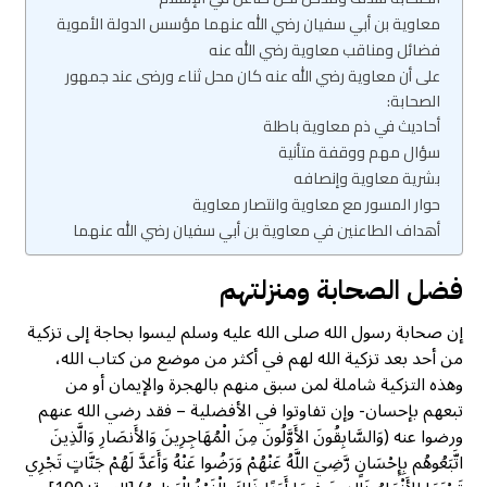
معاوية بن أبي سفيان رضي الله عنهما مؤسس الدولة الأموية
فضائل ومناقب معاوية رضي الله عنه
على أن معاوية رضي الله عنه كان محل ثناء ورضى عند جمهور
الصحابة:
أحاديث في ذم معاوية باطلة
سؤال مهم ووقفة متأنية
بشرية معاوية وإنصافه
حوار المسور مع معاوية وانتصار معاوية
أهداف الطاعنين في معاوية بن أبي سفيان رضي الله عنهما
فضل الصحابة ومنزلتهم
إن صحابة رسول الله صلى الله عليه وسلم ليسوا بحاجة إلى تزكية
من أحد بعد تزكية الله لهم في أكثر من موضع من كتاب الله،
وهذه التزكية شاملة لمن سبق منهم بالهجرة والإيمان أو من
تبعهم بإحسان- وإن تفاوتوا في الأفضلية – فقد رضي الله عنهم
ورضوا عنه (وَالسَّابِقُونَ الأَوَّلُونَ مِنَ الْمُهَاجِرِينَ وَالأَنصَارِ وَالَّذِينَ
اتَّبَعُوهُم بِإِحْسَانٍ رَّضِيَ اللَّهُ عَنْهُمْ وَرَضُوا عَنْهُ وَأَعَدَّ لَهُمْ جَنَّاتٍ تَجْرِي