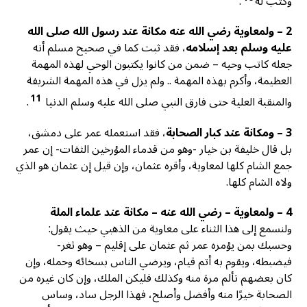
وكتب له
.
2 – ولمعاوية رضي الله عنه مكانة عند رسول الله صلى الله
عليه وسلم بعد إسلامه
، فقد ثبت كما في صحيح مسلم أنه
جعله كاتب وحيه – ضمن من كانوا يكتبون الوحي لهذه المهمة
العظيمة، وأكرم بهذه المهمة .. ولم يزل في هذه المهمة الشريفة
11
والمنقبة العلية حتى فارق النبي صلى الله عليه وسلم الدنيا
.
3 – ومكانة عند كبار الصحابة
، فقد استعمله عمر على دمشق،
بل قال خليفة بن خيار -وهو من قدماء المؤرخين الثقات- إن عمر
جمع الشام كلها لمعاوية، وأقره عثمان، وإن قيل إن عثمان هو الذي
ولاه الشام كلها.
4 – ولمعاوية – رضي الله عنه – مكانة عند علماء الملة
ولنسمع إلى هذا الثناء على معاوية من الذهبي حيث يقول:
وحسبك بمن يؤمره عمر ثم عثمان على إقليم – وهو ثغر-
فيضبطه، ويقوم به أتم قيام، ويرضي الناس بسخائه وحمله، وإن
كان بعضهم تألم مرة منه وكذلك فليكن الملك، وإن كان غيره من
الصحابة خيرًا منه وأفضل وأصلح، فهذا الرجل ساد، وساس