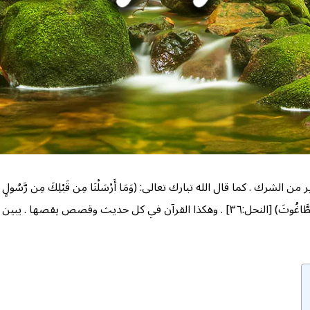
عز وجل: (وَلَقَدْ بَعَثْنَا فِي كُلِّ أُمَّةٍ رَّسُولًا أَنِ اعْبُدُوا اللَّهَ وَاجْتَنِبُوا الطَّاغُوتَ