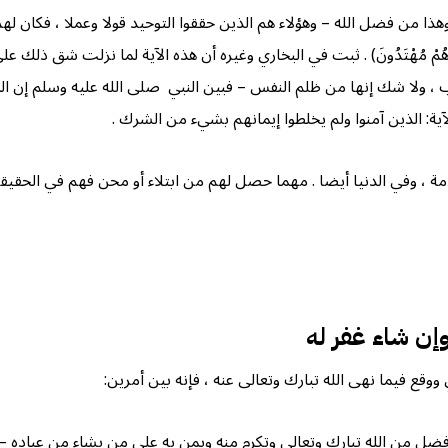
هذا من فضل الله – وهؤلاء هم الذين حققوا التوحيد قولا وعملا ، فكان لهم ا
َئِكَ لَهُمُ الأمْنُ وَهُمْ مُهْتَدُونَ) . ثبت في البخاري وغيره أن هذه الآية لما ن
 ولا شك إنها من ظلم النفس – فبين النبي صلى الله عليه وسلم إن المقصود 
 من هذه الآية: الذين آمنوا ولم يخلطوا إيمانهم بشيء من الشرك .
تام يوم القيامة ، وفي الدنيا أيضا . مهما حصل لهم من ابتلاء أو محن فهم في ا
إن شاء غفر له
ع فيما نهى الله تبارك وتعالى عنه ، فإنه بين أمرين:
ا فضل من الله تبارك وتعالى وتكرم منه ويمن به على من يشاء من عباده – 