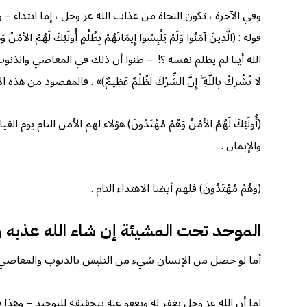
وفي الآخرة ، تكون النجاة من عذاب الله عز وجل ، إما ابتداء – و
قوله : (الَّذِينَ آمَنُوا وَلَمْ يَلْبِسُوا إِيمَانَهُمْ بِظُلْمٍ أُول
الله أينا لم يظلم نفسه ؟! – ظنوا أن ذلك في المعاصي والذنوب ،
لَا تُشْرِكْ بِاللَّهِ ۖ إِنَّ الشِّرْكَ لَظُلْمٌ عَظِيمٌ)» . فالمقصود
(أُولَئِكَ لَهُمُ الأمْنُ وَهُمْ مُهْتَدُونَ) هؤلاء لهم الأمن ال
والإيمان .
(وَهُمْ مُهْتَدُونَ) فلهم أيضا الاهتداء التام .
الموحد تحت المشيئة إن شاء الله عذبه و
أما لو حصل من الإنسان شيء من التلبس بالذنوب والمعاصي ووق
إما أن الله عز وجل يغفر له ويعفو عنه بتحقيقه للتوحيد – وهذ