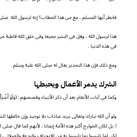
فانظر أيها المسلم ، مع من هذا الخطاب؟ إنه لرسول الله صلى الله علي
هذا لرسول الله ، وهل في البشر جميعا وفي خلق الله قاطبة من 
في هذه الدنيا .
ومع ذلك فإن هذا التحذير يقال له صلى الله عليه وسلم .
الشرك يدمر الأعمال ويحبطها
وكما في آيات الأنعام بعد أن ذكر الأنبياء وقصصهم : (وَلَوْ أَشْرَكُوا لَحَبِطَ
ولو أن الله تبارك وتعالى يريد عبادات بلا توحيد وإن خالطها ال
!. بل لكان الخوارج أكثر هذه الأمة إيمانا ، لأنهم كما قال صل
لكن لما تلبسوا بما تلبسوا به من الانحراف والبدعة والضلال ، ل