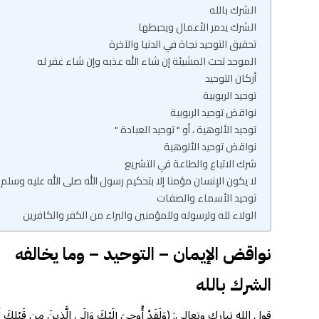
الشرك بالله
الشرك يدمر الأعمال ويحبطها
تحقيق التوحيد نجاة في الدنيا والآخرة
الموحد تحت المشيئة إن شاء الله عذبه وإن شاء غفر له
أركان التوحيد
توحيد الربوبية
نواقض توحيد الربوبية
توحيد الألوهية ، أو " توحيد العبادة "
نواقض توحيد الألوهية
شرك الاتباع والطاعة في التشريع
لا يكون الإنسان مؤمنا إلا بتحكيم رسول الله صلى الله عليه وسلم
توحيد الأسماء والصفات
الولاء لله ولرسوله وللمؤمنين والبراء من الكفر والكافرين
نواقض الإيمان – التوحيد
–
وما يخالفه
الشرك بالله
قول الله تبارك وتعالى: (وَلَقَدْ أُوحِيَ إِلَيْكَ وَإِلَى الَّذِينَ مِن قَبْلِكَ لَئِنْ 