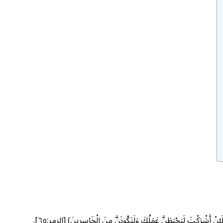
أَشْرَكْتَ لَيَحْبَطَنَّ عَمَلُكَ وَلَتَكُونَنَّ مِنَ الْخَاسِرِينَ) [الزمر:٦٥].