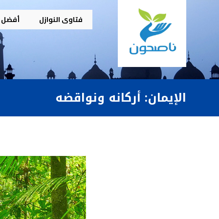
فتاوى النوازل
أفضل م
الإيمان: أركانه ونواقضه