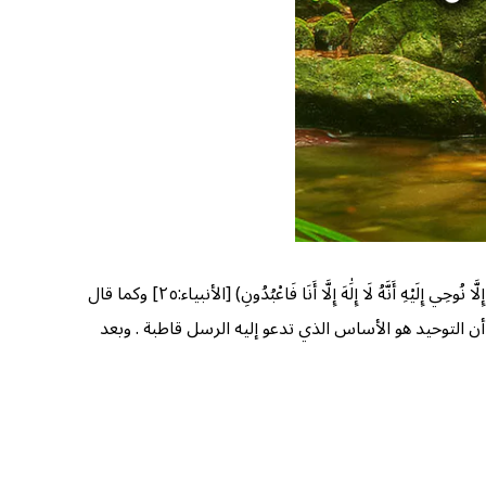
لا شك ولا ريب أن أعظم ما بعث به الرسل هو التوحيد والتحذير من الشرك . كما قال الله تبارك تعالى: (وَمَا أَرْسَلْنَا مِن قَبْلِكَ مِن رَّسُولٍ إِلَّا نُوحِي إِلَيْهِ أَنَّهُ لَا إِلَٰهَ إِلَّا أَنَا فَاعْبُدُونِ) [الأنبياء:٢٥] وكما قال
) [النحل:٣٦] . وهكذا القرآن في كل حديث وقصص يقصها . يبين أن التوحيد هو الأساس الذي تدعو إليه الرسل قاطبة . وبعد