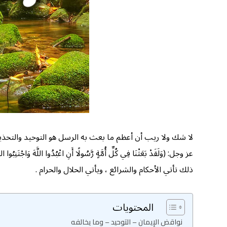
ذلك تأتي الأحكام والشرائع ، ويأتي الحلال والحرام .
المحتويات
نواقض الإيمان – التوحيد – وما يخالفه