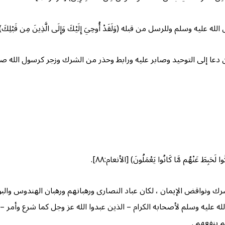
ه وسلم وللرسل من قبله (وَلَقَدْ أُوحِيَ إِلَيْكَ وَإِلَى الَّذِينَ مِن قَبْلِ
دعا إلى التوحيد وصابر عليه ورابط وحذر من الشرك وزجر كرسول الله صلى 
 عَنْهُم مَّا كَانُوا يَعْمَلُونَ) [الأنعام:٨٨].
شرك ونواقض الإيمان ، لكان عباد النصارى ورهبانهم ورهبان الهندوس والبوذي
ى الله عليه وسلم لأصحابه الكرام – الذين عبدوا الله عز وجل كما شرع وأمر
م ينفعهم .