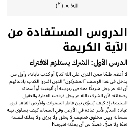
٢
الله!..». (
)
الدروس المستفادة من
الآية الكريمة
الدرس الأول: الشرك يستلزم الافتراء
لا أعظم ظلمًا ممن افترى على الله كذبًا أو كذب بآياته، وأول من
يدخل في هذا الوصف “المشركون” الذين افتروا الكذب بادعائهم
أن لله عز وجل شريكًا معه في ربوبيته أو ألوهيته أو أسمائه
وصفاته؛ لأن الشرك بالله عز وجل ترفضه الفطرة والعقول
السليمة، إذ كيف يُسوَّى بين فاطر السموات والأرض القاهر فوق
عباده المدبِّر لأمر عباده في الأرض وفي السماء، كيف يساوَى بينه
سبحانه وبين مخلوق ضعيف لا يخلق ولا يرزق ولا يملك لنفسه
نفعًا ولا ضرًّا، فضلًا عن أن يملِّكه لغيره..؟!