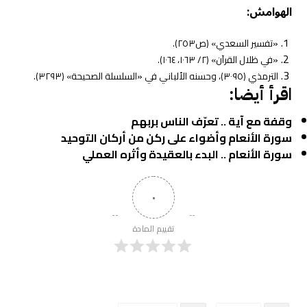
الهوامش:
«تفسير السعدي» (ص٢٥٣).
«في ظلال القرآن» (٢/ ١٠٦٣، ١٠٦٤).
الترمذي (٣٠٩٥)، وحسنه الألباني في «السلسلة الصحيحة» (٣٢٩٣).
اقرأ أيضا:
وقفة مع آية .. تعرّف الناس بربهم
سورة الأنعام وأضواء على ركن من أركان التوحيد
سورة الأنعام .. البدء بالعقيدة وأثره العملي
٠
تقييم المادة