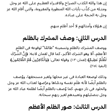
إن هذا والله الكذب الصراح والافتـراء العظـيم عـلى الله عز وجل
ومثـله من كذّب بآيات الله المنظورة والمقروءة، والتي أقام الله عز
وجل به الحـجة عـلى عبـاده.
إن هـؤلاء وأمثالهم لا أحد أظلم منهم.
الدرس الثاني: وصف المشرك بالظلم
ووصف المشرك بالظلم وتسميته “ظالمًا” لوقوعه في الظلم
الأعظم، ألا وهو الشرك الأكبر، كما قال لقمان لابنه: ﴿إِنَّ الشِّرْكَ
لَظُلْمٌ عَظِيمٌ﴾
. وقوله تعالى: ﴿وَالْكَافِرُونَ هُمُ الظَّالِمُونَ﴾
[لقمان: ١٣]
.
[البقرة: ٢٥٤]
وذلك لوضعه العبادة في غير محلها ولغير مستحقها، ووُصف
بالظلم أيضًا لأنه ظلَم نفسه ودسّاها وعرّضها لعذاب الله عز وجل
والخلود في نار جهنم، كما وُصف بالظلم أيضًا لظلمه عباد الله عز
وجل بتضليلهم وتعبيدهم لغير ربهم سبحانه.
الدرس الثالث: صور الظلم الأعظم