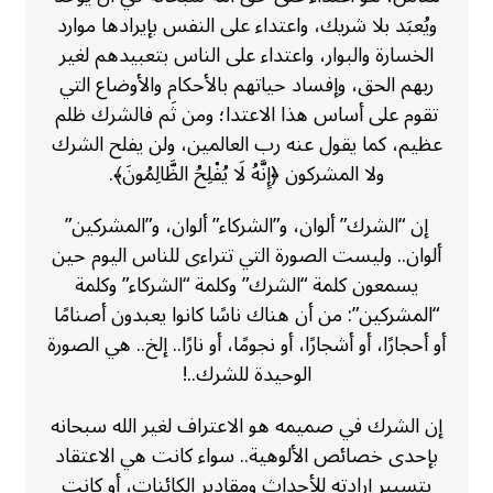
ويُعبَد بلا شريك، واعتداء على النفس بإيرادها موارد
الخسارة والبوار، واعتداء على الناس بتعبيدهم لغير
ربهم الحق، وإفساد حياتهم بالأحكام والأوضاع التي
تقوم على أساس هذا الاعتدا؛ ومن ثَم فالشرك ظلم
عظيم، كما يقول عنه رب العالمين، ولن يفلح الشرك
ولا المشركون ﴿إِنَّهُ لَا يُفْلِحُ الظَّالِمُونَ﴾.
إن “الشرك” ألوان، و”الشركاء” ألوان، و”المشركين”
ألوان.. وليست الصورة التي تتراءى للناس اليوم حين
يسمعون كلمة “الشرك” وكلمة “الشركاء” وكلمة
“المشركين”: من أن هناك ناسًا كانوا يعبدون أصنامًا
أو أحجارًا، أو أشجارًا، أو نجومًا، أو نارًا.. إلخ.. هي الصورة
الوحيدة للشرك..!
إن الشرك في صميمه هو الاعتراف لغير الله سبحانه
بإحدى خصائص الألوهية.. سواء كانت هي الاعتقاد
بتسيير إرادته للأحداث ومقادير الكائنات، أو كانت