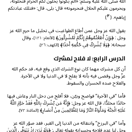
الله صلى الله عليه وسلم: «ألم يكونوا يحلون لكم الحرام فتحلونه،
ويحرمون عليكم الحلال فتحرمونه» قال: بلى، قال: «فتلك عبادتكم
٣
إياهم». (
)
يقول الله عز وجل عمن أطاع الطواغيت في تحليل ما حرم الله عز
وجل : ﴿وَإِنْ أَطَعْتُمُوهُمْ إِنَّكُمْ لَمُشْرِكُونَ﴾
، وقال
[الأنعام: ١٢١]
سبحانه: ﴿وَلَا يُشْرِكُ فِي حُكْمِهِ أَحَدًا﴾
.
[الكهف: ٢٦]
الدرس الرابع: لا فلاح لمشرك
أن كل مشرك مهما كان نوع الشرك الذي وقع فيه، قد حكم الله
عزّ وجل وقضى فيه بأنه لا يفلح لا في الدنيا ولا في الآخرة.
والفلاح ضده الخسران والسقوط.
فأما “في الآخرة” فواضح وبيّن، فلا أفلح من دخل النار وعاش فيها
خالدًا مخلدًّا، قال الله عز وجل: ﴿إِنَّهُ مَن يُشْرِكْ بِاللَّهِ فَقَدْ حَرَّمَ اللَّهُ
عَلَيْهِ الْجَنَّةَ وَمَأْوَاهُ النَّارُ وَمَا لِلظَّالِمِينَ مِنْ أَنصَارٍ﴾
.
[المائدة: ٧٢]
وأما “في البرزخ” وانتقاله من الدنيا إلى القبر، فقد صوّر الله عز
وجل لنا عدم فلاحه وخسرانه بقوله تعالى: ﴿وَلَوْ تَرَىٰ إِذْ يَتَوَفَّى الَّذِينَ