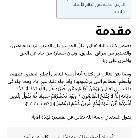
الدرس الثالث: صور الظلم الأعظم
خاتمة
مقدمة
تضمن كتاب الله تعالى بيانَ الحق، وبيان الطريق لرب العالمين،
والتحذير من مزالق الطريق، وبيان خسارة من حاد عن الحق
وافترى على ربه.
ومما بيّن تعالى في كتابه أنه أوضح للناس أعظم الحقوق عليهم،
وأعظم المظالم التي يرتكبونها؛ وقد جاء ذلك غير آية، ومما جاء في
ذلك قول تعالى: ﴿وَمَنْ أَظْلَمُ مِمَّنِ افْتَرَىٰ عَلَى اللَّهِ كَذِبًا أَوْ كَذَّبَ
بِآيَاتِهِ إِنَّهُ لَا يُفْلِحُ الظَّالِمُونَ * وَيَوْمَ نَحْشُرُهُمْ جَمِيعًا ثُمَّ نَقُولُ لِلَّذِينَ
أَشْرَكُوا أَيْنَ شُرَكَاؤُكُمُ الَّذِينَ كُنتُمْ تَزْعُمُونَ﴾
.
[الأنعام: ٢١-٢٢]
يقول السعدي رحمه الله تعالى في تفسيره لهذه الآية:
“أي: لا أعظم ظلمًا وعنادًا، ممن كان فيه أحد