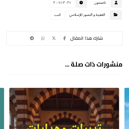
ناصحون
٢٠٢١-١١-٢٠
العقيدة و التصور الإسلامي
كتب
منشورات ذات صلة ...