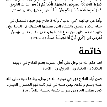
كَفَرُوا ۙ الْمَلَائِكَةُ يَضْرِبُونَ وُجُوهَهُمْ وَأَدْبَارَهُمْ وَذُوقُوا عَذَابَ الْحَرِيقِ
* ذَٰلِكَ بِمَا قَدَّمَتْ أَيْدِيكُمْ وَأَنَّ اللَّهَ لَيْسَ بِظَلَّامٍ﴾
.
[الأنفال: ٥١- ٥٢]
وأما عن حياتهم “في الدنيا”، وأنه لا فلاح لهم فيها؛ فتتمثل في
حياة النكد والضيق والشقاء الذي يعيشها المشرك في الدنيا، وإن
ظهر عليه ما ظهر من متاع الدنيا وفرحه بها، قال تعالى: ﴿وَمَنْ
أَعْرَضَ عَن ذِكْرِي فَإِنَّ لَهُ مَعِيشَةً ضَنكًا﴾
.
[طه: ١٢٤]
خاتمة
لقد حكم الله عز وجل على أهل الشرك بعدم الفلاح في دورهم
الثلاثة: دار الدنيا، ودار البرزخ، ودار الآخرة.
فمن أراد الفلاح فهو في توحيد الله عز وجل، وطاعة نبيه صلى الله
عليه وسلم واتباعه، ومن طلبه في غير ذلك فهو الخسران المبين،
كمن يطلب الماء من سراب بقيعة يحسبه الظمآن ماءً.
……………………………………