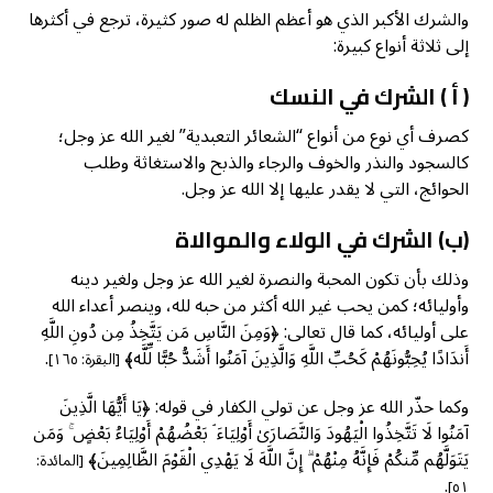
والشرك الأكبر الذي هو أعظم الظلم له صور كثيرة، ترجع في أكثرها
إلى ثلاثة أنواع كبيرة:
( أ ) الشرك في النسك
كصرف أي نوع من أنواع “الشعائر التعبدية” لغير الله عز وجل؛
كالسجود والنذر والخوف والرجاء والذبح والاستغاثة وطلب
الحوائج، التي لا يقدر عليها إلا الله عز وجل.
(ب) الشرك في الولاء والموالاة
وذلك بأن تكون المحبة والنصرة لغير الله عز وجل ولغير دينه
وأوليائه؛ كمن يحب غير الله أكثر من حبه لله، وينصر أعداء الله
على أوليائه، كما قال تعالى: ﴿وَمِنَ النَّاسِ مَن يَتَّخِذُ مِن دُونِ اللَّهِ
أَندَادًا يُحِبُّونَهُمْ كَحُبِّ اللَّهِ وَالَّذِينَ آمَنُوا أَشَدُّ حُبًّا لِّلَّه﴾
.
[البقرة: ١٦٥]
وكما حذّر الله عز وجل عن تولي الكفار في قوله: ﴿يَا أَيُّهَا الَّذِينَ
آمَنُوا لَا تَتَّخِذُوا الْيَهُودَ وَالنَّصَارَىٰ أَوْلِيَاءَ ۘ بَعْضُهُمْ أَوْلِيَاءُ بَعْضٍ ۚ وَمَن
يَتَوَلَّهُم مِّنكُمْ فَإِنَّهُ مِنْهُمْ ۗ إِنَّ اللَّهَ لَا يَهْدِي الْقَوْمَ الظَّالِمِينَ﴾
[المائدة:
.
٥١]