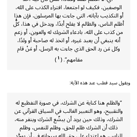
الوصفين، فكيف لو اجتمعا، افتراء الكذب على الله،
أو التكذيب بآياته، التي جاءت بها المرسلون، فإن هذا
أظلم الناس، والظالم لا يفلح أبدًا، ويدخل في هذا، كلُّ
من كذب على الله، بادعاء الشريك له والعوين، أو زعم
أنه ينبغي أن يعبد غيره، أو اتخذ له صاحبة أو ولدًا،
وكل مَن رد الحق الذي جاءت به الرسل، أو مَنْ قام
١
مقامهم”. (
)
ويقول سيد قطب عند هذه الآية:
“والظلم هنا كناية عن الشرك، في صورة التفظيع له
والتقبيح، وهو التعبير الغالب في السياق القرآني عن
الشرك، وذلك حين يريد أن يبشّع الشرك وينفر منه،
ذلك أن الشرك ظلم للحق، وظلم للنفس، وظلم
للناس، هو اعتداء على حق الله سبحانه في أن يوحَّد