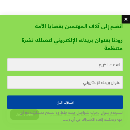
انضم إلى آلاف المهتمين بقضايا الأمة
زودنا بعنوان بريدك الإلكتروني لتصلك نشرة
منتظمة
اشترك الآن
نستخدم عنوان بريدك للتواصل معك فقط ولا نسمح بمشاركته مع أي
يستخدم هذا الموقع الكوكيز لتحسين تجربة المستخدم.
قبول وإغلاق
جهة
ويمكنك إلغاء الاشتراك في أي وقت