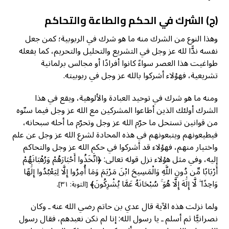
(ج) الشرك في الحكم والطاعة والتحاكم
وهذا النوع من الشرك منه ما هو شرك في الربوبية؛ كمن جعل
نفسه ندًّا لله عز وجل في التشريع والتحليل والتحريم، كما يفعله
طواغيت هذا العصر سواءً كانوا أفرادًا أو مجالس برلمانية
تشريعية، فهؤلاء أشركوا بالله عز وجل في ربوبيته.
ومنه ما هو شرك في توحيد العبادة والألوهية، ويقع في هذا
الشرك أولئك الذين أطاعوا المشركين مع الله عز وجل فيما سنّوه
من قوانين تستحل ما حرّم الله عز وجل وتحرّم ما أحله سبحانه،
فيطيعونهم ويتبعونهم في هذه المحادة لشرع الله عز وجل عن علم
واختيار منهم، فهؤلاء قد أشركوا في حكم الله عز وجل والتحاكم
إليه، وفي مثل هؤلاء نزل قوله تعالى: ﴿اتَّخَذُوا أَحْبَارَهُمْ وَرُهْبَانَهُمْ
أَرْبَابًا مِّن دُونِ اللَّهِ وَالْمَسِيحَ ابْنَ مَرْيَمَ وَمَا أُمِرُوا إِلَّا لِيَعْبُدُوا إِلَٰهًا
وَاحِدًا ۖ لَّا إِلَٰهَ إِلَّا هُوَ ۚ سُبْحَانَهُ عَمَّا يُشْرِكُونَ﴾
.
[التوبة: ٣١]
ولما نزلت هذه الآية قال عدي بن حاتم رضي الله عنه ـ وكان
نصرانيًّا ثم أسلم ـ يا رسول الله: إنا لم نكن نعبدهم، فقال رسول