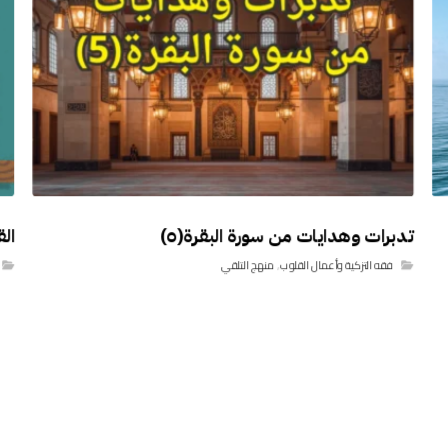
تدبرات وهدايات من سورة البقرة(٥)
ال
فقه التزكية وأعمال القلوب
,
منهج التلقي