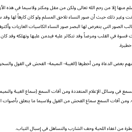
 يسلم منها إلا من رحم الله تعالى ولكن من مقل ومكثر ولاسيما في هذه ا
ت وغير ذلك حيث أن صور النساء تلاحق المسلم ولو كان كارهاً لها وقد سهل
غالب الصور التي يتعرض لها البصر صور النساء الكاسيات العاريات وأك
سوة في القلب ومرضاً وقد تتكاثر عليه فيدمن عليها وتهلكه وقد كان من 
خطيرة.
 ومنهم بعض الدعاة ومن أخطرها (الغيبة- النميمة- الفحش في القول والسخ
السمع في وسائل الإعلام المتعددة ومن آفات السمع (سماع الغيبة والنميم
قى له. ومن آفات السمع سماع الفحش من القول ولاسيما ما يتعلق بأصوات
فطرة من اعفاء اللحية وحف الشارب والتساهل في إسبال الثياب.