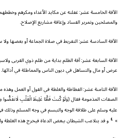
الآفة الخامسة عشر: غفلته عن مكايد الأعداء ومكرهم وخططهم 
والمصلحين وتمرير الفساد وإعاقة مشاريع الإصلاح.
الآفة السادسة عشر: التفريط في صلاة الجماعة أو بعضها ولا سيم
الآفة السابعة عشر: آفة الظلم بداية من ظلم ذوي القربى ولاس
عرض أو مال والتساهل في ديون الناس والمماطلة في أدائها.
الآفة الثامنة عشر: الفظاظة والغلظة في القول أو العمل وهذه 
الصفات المذمومة فقال (وَلَوْ كُنتَ فَظًّا غَلِيظَ الْقَلْبِ لَ
عليه وسلم على طلاقة الوجه والتبسم في وجه المسلم وذلك في قوله « لا 
٤
»
و قد يتلاعب الشيطان ببعض الدعاة فيخرج هذه الغلظة وال