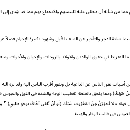
مما من شأنه أن ينطلي عليه تلبيسهم والانخداع بهم مما قد يؤدي إلى ال
ا صلاة الفجر والتأخير عن الصف الأول وشهود تكبيرة الإحرام فضلاً عن فوا
يما التفريط في حقوق الوالدين والاولاد والزوجات والإخوان والأخوات و
من أسباب نفور الناس عن الداعية بل ونفور أقرب الناس اليه وقد نزه الل
انفَضُّوا مِنْ حَوْلِكَ) ومما يلحق بالغلظة تقطيب الوجه والشدة في القول و
٣
تَحقِرَنَّ مِنَ المَعْرُوف شَيْئًا، وَلَو أنْ تَلقَى أخَاكَ بوجهٍ طليقٍ)
وق
عبوس في قالب الوقار والهيبة.