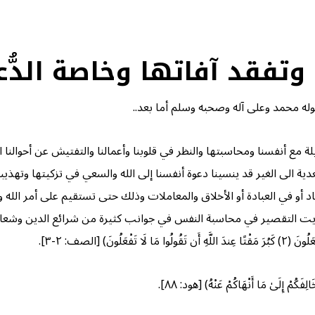
فقد آفاتها وخاصة الدُّع
له محمد وعلى آله وصحبه وسلم أما بعد..
ة مع أنفسنا ومحاسبتها والنظر في قلوبنا وأعمالنا والتفتيش عن أحوالنا ا
ية الى الغير قد ينسينا دعوة أنفسنا إلى الله والسعي في تزكيتها وتهذيب
اد أو في العبادة أو الأخلاق والمعاملات وذلك حتى تستقيم على أمر الله و
التقصير في محاسبة النفس في جوانب كثيرة من شرائع الدين وشعائره 
نَ) [الصف: ٢-٣].
ِلَىٰ مَا أَنْهَاكُمْ عَنْهُ) [هود: ٨٨].