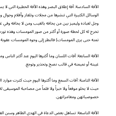
الآفة السادسة: آفة إطلاق البصر وهذه الآفة الخطيرة التي لا
الوسائل الكثيرة التي تنشرها من مجلات وتلفاز وأفلام وجوال ون
وجل لعباده وليميز بين من يخافه بالغيب ومن لا يخافه وفي 
تخرج له كل لحظة صورة أو أكثر من صور المومسات وهذه تورث ق
تمته حتى يرى المومسات) فالنظر إلى وجوه المومسات عقوبة 
الآفة السابعة: آفات اللسان وما أكثرها اليوم عند أكثر الناس
غيبته أو نميمته في قالب نصح وتحذير وتوجع.
الآفة الثامنة: آفات السمع وما أكثرها اليوم حيث كثرت موارد 
حيث لا يخلو موقعاً ولا خبراً ولا فلماً من مصاحبة الموسي
خصوصياتهن ومغامراتهن.
الآفة التاسعة: تساهل بعض الدعاة في الهدي الظاهر وسنن ال