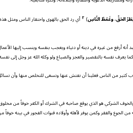
ه ومشاريعه الدعوية واسفاره وابتلاءاته، وكثرة متابعيه.
٢
َطَرُ
الحَقِّ
، وغَمْطُ النَّاسِ
)
أي رد الحق بالهوى واحتقار الناس ومثل هذه 
لعبد أنه أرفع من غيره في دينه أو دنياه ويعجب بنفسه وينسب إليها الأعما
كما يعرف نفسه بالتقصير والعجز والضياع ولو وكله الله عز وجل إلى نفسه
ي قلوب كثير من الناس فعلينا أن نفتش عنها ونسعى للتخلص منها وأن نسا
والخوف الشركي هو الذي يوقع صاحبه في الشرك أو الكفر خوفاً من مخلوق
ه من الجوع والفقر وكمن يوفر لأهله وأولاده قنوات الفجور في بيته خوفاً