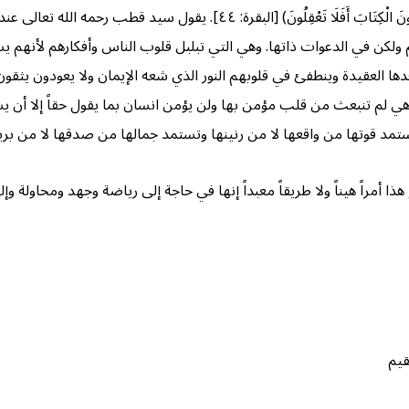
وقوله سبحانه: (أَتَأْمُرُونَ النَّاسَ بِالْبِرِّ وَتَنسَوْنَ أَنفُسَكُمْ وَأَنتُمْ تَتْلُون
لكن في الدعوات ذاتها. وهي التي تبلبل قلوب الناس وأفكارهم لأنهم يسمع
ها العقيدة وينطفئ في قلوبهم النور الذي شعه الإيمان ولا يعودون يثقون
ي لم تنبعث من قلب مؤمن بها ولن يؤمن انسان بما يقول حقاً إلا أن يس
ستمد قوتها من واقعها لا من رنينها وتستمد جمالها من صدقها لا من بريق
أمراً هيناً ولا طريقاً معبداً إنها في حاجة إلى رياضة وجهد ومحاولة وإل
قيم