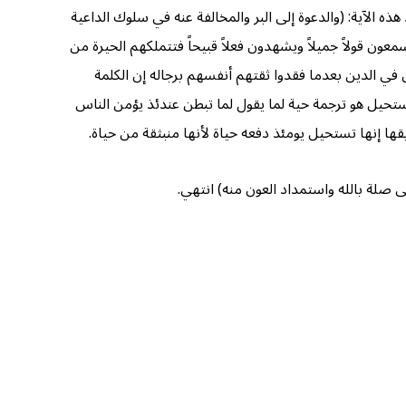
َ الْكِتَابَ أَفَلَا تَعْقِلُونَ) [البقرة: ٤٤]. يقول سيد قطب رحمه الله تعالى عند هذه الآية: (والدعوة إلى البر والمخالفة عنه في سلوك الداعية
ون قولاً جميلاً ويشهدون فعلاً قبيحاً فتتملكهم الحيرة من
 في الدين بعدما فقدوا ثقتهم أنفسهم برجاله إن الكلمة
تحيل هو ترجمة حية لما يقول لما تبطن عندئذ يؤمن الناس
ها إنها تستحيل يومئذ دفعه حياة لأنها منبثقة من حياة.
ى صلة بالله واستمداد العون منه) انتهي.