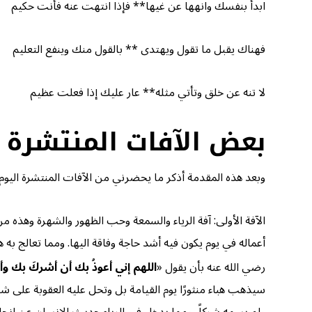
ابدأ بنفسك وانهها عن غيها** فإذا انتهت عنه فأنت حكيم
فهناك يقبل ما تقول ويهتدى ** بالقول منك وينفع التعليم
لا تنه عن خلق وتأتي مثله** عار عليك إذا فعلت عظيم
بعض الآفات المنتشرة ا
وبعد هذه المقدمة أذكر ما يحضرني من الآفات المنتشرة اليوم 
الآفة الأولى: آفة الرياء والسمعة وحب الظهور والشهرة وهذه م
أعماله في يوم يكون فيه أشد حاجة وفاقة اليها. ومما تعالج ب
رضي الله عنه بأن يقول «
اللهم
إني أعوذُ بك أن أشركَ بك وأنا
سيذهب هباء منثورًا يوم القيامة بل وتحل عليه العقوبة على ش