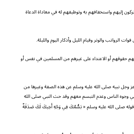
ركون إليهم واستخفافهم به وتوظيفهم له في معاداة الدعاة
ت الرواتب والوتر وقيام الليل وأذكار اليوم والليلة.
منعهم حقوقهم أو الاعتداء على غيرهم من المسلمين في نفس أو
ه عز وجل نبيه صلى الله عليه وسلم عن هذه الصفة وغيرها من
العبوس في وجوه الناس وعدم التبسم معهم وقد حث النبي صلى الله
وله صلى الله عليه وسلم « بَسُّمُكَ فِي وَجْهِ أَخِيكَ لَكَ صَدَقَةٌ