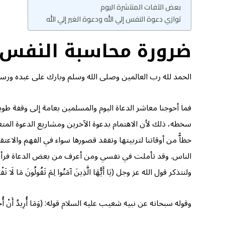
بعض الآفات المنتشرة اليوم
توازي دعوة النفس إلي الله ودعوة الغير إلي الله
ضرورة محاسبة النفس وت
الحمد لله رب العالمين وصلى الله وسلم وبارك على عبده ورسو
فما أحوجنا معاشر الدعاة اليوم والمسلمين بعامة إلى وقفة طويل
سخطه، ذلك لأن الاهتمام بدعوة الآخرين ومشاريع الدعوة المتعد
حظاًّ من أوقاتنا لتربيتها وتفقد قصورها سواء في الفهم والاعتق
الناس. وقد تأملت في نفسي ومن أعرف من بعض الدعاة فرأيت 
ولنتذكر قول الله عز وجل (يَا أَيُّهَا الَّذِينَ آمَنُوا لِمَ تَقُولُونَ مَا لَا تَفْعَلُونَ (٢) كَبُرَ مَقْتًا عِندَ اللَّهِ أَن تَقُولُوا مَا لَا تَفْعَلُو
وقوله سبحانه عن نبيه شعيب عليه السلام قوله: (وَمَا أُرِيدُ أَنْ أُخَالِفَكُمْ إ