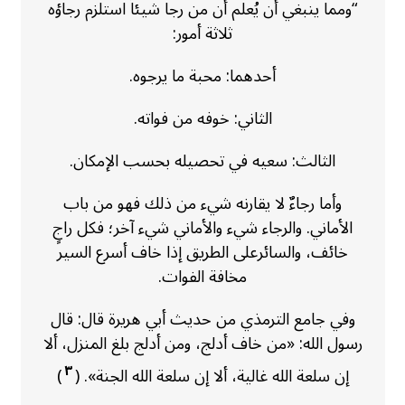
“ومما ينبغي أن يُعلم أن من رجا شيئاً استلزم رجاؤه
ثلاثة أمور:
أحدهما: محبة ما يرجوه.
الثاني: خوفه من فواته.
الثالث: سعيه في تحصيله بحسب الإمكان.
وأما رجاءٌ لا يقارنه شيء من ذلك فهو من باب
الأماني. والرجاء شيء والأماني شيء آخر؛ فكل راجٍ
خائف، والسائرعلى الطريق إذا خاف أسرع السير
مخافة الفوات.
وفي جامع الترمذي من حديث أبي هريرة قال: قال
رسول الله: «من خاف أدلج، ومن أدلج بلغ المنزل، ألا
٣
إن سلعة الله غالية، ألا إن سلعة الله الجنة». (
)