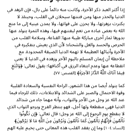
إذا أكثر العبد ذكر الآخرة، وكانت منه دائماً على بال، فإن الزهد في
الدنيا والحذر منها ومن فتنتها سيحلان في القلب، وحينئذ لا
يكترث بزهرتها، ولا يحزن على فواتها، ولا يمدن عينيه إلى ما متع
الله به بعض عباده من نعم ليفتنهم فيها، وهذه الثمرة يتولد عنها
بدورها ثمار أخرى مباركة طيبة منها: القناعة، وسلامة القلب من
الحرص والحسد والغل والشحناء؛ لأن الذي يعيش بتفكيره في
الآخرة وأنبائها العظيمة لا تهمه الدنيا الضيقة المحدودة. مع
ملاحظة أن إيمان المسلم باليوم الآخر وزهده في الدنيا لا يعني
انقطاعه عنها وعدم ابتغاء الرزق في أكنافها؛ يقول تعالى: ﴿وَابْتَغِ
فِيمَا آتَاكَ اللَّهُ الدَّارَ الآخِرَةَ﴾
.
[القصص: ٧٧]
كما يتولد أيضا من هذا الشعور، الراحة النفسية والسعادة القلبية
وقوة الاحتمال والصبر على الشدائد والابتلاءات، ذلك للرجاء فيما
عند الله عز وجل من الأجر والثواب، وأنه مهما جاء من شدائد
الدنيا فهي منقطعة ولها أجل، فهو ينتظر الفرج ويرجو الثواب الذي
لا ينقطع يوم الرجوع إلى الله عز وجل؛ قال تعالى: ﴿إن تَكُونُوا
تَاًلَمُونَ فَإنَّهُمْ يَاًلَمُونَ كَمَا تَاًلَمُونَ وَتَرْجُونَ مِنَ اللَّهِ مَا لا يَرْجُونَ﴾
وما إن يفقد القلب هذه المعاني حتى يخيم عليه الهم
[النساء: ١٠٤]