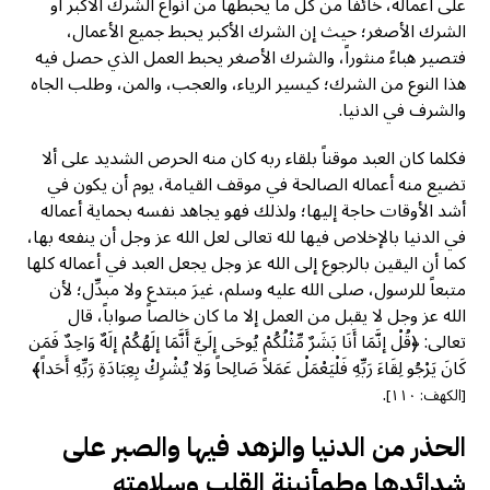
على أعماله، خائفاً من كل ما يحبطها من أنواع الشرك الأكبر أو
الشرك الأصغر؛ حيث إن الشرك الأكبر يحبط جميع الأعمال،
فتصير هباءً منثوراً، والشرك الأصغر يحبط العمل الذي حصل فيه
هذا النوع من الشرك؛ كيسير الرياء، والعجب، والمن، وطلب الجاه
والشرف في الدنيا.
فكلما كان العبد موقناً بلقاء ربه كان منه الحرص الشديد على ألا
تضيع منه أعماله الصالحة في موقف القيامة، يوم أن يكون في
أشد الأوقات حاجة إليها؛ ولذلك فهو يجاهد نفسه بحماية أعماله
في الدنيا بالإخلاص فيها لله تعالى لعل الله عز وجل أن ينفعه بها،
كما أن اليقين بالرجوع إلى الله عز وجل يجعل العبد في أعماله كلها
متبعاً للرسول، صلى الله عليه وسلم، غيرَ مبتدع ولا مبدِّل؛ لأن
الله عز وجل لا يقبل من العمل إلا ما كان خالصاً صواباً، قال
تعالى: ﴿قُلْ إنَّمَا أَنَا بَشَرٌ مِّثْلُكُمْ يُوحَى إلَيَّ أَنَّمَا إلَهُكُمْ إلَهٌ وَاحِدٌ فَمَن
كَانَ يَرْجُو لِقَاءَ رَبِّهِ فَلْيَعْمَلْ عَمَلاً صَالِحاً وَلا يُشْرِكْ بِعِبَادَةِ رَبِّهِ أَحَداً﴾
.
[الكهف: ١١٠]
الحذر من الدنيا والزهد فيها والصبر على
شدائدها وطمأنينة القلب وسلامته