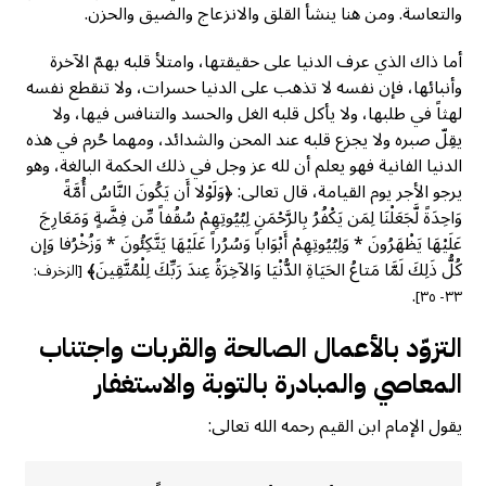
والتعاسة. ومن هنا ينشأ القلق والانزعاج والضيق والحزن.
أما ذاك الذي عرف الدنيا على حقيقتها، وامتلأ قلبه بهمّ الآخرة
وأنبائها، فإن نفسه لا تذهب على الدنيا حسرات، ولا تنقطع نفسه
لهثاً في طلبها، ولا يأكل قلبه الغل والحسد والتنافس فيها، ولا
يقِلّ صبره ولا يجزع قلبه عند المحن والشدائد، ومهما حُرم في هذه
الدنيا الفانية فهو يعلم أن لله عز وجل في ذلك الحكمة البالغة، وهو
يرجو الأجر يوم القيامة، قال تعالى: ﴿وَلَوْلا أَن يَكُونَ النَّاسُ أُمَّةً
وَاحِدَةً لَّجَعَلْنَا لِمَن يَكْفُرُ بِالرَّحْمَنِ لِبُيُوتِهِمْ سُقُفاً مِّن فِضَّةٍ وَمَعَارِجَ
عَلَيْهَا يَظْهَرُونَ * وَلِبُيُوتِهِمْ أَبْوَاباً وَسُرُراً عَلَيْهَا يَتَّكِئُونَ * وَزُخْرُفا وَإن
كُلُّ ذَلِكَ لَمَّا مَتاعُ الحَيَاةِ الدُّنْيَا وَالآخِرَةُ عِندَ رَبِّكَ لِلْمُتَّقِينَ﴾
[الزخرف:
.
٣٣- ٣٥]
التزوّد بالأعمال الصالحة والقربات واجتناب
المعاصي والمبادرة بالتوبة والاستغفار
يقول الإمام ابن القيم رحمه الله تعالى: