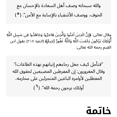
والله سبحانه وصف أهل السعادة بالإحسان مع
٥
الخوف، ووصف الأشقياء بالإساءة مع الأمن”. (
)
وقال تعالى: ﴿إنَّ الَذِينَ آمَنُوا وَالَّذِينَ هَاجَرُوا وَجَاهَدُوا فِي سَبِيلِ اللَّهِ
أُوْلَئِكَ يَرْجُونَ رَحْمَتَ اللَّهِ وَاللَّهُ غَفُورٌ رَّحِيمٌ﴾
. يقول ابن
[البقرة: ٢١٨]
القيم رحمه الله تعالى:
“فتأمل كيف جعل رجاءهم إتيانهم بهذه الطاعات؟
وقال المغرورون: إن المفرطين المضيعين لحقوق الله
المعطلين لأوامره الباغين المتجرئين على محارمه،
٦
أولئك يرجون رحمة الله”. (
)
خاتمة