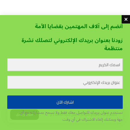
انضم إلى آلاف المهتمين بقضايا الأمة
زودنا بعنوان بريدك الإلكتروني لتصلك نشرة
منتظمة
اشترك الآن
نستخدم عنوان بريدك للتواصل معك فقط ولا نسمح بمشاركته مع أي
يستخدم هذا الموقع الكوكيز لتحسين تجربة المستخدم.
قبول وإغلاق
جهة
ويمكنك إلغاء الاشتراك في أي وقت