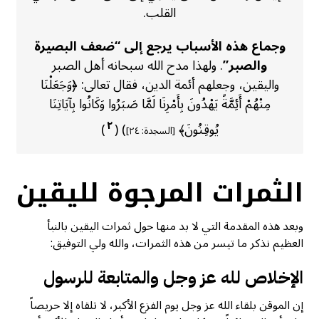
القلب.
وجماع هذه الأسباب يرجع إلى “ضعف البصيرة
والصبر”
. ولهذا مدح الله سبحانه أهل الصبر
واليقين، وجعلهم أئمة الدين، فقال تعالى: ﴿وَجَعَلْنَا
مِنْهُمْ أَئِمَّةً يَهْدُونَ بِأَمْرِنَا لَمَّا صَبَرُوا وَكَانُوا بِآيَاتِنَا
٢
يُوقِنُونَ﴾
) (
)
[السجدة: ٢٤]
الثمرات المرجوة لليقين
وبعد هذه المقدمة التي لا بد منها حول ثمرات اليقين بالنبأ
العظيم نذكر ما تيسر من هذه الثمرات، والله ولي التوفيق:
الإخلاص لله عز وجل والمتابعة للرسول
إن الموقن بلقاء الله عز وجل يوم الفزع الأكبر، لا تلقاه إلا حريصاً