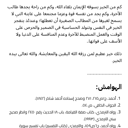
كم من الخير يسوقه الإيمان بلقاء الله، وكم من راحة يجدها طالب
الآخرة، وكم يجد من نفسه قوة وعزما مجتمعا على غايته التي لا
يسمح لغيرها من المطالب الصغيرة أن تعطلها؛ وعندئذ يتفجر
الخير في النفس وتتولد الحساسية في الضمير والحرص على
الوقت والعمل المنضبط للآخرة وعدم المنافسة على الدنيا ولا
الأسف على فواتها..
ذلك خير عظيم لمن رزقه الله اليقين والمعايشة. والله تعالى بيده
الخير.
……………………………
الهوامش:
أحمد، ج١ص٢١٥، ٢٧١ وصحح إسناده أحمد شاكر (١٨٤٢).
الجواب الكافي، ص ٥٤.
رواه الترمذي، كتاب صفة القيامة، باب ١٨ الحديث رقم ٢٤٥٠ وانظر صحيح
سنن الترمذي (١٩٩٣).
رواه أحمد، ج٦ص١٥٩، والترمذي (كتاب التفسير) باب تفسير سورة