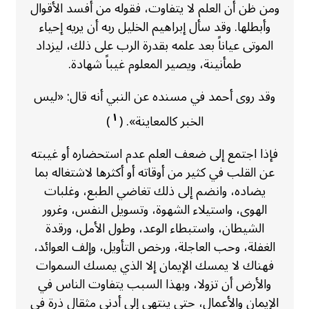
ومن ظن أن العلم لا يتفاوت، فقوله من أفسد الأقوال
وأبطلها. وقد سأل إبراهيم الخليل ربه أن يريه إحياء
الموتى عياناً بعد علمه بقدرة الرب على ذلك، ليزداد
طمأنينة، ويصير المعلوم غيباً شهادة.
وقد روى أحمد في مسنده عن النبي أنه قال: «ليس
١
الخبر كالمعاينة». (
)
فإذا اجتمع إلى ضعف العلم عدم استحضاره أو غيبته
عن القلب في كثير من أوقاته أو أكثرها لاشتغاله بما
يضاده، وانضم إلى ذلك تغاضي الطبع، وغلبات
الهوى، واستيلاء الشهوة، وتسويل النفس، وغرور
الشيطان، واستبطاء الوعد، وطول الأمل، ورقدة
الغفلة، وحب العاجلة، ورخص التأويل، وإلف العوائد،
فهناك لا يمسك الإيمان إلا الذي يمسك السموات
والأرض أن تزولا، وبهذا السبب يتفاوت الناس في
الإيمان والأعمال، حتى ينتهي إلى أدنى مثقال ذرة في