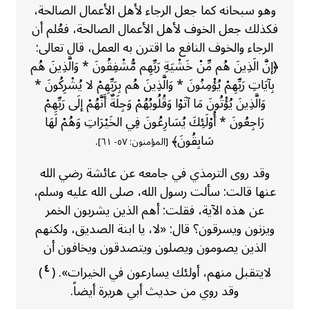
وهو سبحانه كما جعل الرجاء لأهل الأعمال الصالحة،
فكذلك جعل الخوف لأهل الأعمال الصالحة، فعُلم أن
الرجاء والخوف النافع ما اقترن به العمل، قال تعالى:
﴿إنَّ الَذِينَ هُم مِّنْ خَشْيَةِ رَبِّهِم مُّشْفِقُونَ * وَالَّذِينَ هُم
بِآيَاتِ رَبِّهِمْ يُؤْمِنُونَ * وَالَّذِينَ هُم بِرَبِّهِمْ لا يُشْرِكُونَ *
وَالَّذِينَ يُؤْتُونَ مَا آتَوْا وَقُلُوبُهُمْ وَجِلَةٌ أَنَّهُمْ إلَى رَبِّهِمْ
رَاجِعُونَ * أُوْلَئِكَ يُسَارِعُونَ فِي الخَيْرَاتِ وَهُمْ لَهَا
سَابِقُونَ﴾
.
[المؤمنون: ٥٧- ٦١]
وقد روى الترمذي في جامعه عن عائشة رضي الله
عنها قالت: سألت رسول الله، صلى الله عليه وسلم،
عن هذه الآية، فقلت: أهم الذين يشربون الخمر
ويزنون ويسرقون؟ قال: «لا، يا ابنة الصديق، ولكنهم
الذين يصومون ويصلون ويتصدقون ويخافون أن
٤
لايتقبل منهم، أولئك يسارعون في الخيرات». (
)
وقد روي من حديث أبي هريرة أيضاً.