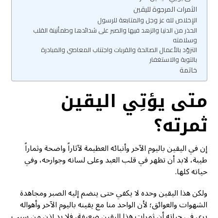
الثمرات المرجوة لليقين
الإخلاص لله عز وجل والمتابعة للرسول
الحذر من الدنيا والزهد فيها والصبر على شدائدها وطمأنينة القلب
وسلامته
التزوّد بالأعمال الصالحة والقربات واجتناب المعاصي والمبادرة
بالتوبة والاستغفار
خاتمة
متى يؤتِي اليقين
ثمرته؟
إن في اليقين باليوم الآخر وأنبائه العظيمة لآثاراً واضحة وثماراً
طيبة، لابد أن تظهر في قلب العبد وعلى لسانه وجوارحه، وفي
حياته كلها.
ولكن هذا اليقين وحده لا يكفي حتى ينضم إليه الصبر ومجاهدة
الشهوات والعوائق؛ لأن الواحد منا مع يقينه باليوم الآخر وأهواله
يرى في حياته أن ثمرات هذا اليقين ضعيفة، فلا بد إذن من سبب