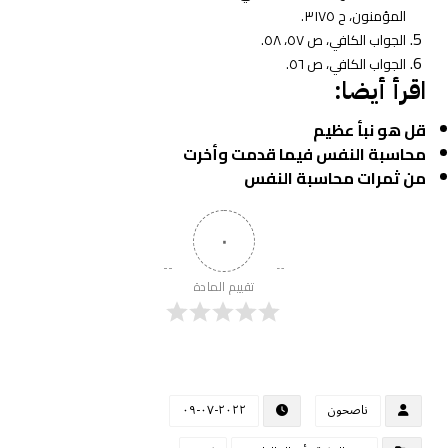
المؤمنون، ح ٣١٧٥.
الجواب الكافي، ص ٥٧، ٥٨.
الجواب الكافي، ص ٥٦.
اقرأ أيضا:
قل هو نبأ عظيم
محاسبة النفس فيما قدمت وأخرت
من ثمرات محاسبة النفس
٠
تقييم المادة
ناصحون
٢٠٢٢-٠٧-٠٩