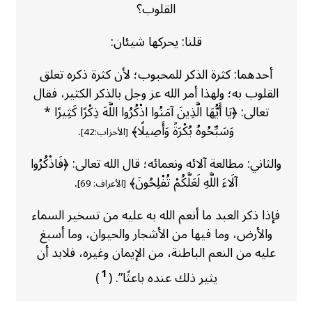
القلوب؟
قلنا: يحركها شيئان:
أحدهما: كثرة الذكر للمحبوب؛ لأن كثرة ذكره تعلق
القلوب به؛ ولهذا أمر الله عز وجل بالذكر الكثير، فقال
تعالى: ﴿يَا أَيُّهَا الَّذِينَ آمَنُوا اذْكُرُوا اللَّهَ ذِكْرًا كَثِيرًا *
وَسَبِّحُوهُ بُكْرَةً وَأَصِيلًا﴾
.
[الأحزاب:42]
والثاني: مطالعة آلائه ونعمائه؛ قال الله تعالى: ﴿فَاذْكُرُوا
آلَاءَ اللَّهِ لَعَلَّكُمْ تُفْلِحُونَ﴾
.
[الأعراف: 69]
فإذا ذكر العبد ما أنعم الله به عليه من تسخير السماء
والأرض، وما فيها من الأشجار والحيوان، وما أسبغ
عليه من النعم الباطنة، من الإيمان وغيره، فلابد أن
1
يثير ذلك عنده باعثًا”. (
)