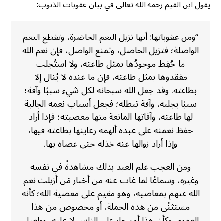
يقول ابن القيم رحمه الله تعالى في بيان عقوبات الذنوب:
“ومن عقوباتها: أنها تزيل النعم الحاضرة، وتقطع النعم
الواصلة؛ فتزيل الحاصل، وتمنع الواصل، فإن نعم الله
ما حُفِظ موجودُها بمثل طاعته، ولا استُجلب
مفقدوها بمثل طاعته، فإن ما عنده لا يُنال إلا
بطاعته. وقد جعل الله سبحانه لكل شيء سببًا وآفة؛
سببًا يجلبه، وآفة تبطله؛ فجعل أسباب نعمه الجالبة
لها طاعته، وآفاتها المانعة منها معصيته؛ فإذا أراد
حفظ نعمته على عبده ألهمه رعايتها بطاعته فيها،
وإذا أراد زوالها عنه خذله حتى عصاه بها.
ومن العجب علم العبد بذلك مشاهدةً في نفسه
وغيره، وسماعًا لما غاب عنه من أخبار مَن أزيلت نعم
الله عنهم بمعاصيه، وهو مقيم على معصية الله؛ كأنه
مستثنًى من هذه الجملة، أو مخصوص من هذا
العموم، وكأن هذا أمر جار على الناس لا عليه، وواصل