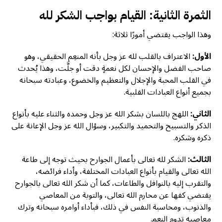
الثمرة الثانية: القيام بواجب الشكر لله
وهذا الواجب يقتضي أمورًا ثلاثة:
الأول:
الاعتراف بالقلب لله عز وجل بأنه المنعِم الحقيقي، وهو
صاحب الفضل والإحسان لكل نعمةٍ دقت أو جلَّت، وهذا يُحدث
في القلب المحبة والإجلال والتعظيم والخضوع، وعبادته سبحانه
بجميع أنواع العبادات القلبية.
الثاني:
اللهج باللسان بشكر الله عز وجل وحمده والثناء عليه بأنواع
الذكر والتسبيح والتحميد والتكبير، وسؤال الله عز وجل الإعانة على
ذكره وشكره.
الثالث:
الشكر لله تعالى بأعمال الجوارح بحيث توجه إلى طاعة
الله تعالى والقيام بأنواع العبادات المختلفة، وأداء فرائضه،
والتقرب إليه بالنوافل والطاعات، كما أن شكر الله تعالى بالجوارح
يقتضي كفها عن محارم الله تعالى، والتوبة من المعاصي
والذنوب، ومحاسبة النفس في ذلك، فبأداء أوامره سبحانه وترك
معاصيه تدوم النعم.