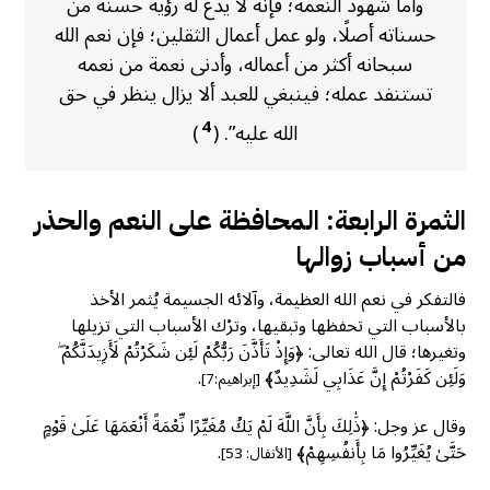
وأما شهود النعمة؛ فإنه لا يدع له رؤية حسنة من
حسناته أصلًا، ولو عمل أعمال الثقلين؛ فإن نعم الله
سبحانه أكثر من أعماله، وأدنى نعمة من نعمه
تستنفد عمله؛ فينبغي للعبد ألا يزال ينظر في حق
4
الله عليه”. (
)
الثمرة الرابعة: المحافظة على النعم والحذر
من أسباب زوالها
فالتفكر في نعم الله العظيمة، وآلائه الجسيمة يُثمر الأخذ
بالأسباب التي تحفظها وتبقيها، وترْك الأسباب التي تزيلها
وتغيرها؛ قال الله تعالى: ﴿وَإِذْ تَأَذَّنَ رَبُّكُمْ لَئِن شَكَرْتُمْ لَأَزِيدَنَّكُمْ ۖ
وَلَئِن كَفَرْتُمْ إِنَّ عَذَابِي لَشَدِيدٌ﴾
.
[إبراهيم:7]
وقال عز وجل: ﴿ذَٰلِكَ بِأَنَّ اللَّهَ لَمْ يَكُ مُغَيِّرًا نِّعْمَةً أَنْعَمَهَا عَلَىٰ قَوْمٍ
حَتَّىٰ يُغَيِّرُوا مَا بِأَنفُسِهِمْ﴾
.
[الأنفال: 53]