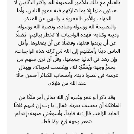
بالقيام مع ذلك بالأمور المحبوبة لله، وأكثر الديَّانين لا
يعبئون منها إلا بما شاركهم فيه عموم الناس، وأما
الجهاد، والأمر بالمعروف، والنهي عن المنكر،
والنصيحة لله ورسوله وعباده، ونصرة الله ورسوله
ودينه وكتابه؛ فهذه الواجبات لا تخطر ببالهم، فضلًا
عن أن يريدوا فعلها، وفضلًا عن أن يفعلوها. وأقل
الناس دينًا وأمقتهم إلى الله مَن ترَك هذه الواجبات،
وإن زهد في الدنيا جميعها، وقَلَّ أن ترى منهم من
يحمرُّ وجهه ويُمَعِّرُه لله، ويغضب لحرماته، ويبذل
عرضه في نصرة دينه. وأصحاب الكبائر أحسن حالًا
عند الله من هؤلاء.
وقد ذكر أبو عمر وغيره أن الله تعالى أمر ملَكًا من
الملائكة أن يخسف بقرية، فقال: يا رب إن فيهم فلانًا
العابد الزاهد، قال: به فابدأ، وأسمِعْني صوته؛ إنه لم
يتمعر وجهه فِيَّ يومًا قط.