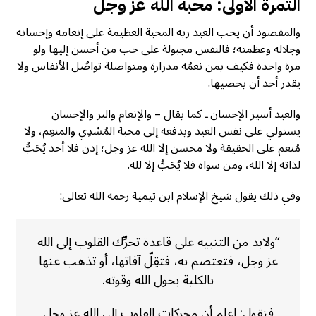
الثمرة الأولى:
محبة الله
عز وجل
والمقصود أن يحب العبد ربه المحبة العظيمة على إنعامه وإحسانه
وجلاله وعظمته؛ فالنفس مجبولة على حب من أحسن إليها ولو
مرة واحدة فكيف بمن نعمُه مدرارة ومتواصلة تواصُل الأنفاس ولا
يقدر أحد أن يحصيها.
والعبد أسير الإحسان ـ كما يقال – والإنعام والبر والإحسان
يستولي على نفس العبد ويدفعه إلى محبة المُسْدِي والمنعِم، ولا
مُنعم على الحقيقة ولا محسن إلا الله عز وجل؛ إذن فلا أحد يُحَبُّ
لذاته إلا الله، ومن سواه فلا يُحَبُّ إلا لله.
وفي ذلك يقول شيخ الإسلام ابن تيمية رحمه الله تعالى:
“ولابد من التنبيه على قاعدة تحرِّك القلوب إلى الله
عز وجل، فتعتصم به، فتقِلّ آفاتها، أو تذهب عنها
بالكلية بحول الله وقوته.
فنقول: اعلم أن محركات القلوب إلى الله عز وجل