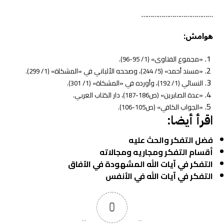
…………………………………
هوامش:
«مجموع الفتاوى» (1/ 95-96).
«مسند أحمد» (5/ 244)، وصححه الألباني في «المشكاة» (1/ 299).
النسائي (1/ 192)، وأورده في «المشكاة» (1/ 301).
«عدة الصابرين» (ص186-187)، دار الكتاب العربي.
«الجواب الكافي» (ص105-106).
اقرأ أيضا:
فضل التفكر والحث عليه
أقسام التفكر ومجاريه ومجالاته
التفكر في آيات الله المشهودة في الآفاق
التفكر في آيات الله في الأنفس
0