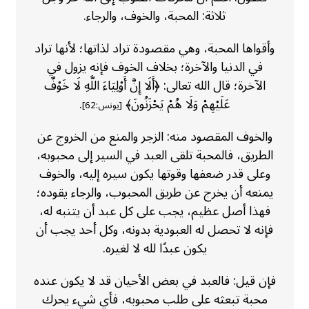
ثلاثة: المحبة، والخوف، والرجاء.
وأقواها المحبة، وهي مقصودة تراد لذاتها؛ لأنها تراد
في الدنيا والآخرة؛ بخلاف الخوف فإنه يزول في
الآخرة؛ قال الله تعالى: ﴿أَلَا إِنَّ أَوْلِيَاءَ اللَّهِ لَا خَوْفٌ
عَلَيْهِمْ وَلَا هُمْ يَحْزَنُونَ﴾
.
[يونس:62]
والخوف المقصود منه: الزجر والمنع من الخروج عن
الطريق، فالمحبة تلقى العبد في السير إلى محبوبه،
وعلى قدر ضعفها وقوتها يكون سيره إليه، والخوف
يمنعه أن يخرج عن طريق المحبوب، والرجاء يقوده؛
فهذا أصل عظيم، يجب على كل عبد أن يتنبه له،
فإنه لا تحصل له العبودية بدونه، وكل أحد يجب أن
يكون عبدًا لله لا لغيره.
فإن قيل: فالعبد في بعض الأحيان قد لا يكون عنده
محبة تبعثه على طلب محبوبه، فأي شيء يحرك