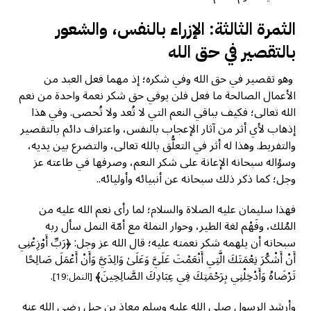
الثمرة الثالثة: الإزراء بالنفس، والشعور
بالتقصير في حق الله
وهو تقصير في حق الله وفي شكره؛ إذ مهما فعل العبد من
الأعمال الصالحة ما فعل فلن يوفي حق شكر نعمة واحدة من نعم
الله تعالى؛ فكيف بباقي النعم التي لا تُعد ولا تُحصى. وفي هذا
إذهاب لأي أثر من آثار الإعجاب بالنفس، واعتراف دائم بالتقصير
والتفريط. وهذا له أثر في التعلُّق بالله تعالى، والتضرع بين يديه،
وسؤاله سبحانه الإعانة على شكر النعم، وصرفها في طاعته عز
وجل؛ كما ذكر ذلك سبحانه عن أنبيائه وأوليائه..
فهذا سليمان عليه الصلاة والسلام؛ لما رأى نعم الله عليه من
المُلك، وفَهْم لغة الطير، وحوار النملة مع أمّة النمل سأل ربه
سبحانه أن يلهمه شكر نعمته عليه؛ قال الله عز وجل: ﴿رَبِّ أَوْزِعْنِي
أَنْ أَشْكُرَ نِعْمَتَكَ الَّتِي أَنْعَمْتَ عَلَيَّ وَعَلَىٰ وَالِدَيَّ وَأَنْ أَعْمَلَ صَالِحًا
تَرْضَاهُ وَأَدْخِلْنِي بِرَحْمَتِكَ فِي عِبَادِكَ الصَّالِحِينَ﴾
.
[النمل:19]
وأرشد الرسول صلى الله عليه وسلم معاذ بن جبل رضي الله عنه