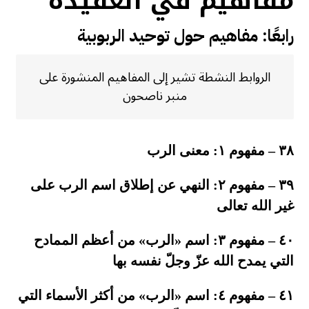
مفاهيم في العقيدة
رابعًا: مفاهيم حول توحيد الربوبية
الروابط النشطة تشير إلى المفاهيم المنشورة على
منبر ناصحون
٣٨ – مفهوم ١: معنى الرب
٣٩ – مفهوم ٢: النهي عن إطلاق اسم الرب على
غير الله تعالى
٤٠ – مفهوم ٣: اسم «الرب» من أعظم الممادح
التي يمدح الله عزّ وجلّ نفسه بها
٤١ – مفهوم ٤: اسم «الرب» من أكثر الأسماء التي