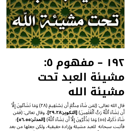
١٩٢ – مفهوم ٥:
مشيئة العبد تحت
مشيئة الله
قال الله تعالى: (لِمَن شَآءَ مِنكُمۡ أَن يَسۡتَقِيمَ (٢٨) وَمَا تَشَآءُونَ إِلَّآ
أَن يَشَآءَ ٱللَّهُ رَبُّ ٱلۡعَٰلَمِينَ)
[
التكوير:٢٩،٢٨]
، وقال تعالى: (فَمَن
شَآءَ ذَكَرَهُۥ (٥٥) وَمَا يَذۡكُرُونَ إِلَّآ أَن يَشَآءَ ٱللَّهُ)
[
المدثر:٥٦،٥٥]
؛
فأثبت سبحانه للعبد مشيئة وإرادة حقيقية، ولكن جعلها من بعد