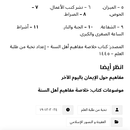
٥ – الميزان. ٦ – نشر كتب الأعمال.
٧
–
الحوض
. ٨
–
الصراط.
٩ – الشفاعة.
١٠
–
الجنة والنار.
١١
–
أشراط
الساعة الصغرى والكبرى.
المصدر: كتاب خلاصة مفاهيم أهل السنة – إعداد نخبة من طلبة
العلم – ١٤٤٥
انظر أيضا
مفاهيم حول الإيمان باليوم الآخر
موضوعات كتاب: خلاصة مفاهيم أهل السنة
نخبة من طلبة العلم
٢٠٢٤-١٢-١٩
العقيدة و التصور الإسلامي