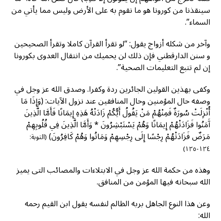
سينقذنا من كورونا هو ما نقوم به على الأرض وليس مما يأتي من
السماء”.
وآخر من شكله أزواج يقول: “لو تقرأ القرآن كاملا وتقرأ الصحيحين
و سنن الدارقطني فإن ذلك لن يحميك من انتقال العدوى بكورونا
إن لم تتبع التعليمات الصحية”.
وكفى بهذين القولين الجائرين ردة وكفرا. وصدق الله عز وجل في
وصفه حال المؤمنين وحال المنافقين عند نزول الآيات: (وَإِذَا مَا
أُنْزِلَتْ سُورَةٌ فَمِنْهُمْ مَنْ يَقُولُ أَيُّكُمْ زَادَتْهُ هَذِهِ إِيمَانًا فَأَمَّا الَّذِينَ
آَمَنُوا فَزَادَتْهُمْ إِيمَانًا وَهُمْ يَسْتَبْشِرُونَ * وَأَمَّا الَّذِينَ فِي قُلُوبِهِمْ
مَرَضٌ فَزَادَتْهُمْ رِجْسًا إِلَى رِجْسِهِمْ وَمَاتُوا وَهُمْ كَافِرُونَ)
(التوبة:
١٢٤-١٢٥)
وهذه من حكمة الله عز وجل في الابتلاءات والمصائب التى يميز
الله سبحانه فيها المؤمن من المنافق.
وعن هذا النوع الجاهل بربه الظالم لنفسه يقول ابن القيم رحمه
الله: