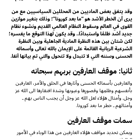
وقد يتفق بعض الماديين من المحللين السياسيين مع من
يرى أن الخطر الأشد هو “ما بعد كورونا”؛ وذلك بتغير موازين
القوى في العالم وسقوط النظام العالمي القديم ونشوء نظام
جديد أشد ظلمًا واستبدادًا.. وقد يكون لهذا التوقع ما يفسره؛
لكن شتان بين هذه النظرة المادية الجاهلية وبين النظرة
الشرعية الربانية القائمة على الإيمان بالله تعالى وأسمائه
الحسنى وسننه التي لا تتبدل ولا تتحول والتي تم بيانها آنفا.
ثانيا: موقف العارفين بربهم سبحانه
والعارفين بأسمائه الحسنى وآثارها في الخلق والأمر، العارفين
بأنفسهم وظلمِها وقصورِها وعيوبها وشدة افتقارها الى الله عز
وجل. وأمثال هؤلاء لعل الله عز وجل أن يجنب الناس بهم ـ
وأمثالهم ـ خطر ما بعد كورونا.
سمات موقف العارفين
ويمكن تحديد مواقف هؤلاء العارفين من هذا الوباء في الأمور