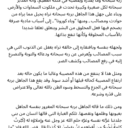
ربه سبحانه وما يقدّره ويقضيه في ملكه العظيم، وأنه المدبر
سبحانه لكل صغيرة وكبيرة تحدث في ملكوت السماوات والأرض.
وبناء على جهل هذا الجاهل بربه سبحانه نراه يحيل مما يراه من
حوادث ومصائب ـ ومنها “وباء كورونا” ـ إلى أسباب مادية صرفة
يضخم فيها فعل المخلوق من البشر ويتعلق تعلقا شديدا
بالأسباب المخلوقة وكأنها تنفع بذاتها.
ولجهله بنفسه وبافتقاره إلى خالقه تراه يغفل عن الذنوب التي هي
سبب المصائب ويُعرض عن ربه سبحانه ودعائه والتوبة والتضرع
إليه في رفع المصائب وكشف الضر.
ومثل هذا لا ينتفع من هذه المصيبة وغالبا ما يكون حاله بعد
ارتفاع المصيبة كحاله قبلها أو أشد سوءا. وقد يقع هذا الجاهل بربه
سبحانه في الجزع والتسخط وسوء الظن بالله تعالى والاعتراض
على قدَره وشرعه.
ومن ذلك ما قاله الجاهل بربه سبحانه المغرور بنفسه الجاهل
بعيوبها وظلمها ونقصها. تلكم العبارة التي قالها انسان من بني
جلدتنا غرَّته نفسه وغرّه حلم الله عز وجل عنه وإملاؤه له (كَبُرتْ
كلمةً تَخْرجُ من أفواههم إنْ يقولونَ إلا كَذِبا) قال فض الله فاه: “ما