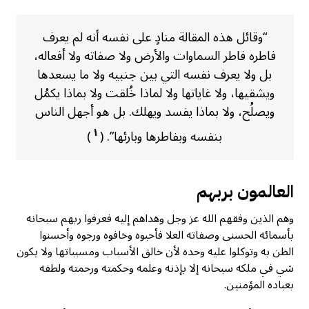
“وقائل هذه المقالة منادٍ على نفسه أنه لم يعرف
فاطره فاطر السماوات والأرض ولا صفاته ولا أفعاله،
بل ولا يعرف نفسه التي بين جنبيه ولا ما يسعدها
ويشقيها، ولا غاياتها ولا لماذا خُلقت ولا بماذا يكمُل
ويصلُح، ولا بماذا يفسد ويهلك. بل هو أجهل الناس
١
بنفسه وبفاطرها وبارئها”. (
)
العالمون بربهم
وهم الذين وفقهم الله عز وجل وهداهم إليه فعرفوا ربهم سبحانه
بأسمائه الحسنى وصفاته العلا فأحبوه وخافوه ورجوه وأحسنوا
الظن به وتوكلوا عليه وحده لأن خالق الأسباب ومسبباتها ولا يكون
شي في ملكه سبحانه إلا بإذنه وعلمه وحكمته ورحمته ولطفه
بعباده المؤمنين.