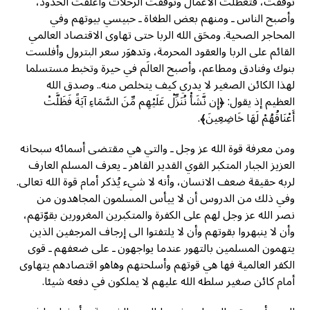
توقفت، فتعطلت الأعمال وتوقفت الرحلات وأُغلقت الحدود،
وأصبح الناس ـ ومنهم بعض الطغاة ـ حبيسي بيوتهم وفي
المحاجر الصحية. ومحَق الله الربا حتى تهاوى الاقتصاد العالمي
القائم على الربا والعقود المحرمة، وتدهوَر سعر البترول وأفلست
بنوك وفنادق ومطاعم، وأصبح العالَم في حيرة وتخبط مستسلما
لهذا الكائن الصغير لا يدري كيف يتخلص منه.. وصدق الله
العظيم إذ يقول: ﴿إِن نَّشَأْ نُنَزِّلْ عَلَيْهِم مِّنَ السَّمَاءِ آيَةً فَظَلَّتْ
أَعْنَاقُهُمْ لَهَا خَاضِعِينَ﴾.
ومن معرفة قوة الله عز وجل ـ والتي هي مقتضى أسمائه سبحانه
العزيز الجبار المتكبر القوي القدير القاهر ـ يعرف المسلم العارف
لربه حقيقة ضعف الانسان، وأنه لا شيء يُذكر أمام قوة الله تعالى.
وفي ذلك من الدروس أن لا ييأس المسلمون المجاهدون من
نصر الله عز وجل لهم على الكفرة والمتكبرين المغرورين بقوّتهم،
وأن لا ينبهروا بقوتهم وأن لا يلتفتوا الى إرجاف المرجفين الذين
يتهمون المسلمين بالتهور عندما يواجهون ـ على ضعفهم ـ قوى
الكفر العالمية فها هي قوتهم وأسلحتهم وهاهو اقتصادهم يتهاوى
أمام كائن صغير سلطه الله عليهم لا يملكون في دفعه شيئا.