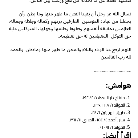
نفسها. فضلا عن ما تحدثه من هلع ورعب بين الناس.
نسال الله عز وجل أن يقينا الفتن ما ظهر منها وما بطن وأن
يجعلنا من عباده المؤمنين، العارفين بربهم وكماله وجلاله وجماله،
العالِمين بحقيقة أنفسهم وفقرها وظلمها وجهلها، المتوكلين عليه
حق التوكل، المعظِمين له حق تعظيمه..
اللهم ارفع عنا الوباء والبلاء والمحن ما ظهر منها ومابطن. والحمد
لله رب العالمين
……………………………
هوامش:
مفتاح دار السعادة ٢/ ١٩٢.
الفوائد ١/ ١٣٨ ،١٣٩.
طريق الهجرتين ١/ ٢٤.
سنن أحمد ٤/ ١٥٤ ، الطبري ١١/ ٣٦١.
الفوائد ١/ ٩١-٩٢.
اقرأ أيضا: