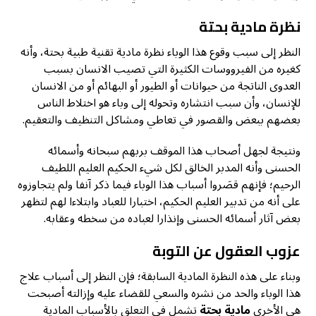
نظرة مادية بحتة
النظر إلى سبب وقوع هذا الوباء نظرة مادية تقنية طبية بحتة، وأنه
كغيره من الفيرووسات الكثيرة التي تصيب الانسان بسبب
العدوى الناتجة من حيوانات أو الطيور أو البهائم أو من الانسان
للإنسان، وأن سبب انتشاره وتحوله إلى وباء هو اختلاط الناس
بعضهم ببعض والقصور في تعاطي ومشاكل التنظيف والتعقيم.
ونتيجة لجهل أصحاب هذا الموقف بربهم سبحانه وأسمائه
الحسنى وأنه المدبر الخالق لكل شيء الحكيم العليم اللطيف
الرحيم؛ فإنهم قصَروا أسباب هذا الوباء فيما ذكر آنفا ولم يتجاوزوه
على أنه من تدبير العليم الحكيم، اختبارا للعباد وابتلاءا لهم لتظهر
بعض آثار أسمائه الحسنى وإنذارا لعباده من سخطه وعقابه.
عزوب العقول عن التوبة
وبناء على هذه النظرة المادية السابقة؛ فإن النظر إلى أسباب علاج
هذا الوباء والحد من نشره والسعي للقضاء عليه وإزالته أصبحت
هي الأخرى
مادية
بحتة
تشمل في التعلق بالأسباب المادية