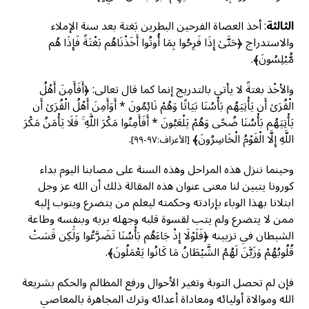
الثالثة
: أخذ العصاة الفرحين البطرين بَغتة بعد سنة الإملاء
والاستدراج ﴿حَتَّىٰ إِذَا فَرِحُوا بِمَا أُوتُوا أَخَذْنَاهُم بَغْتَةً فَإِذَا هُم
مُّبْلِسُونَ﴾.
والأخْذ بغتةً لا يأتي بالتدريج إنما كما قال تعالى: ﴿أَفَأَمِنَ أَهْلُ
الْقُرَىٰ أَن يَأْتِيَهُم بَأْسُنَا بَيَاتًا وَهُمْ نَائِمُونَ * أَوَأَمِنَ أَهْلُ الْقُرَىٰ أَن
يَأْتِيَهُم بَأْسُنَا ضُحًى وَهُمْ يَلْعَبُونَ * أَفَأَمِنُوا مَكْرَ اللَّهِ ۚ فَلَا يَأْمَنُ مَكْرَ
اللَّهِ إِلَّا الْقَوْمُ الْخَاسِرُونَ﴾
.
[الأعراف:٩٧-٩٩]
وحينما ننزل هذه المراحل وهذه السنة على مصابنا اليوم بداء
كورونا يتبين لنا معنى عنوان هذه المقالة ذلك أن الله عز وجل
ابتلانا بهذا الوباء بإرادته وحكمته ليعلم من يتضرع ويتوب إليه
ممن لا يتضرع ولم يتب لقسوة قلبه وجهله بربه وبنفسه وطاعة
الشيطان في تزيينه ﴿فَلَوْلَا إِذْ جَاءَهُم بَأْسُنَا تَضَرَّعُوا وَلَٰكِن قَسَتْ
قُلُوبُهُمْ وَزَيَّنَ لَهُمُ الشَّيْطَانُ مَا كَانُوا يَعْمَلُونَ﴾.
فإن لم تحصل التوبة وتغير الأحوال ورفع المظالم والحكم بشريعة
الله وموالاة أوليائه ومعاداة أعدائه وترك المجاهرة بالمعاصي