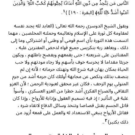
النَّاسِ مَن يَتَّخِذُ مِن دُونِ اللَّهِ أَندَادًا يُحِبُّونَهُمْ كَحُبِّ اللَّهِ ۖ وَالَّذِينَ
١
آمَنُوا أَشَدُّ حُبًّا لِّلَّهِ﴾ [البقرة : ۱۹۰] )
.
ويقول الشيخ الدوسري رحمه الله تعالی: (العابد لله يجند نفسه
لمقاومة كل ثورة على الإسلام وتعاليمه وحملته المخلصين ، مهما
اتسمت هذه الثورة بأي اسم قومي أو وطني أو اشتراكي وما إلى
ذلك ، ويعاهد ربه بتكريس جميع قواه لدحض المفترين عليه ،
المفتاتين على شريعته ؛ حتى يقمعهم ويفضح باطلهم ، ويكون
جريئا مقداما لا يخرسه خوف بأسهم ولا رجاء مودتهم ولا حب
الحياة بمكان يهان فيه شرع الله وتهتك حرماته ؛ لأنه إن لم
يتصف بذلك ونكص عن مجابهة أولئك كان جرمه أشد من جرم
المتولي يوم الزحف ، فكان غير محقق لعبودية الرحمن ؛ لأن الغزو
الثقافي والصراع الفكري أشد خطرا من الغزو العسكري ، وأسوأ
غلبة في التأثير ؛ إذ فيه تسميم العقول وإذابة للأرواح ، وإذا كان
قاتل الجسم يقتل قصاصا وتتخذ وسائل الدفاع لاتقاء شره ،
فقاتل الأرواح ينبغي الاستعداد له والعمل على قمعه أزود من
٢
ذلك بكثير)
..