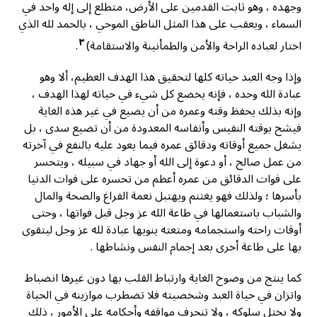
وجهده ، وهو ثابت القدمين على الأرض، متطلع إلى إله واحد في
السماء ، ويعقب على هذا المثل الناطق الموحي ، بالحمد لله الذي
٣
اختار لعباده الراحة والأمن والطمأنينة والاستقامة)
.
وإذا وجه العبد حياته كلها لتحقيق هذا الهدف العظيم، ألا وهو
عبادة الله وحده ، فإنه يخضع كل شيء في حياته لهذا الهدف ،
وإنه بذلك يحفظ وقته وعمره من أن يضيع في غير هذه الغاية
فيشح بوقته النفيس وأنفاسه المعدودة من أن تضيع سدى ، بل
يشغل جميع أوقاته ودقائق عمره فيما يعود عليه بالنفع في آخرته
من عمل صالح ، أو دعوة إلى الله أو جهاد في سبيله ، ويتحسر
على فوات الدقائق من عمره أعظم من تحسره على فوات الدنيا
بأسرها ؛ ولذلك فهو يغتنم ويهتبل نعمة الفراغ والصحة والمال
والشباب باستعمالها في طاعة الله عز وجل قبل فواتها ، وحتى
أوقات راحته واستجمامه ومتعته ينويها عبادة لله عز وجل ليتقوى
بها على طاعة أخرى بعد إجمام النفس ونشاطها .
كما ينتج من وضوح الغاية وارتباط القلب بها دون غيرها انضباط
واتزان في حياة العبد وشخصيته فلا تضطرب موازينه في الحياة
ولا يختل سلوكه ، ولا تنحرف مواقفه وأحكامه على الأمور ، ذلك