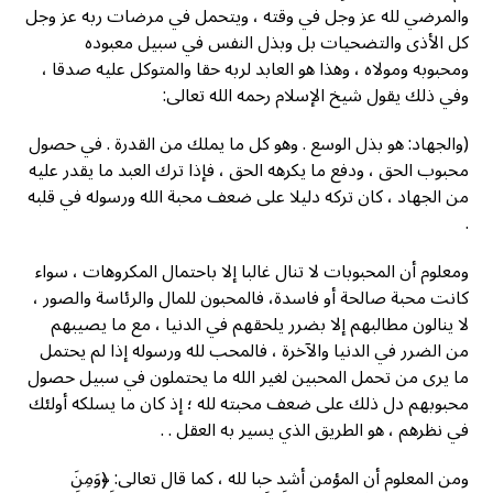
والمرضي لله عز وجل في وقته ، ويتحمل في مرضات ربه عز وجل
كل الأذى والتضحيات بل وبذل النفس في سبيل معبوده
ومحبوبه ومولاه ، وهذا هو العابد لربه حقا والمتوكل عليه صدقا ،
وفي ذلك يقول شيخ الإسلام رحمه الله تعالی:
(والجهاد: هو بذل الوسع . وهو كل ما يملك من القدرة . في حصول
محبوب الحق ، ودفع ما يكرهه الحق ، فإذا ترك العبد ما يقدر عليه
من الجهاد ، كان ترکه دليلا على ضعف محبة الله ورسوله في قلبه
.
ومعلوم أن المحبوبات لا تنال غالبا إلا باحتمال المكروهات ، سواء
كانت محبة صالحة أو فاسدة، فالمحبون للمال والرئاسة والصور ،
لا ينالون مطالبهم إلا بضرر يلحقهم في الدنيا ، مع ما يصيبهم
من الضرر في الدنيا والآخرة ، فالمحب لله ورسوله إذا لم يحتمل
ما یری من تحمل المحبين لغير الله ما يحتملون في سبيل حصول
محبوبهم دل ذلك على ضعف محبته لله ؛ إذ كان ما يسلكه أولئك
في نظرهم ، هو الطريق الذي يسير به العقل . .
ومن المعلوم أن المؤمن أشد حبا لله ، كما قال تعالى: ﴿وَمِنَ