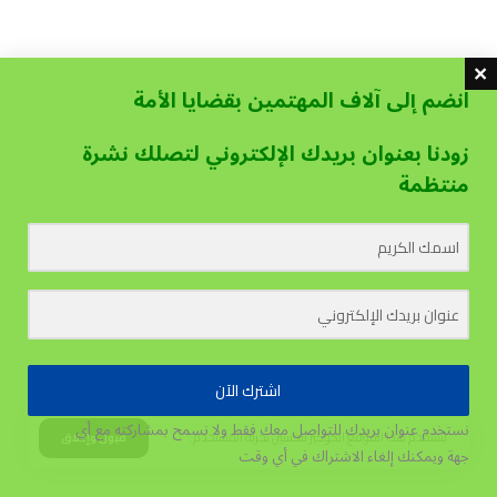
انضم إلى آلاف المهتمين بقضايا الأمة
زودنا بعنوان بريدك الإلكتروني لتصلك نشرة
منتظمة
اشترك الآن
نستخدم عنوان بريدك للتواصل معك فقط ولا نسمح بمشاركته مع أي
يستخدم هذا الموقع الكوكيز لتحسين تجربة المستخدم.
قبول وإغلاق
جهة
ويمكنك إلغاء الاشتراك في أي وقت