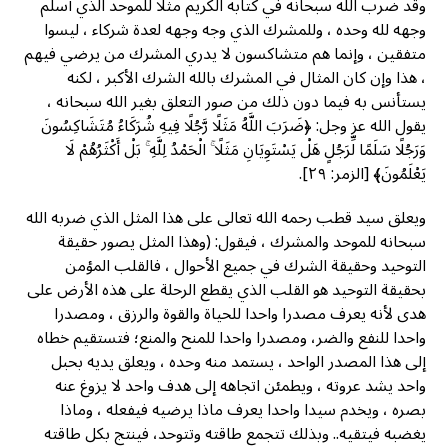
وقد ضرب الله سبحانه في كتابه الكريم مثلا للموحد الذي أسلم
وجهه لله وحده ، وللمشرك الذي وجه وجهه لعدة شركاء ، ليسوا
متفقين ، وإنما هم متشاکسون لا يدري المشرك من يرضي فيهم
، هذا وإن كان المثال في المشرك بالله الشرك الأكبر ، لكنه
يستأنس به فيما دون ذلك من صور التعلق بغير الله سبحانه ،
يقول الله عز وجل: ﴿ضَرَبَ اللَّهُ مَثَلًا رَّجُلًا فِيهِ شُرَكَاءُ مُتَشَاكِسُونَ
وَرَجُلًا سَلَمًا لِّرَجُلٍ هَلْ يَسْتَوِيَانِ مَثَلًا ۚ الْحَمْدُ لِلَّهِ ۚ بَلْ أَكْثَرُهُمْ لَا
يَعْلَمُونَ﴾ [الزمر: ۲۹].
ويعلق سید قطب رحمه الله تعالى على هذا المثل الذي ضربه الله
سبحانه للموحد والمشرك ، فيقول: (وهذا المثل يصور حقيقة
التوحيد وحقيقة الشرك في جميع الأحوال ، فالقلب المؤمن
بحقيقة التوحيد هو القلب الذي يقطع الرحلة على هذه الأرض على
هدى لأنه يعرف مصدرا واحدا للحياة والقوة والرزق ، ومصدرا
واحدا للنفع والضر، ومصدرا واحدا للمنح والمنع؛ فتستقيم خطاه
إلى هذا المصدر الواحد ، يستمد منه وحده ، ويعلق يديه بحبل
واحد يشد عروته ، ويطمئن اتجاهه إلى هدف واحد لا يزوغ عنه
بصره ، ويخدم سیدا واحدا يعرف ماذا يرضيه فيفعله ، وماذا
يغضبه فيتقيه.. وبذلك تتجمع طاقته وتتوحد، فينتج بكل طاقته