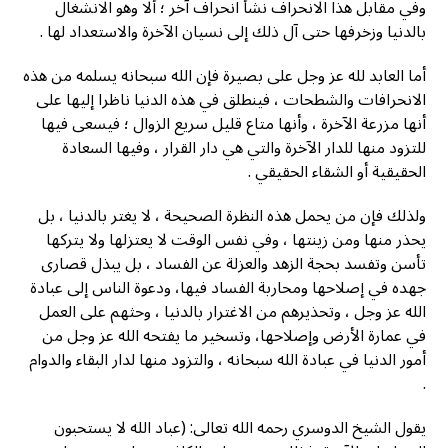
وفي مقابل هذا الانحراف نشأ انحراف آخر ؛ ألا وهو الانشغال
بالدنيا وزخرفها حتى آل ذلك إلى نسيان الآخرة والاستعداد لها .
أما العابد لله عز وجل على بصيرة فإن الله سبحانه يسلمه من هذه
الانحرافات والشطحات ، فينطلق في هذه الدنيا ناظرا إليها على
أنها مزرعة الآخرة ، وأنها متاع قليل سريع الزوال ؛ فيسعى فيها
للتزود منها للدار الآخرة والتي هي دار القرار ، وفيها السعادة
الحقيقية أو الشقاء الحقيقي .
ولذلك فإن من يحمل هذه النظرة الصحيحة ، لا يغتر بالدنيا ، بل
يحذر منها ومن زينتها ، وفي نفس الوقت لا يعتزلها ولا يتركها
تأسن وتفسد بحجة الزهد والعزلة عن الفساد ، بل يبذل قصارى
جهده في إصلاحها ومحاربة الفساد فيها، ودعوة الناس إلى عبادة
الله عز وجل ، وتحذيرهم من الاغترار بالدنيا ، وحثهم على العمل
في عمارة الأرض وإصلاحها، وتسخير ما يفتحه الله عز وجل من
أمور الدنيا في عبادة الله سبحانه ، والتزود منها لدار البقاء والدوام
.
يقول الشيخ الدوسري رحمه الله تعالی: (عباد الله لا يستحبون