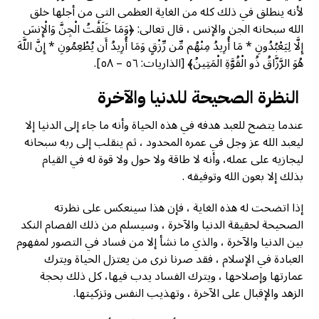
لأنه ينطلق في ذلك كله من الغاية العظمى التي من أجلها خلق
الله سبحانه الجن والإنس ، قال تعالى: ﴿وَمَا خَلَقْتُ الْجِنَّ وَالْإِنسَ
إِلَّا لِيَعْبُدُونِ * مَا أُرِيدُ مِنْهُم مِّن رِّزْقٍ وَمَا أُرِيدُ أَن يُطْعِمُونِ * إِنَّ اللَّهَ
هُوَ الرَّزَّاقُ ذُو الْقُوَّةِ الْمَتِينُ﴾ [الذاريات: ٥٦ – ٥٨].
النظرة الصحيحة للدنيا والآخرة
عندما يتضح للعبد هدفه في هذه الحياة وأنه ما جاء إلى الدنيا إلا
ليعبد الله عز وجل في عمره المحدود ، ثم ينقلب إلى ربه سبحانه
ليجازيه على عمله، وأنه لا طاقة ولا حول ولا قوة له في القيام
بذلك إلا بعون الله وتوفيقه .
إذا اتضحت له هذه الغاية ، فإن هذا سينعكس على نظرته
الصحيحة لحقيقة الدنيا والآخرة ، وسيسلم من ذلك الفصام النكد
بين الدنيا والآخرة ، والذي ما نشأ إلا من فساد في التصور لمفهوم
العبادة في الإسلام ، فقد صرنا نرى من يعتزل الحياة ويترك
عمارتها وإصلاحها ، ويترك الفساد يدب فيها، كل ذلك بحجة
الزهد والإقبال على الآخرة ، وتهذيب النفس وتزكيتها.