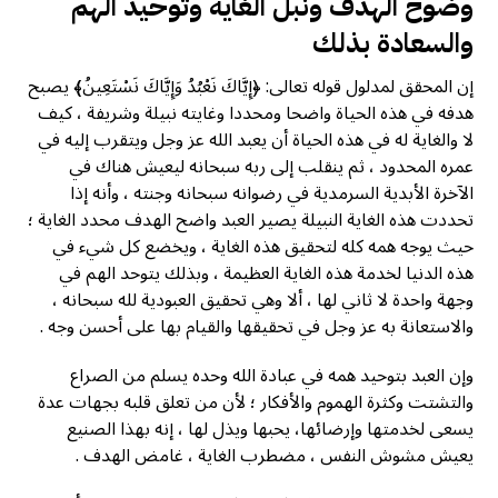
وضوح الهدف ونبل الغاية وتوحيد الهم
والسعادة بذلك
إن المحقق لمدلول قوله تعالى: ﴿إِيَّاكَ نَعْبُدُ وَإِيَّاكَ نَسْتَعِينُ﴾ يصبح
هدفه في هذه الحياة واضحا ومحددا وغايته نبيلة وشريفة ، كيف
لا والغاية له في هذه الحياة أن يعبد الله عز وجل ويتقرب إليه في
عمره المحدود ، ثم ينقلب إلى ربه سبحانه ليعيش هناك في
الآخرة الأبدية السرمدية في رضوانه سبحانه وجنته ، وأنه إذا
تحددت هذه الغاية النبيلة يصير العبد واضح الهدف محدد الغاية ؛
حيث يوجه همه کله لتحقيق هذه الغاية ، ويخضع كل شيء في
هذه الدنيا لخدمة هذه الغاية العظيمة ، وبذلك يتوحد الهم في
وجهة واحدة لا ثاني لها ، ألا وهي تحقيق العبودية لله سبحانه ،
والاستعانة به عز وجل في تحقيقها والقيام بها على أحسن وجه .
وإن العبد بتوحيد همه في عبادة الله وحده يسلم من الصراع
والتشتت وكثرة الهموم والأفكار ؛ لأن من تعلق قلبه بجهات عدة
يسعى لخدمتها وإرضائها، يحبها ويذل لها ، إنه بهذا الصنيع
يعيش مشوش النفس ، مضطرب الغاية ، غامض الهدف .