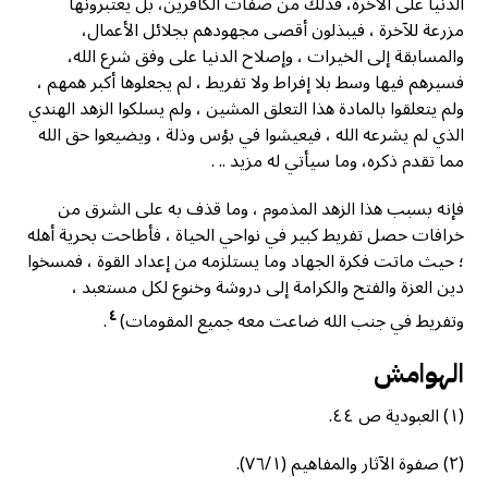
الدنيا على الآخرة، فذلك من صفات الكافرين، بل يعتبرونها
مزرعة للآخرة ، فيبذلون أقصى مجهودهم بجلائل الأعمال،
والمسابقة إلى الخيرات ، وإصلاح الدنيا على وفق شرع الله،
فسيرهم فيها وسط بلا إفراط ولا تفريط ، لم يجعلوها أكبر همهم ،
ولم يتعلقوا بالمادة هذا التعلق المشين ، ولم يسلكوا الزهد الهندي
الذي لم يشرعه الله ، فيعيشوا في بؤس وذلة ، ويضيعوا حق الله
مما تقدم ذكره، وما سيأتي له مزيد .. .
فإنه بسبب هذا الزهد المذموم ، وما قذف به على الشرق من
خرافات حصل تفريط كبير في نواحي الحياة ، فأطاحت بحرية أهله
؛ حيث ماتت فكرة الجهاد وما يستلزمه من إعداد القوة ، فمسخوا
دين العزة والفتح والكرامة إلى دروشة وخنوع لكل مستعبد ،
٤
وتفريط في جنب الله ضاعت معه جميع المقومات)
.
الهوامش
(١) العبودية ص ٤٤.
(۲) صفوة الآثار والمفاهيم (٧٦/١).