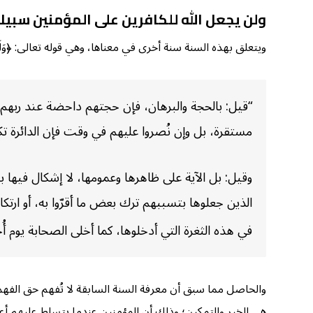
ولن يجعل الله للكافرين على المؤمنين سبيلا
ويتعلق بهذه السنة سنة أخرى في معناها، وهي قوله تعالى: ﴿وَلَن يَجْعَلَ ا
“قيل: بالحجة والبرهان، فإن حجتهم داحضة عند ربهم. و
مستقرة، بل وإن نُصروا عليهم في وقت فإن الدائرة تك
وقيل: بل الآية على ظاهرها وعمومها، لا إشكال فيها 
الذين جعلوها بتسببهم ترك بعض ما أقرّوا به، أو ار
في هذه الثغرة التي أدخلوها، كما أخلى الصحابة يوم أُح
والحاصل مما سبق أن معرفة السنة السابقة لا تُفهم حق الفهم إل
هي الخير والتمكين؛ وذلك أن المؤمنين عندما يتسلط عليهم أعداؤهم وين