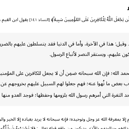
للَّهُ لِلْكَافِرِينَ عَلَى المُؤْمِنِينَ سَبِيلاً﴾
يقول ابن القيم ر
[النساء: ١٤١]
قيل: هذا في الآخرة، وأما في الدنيا فقد يتسلطون عليهم بالضرر ل
ون عليهم، ويستقر النصر لأتباع الرسول.
بحمد الله؛ فإن الله سبحانه ضمِن أن لا يجعل للكافرين على المؤم
تكاب بعض ما نُهوا عنه؛ فهم جعلوا لهم السبيل عليهم بخروجهم ع
د الثغرة التي أمرهم رسول الله بلزومها وحفظها؛ فوجد العدو منها طر
ا بمعرفة الله عز وجل وتوحيده؛ فإنه سبحانه لا يريد بعباده إلا الخير وا
الونهم بالأذى يدركون من واقع قوله تعالى: ﴿لا تَحْسَبُوهُ شَراً لَّكُم بَلْ 