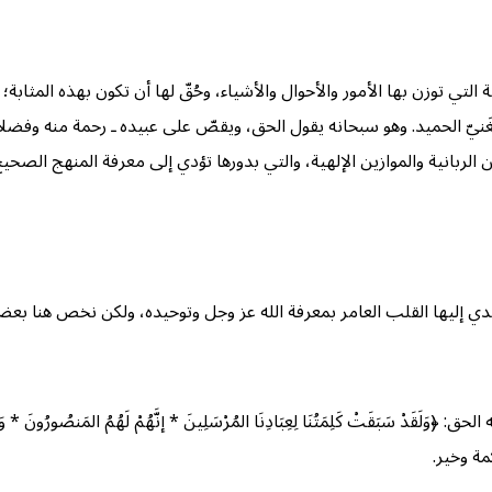
التي توزن بها الأمور والأحوال والأشياء، وحُقّ لها أن تكون بهذه المثابة؛ 
نيّ الحميد. وهو سبحانه يقول الحق، ويقصّ على عبيده ـ رحمة منه وفضلاً ـ
نن الربانية والموازين الإلهية، والتي بدورها تؤدي إلى معرفة المنهج الصحي
هتدي إليها القلب العامر بمعرفة الله عز وجل وتوحيده، ولكن نخص هنا 
سَبَقَتْ كَلِمَتُنَا لِعِبَادِنَا المُرْسَلِينَ * إنَّهُمْ لَهُمُ المَنصُورُونَ * وَإنَّ 
مة وخير.