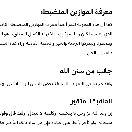
معرفة الموازين المنضبطة
كما أن هذه المعرفة تثمر أيضاً معرفة الموازين المنضبطة الثابتة 
الذي يعلم ما كان وما سيكون، والذي له الكمال المطلق، وهو الغَ
ويتعظوا، وليدركوا الرحمة والخير والحكمة الكامنة وراء هذه الس
بالميزان الحق.
جانب من سنن الله
ولقد مر بنا في الثمرات السابقة بعض السنن الربانية التي ي
العاقبة للمتقين
إن وعد الله عز وجل لا يتخلف، وكلمته لا تتبدل، ولقد قال وقوله الحق: ﴿وَلَقَدْ 
سبحانه، ولو تأخر وأبطأ على عباده فإن من وراء ذلك التأخير حك