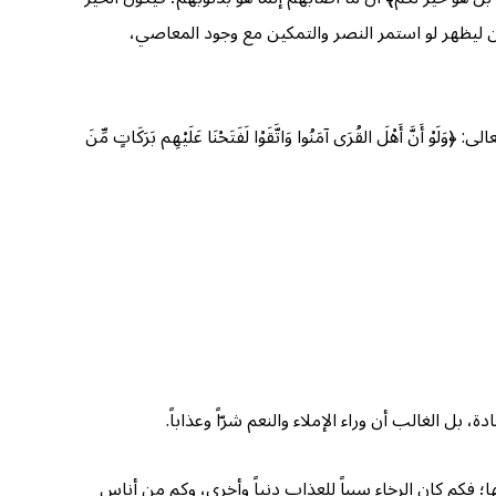
ن ليظهر لو استمر النصر والتمكين مع وجود المعاصي،
﴿وَلَوْ أَنَّ أَهْلَ القُرَى آمَنُوا وَاتَّقَوْا لَفَتَحْنَا عَلَيْهِم بَرَكَاتٍ مِّنَ
 بل الغالب أن وراء الإملاء والنعم شرّاً وعذاباً.
ها؛ فكم كان الرخاء سبباً للعذاب دنياً وأخرى، وكم من أناس