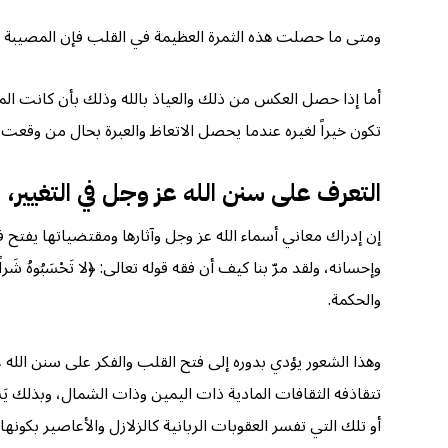
ومتى ما حصلت هذه الثمرة العظيمة في القلب فإن المصيبة والنقمة تصب
أما إذا حصل العكس من ذلك والعياذ بالله وذلك بأن كانت المصي
تكون خيراً لغيره عندما يحصل الاتعاظ والعبرة بحال من وقعت 
التعرف على سنن الله عز وجل في التغيير، 
إن إدراك معاني أسماء الله عز وجل وآثارها ومقتضياتها يفتح 
وإحسانه، ولقد مرّ بنا كيف أن فقه قوله تعالى: ﴿لا تَحْسَبُوهُ شَراً
والحكمة.
وهذا الشعور يؤدي بدوره إلى فتح القلب والفكر على سنن الله 
تتقاذفه الثقافات المادية ذات اليمين وذات الشمال، وبذلك يَ
أو تلك التي تفسر العقوبات الربانية كالزلازل والأعاصير بكونها