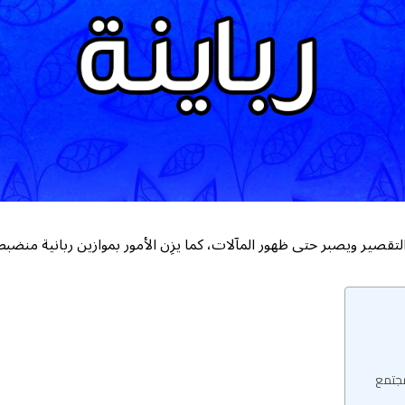
 التقصير ويصبر حتى ظهور المآلات، كما يزِن الأمور بموازين ربانية منضبط
مجتمع