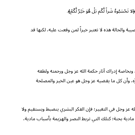
راً لَّكُم بَلْ هُوَ خَيْرٌ لَّكُمْ﴾.
ة والحالة هذه لا تعتبر خيراً لمن وقعت عليه، لكنها قد
 وبخاصة إدراك آثار حكمة الله عز وجل ورحمته ولطفه
ره وبِرِّه، وأن كل ما يقضيه عز وجل هو عين الخير والمصلحة
ه عز وجل في التغيير؛ فإن الفكر البشري ينضبط ويستقيم ولا
ادية بحتة؛ كتلك التي تربط النصر والهزيمة بأسباب مادية،