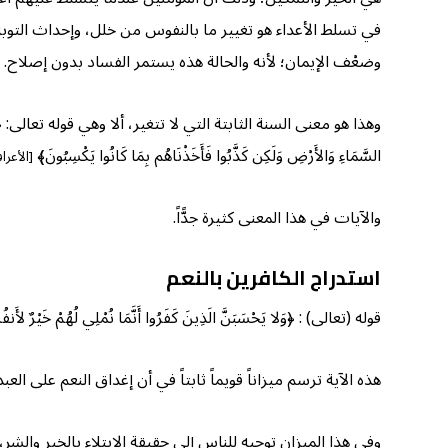
في تسلط الأعداء هو تغيير ما بالنفوس من خلل، وإحداث التوب
وضعْف الإيمان؛ لأنه والحالة هذه يستمر الفساد بدون إصلاح.
وهذا هو معنى السنة الثابتة التي لا تتغير، ألا وهي قوله تعالى: ﴿إنَّ اللَّهَ لا
السَّمَاءِ وَالأَرْضِ وَلَكِن كَذَّبُوا فَأَخَذْنَاهُم بِمَا كَانُوا يَكْسِبُونَ﴾
[الأعراف:
والآيات في هذا المعنى كثيرة جدًّاً.
استدراج الكافرين بالنعم
قوله (تعالى) : ﴿وَلا يَحْسَبَنَّ الَذِينَ كَفَرُوا أَنَّمَا نُمْلِي لُهُمْ خَيْرٌ لأَنفُس
هذه الآية ترسم ميزاناً قويماً ثابتاً في أن إغداق النعم على العب
وفي هذا الميزان توجيه للناس إلى حقيقة الابتلاء بالخير والشر، 