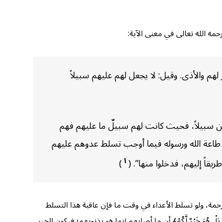
حمه الله تعالى في معنى الآية:
هم والأذى. وقيل: لا يجعل لهم عليهم سبيلاً
نين سبيلاً، فحيث كانت لهم سبيلٌ ما عليهم فهم
ن طاعة الله ورسوله فيما أوجب تسلط عدوهم عليهم
١
يقاً إليهم، فدخلوا منها”. (
)
لرحمة، ولو تسلط الأعداء في وقت ما فإن عاقبة هذا التسلط
هُوَ خَيْرٌ لَّكُمْ﴾ أن ما أصابهم إنما هو بذنوبهم؛ فيكون الخير