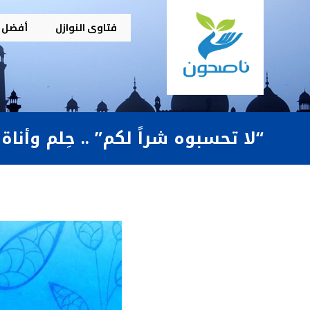
فتاوى النوازل
أفضل م
“لا تحسبوه شراً لكم” .. حِلم وأناة