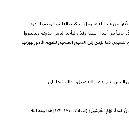
لأنها من عند الله عز وجل الحكيم، العليم، الرحيم، الودود،
 جانباً من أسرار سنته وقدَره ليأخذ الناس حذرهم وليعتبروا
ح للتغيير، كما تؤدي إلى المنهج الصحيح لتقويم الأمور ووزنها
بعض السنن بشيء من التفصيل، وذلك فيما يلي:
جُندَنَا لَهُمُ الغَالِبُونَ﴾
هذا وعد الله
[الصافات: ١٧١- ١٧٣]