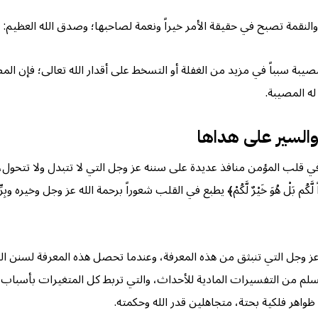
ح في حقيقة الأمر خيراً ونعمة لصاحبها؛ وصدق الله العظيم: ﴿لا تَحْسَبُوهُ شَ
بة سبباً في مزيد من الغفلة أو التسخط على أقدار الله تعالى؛ فإن المصيب
له المصيبة.
والسير على هداها
في قلب المؤمن منافذ عديدة على سننه عز وجل التي لا تتبدل ولا تتحول،
 لَّكُم بَلْ هُوَ خَيْرٌ لَّكُمْ﴾ يطبع في القلب شعوراً برحمة الله عز وجل وخي
عز وجل التي تنبثق من هذه المعرفة، وعندما تحصل هذه المعرفة لسنن الل
سلم من التفسيرات المادية للأحداث، والتي تربط كل المتغيرات بأسباب م
 ظواهر فلكية بحتة، متجاهلين قدر الله وحكمته.