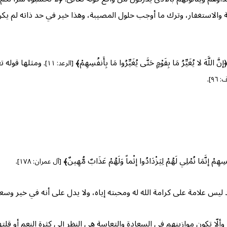
ة والاستغفار، وترك ما أوجب حلول المصيبة، وهذا خير في حد ذاته لم يك
 يُغَيِّرُ مَا بِقَوْمٍ حَتَّى يُغَيِّرُوا مَا بِأَنفُسِهِمْ﴾
. ومثلها قوله تعالى: 
[الرعد: ١١]
.
 ٩٦]
ِهِمْ إنَّمَا نُمْلِي لَهُمْ لِيَزْدَادُوا إثْماً وَلَهُمْ عَذَابٌ مُّهِينٌ﴾
.
[آل عمران: ١٧٨]
د ليس علامة على كرامة الله له ومحبته إياه، ولا يدل على أنه في خير وسعادة،
وألّا تكون موازينهم في السعادة والتعاسة هي النظر إلى كثرة النعم أو قِلت