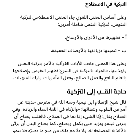
التزكية في الاصطلاح
وعلى أساس المعنى اللغوي جاء المعنى الاصطلاحي لتزكية
النفوس، فتزكية النفس شاملة أمرين:
أ – تطهيرها من الأدران والأوساخ.
ب – تنميتها بزيادتها بالأوصاف الحميدة.
وعلى هذا المعنى جاءت الآيات القرآنية بالأمر بتزكية النفس
وتهذيبها، فالمراد بالتزكية في الشرع: تطهير النفوس وإصلاحها
بالعلم النافع والعمل الصالح، وفعل المأمورات وترك المنهيات.
حاجة القلب إلى التزكية
قال شيخ الإسلام ابن تيمية رحمه الله في معرض حديثه عن
أمراض القلوب وشفائها: «والزكاة في اللغة النماء والزيادة، وفي
الصلاح يقال: زكا الشيء إذا نما في الصلاح، فالقلب يحتاج أن
يتربى فينمو ويزيد حتى يكمل ويصلح، كما يحتاج البدن أن يربَّى
بالأغذية المصلحة له، ولا بدّ مع ذلك من منع ما يضرّه فلا ينمو