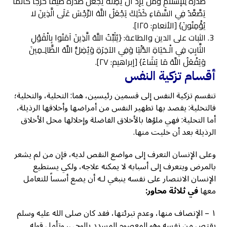
صَدْرَهُ لِلإسْلامِ وَمَن يُرِدْ أَن يُضِلَّهُ يَجْعَلْ صَدْرَهُ ضَيِّقًا حَرَجًا كَأَنَّمَا
يَصَّعَّدُ فِي السَّمَاءِ كَذَلِكَ يَجْعَلُ اللَّهُ الرِّجْسَ عَلَى الَّذِينَ لا
يُؤْمِنُونَ} [الأنعام: ١٢٥].
الثبات على الدين والطاعة: {يُثَبِّتُ اللَّهُ الَّذِينَ آمَنُوا بِالْقَوْلِ
الثَّابِتِ فِي الْـحَيَاةِ الدُّنْيَا وَفِي الآخِرَةِ وَيُضِلُّ اللَّهُ الظَّالِـمِينَ
وَيَفْعَلُ اللَّهُ مَا يَشَاءُ} [إبراهيم: ٢٧].
أقسام تزكية النفس
تنقسم تزكية النفس إلى قسمين رئيسين، هما: التحلية، والتخلية؛
فالتخلية: يقصد بها تطهير النفس من أمراضها وأخلاقها الرذيلة،
أما التحلية: فهي ملؤها بالأخلاق الفاضلة وإحلالها محل الأخلاق
الرذيلة بعد أن خليت منها.
وعلى الإنسان التعرف إلى مواضع النقص لديه، فإن من لم يشعر
بالمرض ويتعرف إلى أسبابه لا يمكنه علاجه، ولكي يستطيع
الإنسان الانتصار على نفسه ينبغي لـه أن يضع أسساً للتعامل
معها
في ثلاثة محاور:
١ – الإنصاف منها، وعدم تبرئتها، فقد كان صلى الله عليه وسلم
يقتص من نفسه وهو المعصوم المسدد بالوحي، وتأمل قوله