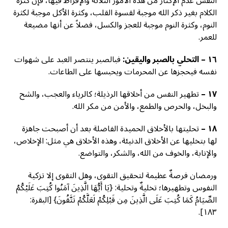
النفس عدم الإكثار من هذه الأمور الثلاثة والإفراط فيها، فإن كثرة
الكلام بغير ذكر الله موجبة لقسوة القلب، وكثرة الأكل موجبة لكثرة
النوم، وكثرة النوم موجبة للعجز والكسل، فضلاً عن أنها مضيعة
للعمر.
١٦ – التحلي بالصبر واليقين:
فبالصبر ينتصر العبد على شهوات
نفسه فيحجزها عن المحرمات ويحبسها على الطاعات.
١٧ –
تطهير النفس من أخلاقها الرذيلة؛ كالرياء والعجب، والشح
والبخل، والحرص والطمع، والأمن من مكر الله.
١٨ –
تحليتها بالأخلاق الحميدة الفاضلة بعد أن أصبحت جاهزة
لها بتخليها عن الأخلاق الدنيئة، وهذه الأخلاق هي مثل: الإخلاص،
والإنابة، والخوف من الله، والشكر، والتواضع.
ورمضان فرصةٌ عظيمة لتحقيق التقوى، وهل التقوى إلا تزكية
النفوس وتطهيرها؛ تخليةٌ وتحلية: {يَا أَيُّهَا الَّذِينَ آمَنُوا كُتِبَ عَلَيْكُمُ
الصِّيَامُ كَمَا كُتِبَ عَلَى الَّذِينَ مِن قَبْلِكُمْ لَعَلَّكُمْ تَتَّقُونَ} [البقرة:
١٨٣].