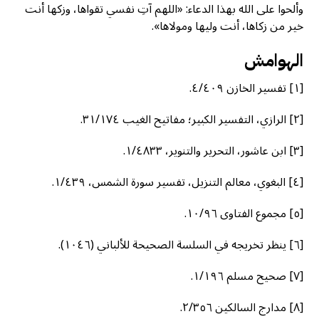
وألحوا على الله بهذا الدعاء: «اللهم آتِ نفسي تقواها، وزكها أنت
خير من زكاها، أنت وليها ومولاها».
الهوامش
[١] تفسير الخازن ٤/٤٠٩.
[٢] الرازي، التفسير الكبير؛ مفاتيح الغيب ٣١/١٧٤.
[٣] ابن عاشور، التحرير والتنوير، ١/٤٨٣٣.
[٤] البغوي، معالم التنزيل، تفسير سورة الشمس، ١/٤٣٩.
[٥] مجموع الفتاوى ١٠/٩٦.
[٦] ينظر تخريجه في السلسة الصحيحة للألباني (١٠٤٦).
[٧] صحيح مسلم ١/١٩٦.
[٨] مدارج السالكين ٢/٣٥٦.