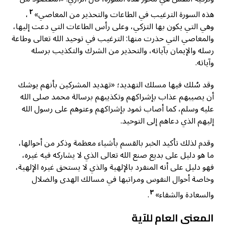
٢
هذه السورة الترغيب في الطاعات والتحذير من المعاصي»
،
وهي التي يكون بها التزكي، وعلى رأس الطاعات التي دعت إليها،
والمعاصي التي حذرت منها: الترغيب في توحيد الله تعالى وطاعة
رسله والإيمان بآياته، والتحذير من الشرك والتكذيب برسله
وآياته.
وقد سُلك فيها مسلك التهديد؛ «تهديد المشركين بأنهم يوشك
أن يصيبهم عذاب بإشراكهم وتكذيبهم برسالة محمد صلى الله
عليه وسلم، كما أصاب ثمود بإشراكهم وعتوهم على رسول الله
إليهم الذي دعاهم إلى التوحيد.
وقدم لذلك تأكيد الخبر بالقسم بأشياء معظمة وذكر من أحوالها،
ما هو دليل على بديع صنع الله تعالى الذي لا يشاركه فيه غيره،
فهو دليل على أنه المنفرد بالإلهية والذي لا يستحق غيره الإلهية،
وخاصة أحوال النفوس ومراتبها في مسالك الهدى والضلال
٣
والسعادة والشقاء»
.
المعنى العام للآية