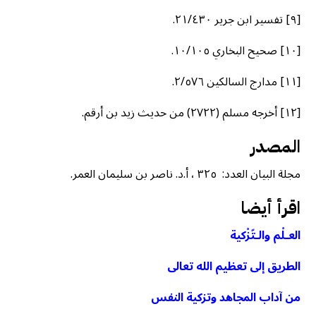
[٩] تفسير ابن جرير ٢١/٤٣٠.
[١٠] صحيح البخاري ١٠/١٠٥.
[١١] مدارج السالكين ٢/٥٧٦.
[١٢] أخرجه مسلم (٢٧٢٢) من حديث زيد بن أرقم.
المصدر
مجلة البيان العدد: ٣٢٥ ، أ.د. ناصر بن سليمان العمر.
اقرأ أيضا
العـلْم والـتّزْكية
الطريق إلى تعظيم الله تعالى
من آداب المجاهد وتزكية النفس