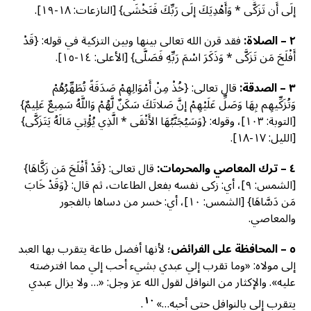
إلَى أَن تَزَكَّى * وَأَهْدِيَكَ إلَى رَبِّكَ فَتَخْشَى} [النازعات: ١٨-١٩].
٢ – الصلاة:
فقد قرن الله تعالى بينها وبين التزكية في قوله: {قَدْ
أَفْلَحَ مَن تَزَكَّى * وَذَكَرَ اسْمَ رَبِّهِ فَصَلَّى} [الأعلى: ١٤-١٥].
٣ – الصدقة:
قال تعالى: {خُذْ مِنْ أَمْوَالِهِمْ صَدَقَةً تُطَهِّرُهُمْ
وَتُزَكِّيهِم بِهَا وَصَلِّ عَلَيْهِمْ إنَّ صَلاتَكَ سَكَنٌ لَّهُمْ وَاللَّهُ سَمِيعٌ عَلِيمٌ}
[التوبة: ١٠٣]، وقوله: {وَسَيُجَنَّبُهَا الأَتْقَى * الَّذِي يُؤْتِي مَالَهُ يَتَزَكَّى}
[الليل: ١٧-١٨].
٤ – ترك المعاصي والمحرمات:
قال تعالى: {قَدْ أَفْلَحَ مَن زَكَّاهَا}
[الشمس: ٩]، أي: زكى نفسه بفعل الطاعات، ثم قال: {وَقَدْ خَابَ
مَن دَسَّاهَا} [الشمس: ١٠]، أي: خسر من دساها بالفجور
والمعاصي.
٥ – المحافظة على الفرائض
؛ لأنها أفضل طاعة يتقرب بها العبد
إلى مولاه: «وما تقرب إلي عبدي بشيء أحب إلي مما افترضته
عليه». والإكثار من النوافل لقول الله عز وجل: «… ولا يزال عبدي
١٠
يتقرب إلي بالنوافل حتى أحبه…»
.