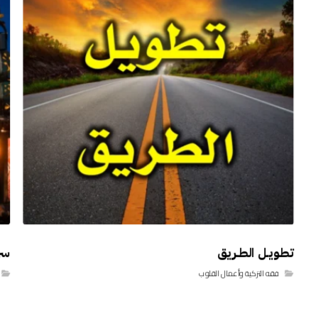
تطويـل الطـريق
سر 
فقه التزكية وأعمال القلوب