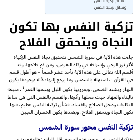
أقسام تزكية النفس
وسائل تزكية النفس
تزكية النفس بها تكون
النجاة ويتحقق الفلاح
جاءت هذه الآية في سورة الشمس بتحقيق نجاة النفس الزكية؛
لأثر نور الوحي وإشراقه في زكاة النفوس، ومن ثم فلاحها. وقد
أقسم الله تعالى على هذه الآية بأحد عشر قسماً – هو أطول قسم
في القرآن -، استهله بالشمس وما يرجع إليها؛ لأنه بوجودها يكون
١
النهار ويشتد الضحى، وبغروبها يكون الليل ويتبعها القمر
، متبعه
بالبناء والمهاد حيث محلها وأثرها، والقسم بالنفس التي هي مناط
التكليف ومحل الصلاح والفساد. فشأن تزكية النفس عظيم، فبها
تكون النجاة ويتحقق الفلاح، وبضدها يكون الخسران المبين.
تزكية النفس محور سورة الشمس
وتزكية النفس هي محور هذه السورة، قال الرازي: «المقصود من