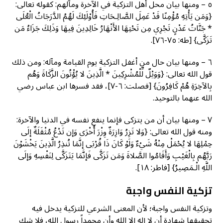
٥ – ومنها بيان محل أهل التزكية في الآخرة ومآلهم: كقوله تعالى:
{وَمَن يَأْتِهِ مُؤْمِنًا قَدْ عَمِلَ الصَّالِـحَاتِ فَأُوْلَئِكَ لَهُمُ الدَّرَجَاتُ الْعُلَى
* جَنَّاتُ عَدْنٍ تَجْرِي مِن تَحْتِهَا الأَنْهَارُ خَالِدِينَ فِيهَا وَذَلِكَ جَزَاءُ مَن
تَزَكَّى} [طه: ٧٥-٧٦].
٦ – ومنها بيان حال من أغفل التزكية يوم القيامة ومآله: ومن ذلك
قول الله تعالى: {وَوَيْلٌ لِّلْمُشْرِكِينَ * الَّذِينَ لا يُؤْتُونَ الزَّكَاةَ وَهُم
بِالآخِرَةِ هُمْ كَافِرُونَ} [فصلت: ٦-٧]، فقد فسرها ابن عباس رضي
الله عنهما بالتوحيد.
٧ – ومنها بيان أن من يتزكى فإنما ينفع نفسه في الدنيا والآخرة:
ومنه قول الله تعالى: {وَلا تَزِرُ وَازِرَةٌ وِزْرَ أُخْرَى وَإن تَدْعُ مُثْقَلَةٌ إلَى
حِمْلِهَا لا يُحْمَلْ مِنْهُ شَيْءٌ وَلَوْ كَانَ ذَا قُرْبَى إنَّمَا تُنذِرُ الَّذِينَ يَخْشَوْنَ
رَبَّهُم بِالْغَيْبِ وَأَقَامُوا الصَّلاةَ وَمَن تَزَكَّى فَإنَّمَا يَتَزَكَّى لِنَفْسِهِ وَإلَى
اللَّهِ الْـمَصِيرُ} [فاطر: ١٨].
تزكية النفس واجبة
وتزكية النفس واجبة؛ لأن المعنى الشرعي للتزكية يدخل فيه
تحقيقها شهادة أن لا إله إلا الله وأن محمداً رسول الله، فلا شك