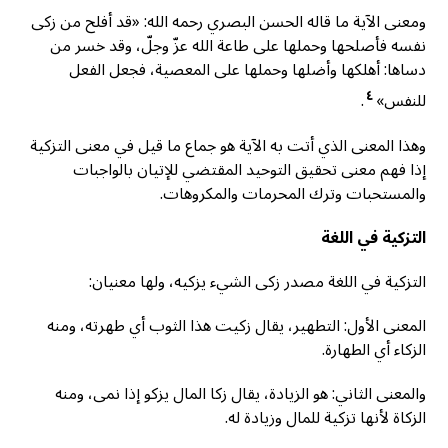
ومعنى الآية ما قاله الحسن البصري رحمه الله: «قد أفلح من زكى
نفسه فأصلحها وحملها على طاعة الله عزّ وجلّ، وقد خسر من
دساها: أهلكها وأضلها وحملها على المعصية، فجعل الفعل
٤
للنفس»
.
وهذا المعنى الذي أتت به الآية هو جماع ما قيل في معنى التزكية
إذا فهم معنى تحقيق التوحيد المقتضي للإتيان بالواجبات
والمستحبات وترك المحرمات والمكروهات.
التزكية في اللغة
التزكية في اللغة مصدر زكى الشيء يزكيه، ولها معنيان:
المعنى الأول: التطهير، يقال زكيت هذا الثوب أي طهرته، ومنه
الزكاء أي الطهارة.
والمعنى الثاني: هو الزيادة، يقال زكا المال يزكو إذا نمى، ومنه
الزكاة لأنها تزكية للمال وزيادة له.