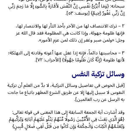
سبحانه: {وَمَا أُبَرِّئُ نَفْسِي إنَّ النَّفْسَ لأَمَّارَةٌ بِالسُّوءِ إلَّا مَا رَحِمَ رَبِّي
إنَّ رَبِّي غَفُورٌ رَّحِيمٌ} [يوسف: ٥٣].
٢ – ترك الانتصاف لها من الآخر بأخذ الثأر لها والانتصار لها،
فإنها ظلومة جهولة، وإذا كانت هي المظلومة فقد قال الله عز
وجل: «ولمن صبر وغفر إن ذلك لمن عزم الأمور».
٣ – محاسبتها دائماً، فإنه إذا غفل عنها أغوته وقادته إلى التهلكة؛
لأنها ظلومة {إنَّهُ كَانَ ظَلُومًا جَهُولًا} [الأحزاب: ٧٢].
وسائل تزكية النفس
[قبل الخوض في تفاصيل وسائل التزكية، لا بدَّ من العلم أن تزكية
النفوس لا سبيل إليها إلا عن طريق الشرع المطهر باتباع ما جاءت
به الرسل عن رب العالمين].
وقد أشارت آية الجمعة السابقة إلى هذا المعنى في قوله تعالى:
{هُوَ الَّذِي بَعَثَ فِي الأُمِّيِّينَ رَسُولًا مِّنْهُمْ يَتْلُو عَلَيْهِمْ آيَاتِهِ وَيُزَكِّيهِمْ
وَيُعَلِّـمُهُمُ الْكِتَابَ وَالْـحِكْمَةَ وَإن كَانُوا مِن قَبْلُ لَفِي ضَلالٍ مُّبِينٍ}