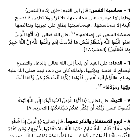
٦ – محاسبة النفس:
قال ابن القيم: «فإن زكاة (النفس)
وطهارتها موقوف على محاسبتها، فلا تزكو ولا تطهر ولا تصلح
ألبتة إلا بمحاسبتها… فبمحاسبتها يطلع على عيوبها ونقائصها
١١
فيمكنه السعي في إصلاحها»
. قال الله تعالى: {يَا أَيُّهَا الَّذِينَ
آمَنُوا اتَّقُوا اللَّهَ وَلْتَنظُرْ نَفْسٌ مَّا قَدَّمَتْ لِغَدٍ وَاتَّقُوا اللَّهَ إنَّ اللَّهَ خَبِيرٌ
بِمَا تَعْمَلُونَ} [الحشر: ١٨].
٦ – الدعاء:
على العبد أن يلجأ إلى الله تعالى بالدعاء والتضرع
ليصلح له نفسه ويزكيها، ولذلك كان من دعاء نبينا صلى الله عليه
وسلم: «اللَّهُمَّ آتِ نَفْسِي تَقْوَاهَا وَزَكِّهَا أَنْتَ خَيْرُ مَنْ زَكَّاهَا أَنْتَ
١٢
وَلِيُّهَا وَمَوْلاَهَا»
.
٧ – التوبة
، قال تعالى: {يَا أَيُّهَا الَّذِينَ آمَنُوا تُوبُوا إلَى اللَّهِ تَوْبَةً
نَّصُوحًا عَسَى رَبُّكُمْ أَن يُكَفِّرَ عَنكُمْ سَيِّئَاتِكُمْ} [التحريم: ٨].
٨ – لزوم الاستغفار والذكر عموماً
، قال تعالى: {وَالَّذِينَ إذَا فَعَلُوا
فَاحِشَةً أَوْ ظَلَمُوا أَنفُسَهُمْ ذَكَرُوا اللَّهَ فَاسْتَغْفَرُوا لِذُنُوبِهِمْ وَمَن يَغْفِرُ
الذُّنُوبَ إلَّا اللَّهُ وَلَمْ يُصِرُّوا عَلَى مَا فَعَلُوا وَهُمْ يَعْلَمُونَ} [آل عمران: