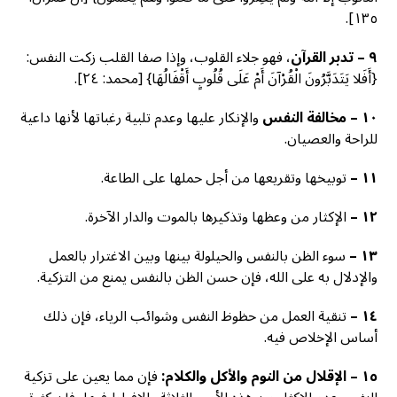
١٣٥].
٩ – تدبر القرآن
، فهو جلاء القلوب، وإذا صفا القلب زكت النفس:
{أَفَلا يَتَدَبَّرُونَ الْقُرْآنَ أَمْ عَلَى قُلُوبٍ أَقْفَالُهَا} [محمد: ٢٤].
١٠ – مخالفة النفس
والإنكار عليها وعدم تلبية رغباتها لأنها داعية
للراحة والعصيان.
١١ –
توبيخها وتقريعها من أجل حملها على الطاعة.
١٢ –
الإكثار من وعظها وتذكيرها بالموت والدار الآخرة.
١٣ –
سوء الظن بالنفس والحيلولة بينها وبين الاغترار بالعمل
والإدلال به على الله، فإن حسن الظن بالنفس يمنع من التزكية.
١٤ –
تنقية العمل من حظوظ النفس وشوائب الرياء، فإن ذلك
أساس الإخلاص فيه.
١٥ – الإقلال من النوم والأكل والكلام:
فإن مما يعين على تزكية