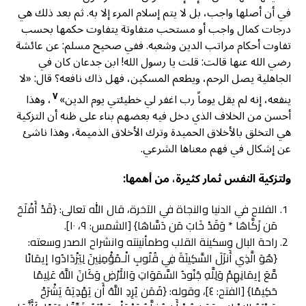
في أن أصلها واجب، بل لا يتم إسلام المرء إلا به. ثم بعد ذلك هي
درجات كمال واجب أو مستحب متفاوتة يتفاوت حكمها بحسب
تفاوت أحكام مراتب الدين وشعبه. ففي صحيح مسلم: عن عائشة
رضي الله عنها قالت: قلت يا رسول الله! ابن جدعان كان في
الجاهلية يصل الرحم، ويطعم المسكين، فهل ذاك نافعه؟ قال: «لا
٧
ينفعه، إنه لم يقل يوماً رب اغفر لي خطيئتي يوم الدين»
، وهذا
أحسن من الخلاف الذي دخل فيه بعضهم بناء على ظنه أن التزكية
هي التخلق بالأخلاق الحميدة وترك الأخلاق الذميمة، وهذا ناشئ
عن إشكال في فهم معناها الشرعي.
ولتزكية النفس ثمار كثيرة، من أهمها:
الفلاح في الدنيا والنجاة في الآخرة، قال الله تعالى: {قَدْ أَفْلَحَ
مَن زَكَّاهَا * وَقَدْ خَابَ مَن دَسَّاهَا} [الشمس: ٩، ١٠].
راحة البال وسكينة القلب وطمأنينته وانشراح الصدر وسعته:
{هُوَ الَّذِي أَنزَلَ السَّكِينَةَ فِي قُلُوبِ الْـمُؤْمِنِينَ لِيَزْدَادُوا إيمَانًا
مَّعَ إيمَانِهِمْ وَلِلَّهِ جُنُودُ السَّمَوَاتِ وَالأَرْضِ وَكَانَ اللَّهُ عَلِيمًا
حَكِيمًا} [الفتح: ٤]، وقوله: {فَمَن يُرِدِ اللَّهُ أَن يَهْدِيَهُ يَشْرَحْ