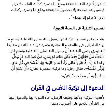
البدن إلَّا بإعطائه ما ينفعه ومنع ما يضره، كذلك القلب لا يزكو
فينمو ويتم صلاحه إلا بحصول ما ينفعه ودفع ما يضره، وكذلك
٥
الزرع لا يزكو إلا بهذا»
.
تفسير التزكية
في السنة النبوية
وقد جاء في تفسير التزكية عن رسول الله صلى الله عليه وسلم ما
رواه الطبراني في «المعجم الصغير» وغيره عن عبد الله بن معاوية
الغاضِري رضي الله عنه أن رسول الله صلى الله عليه وسلم قال:
«ثَلاثٌ مَنْ فَعَلَهُنَّ فَقَدْ ذَاقَ طعْمَ الإِيمَانِ: مَنْ عَبَدَ اللهَ عَزَّ وَجَلَّ
وَحْدَهُ لَا إِلَهَ إِلَّا هُوَ وَأَعْطَى زَكَاةَ مَالِهِ طَيِّبَةً بِهَا نَفْسُهُ فِي كُلِّ عَامٍ…
وَزَكَّى نَفْسَهُ»، فقال رجل: وما تزكية النفس؟ فقال: «أَنْ يَعْلَمَ أَنَّ
٦
اللهَ عَزَّ وَجَلَّ مَعَهُ حَيْثُ كَانَ»
.
الدعوة إلى تزكية النفس في القرآن
لأهمية التزكية ولأنها وظيفة الرسل، جاء التنويه بها والدعوة إليها
في القرآن الكريم على أضرب، منها: