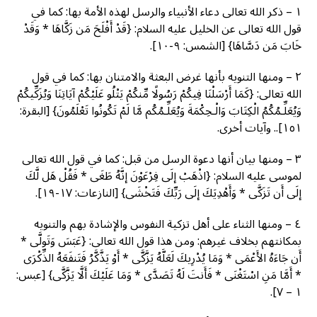
١ – ذكر الله تعالى دعاء الأنبياء والرسل لهذه الأمة بها: كما في
قول الله تعالى عن الخليل عليه السلام: {قَدْ أَفْلَحَ مَن زَكَّاهَا * وَقَدْ
خَابَ مَن دَسَّاهَا} [الشمس: ٩-١٠].
٢ – ومنها التنويه بأنها غرض البعثة والامتنان بها: كما في قول
الله تعالى: {كَمَا أَرْسَلْنَا فِيكُمْ رَسُولًا مِّنكُمْ يَتْلُو عَلَيْكُمْ آيَاتِنَا وَيُزَكِّيكُمْ
وَيُعَلِّـمُكُمُ الْكِتَابَ وَالْـحِكْمَةَ وَيُعَلِّـمُكُم مَّا لَمْ تَكُونُوا تَعْلَمُونَ} [البقرة:
١٥١].. وآيات أخرى.
٣ – ومنها بيان أنها دعوة الرسل من قبل: كما في قول الله تعالى
لموسى عليه السلام: {اذْهَبْ إلَى فِرْعَوْنَ إنَّهُ طَغَى * فَقُلْ هَل لَّكَ
إلَى أَن تَزَكَّى * وَأَهْدِيَكَ إلَى رَبِّكَ فَتَخْشَى} [النازعات: ١٧-١٩].
٤ – ومنها الثناء على أهل تزكية النفوس والإشادة بهم والتنويه
بمكانتهم بخلاف غيرهم: ومن هذا قول الله تعالى: {عَبَسَ وَتَولَّى *
أَن جَاءَهُ الأَعْمَى * وَمَا يُدْرِيكَ لَعَلَّهُ يَزَّكَّى * أَوْ يَذَّكَّرُ فَتَنفَعَهُ الذِّكْرَى
* أَمَّا مَنِ اسْتَغْنَى * فَأَنتَ لَهُ تَصَدَّى * وَمَا عَلَيْكَ أَلَّا يَزَّكَّى} [عبس:
١ – ٧].