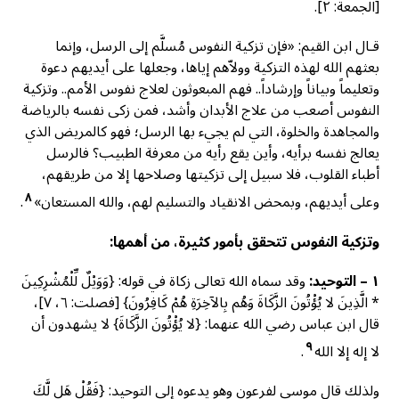
[الجمعة: ٢].
قـال ابن القيم: «فإن تزكية النفوس مُسلَّم إلى الرسل، وإنما
بعثهم الله لهذه التزكية وولاّهم إياها، وجعلها على أيديهم دعوة
وتعليماً وبياناً وإرشاداً.. فهم المبعوثون لعلاج نفوس الأمم.. وتزكية
النفوس أصعب من علاج الأبدان وأشد، فمن زكى نفسه بالرياضة
والمجاهدة والخلوة، التي لم يجيء بها الرسل؛ فهو كالمريض الذي
يعالج نفسه برأيه، وأين يقع رأيه من معرفة الطبيب؟ فالرسل
أطباء القلوب، فلا سبيل إلى تزكيتها وصلاحها إلا من طريقهم،
٨
وعلى أيديهم، وبمحض الانقياد والتسليم لهم، والله المستعان»
.
وتزكية النفوس تتحقق بأمور كثيرة، من أهمها:
١ – التوحيد:
وقد سماه الله تعالى زكاة في قوله: {وَوَيْلٌ لِّلْمُشْرِكِينَ
* الَّذِينَ لا يُؤْتُونَ الزَّكَاةَ وَهُم بِالآخِرَةِ هُمْ كَافِرُونَ} [فصلت: ٦، ٧]،
قال ابن عباس رضي الله عنهما: {لا يُؤْتُونَ الزَّكَاةَ} لا يشهدون أن
٩
لا إله إلا الله
.
ولذلك قال موسى لفرعون وهو يدعوه إلى التوحيد: {فَقُلْ هَل لَّكَ