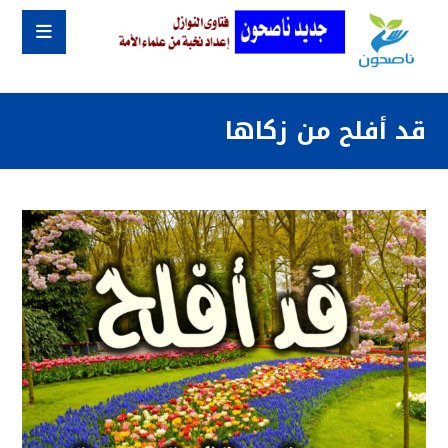
قد أفلح من زكاها