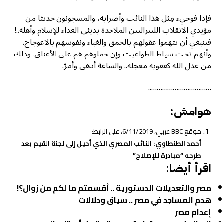
فإذا فوجيء مِثل هذا النائب وأضرابه، والمسجونون حديثا من
مؤيدي الانقلاب الليبراليين الملاحدة بذيئي العداء للإسلام وأهله..!
فينبغي أن يتهموا عقولهم بالحمق والغباء ونفوسهم بالاعوجاج.
وأنهم تحت سياط الطواغيت وإن حملوهم هم على الأعناق. وذلك
من عدل الله كعقوبة معجلة.. والساعة أدهى وأمرّ.
……………………………..
هوامش:
موقع BBC عربي، 6/11/2019، على الرابط:
أحمد الطنطاوي: النائب المصري الذي أحيل إلى لجنة القيم بعد
طرحه “مبادرة للإصلاح”
اقرأ أيضا:
مصر والتعديلات الدستورية .. أقسمتم ما لكم من زوال؟!
هدم المساجد في مصر .. سياق ودلالات
إعدام مصر