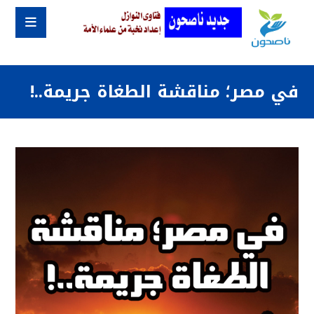
في مصر؛ مناقشة الطغاة جريمة..!