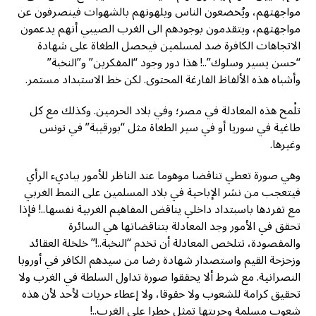
مواجهتهم، ويُخضعون الناس ويلهونهم بالشهوات فينصرفون عن
مواجهتهم، ويتقدمون بوجودهم الى الغرب الصيبي أنهم يدعمون
الاتجاهات الكافرة ضد لمسلمين فيحصل الطغاة على شهادة
“حسن يسير وسلوك”..! هذا دور وجود “المفكرين” و”النخبة”
وأشباه هذه الألفاظ الفارغة المحتوى. لكن خط الاستبداد مستمر.
تلْمح هذه المعادلة في مصر؛ وفي بلاد الحرمين. وكذلك مع كل
طاغية في سوريا أو في سير الطغاة مثل “بورقيبة” في تونس
وغيرها.
وهي صورة تعطي تناقضا موهوما عند الناظر للأمور بباديء الرأي
فيتعجب من نشر الإباحية في بلاد المسلمين على النمط الغربي
مع تفردها باسبتداد داخلي يناقض المفاهيم الغربية نفسها..! فإذا
تحقق في الأمور وجد المعادلة بتناقضاتها هي السائرة
والمقصودة، تتلخص المعادلة أن تخدم “النخبة..!” خلخلة العقائد
وزحزحة القيم واستصدار شهادة رضا من سيدهم الكافر في أوروبا
النصرانية. مع شرط ألا يحققوا صورة تداول السلطة في الغرب ولا
تحقيق كرامة للشعوب ولا حقوقا، ولا إعطاء حريات لأحد لأن هذه
شعوب مسلمة وحريتها تمثل خطرا على الغرب..!