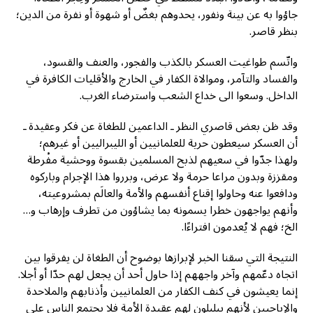
جاؤوا به عن بينة ونفور، يحدوهم بغضٌ أو شهوة أو نفرة من الدين؛
بنظر قاصر.
واتّسم طواغيت العسكر بالكذب والفجور، والعنف والقسود،
والفساد والتآمر، وموالاة الكفار في الخارج والأقليات الكافرة في
الداخل. وسعوا الى خداع الشعب واسترضاء الغرب.
وقد ظن بعض قاصري النظر ـ الداعمين للطغاة عن فكر وعقيدة ـ
أن العسكر سيعطون حرية للعلمانيين أو الليبراليين أو غيرهم؛
ولهذا جدّوا في سعيهم لذبح المسلمين بقسوة ووحشية مفْرطة
ومقززة وبدون مراعا حرمة ولا عرض، وبرروا هذا الإجرام وباركوه
ودافعوا عنه وحاولوا إقناع أنفسهم والأمة والعالَم بمشروعيته،
وأنهم يواجهون خطرا يسمونه بما يشاؤون من تطرف وإرهاب و…
الخ؛ فهم لا يُعدمون افتراءًا.
النتيجة التي سقنا الخبر لإبرازها بوضوح أن الطغاة لن يفرقوا بين
اتجاه دعّمهم وآخر واجههم إذا حاول أحد أن يجعل لهم حدّا أو أجلا.
إنما يعيشون في كنف الكفار من العلمانيين وأذنابهم والملاحدة
والإباحيين لأنهم يبلبلون لهم عقيدة الأمة فلا يجتمع الناس على