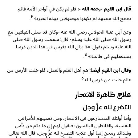
قال ابن القيم -رحمه الله -:
فلو لم يكن في أواخر الأمة قائم
٣
بحجج الله مجتهد لم يكونوا موصوفين بهذه الخيرية
.
وعن أبي عنبة الخولاني رضي الله عنه -وكان قد صلى القبلتين مع
رسول الله صلى الله عليه وسلم- قال: سمعت رسول الله صلى
الله عليه وسلم يقول: «لا يزال الله يغرس في هذا الدين غرسا
٤
يستعملهم في طاعته»
.
وقال ابن القيم أيضا:
هم أهل العلم والعمل، فلو خلت الأرض من
٥
عالم خلت من غرس الله
.
علاج ظاهرة الانتحار
التضرع لله عزَّ وجل
وأما أولئك المتسارعون في الانتحار، ومن تصيبهم الأمراض
النفسية، والقانطون اليائسون؛ فنقول لهم إن ما بكم من بأس
وشدائد ومحن إنما أول علاجه التضرع لله عزَّ وجل، قال الله تعالى: