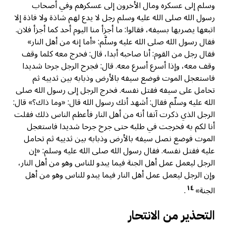
وسلم إلى عسكره ومال الأخرون إلى عسكرهم وفي أصحاب
رسول الله صلى الله عليه وسلم رجل لا يدع لهم شاذة ولا فاذة إلا
اتبعها يضربها بسيفه، فقالوا: ما أجزأ منا اليوم أحد كما أجزأ فلان.
فقال رسول الله صلى الله عليه وسلَّم: «أما إنه من أهل النار»
فقال رجل من القوم: أنا صاحبه أبدا، قال: فخرج معه كلما وقف
وقف معه، وإذا أسرع أسرع معه. قال: فجرح الرجل جرحا شديدا
فاستعجل الموت فوضع سيفه بالأرض وذبابه بين ثدييه ثم
تحامل على سيفه فقتل نفسه. فخرج الرجل إلى رسول الله صلى
الله عليه وسلّم فقال: أشهد أنك رسول الله قال: «وما ذاك؟» قال:
الرجل الذي ذكرت آنفا أنه من أهل النار فأعظم الناس ذلك فقلت
أنا لكم به فخرجت في طلبه حتى جرح جرحا شديدا فاستعجل
الموت فوضع نصل سيفه بالأرض وذبابه بين ثدييه ثم تحامل
عليه فقتل نفسه. فقال رسول الله صلى الله عليه وسلم: «إن
الرجل ليعمل عمل أهل الجنة فيما يبدو للناس وهو من أهل النار،
وإن الرجل ليعمل عمل أهل النار فيما يبدو للناس وهو من أهل
١٤
الجنة»
.
التحذير من الانتحار