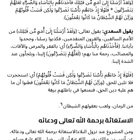
(وَلَقَدْ أَرْسَلْنَا إِلَىٰ أُمَمٍ مِّن قَبْلِكَ فَأَخَذْنَاهُم بِالْبَأْسَاءِ وَالضَّرَّاءِ لَعَلَّهُمْ
يَتَضَرَّعُونَ * فَلَوْلَا إِذْ جَاءَهُم بَأْسُنَا تَضَرَّعُوا وَلَٰكِن قَسَتْ قُلُوبُهُمْ
وَزَيَّنَ لَهُمُ الشَّيْطَانُ مَا كَانُوا يَعْمَلُونَ).
يقول السعدي:
يقول تعالى: (وَلَقَدْ أَرْسَلْنَا إِلَىٰ أُمَمٍ مِّن قَبْلِكَ) من
الأمم السالفين، والقرون المتقدمين، فكذبوا رسلنا، وجحدوا
بآياتنا. (فَأَخَذْنَاهُم بِالْبَأْسَاءِ وَالضَّرَّاءِ) أي: بالفقر والمرض والآفات،
والمصائب، رحمة منا بهم؛ (لَعَلَّهُمْ يَتَضَرَّعُونَ) إلينا، ويلجأون عند
الشدة إلينا.
(فَلَوْلَا إِذْ جَاءَهُم بَأْسُنَا تَضَرَّعُوا وَلَٰكِن قَسَتْ قُلُوبُهُمْ) أي: استحجرت
فلا تلين للحق. (وَزَيَّنَ لَهُمُ الشَّيْطَانُ مَا كَانُوا يَعْمَلُونَ) فطنوا أن ما
هم عليه دين الحق، فتمتعوا في باطلهم برهة
٦
من الزمان، ولعب بعقولهم الشيطان
.
الاستغاثة برحمة الله تعالى ودعائه
ومن المشروع عند نزول البلاء:الاستغاثة برحمة الله تعالى ودعائه،
عن أنس بن مالك رضي الله عنه أن النبي صلى الله عليه وسلم