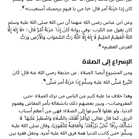
٧
كان إذا حَزَبَهُ أمر قال: «يا حي يا قيوم برحمتك أستغيث»
.
وعن ابن عباس رضي الله عنهما أن نبي الله صلى الله عليه وسلم
كان يقول عند الكرب -وفي رواية كَانَ إِذَا َ حَزَبَهُ أَمْرٌ قَالَ-: «لَا إِلَهَ إِلَّا
اللهُ الْعَظِيمُ الحَلِيمُ لَا إِلَهَ إِلَّا اللَّهُ رَبُّ السَّمَوَاتِ وَالْأَرْضِ وَرَبُّ
٨
العرش العظيم»
.
الإسراع إلى الصلاة
ومن المشروع أيضا: الصلاة . عن حذيفة رضي الله عنه قال: كَانَ
٩
النَّبِيُّ صَلَّى الله عليه وسلَّم إِذَا حَزَبَهُ أمر صَلَّى
.
وهذا خلاف ما عليه كثير من الناس من ترك الصلاة -حتى
المفروضات-، ويبرر بعضهم ذلك بانشغاله بأمر المعاش وهموم
الدنيا، ولو عقلوا لأسرعوا إلى الصلاة؛ فهي من أعظم أسباب
الرزق، كما قال تعالى: (وَأْمُرْ أَهْلَكَ بِالصَّلَاةِ وَاصْطَبِرْ عَلَيْهَا ۖ لَا
نَسْأَلُكَ رِزْقًا ۖ نَّحْنُ نَرْزُقُكَ ۗ وَالْعَاقِبَةُ لِلتَّقْوَىٰ)، وقال صلى الله عليه
وسلَّم: «من كانت الدنيا همه فرق الله عليه أمره، وجعل فقره بين