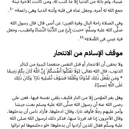
عينيه، ولم يأته من الدنيا إلا ما كتب له، ومن كانت الآخرة نيته
١٠
جمع الله له أمره، وجعل غناه في قلبه وأتته الدنيا وهي راغمة»
.
وفي الصلاة راحة البال وقرة العين؛ عن أنس قال: قال رسول الله
صلَّى الله عليه وسلَّم: «حببَ إِلَيَّ مِن الدُّنْيَا النِّسَاءُ والطيب، وجعل
١١
قرة عيني في الصَّلاةِ»
.
موقف الإسلام من الانتحار
ولا يخفى أن الانتحار أو قتل النفس متعمدا كبيرة من كبائر
الذنوب، قال الله تعالى: (وَلَا تَقْتُلُوا أَنفُسَكُمْ ۚ إِنَّ اللَّهَ كَانَ بِكُمْ رَحِيمًا
* وَمَن يَفْعَلْ ذَٰلِكَ عُدْوَانًا وَظُلْمًا فَسَوْفَ نُصْلِيهِ نَارًا ۚ وَكَانَ ذَٰلِكَ
عَلَى اللَّهِ يَسِيرًا).
وهل يفر المؤمن إلا من النار فكيف يلقي نفسه فيها، فعن علي
رضي الله عنه أن رسول الله صلَّى الله عليه وسلم بعث جيشا
وأمر عليهم رجلًا فأوقد نارا، وقال: ادخلوها، فأراد ناس أن يدخلوها،
وقال الآخرون: إنا قد فررنا منها، فذكر ذلك لرسول الله صلى الله
عليه وسلَّم فقال للذين أرادوا أن يدخلوها: «لو دخلتموها لم تزالوا