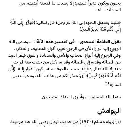
يحبون ويكون عزيزاً عليهم؛ إلا بسبب ما قدمته أيديهم من
السيئات… اهـ.
فعلينا بصدق اللجوء إلى الله عز وجل؛ قال تعالى: (فَفِرُّوا إِلَى اللَّهِ ۖ
إِنِّي لَكُم مِّنْهُ نَذِيرٌ مُّبِينٌ)
يقول العلامة السعدي – في تفسير هذه الآية-:
… وسمى الله
الرجوع إليه فرارا؛ لأن في الرجوع لغيره أنواع المخاوف والمكاره،
وفي الرجوع إليه أنواع المحاب والأمن والسعادة والفوز، فيفر العبد
من قضائه وقدره إلى قضائه وقدره، وكل من خفت منه فررت
منه إلا الله تعالى؛ فإنه بحسب الخوف منه، يكون الفرار إليه، (إِنِّي
لَكُم مِّنْهُ نَذِيرٌ مُّبِينٌ)؛ أي: منذر لكم من عذاب الله، ومخوف بين
٢١
النذارة
.
حفظ الله المسلمين، وأخرى الطغاة المتجبرين.
الهوامش
(١) [رواه مسلم (۱۹۲۰) من حديث ثوبان رضي الله عنه مرفوعا،