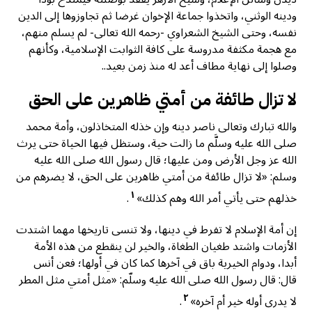
ودينه الوثني، واتخذوا جماعة الإخوان غرضا ثم تجاوزوها إلى الدين
نفسه، وحتى الشيخ الشعراوي -رحمه الله تعالى- لم يسلم منهم،
مع هجمة مكثفة مدروسة على كافة الثوابت الإسلامية، وكأنهم
وصلوا إلى نهاية مطاف أعد له منذ زمن بعيد..
لا تزال طائفة من أمتي ظاهرين على الحق
والله تبارك وتعالى ناصر دينه وإن خذله المتخاذلون، وأمة محمد
صلى الله عليه وسلَّم ما زالت حية، وستظل فيها الحياة حتى يرث
الله عز وجل الأرض ومن عليها؛ قال رسول الله صلى الله عليه
وسلم: «لا تزال طائفة من أمتي ظاهرين على الحق، لا يضرهم من
١
خذلهم حتى يأتي أمر الله وهم كذلك»
.
إن أمة الإسلام لا تفرط في دينها، ولا تنسى تاريخها مهما اشتدت
الأزمات واشتد طغيان الطغاة، والخير لن ينقطع من هذه الأمة
أبدا، ودوام الخيرية باق في آخرها كما كان في أولها؛ فعن أنس
قال: قال رسول الله صلى الله عليه وسلّم: «مثل أمتي مثل المطر
٢
لا يدرى أوله خير أم آخره»
.