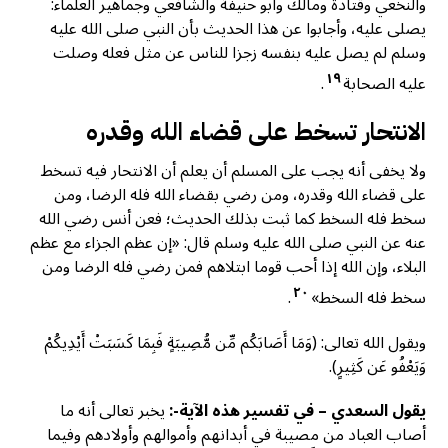
والنخعي وقتادة ومالك وأبو حنيفة والشافعي وجماهير العلماء:
يصلى عليه، وأجابوا عن هذا الحديث بأن النبي صلى الله عليه
وسلم لم يصل عليه بنفسه زجزا للناس عن مثل فعله وصلت
١٩
عليه الصحابة
.
الانتحار تسخط على قضاء الله وقدره
ولا يخفى أنه يجب على المسلم أن يعلم أن الانتحار فيه تسخط
على قضاء الله وقدره، ومن رضي بقضاء الله فله الرضا، ومن
سخط فله السخط كما ثبت بذلك الحديث؛ فعن أنس رضي الله
عنه عن النبي صلى الله عليه وسلم قال: «إن عظم الجزاء مع عظم
البلاء، وإن الله إذا أحب قوما ابتلاهم فمن رضي فله الرضا ومن
٢٠
سخط فله السخط»
.
ويقول الله تعالى: (وَمَا أَصَابَكُم مِّن مُّصِيبَةٍ فَبِمَا كَسَبَتْ أَيْدِيكُمْ
وَيَعْفُو عَن كَثِيرٍ).
يقول السعدي – في تفسير هذه الآية-:
يخبر تعالى أنه ما
أصاب العباد من مصيبة في أبدانهم وأموالهم وأولادهم وفيما