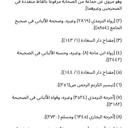
وهو مروي عن جماعة من الصحابة مرفوعا بألفاظ متعددة في
الصحيحين وغيرهما].
(٢) [رواه الترمذي (٢٨٦٩) وغيره، وصححه الألباني في صحيح
الجامع (٥٨٥٤)].
(٣) [مفتاح دار السعادة (١/ ١٤٣)].
(٤) [رواه ابن ماجه (۸) ،وغيره، وحسنه الألباني في الصحيحة
(٢٤٤٢)].
(٥) [مفتاح دار السعادة (١/ ١٤٤)].
(٦) [تيسير الكريم الرحمن ص(٢٥٦)].
(٧) [أخرجه الترمذي (٣٥٢٤) وغيره، وقواه الألباني في الصحيحة
(۳۱۸۲)].
(٨) [أخرجه البخاري (٦٣٤٥) ومسلم (٢٧٣٠)].