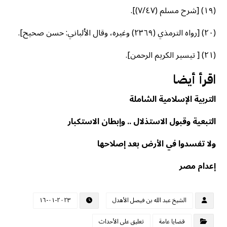
(١٩) [شرح مسلم (٧/٤٧)].
(٢٠) [رواه الترمذي (٢٣٦٩) وغيره، وقال الألباني: حسن صحيح].
(٢١) [ تيسير الكريم الرحمن].
اقرأ أيضا
التربية الإسلامية الشاملة
التبعية وقبول الاستذلال .. وإبطان الاستكبار
ولا تفسدوا في الأرض بعد إصلاحها
إعدام مصر
الشيخ عبد الله بن فيصل الأهدل
٢٠٢٣-٠١-١٦
قضايا عامة
تعليق على الأحداث