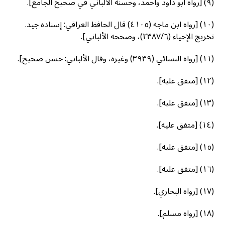
(٩) [رواه أبو داود وأحمد، وحسنه الألباني في صحيح الجامع].
(١٠) [رواه ابن ماجه (٤١٠٥) قال الحافظ العراقي: إسناده جيد.
تخريج الإحياء (۲۳۸٧/٦)، وصححه الألباني].
(١١) [رواه النسائي (٣٩٣٩) وغيره، وقال الألباني: حسن صحيح].
(١٢) [متفق عليه].
(١٣) [متفق عليه].
(١٤) [متفق عليه].
(١٥) [متفق عليه].
(١٦) [متفق عليه].
(١٧) [رواه البخاري].
(١٨) [رواه مسلم].