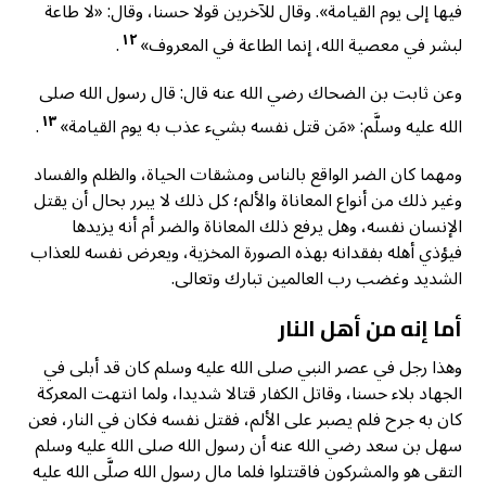
فيها إلى يوم القيامة». وقال للآخرين قولا حسنا، وقال: «لا طاعة
١٢
لبشر في معصية الله، إنما الطاعة في المعروف»
.
وعن ثابت بن الضحاك رضي الله عنه قال: قال رسول الله صلى
١٣
الله عليه وسلَّم: «مَن قتل نفسه بشيء عذب به يوم القيامة»
.
ومهما كان الضر الواقع بالناس ومشقات الحياة، والظلم والفساد
وغير ذلك من أنواع المعاناة والألم؛ كل ذلك لا يبرر بحال أن يقتل
الإنسان نفسه، وهل يرفع ذلك المعاناة والضر أم أنه يزيدها
فيؤذي أهله بفقدانه بهذه الصورة المخزية، ويعرض نفسه للعذاب
الشديد وغضب رب العالمين تبارك وتعالى.
أما إنه من أهل النار
وهذا رجل في عصر النبي صلى الله عليه وسلم كان قد أبلى في
الجهاد بلاء حسنا، وقاتل الكفار قتالا شديدا، ولما انتهت المعركة
كان به جرح فلم يصبر على الألم، فقتل نفسه فكان في النار، فعن
سهل بن سعد رضي الله عنه أن رسول الله صلى الله عليه وسلم
التقى هو والمشركون فاقتتلوا فلما مال رسول الله صلَّى الله عليه