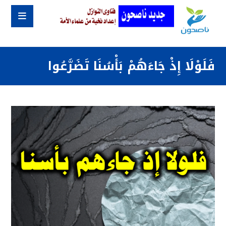
فَلَوْلَا إِذْ جَاءَهُمْ بَأْسُنَا تَضَرَّعُوا