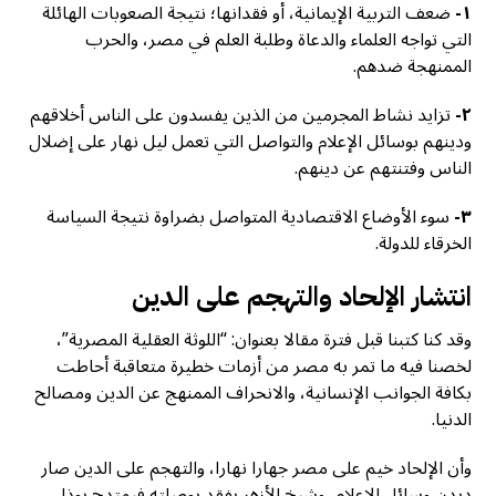
١-
ضعف التربية الإيمانية، أو فقدانها؛ نتيجة الصعوبات الهائلة
التي تواجه العلماء والدعاة وطلبة العلم في مصر، والحرب
الممنهجة ضدهم.
۲-
تزايد نشاط المجرمين من الذين يفسدون على الناس أخلاقهم
ودينهم بوسائل الإعلام والتواصل التي تعمل ليل نهار على إضلال
الناس وفتنتهم عن دينهم.
٣-
سوء الأوضاع الاقتصادية المتواصل بضراوة نتيجة السياسة
الخرقاء للدولة.
انتشار الإلحاد والتهجم على الدين
وقد كنا كتبنا قبل فترة مقالا بعنوان: “اللوثة العقلية المصرية”،
لخصنا فيه ما تمر به مصر من أزمات خطيرة متعاقبة أحاطت
بكافة الجوانب الإنسانية، والانحراف الممنهج عن الدين ومصالح
الدنيا.
وأن الإلحاد خيم على مصر جهارا نهارا، والتهجم على الدين صار
ديدن وسائل الإعلام، وشيخ الأزهر يفقد بوصلته فيمتدح بوذا