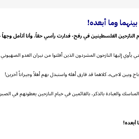
بينهما وما أبعده!
النازحين الفلسطينين في رفح- فدارت رأسي حقاً، وأنا أتأمل وجهاً جد
تي يأوي إليها النازحون المشردون الذين أفلتوا من نيران العدو الصهيوني
ج وبين لاجىء، كلاهما قد فارق أهله واستبدل بهم أهلاً وجيراناً آخرين!
ناسك والعبادة بالذكر، بالقائمين في خيام النازحين يعظونهم في الصبر و
 أبعده!