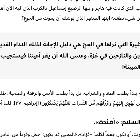
 الذي كانت فيه هاجر وابنها الرضيع إسماعيل بالكرب الذي فيه الآن أهل 
 عن شيء تطعمه ابنها الصغير الذي يوشك أن يموت من الجوع؟!
يرة التي نراها في الحج هي دليل الإجابة لذلك النداء القدي
ين والنازحين في غزة، وعسى الله أن يقر أعيننا فيستجيب!
مبينة!
لم يبدأ بطلب الطعام والشراب، بل بدأ بطلب الأنس والرفقة والصحبة، طلب
مَرَاتِ لَعَلَّهُمْ يَشْكُرُونَ) [إبراهيم: ٣٧]. فلما أجابه الله تعالى أخرج لهم الرزق، ماء زمزم، ثم جاء لهم بالناس!
لسلام: «أفئدة
»
.
»، أو تكون جمعاً لكلمة «فؤاد». فالمعنى قد يكون: اجعل وفوداً من الناس