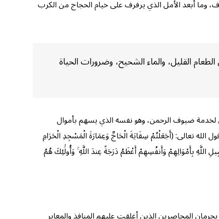
خوف، وما أبعد الأمل الذي يرفرف على خيام الحجاج من الكرب
الطعام القليل، والماء الشحيح، وضرورات الحياة
ن لخدمة ضيوف الرحمن، وهو نفسه الذي يسهم بأموال
َلْتُمْ سِقَايَةَ الْحَاجِّ وَعِمَارَةَ الْمَسْجِدِ الْحَرَامِ
 اللَّهِ بِأَمْوَالِهِمْ وَأَنفُسِهِمْ أَعْظَمُ دَرَجَةً عِندَ اللَّهِ ۚ وَأُولَٰئِكَ هُمُ
بحرمان المحاصرين الذين أغلقت عليهم المنافذ والمعابر