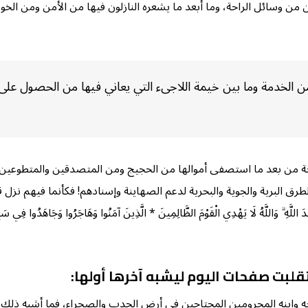
ين من وسائل الراحة، وما أبعد ما يشعره النازلون فيها من الأمن ومن ال
من الخدمة وما بين خيمة اللاجىء التي يعاني فيها من الحصول على 
احة من بعد ما استصفى أموالها من الحجيج ومن المتصدقين والمتطوعي
الجوية والبحرية لدعم الصهاينة وإسنادهم! فكأنما فيهم نزل قول الله تعالى: (أَجَع
َ اللَّهِ ۗ وَاللَّهُ لَا يَهْدِي الْقَوْمَ الظَّالِمِينَ * الَّذِينَ آمَنُوا وَهَاجَرُوا وَجَاهَدُوا فِي سَبِيلِ
تقلبت صفحات اليوم ليشبه آخرها أولها:
وجه وابنه المحرومين المحتاجين في أرض الجدب والصحراء، فما أشبه ذلك 