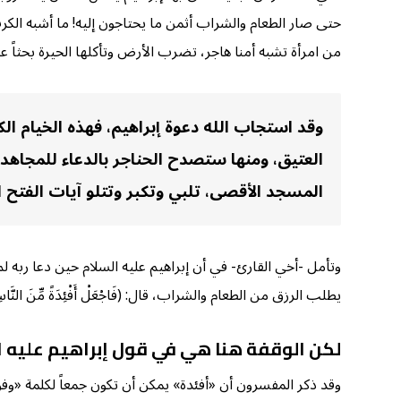
حتى صار الطعام والشراب أثمن ما يحتاجون إليه! ما أشبه الكرب
من امرأة تشبه أمنا هاجر، تضرب الأرض وتأكلها الحيرة بحثاً
وقد استجاب الله دعوة إبراهيم، فهذه الخيام الكث
العتيق، ومنها ستصدح الحناجر بالدعاء للمجاهد
المسجد الأقصى، تلبي وتكبر وتتلو آيات الفتح ال
وتأمل -أخي القارئ- في أن إبراهيم عليه السلام حين دعا ربه 
يطلب الرزق من الطعام والشراب، قال: (فَاجْعَلْ أَفْئِدَةً مِّنَ النَّاسِ تَهْوِي إِلَيْهِمْ وَارْزُقْهُم مِّنَ الثَّ
لكن الوقفة هنا هي في قول إبراهيم عليه ا
وقد ذكر المفسرون أن «أفئدة» يمكن أن تكون جمعاً لكلمة «وفود