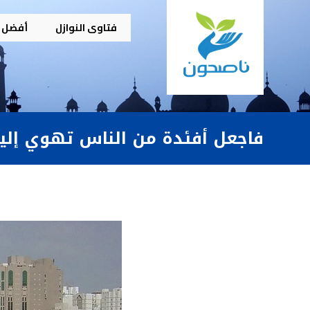
فتاوى النوازل
أفضل م
فاجعل أفئدة من الناس تهوي إل