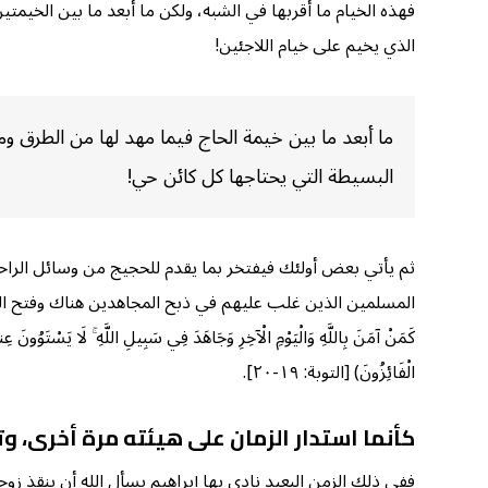
فهذه الخيام ما أقربها في الشبه، ولكن ما أبعد ما بين الخيمت
الذي يخيم على خيام اللاجئين!
ما أبعد ما بين خيمة الحاج فيما مهد لها من الطرق و
البسيطة التي يحتاجها كل كائن حي!
ثم يأتي بعض أولئك فيفتخر بما يقدم للحجيج من وسائل الر
المسلمين الذين غلب عليهم في ذبح المجاهدين هناك وفتح الطرق البرية و
كَمَنْ آمَنَ بِاللَّهِ وَالْيَوْمِ الْآخِرِ وَجَاهَدَ فِي سَبِيلِ اللَّهِ ۚ لَا يَسْتَوُونَ عِند
الْفَائِزُونَ) [التوبة: ١٩-٢٠].
كأنما استدار الزمان على هيئته مرة أخرى، و
ففي ذلك الزمن البعيد نادى بها إبراهيم يسأل الله أن ينقذ ز