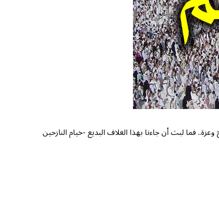
عزة.. فما لبث أن جاءنا بهذا الغلاف البديع -خيام النازحين