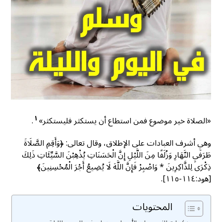
١
«الصلاة خير موضوع فمن استطاع أن يستكثر فليستكثر»
.
وهي أشرف العبادات على الإطلاق، وقال تعالى: ﴿وَأَقِمِ الصَّلَاةَ
طَرَفَيِ النَّهَارِ وَزُلَفًا مِنَ اللَّيْلِ إِنَّ الْحَسَنَاتِ يُذْهِبْنَ السَّيِّئَاتِ ذَلِكَ
ذِكْرَى لِلذَّاكِرِينَ * وَاصْبِرْ فَإِنَّ اللَّهَ لَا يُضِيعُ أَجْرَ الْمُحْسِنِينَ﴾
[هود:١١٤-١١٥].
المحتويات