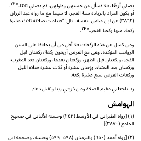
٢٢
يصلي أربعًا، فلا تسأل عن حسنهن وطولهن، ثم يصلي ثلاثا..”
.
أو يكون المراد بالزيادة سنة الفجر، لا سيما مع ما رواه عبد الرزاق
(٣٨٦٢) عن ابن عباس -نفسه- قال: “فتتامت صلاته ثلاث عشرة
٢٣
ركعة، منها ركعتا الفجر..”
.
ومن كسل عن هذه الركعات فلا أقل من أن يحافظ على السنن
الرواتب المؤكدة، وهي مع الفرض أربعون ركعة؛ ركعتان قبل
الفجر، وركعتان قبل الظهر، وركعتان بعدها، وركعتان بعد المغرب،
وركعتان بعد العشاء، وإحدى عشرة أو ثلاث عشرة صلاة الليل،
وركعات الفرض سبع عشرة ركعة.
رب اجعلني مقيم الصلاة ومن ذريتي ربنا وتقبل دعاء..
الهوامش
(١) [رواه الطبراني في الأوسط (٢٤٣) وحسنه الألباني في صحيح
الجامع (٣٨٧٠)].
(٢) [رواه أحمد (٦٥٠) والترمذي (٥٩٨، ٥٩٩) وحسنه، وصححه ابن