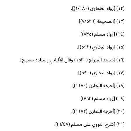
(١٢) [رواه الطحاوي (١/١٨٠)].
(١٣) [الصحيحة (٧/٥٢٦)].
(١٤) [رواه مسلم (٨٣٥)].
(١٥) [رواه البخاري (٥٩٢)].
(١٦) [مسند السراج (١٥٣٠) وقال الألباني: إسناده صحيح].
(١٧) [رواه البخاري (٥٩٠)].
(١٨) [أخرجه البخاري (١١٧٠)].
(١٩) [رواه مسلم (٧٦٣)].
(٢٠) [أخرجه البخاري (١١٧٢)].
(٢١) [شرح النووي على مسلم (٦/٤٧)].