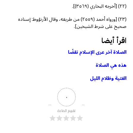
(٢٢) [أخرجه البخاري (٣٥٦٩)].
(٢٣) [ورواه أحمد (٢٥٥٩) من طريقه، وقال الأرنؤوط: إسناده
صحيح على شرط الشيخين].
اقرأ أيضا
الصلاة آخر عرى الإسلام نقضًا
هذه هي الصلاة
الفتية وظلام الليل
٠
تقييم المادة