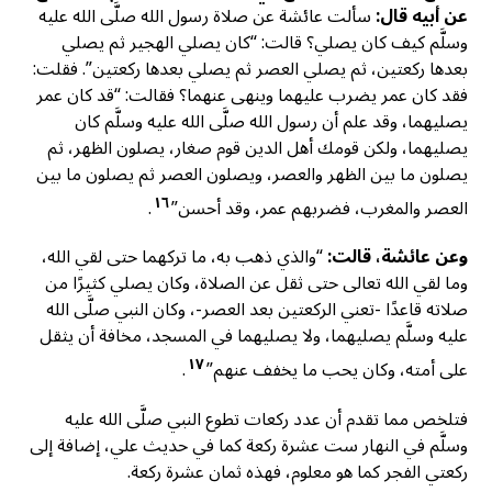
عن أبيه قال:
سألت عائشة عن صلاة رسول الله صلَّى الله عليه
وسلَّم كيف كان يصلي؟ قالت: “كان يصلي الهجير ثم يصلي
بعدها ركعتين، ثم يصلي العصر ثم يصلي بعدها ركعتين”. فقلت:
فقد كان عمر يضرب عليهما وينهى عنهما؟ فقالت: “قد كان عمر
يصليهما، وقد علم أن رسول الله صلَّى الله عليه وسلَّم كان
يصليهما، ولكن قومك أهل الدين قوم صغار، يصلون الظهر، ثم
يصلون ما بين الظهر والعصر، ويصلون العصر ثم يصلون ما بين
١٦
العصر والمغرب، فضربهم عمر، وقد أحسن”
.
وعن عائشة، قالت:
“والذي ذهب به، ما تركهما حتى لقي الله،
وما لقي الله تعالى حتى ثقل عن الصلاة، وكان يصلي كثيرًا من
صلاته قاعدًا -تعني الركعتين بعد العصر-، وكان النبي صلَّى الله
عليه وسلَّم يصليهما، ولا يصليهما في المسجد، مخافة أن يثقل
١٧
على أمته، وكان يحب ما يخفف عنهم”
.
فتلخص مما تقدم أن عدد ركعات تطوع النبي صلَّى الله عليه
وسلَّم في النهار ست عشرة ركعة كما في حديث علي، إضافة إلى
ركعتي الفجر كما هو معلوم، فهذه ثمان عشرة ركعة.