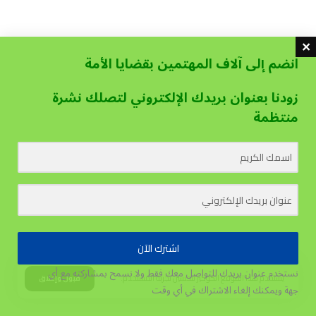
انضم إلى آلاف المهتمين بقضايا الأمة
زودنا بعنوان بريدك الإلكتروني لتصلك نشرة
منتظمة
اشترك الآن
نستخدم عنوان بريدك للتواصل معك فقط ولا نسمح بمشاركته مع أي
يستخدم هذا الموقع الكوكيز لتحسين تجربة المستخدم.
قبول وإغلاق
جهة
ويمكنك إلغاء الاشتراك في أي وقت