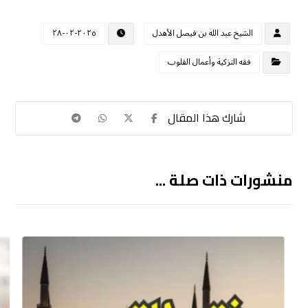
الشيخ عبد الله بن فيصل الأهدل
٢٠٢٥-٠٢-٢٨
فقه التزكية وأعمال القلوب
منشورات ذات صلة ...