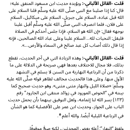
قلت -القائل الألباني-:
ويؤيده حديث ابن مسعود المتفق عليه؛
قال: كنا إذا صلينا مع النبي صلَّى الله عليه وسلَّم قلنا السلام على
الله قبل عباده، السلام على جبريل، السلام على ميكائيل، السلام
على فلان، فلما انصرف النبي صلَّى الله عليه وسلَّم أقبل علينا
بوجهه فقال: «إن الله هو السلام، فإذا جلس أحدكم في الصلاة
فليقل: التحيات لله… السلام علينا وعلى عباد الله الصالحين، فإنه
إذا قال ذلك أصاب كل عبد صالح في السماء والأرض….».
قلت -القائل الألباني-:
وهذه الزيادة التي في آخر الحديث، تقطع
بذلك، فلا مجال للاختلاف بعدها فهي صريحة في الدلالة على ما
ذكرنا من أن الرباعية النهارية من السنن لا يسلم في التشهد
الأول منها. وعلى هذا فالحديث مخالف لظاهر قوله صلَّى الله عليه
وسلَّم: «صلاة الليل والنهار مثنى مثنى». وهو حديث صحيح كما
بينته في “الحوض المورود في زوائد منتقى ابن الجارود” رقم
(١٢٣) يسر الله لنا إتمامه، ولعل التوفيق بينهما بأن يحمل حديث
الباب على الجواز، وحديث ابن عمر على الأفضلية كما هو الشأن
٥
في الرباعية الليلية أيضًا. والله أعلم
.
ولفظ “النهار”: أعله بعض المحدثين، لكنه صحَّ موقوفًا.