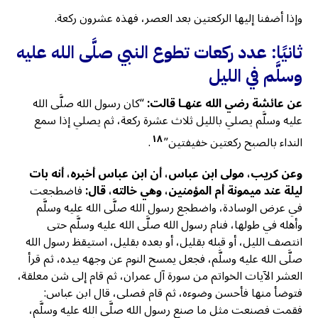
وإذا أضفنا إليها الركعتين بعد العصر، فهذه عشرون ركعة.
ثانيًا: عدد ركعات تطوع النبي صلَّى الله عليه
وسلَّم في الليل
عن عائشة رضي الله عنهـا قالت:
“كان رسول الله صلَّى الله
عليه وسلَّم يصلي بالليل ثلاث عشرة ركعة، ثم يصلي إذا سمع
١٨
النداء بالصبح ركعتين خفيفتين”
.
وعن كريب، مولى ابن عباس، أن ابن عباس أخبره، أنه بات
ليلة عند ميمونة أم المؤمنين، وهي خالته، قال:
فاضطجعت
في عرض الوسادة، واضطجع رسول الله صلَّى الله عليه وسلَّم
وأهله في طولها، فنام رسول الله صلَّى الله عليه وسلَّم حتى
انتصف الليل، أو قبله بقليل، أو بعده بقليل، استيقظ رسول الله
صلَّى الله عليه وسلَّم، فجعل يمسح النوم عن وجهه بيده، ثم قرأ
العشر الآيات الخواتم من سورة آل عمران، ثم قام إلى شن معلقة،
فتوضأ منها فأحسن وضوءه، ثم قام فصلى، قال ابن عباس:
فقمت فصنعت مثل ما صنع رسول الله صلَّى الله عليه وسلَّم،