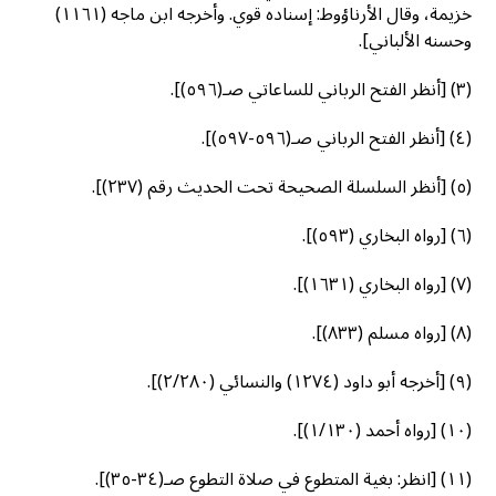
خزيمة، وقال الأرناؤوط: إسناده قوي. وأخرجه ابن ماجه (١١٦١)
وحسنه الألباني].
(٣) [أنظر الفتح الرباني للساعاتي صـ(٥٩٦)].
(٤) [أنظر الفتح الرباني صـ(٥٩٦-٥٩٧)].
(٥) [أنظر السلسلة الصحيحة تحت الحديث رقم (٢٣٧)].
(٦) [رواه البخاري (٥٩٣)].
(٧) [رواه البخاري (١٦٣١)].
(٨) [رواه مسلم (٨٣٣)].
(٩) [أخرجه أبو داود (١٢٧٤) والنسائي (٢/٢٨٠)].
(١٠) [رواه أحمد (١/١٣٠)].
(١١) [انظر: بغية المتطوع في صلاة التطوع صـ(٣٤-٣٥)].