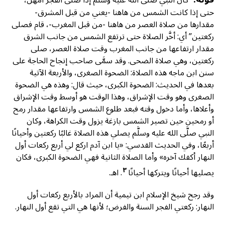
حتى إذا كانت الشمس من هاهنا -يعني من قبل المشرق-
مقدارها من صلاة العصر من هاهنا -من قبل المغرب-، قام فصلى
ركعتين” أي: أخَّر الصلاة حتى ترتفع الشمس من جانب الشرق
مقدار ارتفاعها من جانب المغرب وقت صلاة العصر، صلى
ركعتين، وهي صلاة الضحى. وقد سمَّى صاحب إنجاح الحاجة على
سنن ابن ماجه هذه الصلاة: الضحوة الصغرى، والأربعة الآتية
بعدها في الحديث: الضحوة الكبرى، حيث قال: وهذه هي الضحوة
الصغرى وهو وقت الإشراق، وهذا الوقت هو أوسط وقت الإشراق
وأعلاها، وأما دخول وقته فبعد طلوع الشمس وارتفاعها مقدار رمح
أو رمحين حين تصير الشمس بازغة يزول وقت الكراهة، وكان
النبي صلَّى الله عليه وسلَّم يصلي هذه الصلاة غالبًا ركعتين وأحيانًا
أربعًا، وفي الحديث القدسي: «يا ابن آدم اركع لي أربع ركعات أول
النهار أكفك آخره» وأما الصلاة الثانية فهي الضحوة الكبرى، فكان
٣
يصليها أحيانًا ويتركها أحيانًا
. اهـ.
وقد رجح شيخ الإسلام ابن تيمية أن المراد بالأربع ركعات أول
النهار: ركعتي الفجر السنة والفرض؛ لأنها هي التي تقع أول النهار.