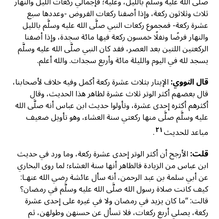
صلَّى الله عليه وسلَّم بالليل، وعليه؛ فإجمالي ركعات الليل والنهار
ثلاث وثلاثون ركعة، وإذا أضفنا ركعات الفروض -وعددها سبع
عشرة ركعة- فمجموع ركعات النبي صلَّى الله عليه وسلَّم بالليل
والنهار فرضًا ونفلًا خمسون ركعة فيها مائة سجدة، وإذا أضفنا
الركعتين اللتين بعد العصر، فقد كان النبي صلَّى الله عليه وسلَّم
يسجد لله في اليوم والليلة مائة وأربع سجدات. والله أعلم.
قال النووي:
الإيتار بثلاث عشرة ركعة أكمل وفيه خلاف لأصحابنا،
قال بعضهم أكثر الوتر ثلاث عشرة لظاهر هذا الحديث، وقال
أكثرهم أكثره إحدى عشرة، وتأولوا حديث ابن عباس أنه صلَّى الله
عليه وسلَّم صلَّى منها ركعتي سنة العشاء، وهو تأويل ضعيف
٢١
مباعد للحديث
.
قلت:
الأرجح أن أكثر الوتر إحدى عشرة ركعة، وما ورد في حديث
ابن عباس من الزيادة فالظاهر أنها سنة العشاء؛ لما روى البخاري
عن أبي سلمة بن عبد الرحمن، أنه سأل عائشة رضي الله عنهـا:
كيف كانت صلاة رسول الله صلَّى الله عليه وسلَّم في رمضان؟
قالت: “ما كان يزيد في رمضان ولا في غيره على إحدى عشرة
ركعة، يصلي أربع ركعات، فلا تسأل عن حسنهن وطولهن، ثم