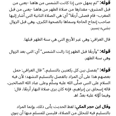
قوله:
“ثم يمهل حتى إذا كانت الشمس من هاهنا -يعني من
قبل المشرق- مقدارها من صلاة الظهر من هاهنا -يعني من قبل
المغرب- قام فصلى أربعًا” أي: هي الصلاة الثانية التي أشار إليها
صاحب إنجاح الحاجة وسماها بالضحوة الكبرى، وهي قبل الزوال
بشيء يسير.
قال العراقي: وهي غير الأربع التي هي سنة الظهر قبلها.
قوله:
“وأربعًا قبل الظهر إذا زالت الشمس” أي: التي بعد الزوال
وهي سنة الظهر.
قوله:
“يفصل بين كل ركعتين بالتسليم..” قال العراقي: حمل
بعضهم هذا على أن المراد بالفصل بالتسليم التشهد؛ لأن فيه
السلام على النبي صلَّى الله عليه وسلَّم وعلى عباد الله الصالحين،
قاله إسحاق بن إبراهيم، فإنه كان يرى صلاة النهار أربعًا، قال:
وفيما أوَّله عليه بعدٌ. اهـ
وقال ابن حجر المكي:
لفظ الحديث يأبى ذلك، وإنما المراد
بالتسليم فيه للتحلل من الصلاة، فليسن للمسلم منها أن ينوي