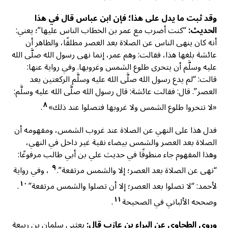
وقد ثبت ما يدل على هذا؛ فإن ابن عباس قال في هذا
الحديث:
“كنت أضرب مع عمر بن الخطاب الناس عليها”؛ يعني:
أنه كان ينهى الناس عن الصلاة بعد العصر مطلقًا، والظاهر أن
عائشة بلغها هذا، فقالت: وهم عمر، إنما نهى رسول الله صلَّى الله
عليه وسلَّم أن يتحرى طلوع الشمس وغروبها. وفي رواية عنها:
قالت: “لم يدع رسول الله صلَّى الله عليه وسلَّم الركعتين بعد
العصر”. قال: فقالت عائشة: قال رسول الله صلَّى الله عليه وسلَّم:
٨
«لا تتحروا طلوع الشمس ولا غروبها فتصلوا عند ذلك»
.
فدل هذا على النهي عن الصلاة عند غروب الشمس، ومفهومه أن
الصلاة بعد العصر والشمس بيضاء نقية غير داخل في النهي،
وهذا المفهوم جاء منطوقًا في حديث علي بن أبي طالب مرفوعًا:
٩
“نهى عن الصلاة بعد العصر؛ إلا والشمس مرتفعة”.
، وفي رواية
١٠
لأحمد: “لا تصلوا بعد العصر؛ إلا أن تصلوا والشمس مرتفعة”
.
١١
وصححه الألباني في الصحيحة
.
وروى الطحاوي عن البراء بن عازب قال:
بعثني سلمان بن ربيعة