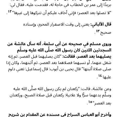
بريدًا إلى عمر بن الخطاب في حاجة له، فقدمت عليه، فقال لي:
١٢
“لا تصلوا بعد العصر؛ فإني أخاف عليكم أن تتركوها إلى غيرها”
.
قال الألباني:
يعني إلى وقت الاصفرار المحرم، وإسناده
١٣
صحيح
.
وروى مسلم في صحيحه عن أبي سلمة، أنه سأل عائشة عن
السجدتين اللتين كان رسول الله صلَّى الله عليه وسلَّم
يصليهما بعد العصر، فقالت:
“كان يصليهما قبل العصر، ثم إنه
شغل عنهما، أو نسيهما فصلاهما بعد العصر، ثم أثبتهما، وكان إذا
صلى صلاة أثبتها” قال يحيى بن أيوب: قال إسماعيل: تعني داوم
١٤
عليها
.
وعن عائشة، قالت: “ركعتان لم يكن رسول الله صلَّى الله عليه
وسلَّم يدعهما سرًّا ولا علانية: ركعتان قبل صلاة الصبح، وركعتان
١٥
بعد العصر”
.
وأخرج أبو العباس السراج في مسنده عن المقدام بن شريح