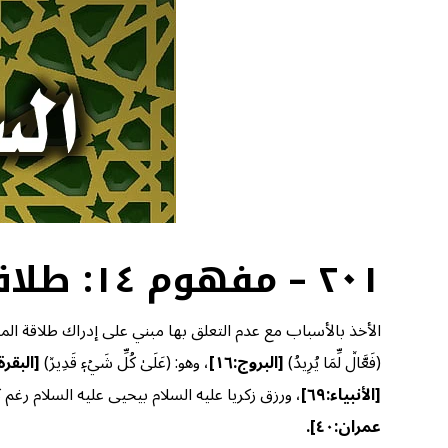
٢٠١ – مفهوم ١٤: طلاقة المشيئة الإلهية وثبات السنن الكونية
الأخذ بالأسباب مع عدم التعلق بها مبني على إدراك طلاقة الم
(فَعَّالٞ لِّمَا يُرِيدُ)
[البروج:١٦]
، وهو: (عَلَىٰ كُلِّ شَيۡءٖ قَدِيرٞ)
[البقرة:٢٠
[الأنبياء:٦٩]
، ورزق زكريا عليه السلام بيحيى عليه السلام رغم كبر سنه وكون امر
عمران:٤٠]
.