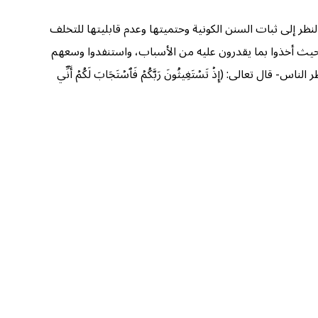
لنظر إلى ثبات السنن الكونية وحتميتها وعدم قابليتها للتخلف
ر؛ حيث أخذوا بما يقدرون عليه من الأسباب، واستنفدوا وسعهم
الى: (إِذۡ تَسۡتَغِيثُونَ رَبَّكُمۡ فَٱسۡتَجَابَ لَكُمۡ أَنِّي