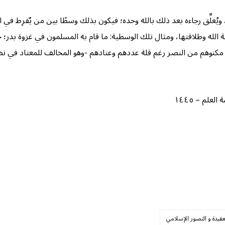
ُعلِّق رجاءه بعد ذلك بالله وحده؛ فيكون بذلك وسطًا بين من يٌفرِط في ا
يئة الله وطلاقتها، ومثال تلك الوسطية: ما قام به المسلمون في غزوة بد
نوهم من النصر رغم قلة عددهم وعتادهم -وهو المخالف للمعتاد في نظر الناس- قال تع
لم – ١٤٤٥
عقيدة و التصور الإسلامي