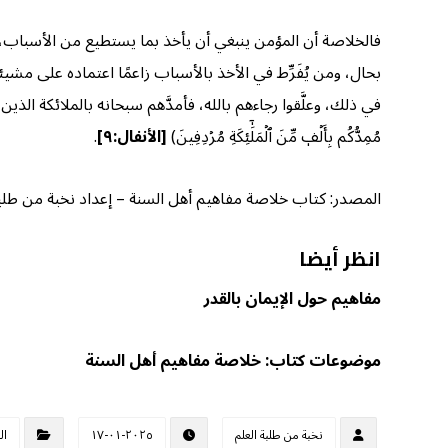
فالخلاصة أن المؤمن ينبغي أن يأخذ بما يستطيع من الأسباب، وي
بحال، ومن يُفَرِّط في الأخذ بالأسباب زاعمًا اعتماده على مش
في ذلك، وعلَّقوا رجاءهم بالله، فأمدَّهم سبحانه بالملائكة الذين مك
مُمِدُّكُم بِأَلۡفٖ مِّنَ ٱلۡمَلَٰٓئِكَةِ مُرۡدِفِينَ)
[الأنفال:٩]
.
المصدر: كتاب خلاصة مفاهيم أهل السنة – إعداد نخبة من طلبة الع
انظر أيضا
مفاهيم حول الإيمان بالقدر
موضوعات كتاب: خلاصة مفاهيم أهل السنة
نخبة من طلبة العلم
٢٠٢٥-٠١-١٧
ال