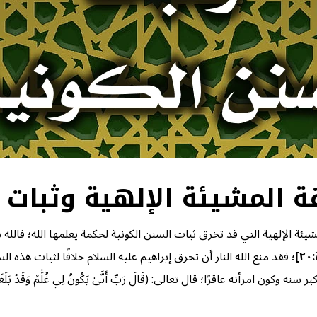
شيئة الإلهية التي قد تخرق ثبات السنن الكونية لحكمة يعلمها الله؛ فال
]
؛ فقد منع الله النار أن تحرق إبراهيم عليه السلام خلافًا لثبات هذه السنة الكونية؛ قا
أته عاقرًا؛ قال تعالى: (قَالَ رَبِّ أَنَّىٰ يَكُونُ لِي غُلَٰمٞ وَقَدۡ بَلَغَنِيَ ٱلۡكِبَرُ و