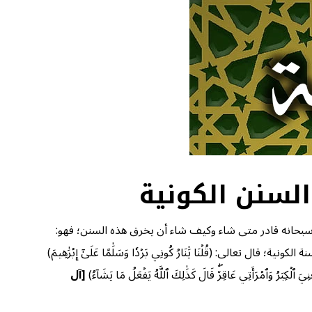
له سبحانه قادر متى شاء وكيف شاء أن يخرق هذه السنن؛ فهو:
ل تعالى: (قُلۡنَا يَٰنَارُ كُونِي بَرۡدٗا وَسَلَٰمًا عَلَىٰٓ إِبۡرَٰهِيمَ)
َٱمۡرَأَتِي عَاقِرٞۖ قَالَ كَذَٰلِكَ ٱللَّهُ يَفۡعَلُ مَا يَشَآءُ)
[آل