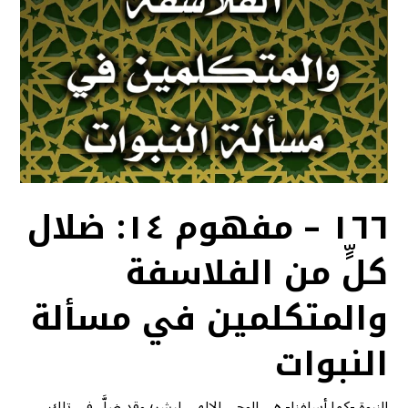
١٦٦ – مفهوم ١٤: ضلال
كلٍّ من الفلاسفة
والمتكلمين في مسألة
النبوات
النبوة -كما أسلفنا- هي الوحي الإلهي لبشر؛ وقد ضلَّ في تلك