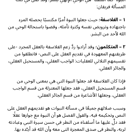
المسألة فريقان:
١
–
الفلاسفة
؛ حيث جعلوا النبوة أمرًا مكتسبًا يحصله المرء
باجتهاده وترويض نفسه وكثرة تأمله، وقضوا باستحالة الوحي من
الله لأحد من البشر.
٢
–
المتكلمون
؛ وقد أرادوا ردَّ زعم الفلاسفة بالعقل المجرد -على
طريقتهم المعهودة في تقديم العقل على النص- فانطلقوا من
تقسيمهم الثلاثي للعقليات: الواجب العقلي، والمستحيل العقلي،
والجائز العقلي.
فإذا كان الفلاسفة قد جعلوا النبوة التي هي بمعنى الوحي من
قسم المستحيل العقلي، فقد جعلها المعتزلة من قسم الواجب
العقلي، وجعلها الأشاعرة من قسم الجائز العقلي.
وسبب ضلالهم جميعًا في مسألة النبوات هو تقديمهم العقل على
النص وتحكيمه فيه، والقول الفصل هو أن النبوة مع جوازها عقلًا
فقد دلَّ عليها ما أسلفناه من النظر في حسن سيرة النبي وعبادته
لربه، والنظر في صدق المعجزة التي معه وأن الله قد أيـَّده بها.