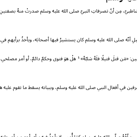
والشاطبيّ، مِن أنّ تصرفاتِ النبيّ صلى الله عليه وسلم صدرتْ منهُ بصفتينِ؛ ب
دليلِ أنّه صلى الله عليه وسلم كان يستشيرُ فيها أصحابَه، ويأخذُ برأيهم في كل
«مَن قتلَ قتيلًا فلَهُ سَلبُهُ»
هلْ هوَ فتوى وحكمٌ دائمٌ، أو أمر مصلحي، ي
١
رفين في أفعال النبي صلى الله عليه وسلم، وببيانه يسقط ما تقوم عليه ه