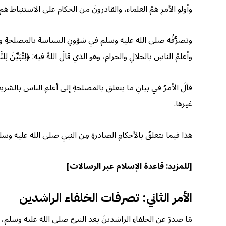
وأولو الأمرِ همُ العلماء، والقادرونَ من الحكام على الاستنباط هم
وتصرُّفُه صلى الله عليه وسلم في شؤونِ السياسة بالمصلحةِ والمش
وأعلمُ الناسِ بالحلالِ والحرامِ، وهو الذي قالَ اللهُ فيه: ﴿لِتُبَيِّنَ لِلنَّاسِ
فآلَ الأمرُ في بيانِ ما يتعلق بالمصلحةِ إلى أعلمِ الناس بالشري
غيرها.
هذا فيما يتعلقُ بالأحكامِ الصادرةِ مِن النبي صلى الله عليه وس
[للمزيد:
قاعدة الإسلام عبر الرسالات
]
الأمر الثاني: تصرفات الخلفاء الراشدين
مَا صدرَ عن الخلفاءِ الراشدينَ بعد النبيّ صلى الله عليه وسلم، مثل