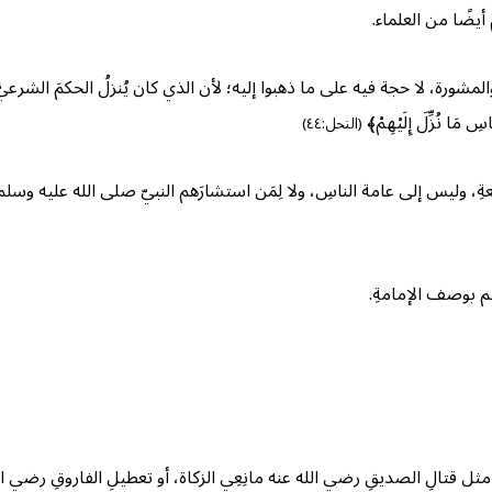
 أيضًا من العلماء.
ورة، لا حجة فيه على ما ذهبوا إليه؛ لأن الذي كان يُنزلُ الحكمَ الشرعيَّ ع
 مَا نُزِّلَ إِلَيْهِمْ﴾
(النحل:٤٤)
عةِ، وليس إلى عامة الناسِ، ولا لِمَن استشارَهم النبيّ صلى الله عليه وسل
لم بوصف الإمامةِ.
 قتالِ الصديقِ رضي الله عنه مانِعِي الزكاة، أو تعطيلِ الفاروقِ رضي الله عنه 