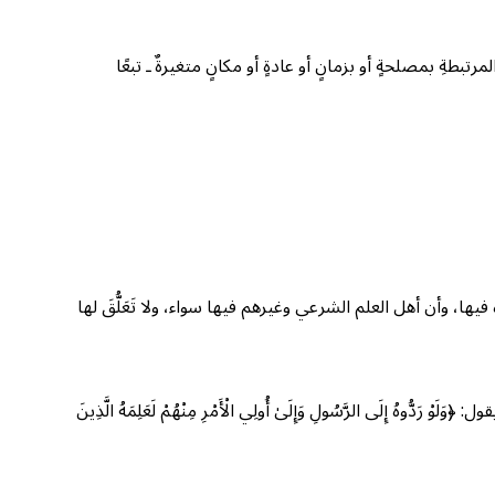
بطةِ بمصلحةٍ أو بزمانٍ أو عادةٍ أو مكانٍ متغيرةٌ ـ تبعًا
راه فيها، وأن أهل العلم الشرعي وغيرهم فيها سواء، ولا تَعَلُّقَ لها
ول: ﴿وَلَوْ رَدُّوهُ إِلَى الرَّسُولِ وَإِلَىٰ أُولِي الْأَمْرِ مِنْهُمْ لَعَلِمَهُ الَّذِينَ