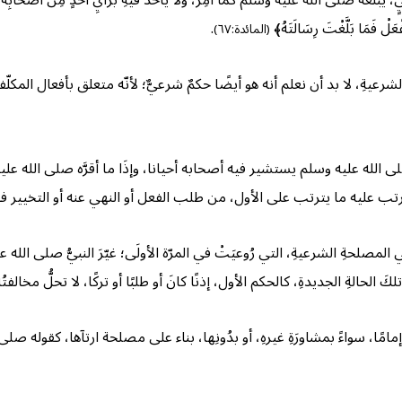
غُهُ صلّى الله عليه وسلم كمَا أُمِر، ولا يأخذُ فيهِ برأيِ أحدٍ مِن أصحابِه ولا 
فْعَلْ فَمَا بَلَّغْتَ رِسَالَتَهُ﴾
.
(المائدة:٦٧)
شرعيةِ، لا بد أن نعلم أنه هو أيضًا حكمٌ شرعيٌّ؛ لأنّه متعلق بأفعال المكلّفي
الله عليه وسلم يستشير فيه أصحابه أحيانا، وإذَا ما أقرَّه صلى الله عليه وسل
ويترتب عليه ما يترتب على الأول، من طلب الفعل أو النهي عنه أو التخيير فيه
المصلحةِ الشرعيةِ، التي رُوعيَتْ في المرّة الأولَى؛ غيّرَ النبيُّ صلى الله علي
 الحالةِ الجديدةِ، كالحكم الأول، إذنًا كانَ أو طلبًا أو تركًا، لا تحلُّ مخالفتُه
ا، سواءً بمشاورَةِ غيرهِ، أو بدُونِها، بناء على مصلحة ارتآها، كقوله صلى الل