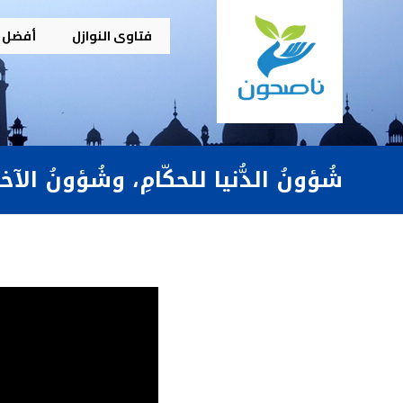
فتاوى النوازل
أفضل م
شُؤونُ الدُّنيا للحكّامِ، وشُؤونُ الآخرةِ للعلماءِ! (٢-٣) 