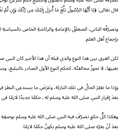
تصرُّفه صلى الله عليه وسلم بالفتوى والتبليغِ حكمٌ شرعيٌّ بوحيٍ، يبلّ
قال تعالى: ﴿يَا أَيُّهَا الرَّسُولُ بَلِّغْ مَا أُنزِلَ إِلَيْكَ مِن رَّبِّكَ وَإِن لَّمْ تَ
وتصرّفُه الثاني، المتعلقُ بالإمامةِ والرئاسَةِ الخاص بالسياسةِ ال
بإجماع أهل العلم.
لكن الفرق بين هذا النوع والذي قبله أن هذا الأخير كان النبي صلى 
بعينِها، لا تجوزُ مخالفتُه، كحكم النوع الأول الصادر بالتبليغ، 
وإذا ما تغيّرَ الحالُ في تلك النازلة، وعَرَضَ ما يستدعِي النظرَ في 
بعدَ إقرارِ النبي صلى الله عليه وسلم له ـ حكمًا جديدًا لازمًا في تلكَ
وهكذا كلُّ حكمٍ تصرّفَ فيه النبي صلى الله عليه وسلم بوصفِهِ إمامً
بعدَ أنْ يقرّه صلى الله عليه وسلم يكونُ حكمًا لازمًا.