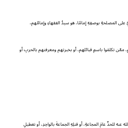
لى المصلحةِ بوصفِهِ إمامًا، هو سيدُ الفقهاءِ وإمامُهم،
م، ممّن تكلمَوا باسمِ قبائلهم، أو بخبرتهم ومعرفتهم بالحربِ أو
للحدِّ عامَ المجاعةِ، أو قتلِهِ الجماعةَ بالواحِدِ، أو تعطيلِ