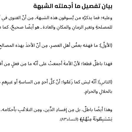
بيان تفصيل ما أجملته الشبهة
وعليه؛ فما يذكرُه من يُسوقون هذه الشبهة، مِن أنّ الفتوى في أمور
للمصلحةِ وتغيرِ الزمانِ والمكانِ والعادة ـ هو أيضًا صحيحٌ، كما ذ
(الأولُ): ما فهمَه بعضُ أهلِ العصرِ، مِن أنّ الأخذَ بهذه المصالحِ ا
فهذا باطلٌ قطعا؛ لأنّ الأمةَ أجمعتْ على أنّه ما مِن فعلٍ مِن أفعالِ ال
(الثاني): أنّه ليسَ كما زَعَمُوا؛ أنّ كلَّ أحدٍ مِن الساسةِ أو غيرِ
بالحلالِ والحرامِ.
وهذا أيضًا باطلٌ، بل مِن إفسادِ الدِّين، ومِن التلاعُبِ بأحكامه، فإنّ اللهَ
يَسْتَنبِطُونَهُ مِنْهُمْ﴾
.
(النساء:٨٣)