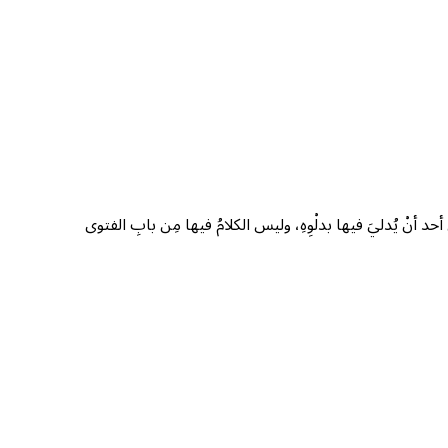
 أنْ يُدليَ فيها بدلْوِهِ، وليس الكلامُ فيها مِن بابِ الفتوى