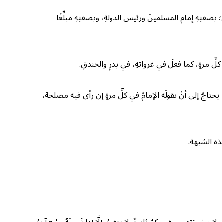
صفتِهِ إمام المسلمينَ ورئيس الدولةِ، وبصفتِهِ مبلِّغًا
ِّ مرةٍ، كما فعلَ في غزواتهِ، في بدرٍ والخندقِ.
حتاجُ إلى أنْ يقولَه الإمامُ في كلِّ مرةٍ إن رأى فيه مصلحة،
ذه الشبهة.