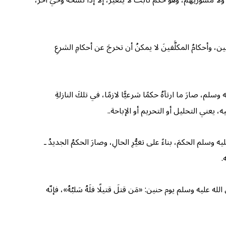
مشورَتِهم، وهو حكمٌ ثابتٌ لا يتغيرُ، إلَّا إذا نَسخَهُ وحْيٌ آخرُ،
ن، وأحكامُ المكلَّفينَ لا يمكنُ أن تخرجَ عن أحكامِ الشرعِ
م، صارَ ما ارتآهُ حكمًا شرعيًّا لازمًا، في تلكَ النازلةِ
، يعني التحليل أو التحريم أو الإباحة..
ه وسلم الحكمَ، بناءً على تغيُّرِ الحالِ، وصارَ الحكمُ الجديدُ ـ
.
ه عليه وسلم يوم حنين: «مَن قتلَ قتيلًا فلَهُ سَلبُهُ»، فإنّه