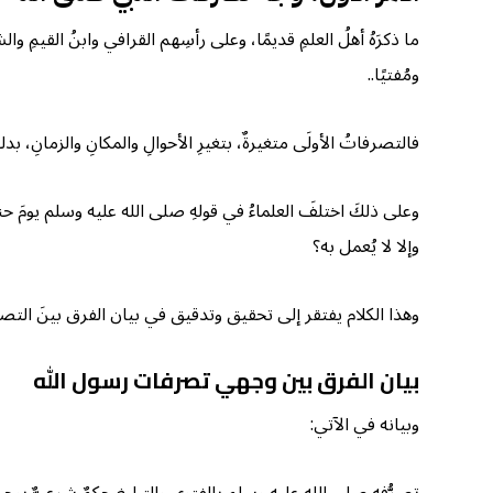
ما ذكرَهُ أهلُ العلمِ قديمًا، وعلى رأسِهم القرافي وابنُ القيمِ 
ومُفتيًا..
فالتصرفاتُ الأولَى متغيرةٌ، بتغيرِ الأحوالِ والمكانِ والزمانِ، ب
وعلى ذلكَ اختلفَ العلماءُ في قولهِ صلى الله عليه وسلم يومَ حنين: 
وإلا لا يُعمل به؟
وهذا الكلام يفتقر إلى تحقيق وتدقيق في بيان الفرق بينَ التص
بيان الفرق بين وجهي تصرفات رسول الله
وبيانه في الآتي: