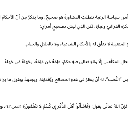
ِ سياسة الرعية تتطلبُ المشاورةَ هو صحيحٌ، وما يذكرُ مِن أنّ الأحكامَ المرت
كرَه القرافيّ وغيرُه، لكن الذِي ليسَ بصحيحٍ أمرانِ:
لمتغيرة لا تعلّقَ له بالأحكام الشرعيةِ، ولا بالحلالِ والحرامِ.
مكلّفين إلّا وللهِ تعالى فيهِ حكمٌ، عَلِمَهُ مَن عَلِمَهُ، وجَهلهُ مَن جَهلهُ.
هم مِن “النُّخبِ”، له أنْ ينظرَ في هذهِ المصالحِ ويُقَدرَها، ويجتهدَ ويقول ما ي
 تعالَى يقول: ﴿فَاسْأَلُواْ أَهْلَ الذِّكْرِ إِن كُنتُمْ لاَ تَعْلَمُونَ﴾
، ويق
(النحل:٤٣)