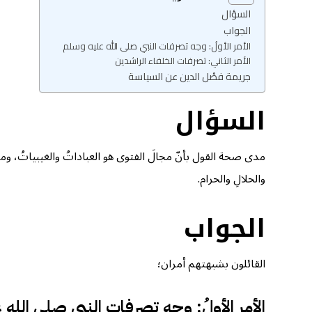
السؤال
الجواب
الأمر الأولُ: وجه تصرفات النبي صلى الله عليه وسلم
الأمر الثاني: تصرفات الخلفاء الراشدين
جريمة فصْل الدين عن السياسة
السؤال
مدى صحة القول بأنّ مجالَ الفتوى هو العباداتُ والغيبياتُ، وما عد
والحلالِ والحرام.
الجواب
القائلون بشبهتهم أمران؛
الأمر الأولُ: وجه تصرفات النبي صلى الله