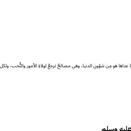
اها هو مِن شؤونِ الدنيا، وهي مصالحُ ترجعُ لولاةِ الأمور والنُّخب، ولكل أحد
 عليه وسلم