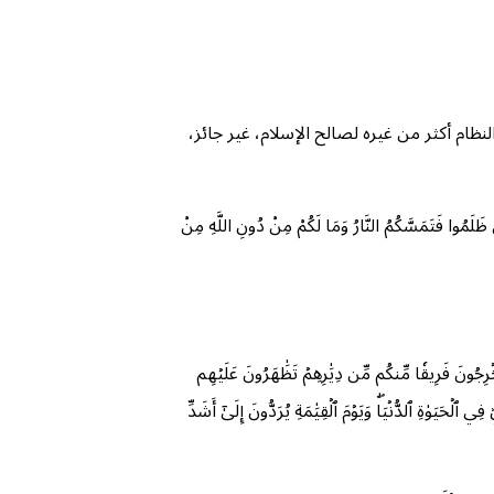
نظام أكثر من غيره لصالح الإسلام، غير جائز،
َّكُمُ النَّارُ وَمَا لَكُمْ مِنْ دُونِ اللَّهِ مِنْ
قۡرَرۡتُمۡ وَأَنتُمۡ تَشۡهَدُونَ (84) ثُمَّ أَنتُمۡ هَٰٓؤُلَآءِ تَقۡتُلُونَ أَنفُسَكُمۡ وَتُخۡرِجُونَ فَرِيقٗا مِّنكُم مِّن دِيَٰرِهِمۡ تَظَٰهَرُونَ عَلَيۡهِم
ٱلۡحَيَوٰةِ ٱلدُّنۡيَاۖ وَيَوۡمَ ٱلۡقِيَٰمَةِ يُرَدُّونَ إِلَىٰٓ أَشَدِّ