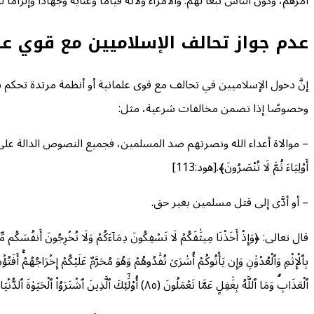
أمرهم، وكون الناس تبعًا لهم. والأمراء ولاته قيامًا وعناية وجهادًا وإلزا
عدم جواز تحالف الإسلاميين مع قوي عل
إنَّ دخول الإسلاميين في تحالف مع قوى علمانية أو أنظمة مرتدة تحكم بغي
وخصوصًا إذا تضمن مخالفات شرعية، مثل:
– موالاة أعداء الله ونصرتهم ضد المسلمين، فجميع النصوص الدالة على تحريم موالاة الكف
أَوْلِيَاءَ ثُمَّ لَا تُنْصَرُونَ﴾.[هود:113]
– أو أدَّى إلى قتل مسلمين بغير حق.
بِٱلۡإِثۡمِ وَٱلۡعُدۡوَٰنِ وَإِن يَأۡتُوكُمۡ أُسَٰرَىٰ تُفَٰدُوهُمۡ وَهُوَ مُحَرَّمٌ عَلَيۡكُمۡ إِخۡرَاجُهُمۡۚ أَفَت
ٱلۡعَذَابِۗ وَمَا ٱللَّهُ بِغَٰفِلٍ عَمَّا تَعۡمَلُونَ (٨٥) أُوْلَٰٓئِكَ ٱلَّذِينَ ٱشۡتَرَوُاْ ٱلۡحَيَوٰةَ ٱلدُّنۡيَا بِٱلۡأٓخِرَةِۖ فَلَا يُخَفَّفُ عَنۡهُمُ ٱلۡعَذَابُ وَلَا هُمۡ يُنصَرُونَ (86)﴾.[البقرة 84: :86]