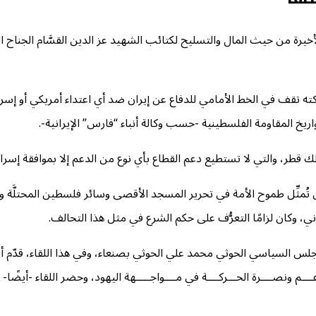
لأخيرة من حيث المال والتسليح لكتائب الشهيد عز الدين القسَّام الجناح 
ه تقف في الخط الأمامي للدفاع عن إيران ضد أي اعتداء أمريكي أو إسرائ
يخ المقاومة الفلسطينية -حسب وكالة أنباء “فارس” الإيرانية-.
 قطر، والتي لا تستطيع دعم القطاع بأي نوع من الدعم إلا بموافقة إسرائ
ثِّل طموح الأمة في تحرير المسجد الأقصى وسائر فلسطين المحتلَّة ورد
اني، وكان لزامًا التعرُّف على حكم الشرع في مثل هذا التحالف.
جلس السياسي الحوثي محمد علي الحوثي بصنعاء، وفي هذا اللقاء، قدّم
ــــم ونصــــرة الحـــركــــة في مــــواجـــــهة اليهود، وحضر اللقاء -أ