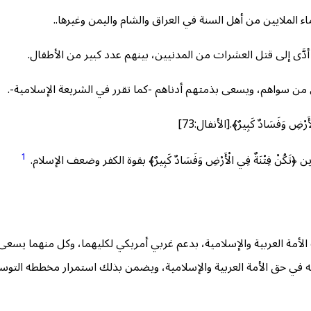
 الملايين من أهل السنة في العراق والشام واليمن وغيرها..
أدَّى إلى قتل العشرات من المدنيين، بينهم عدد كبير من الأطفال.
على من سواهم، ويسعى بذمتهم أدناهم -كما تقرر في الشريعة الإسلامية-.
ْأَرْضِ وَفَسَادٌ كَبِيرٌ﴾.[الأنفال:73]
1
تَكُنْ فِتْنَةٌ فِي الْأَرْضِ وَفَسَادٌ كَبِيرٌ﴾ بقوة الكفر وضعف الإسلام.
أمة العربية والإسلامية، بدعم غربي أمريكي لكليهما، وكل منهما يسعى 
مه في حق الأمة العربية والإسلامية، ويضمن بذلك استمرار مخططه التوس