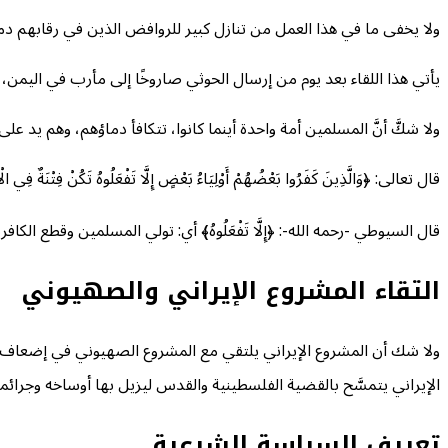
ولا يخفى ما في هذا العمل من تنازل كبير للروافض الذين في رقابهم دماء
يأتي هذا اللقاء بعد يوم من إرسال الحوثي صاروخًا إلى مأرب في اليمن، 
ولا شكَّ أنَّ المسلمين أمة واحدة أينما كانوا، تتكافأ دماؤهم، وهم يد 
قال تعالى: ﴿وَالَّذِينَ كَفَرُوا بَعْضُهُمْ أَوْلِيَاءُ بَعْضٍ إِلَّا تَفْعَلُوهُ تَكُنْ فِتْنَةٌ فِي ال
قال السيوطي -رحمه الله-: ﴿إِلَّا تَفْعَلُوهُ﴾ أي: تولي المسلمين وقطع الكافرين ﴿
التقاء المشروع الإيراني والصهيوني
ولا شك أن المشروع الإيراني يلتقي مع المشروع الصهيوني في إضعاف ال
الإيراني يتمسَّح بالقضية الفلسطينية والقدس ليزيل بها أوساخه وجرائ
تعريف السياسة الشرعية