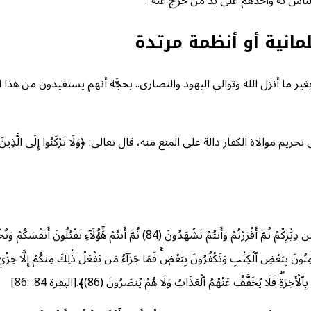
مًا للناس به وأخذهم على يد من خرج عنه”.
مانية أو أنظمة مرتدة
ر ما أنزل الله وتوالي اليهود والنصارى.. بحجَّة أنهم يستفيدون من هذا ال
ار دالة على المنع منه، قال تعالى: ﴿وَلَا تَرْكَنُوا إِلَى الَّذِينَ ظَلَمُوا فَتَمَس
قال تعالى: ﴿وَإِذۡ أَخَذۡنَا مِيثَٰقَكُمۡ لَا تَسۡفِكُونَ دِمَآءَكُمۡ وَلَا تُخۡرِجُونَ أَنفُسَكُم مِّن دِيَٰرِكُمۡ ثُمَّ أَ
ُؤۡمِنُونَ بِبَعۡضِ ٱلۡكِتَٰبِ وَتَكۡفُرُونَ بِبَعۡضٖۚ فَمَا جَزَآءُ مَن يَفۡعَلُ ذَٰلِكَ مِنكُمۡ إِلَّا خِزۡيٞ فِي 