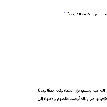
2
عين، دون مخالفة للشريعة”.
 عليه وسلـم؛ فإنَّ العلماء ولاته حفظًا وبيانًا
وذبًّا عنه وردًّا على من ألحد فيه وزاغ عنه، وقد وكلهم الله بذلك؛ فقال تعالى: ﴿فَإِن يَكۡفُرۡ بِهَا هَٰٓؤُلَآءِ فَقَدۡ وَكَّلۡنَا بِهَا قَوۡمٗا لَّيۡسُواْ بِهَا بِكَٰفِرِينَ﴾. ]الأنعام:89[فيالها من وكالة أوجبت طاعتهم والانتهاء إلى