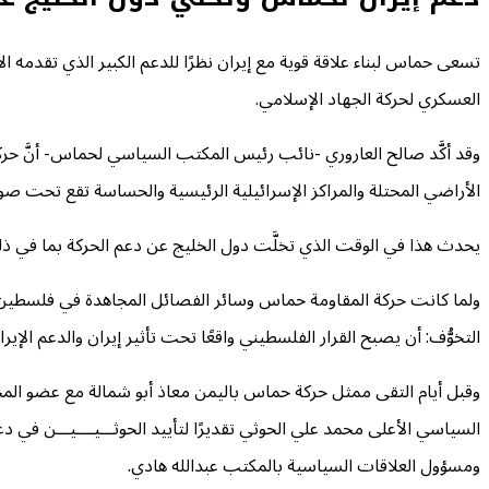
تسعى حماس لبناء علاقة قوية مع إيران نظرًا للدعم الكبير الذي تقدمه ا
العسكري لحركة الجهاد الإسلامي.
وقد أكَّد صالح العاروري -نائب رئيس المكتب السياسي لحماس- أنَّ حركت
الأراضي المحتلة والمراكز الإسرائيلية الرئيسية والحساسة تقع تحت صوار
يحدث هذا في الوقت الذي تخلَّت دول الخليج عن دعم الحركة بما في ذلك
ولما كانت حركة المقاومة حماس وسائر الفصائل المجاهدة في فلسطين تُم
التخوُّف: أن يصبح القرار الفلسطيني واقعًا تحت تأثير إيران والدعم الإير
وقبل أيام التقى ممثل حركة حماس باليمن معاذ أبو شمالة مع عضو الم
السياسي الأعلى محمد علي الحوثي تقديرًا لتأييد الحوثـــيــــيـــن في دع
ومسؤول العلاقات السياسية بالمكتب عبدالله هادي.