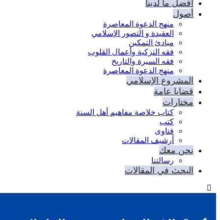
أفضل ما لدينا
أصول
منهج الدعوة المعاصرة
العقيدة و التصور الإسلامي
مبادئ التمكين
فقه التزكية وأعمال القلوب
فقه السيرة والتاريخ
منهج الدعوة المعاصرة
المشروع الإسلامي
قضايا عامة
مختارات
كتاب خلاصة مفاهيم أهل السنة
كتب
فتاوى
أرشيف المقالات
نحن معك
رسالتنا
البحث في المقالات