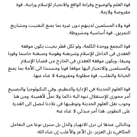
قوة العلم والوضوح وقراءة الواقع والانحياز للإسلام ورايته.. قوة
مفروضة ولازمة.
قوة ولاء المسلمين لدينهم دون غيره بما يمنع التفتيت ومشاريع
التمزيق.. قوة أساسية ومشروطة.
قوة التجمع ووحدة الكلمة، ولو لكل قطر بحيث يكون موقفه
العقدي في الداخل للإسلام وشريعته وهويته وصبغته حاسما وقويا
وميقا، ويكون موقفه العقدي في الخارج من قضايا الإسلام
والمسلمين والانحياز اليها موقفا قويا ومستندا الى الأمة بما يمنع
الخيانة والتقلب.. قوة مطلوبة ومفروضة لا غناء عنها.
قوة العلوم الحديثة في الإدارة والتنظيم، وفي التكنولوجيا والتصنيع
أمر محوري للإستقلال ننوه اليه دائما ولا نملّ لأهميته. ومن هنا
وجوب نقل العلوم الحديثة وتوطينها في بلادنا لنصل الى القدرة
على التطوير.. هذا أمر مبدئي لا غناء عنه.
وبالتالي عندها لن نرى الانهيار والذل بل سنرى نوعا من التعامل
المكافيء بل العزيز، بل الأعز والأغلب إن شاء الله.