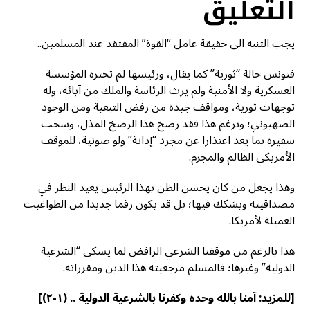
التعليق
يجب التنبه الى حقيقة عامل “القوة” المفتقد عند المسلمين..
فتونس حالة “ثورية” كما يقال، ورئيسها لم تختره المؤسسة
العسكرية ولا الأمنية ولم يرث الرئاسة والملك من آبائه، وله
توجهات ثورية، ومواقف جيدة من رفض التبعية ومن الوجود
الصهيوني؛ وبرغم هذا فقد رضخ هذا الرضخ المذل، وسحب
سفيره بما يعد اعتذارا عن مجرد “إدانة” ولو صوتية، للموقف
الأمريكي الظالم والمجرم.
وهذا يجعل من كان يحسن الظن بهذا الرئيس يعيد النظر في
مصداقيته ويشكك فيها؛ بل قد يكون رقما جديدا من الطواغيت
العميلة لأمريكا.
هذا بالرغم من موقفنا الشرعي الرافض لما يسكى “الشرعية
الدولية” وغيرها؛ فالمسلم مرجعيته هذا الدين ومقرراته.
[للمزيد:
آمنا بالله وحده وكفرنا بالشرعية الدولية .. (١-٢)
]