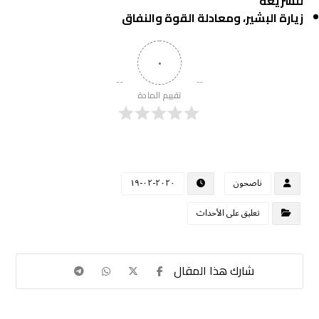
للشريعة
زيارة البشير، ومعادلة القوة والنفاق
٠
تقييم المادة
ناصحون
٢٠٢٠-٠٢-١٩
تعليق على الأحداث