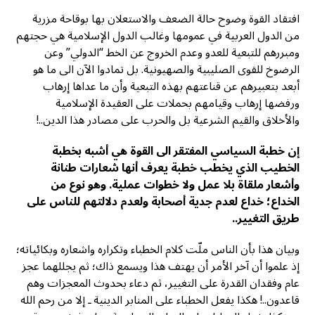
افتقاد القوة وضوح حالة الضعف والاستعلان بها بوقاحة مزرية
من الدول العربية في عمومها وغالب الدول الإسلامية هي حجتهم
ومبررهم للتبعية للعدو وعدم الخروج عن الخط “الدولي” وعن
الرضوخ للقوى الصليبية والصهيونية. بل تمادوا الآن الى ما هو
أبعد بتعبيرهم عن قناعتهم بهذه التبعية وأن ما عداها إرهاب
ورفضها إرهاب وقيامهم بحملات على العقيدة الإسلامية
والأخلاق والقيم الشرعية بل والحرب على مصادر هذا الدين..!
إن خطبة السياسي المفتقر الى القوة هي أشبه بخطبة
الخطيب الذي يخطب خطبة يعرف أنها شعارات طنانة
وأشعار ملقاة بلا عمل ولا خطوات عملية. وهو نوع من
الخداع؛ خداع لعدم جدية أصحابة ولعدم دلالتهم للناس على
طريق التغيير..
وبيان هذا بأن الناس ملّت كلام الخطباء وتكراره واشعاره وبكائياته؛
إذ علموا أن آخر الأمر أن يهتف هذا ويسمع ذاك؛ ثم يجللهما عجز
عام وفقدان القدرة على التغيير، ثم دعاء بحدوث المعجزات وهم
قاعدون..! هكذا يفعل الخطباء على المنابر الدينية ـ إلا من رحم الله