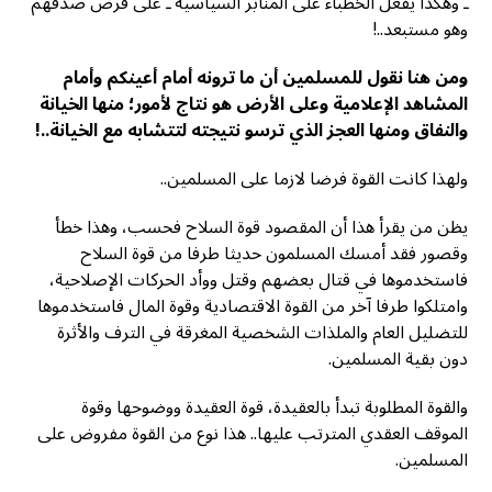
ـ وهكذا يفعل الخطباء على المنابر السياسية ـ على فرض صدقهم
وهو مستبعد..!
ومن هنا نقول للمسلمين أن ما ترونه أمام أعينكم وأمام
المشاهد الإعلامية وعلى الأرض هو نتاج لأمور؛ منها الخيانة
والنفاق ومنها العجز الذي ترسو نتيجته لتتشابه مع الخيانة..!
ولهذا كانت القوة فرضا لازما على المسلمين..
يظن من يقرأ هذا أن المقصود قوة السلاح فحسب، وهذا خطأ
وقصور فقد أمسك المسلمون حديثا طرفا من قوة السلاح
فاستخدموها في قتال بعضهم وقتل ووأد الحركات الإصلاحية،
وامتلكوا طرفا آخر من القوة الاقتصادية وقوة المال فاستخدموها
للتضليل العام والملذات الشخصية المغرقة في الترف والأثرة
دون بقية المسلمين.
والقوة المطلوبة تبدأ بالعقيدة، قوة العقيدة ووضوحها وقوة
الموقف العقدي المترتب عليها.. هذا نوع من القوة مفروض على
المسلمين.