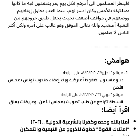
فلينظر المسلمون الى أمرهم فكل يوم يمر يفتقدون فيه ما كانوا
يمتلكونه بالأمس وكان ايسر لهم، بينما العدو يحاول إرهاقهم
ووضعهم في مواقف أضعف بحيث يجعل طريق خروجهم من
التعبية أصعب. والله تعالى الموفق وهو غالب على أمره ولكن أكثر
الناس لا يعلمون.
……………………………..
هوامش:
موقع “الجزيرة”، ٨/٢/٢٠٢٠، على الرابط:
دبلوماسيون: ضغوط أميركية وراء إعفاء مندوب تونس بمجلس
الأمن
موقع “عربي ٢١″، ١٠/٢/٢٠٢٠، على الرابط:
السلطة تتراجع عن طلب تصويت بمجلس الأمن.. وعريقات يعلق
اقرأ أيضا:
آمنا بالله وحده وكفرنا بالشرعية الدولية .. (٢-٢)
“امتلاك القوة” خطوة للخروج من التبعية والتمكين