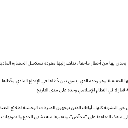
ما يحدق بها من أخطار ماحقة، تدلف إليها مقودة بسلاسل الحضارة المادية ا
تها الحقيقية. وهو وحده الذي ينسق بين خُطاها في الإبداع المادي وخُطاه
ية قط إلا في النظام الإسلامي وحده على مدى التاريخ.
في حق البشرية كلها ـ أولئك الذين يوجهون الضربات الوحشية لطلائع ال
إلى منقذ، المتلفتة على “مخلّص”، وتنفيرها منه بشتى الخدع والتمويهات 