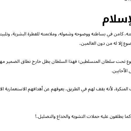
سلام
ته، كامن في بساطته ووضوحه وشموله، وملاءمته للفطرة البشرية، وتلبيته 
ع إلا له من دون العالمين..
قوع تحت سلطان المتسلطين؛ فهذا السلطان يظل خارج نطاق الضمير مهما ا
الأحايين.
لمنكرة، لأنه يقف لهم في الطريق، يعوقهم عن أهدافهم الاستعمارية الاس
ا يطلقون عليه حملات التشويه والخداع والتضليل..!