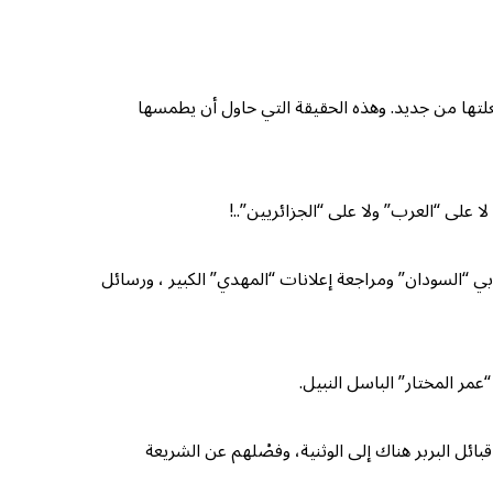
علتها من جديد. وهذه الحقيقة التي حاول أن يطمسها
 على “العرب” ولا على “الجزائريين”..!
ي “السودان” ومراجعة إعلانات “المهدي” الكبير ، ورسائل
مر المختار” الباسل النبيل.
الروح الإسلامي. وكان (الظهير البربري) الذي سنه الفرنسيون سنة (١٩٣١م) وأرادوا به رد قبائل البربر هناك إلى الوثنية، وفصْلهم عن الشريعة