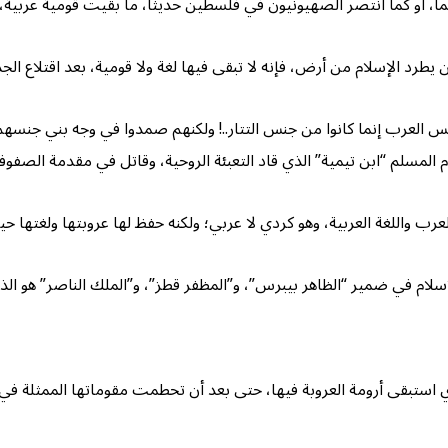
اً، أو كما انتصر الصهيونيون في فلسطين حديثاً، ما بقيت قومية عربية
يطرد الإسلام من أرض، فإنه لا تبقى فيها لغة ولا قومية، بعد اقتلاع الجذ
جنس العرب إنما كانوا من جنس التتار..! ولكنهم صمدوا في وجه بني جنسهم
ام المسلم “ابن تيمية” الذي قاد التعبئة الروحية، وقاتل في مقدمة الصفو
عرب واللغة العربية، وهو كردي لا عربي؛ ولكنه حفظ لها عروبتها ولغتها ح
سلام في ضمير “الظاهر بيبرس”، و”المظفر قطز”، و”الملك الناصر” هو الذي 
 استبقى أرومة العروبة فيها، حتى بعد أن تحطمت مقوماتها الممثلة في الل