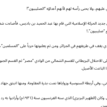
 عليهم، ولا يحنى رأسه لهم لأنهم أعداؤه “الصليبيون”!
ن جديد الحركة الإسلامية التي قام بها عبد الحميد بن باديس، فأضاءت ش
 “صليبيون”..!
ذي يقف في طريقهم في الجزائر. ومن ثم يعلنونها حرباً على “المسلمين”، لا
لى الاحتلال البريطاني للقسم الشمالي من الوادي “مصر” ثم القسم الجنوب
ا الباعث الأصيل.
ي، وفي أربطة السنوسية وزواياها نمت بذرة المقاومة. ومنها انبثق جهاد “ع
وأول انتفاضة في “مراكش”، كانت منبثقة من 
ين.