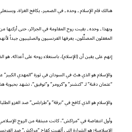
هنالك قام الإسلام ـ وحده ـ في الضمير، يكافح الغزاة، ويستعلي
وبهذا ـ وحده ـ بقيت روح المقاومة في الجزائر، حتى أزكتها م
المغفلون المضلِّلون، يعرفها الفرنسيون والصليبيون جيداً لأنهم
إنهم على يقين أن (الإسلام)، باستعلاء روحه على أعدائه، هو ال
والإسلام هو الذي هبّ في السودان في ثورة “المهدي الكبير” ع
“عثمان دقنة” لـ “كتشنر” و”كرومر” و”توفيق”، تشهد بحيوية هذ
والإسلام هو الذي كافح في “برقة” و”طرابلس” ضد الغزو الطليان
الإسلامية؛ هو الشرارة التي ألهبت كفاح “مراكش” ضد الفرنسي