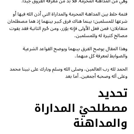
وهي من المداهنة المحرمة. فلا بد من معرفة الفروق جيدا.
فثمة خلط بين المداهنة المحرمة والمداراة التي أذن الله فيها أو
شرعها للمسلمين؛ بينما هناك فرق كبير بينهما إذ هما مصطلحان
متقابلان؛ فمن فعل الأولى فإنه يؤزر، ومن حُرم الثانية فقد يفوت
مصالح كثيرة له وللمسلمين..
وهذا المقال يوضح الفرق بينهما ويوضح القواعد الشرعية
والضوابط لمعرفة كل منهما..
الحمد لله رب العالمين، وصلى الله وسلم وبارك على نبينا محمد
وعلى آله وصحبه أجمعين.. أما بعد
تحديد
مصطلحيْ
المداراة
والمداهنة