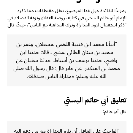
ومزيدًا للفائدة حول هذا الموضوع، ننقل مقتطفات مما ذكره
الإمام أبو حاتم البستي في كتابه، روضة العقلاءِ ونزهة الفضلاء في
“ذكر استعمال لزوم المداراة وترك المداهنة مع الناس”، حيثُ قال:
“أنبأنا محمد ابن قتيبة اللخمي بعسقلان، وعمر بن
سعيد بن سنان الطائي بمنبج ـ قالا: حدثنا ابن
واضحٍ، حدثنا يوسف بن أسباط، حدثنا سفيان عن
محمد بن المنكدر، عن جابر قال: قال رسول الله صلى
الله عليه وسلم: «مداراة الناس صدقة».
تعليق أبي حاتم البستي
قال أبو حاتم:
“الواجبُ على العاقلِ أن يلزم المداراة مع من دفع إليه