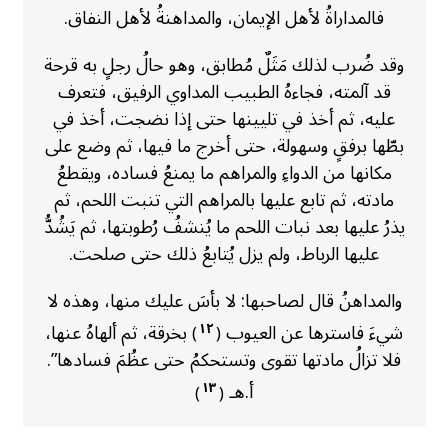
فالمداراةُ لأهل الإيمان، والمداهنةُ لأهل النفاق.
وقد ضُرب لذلك مَثَلٌ مُطابق، وهو حالُ رجلٍ به قرحة
قد آلمته، فجاءهُ الطبيب المداوي الرفيق، فتعرف
عليه، ثم أخذ في تليينها حتى إذا نضجت، أخذ في
بطّها برفقٍ وسهولة، حتى أخرج ما فيها، ثم وضع على
مكانها من الدواءِ والمراهم ما يمنعُ فساده، ويقطعُ
مادته، ثم تابع عليها بالمراهم التي تنبت اللحم، ثم
يذرُ عليها بعد نبات اللحم ما يُنشفُ رُطوبتها، ثم يَشُدُّ
عليها الرباط، ولم يزل يُتابعُ ذلك حتى صلحت.
والمداهنُ قال لصاحبها: لا بأسَ عليك منها، وهذه لا
شيءَ فاسترها عن العيوب
بخرقة، ثم ألهاهُ عنها،
١٢
)
(
فلا تزالُ مادتها تقوى وتستحكمُ حتى عظُمَ فسادها”.
أ.هـ
١٣
)
(