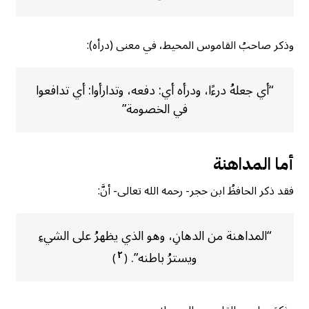
وذكر صاحبُ القاموس المحيط، في معنى (درأه):
“أي جعلهُ درءًا، ودرأه أي: دفعه، وتدارأوا: أي تدافعوا
في الخصومة”
أما المداهنة
فقد ذكر الحافظُ ابن حجر- رحمه الله تعالى- أنَّ:
“المداهنة من الدهانِ، وهو الذي يظهرُ على الشيءِ
ويسترُ باطنه”.
٢
)
(