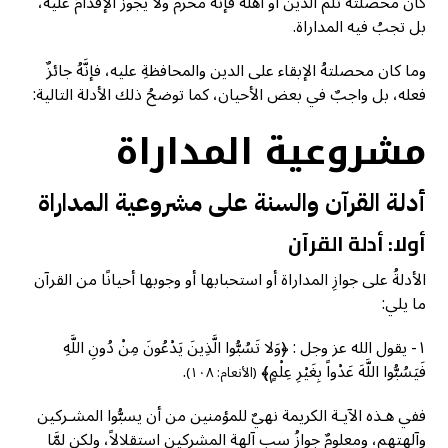
كان محصلتهُ ثلم الدين أو أهله فإنَّه محرمٌ ولا يجوزُ الإقدامُ عليه،
بل تجبُ فيه المداراة.
وما كان محصلتهُ الإبقاء على الدين والمحافظةِ عليه، فإنَّهُ جائزٌ
فعله، بل واجبٌ في بعض الأحيان، كما توضحُ ذلك الأدلة التالية:
مشروعية المداراة
أدلة القرآن والسنة على مشروعية المداراة
أولا: أدلة القرآن
الأدلةُ على جوازِ المداراة أو استحبابها أو وجوبها أحيانًا من القرآن
ما يلي:
١- يقول الله عز وجل : ﴿وَلا تَسُبُّوا الَّذِينَ يَدْعُونَ مِنْ دُونِ اللَّهِ
فَيَسُبُّوا اللَّهَ عَدْواً بِغَيْرِ عِلْمٍ﴾
.
(الأنعام: ١٠٨)
ففي هـذه الآيـة الكريمة نهيٌ للمؤمنين من أن يسبُّوا المشـركين
وآلهتهم، ومعلومٌ جوازُ سبِ آلهة المشركين استقلالاً، ولكن لمَّا