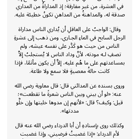
في العشرة، من غير مفارقة؛ إذ المداراةُ من المداري
صدقة له، والمداهنةُ من المداهنِ تكونُ خطيئة عليه.
وقال: الواجبُ على العاقلِ أن يُداري الناس مداراة
الرجل السابح في الماءِ الجـاري، ومن ذهب إلى عشرةِ
الناس من حيث هو كَدَّر على نفسه عيشه، ولم
تصفِ لـه مودته، لأنَّ وداد الناس لا يُستجلبُ إلاَّ
بمساعدتهم على ما هُم عليه، إلاَّ أن يكون مأثمًا، فإذا
كانت حالةُ معصيةٍ فلا سمع ولا طاعة.
وروى بسنده عن المدائني قال: قال معاوية رضي الله
عنه: «لو أن بيني وبين الناس شعرةً ما تقطعت»؛
قيل: وكيف؟ قال: «لأنهم إن مدوها خليتها وإن خلَّو
مددتها».
وكذلك روى بإسنادهِ أن أبا الدرداء رضي الله عنه قال
لأم الدرداء: «إذا غضبتُ فرضيني، وإذا غضبت