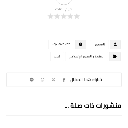
تقييم المادة
ناصحون
٢٠٢٢-٠٧-٠٩
العقيدة و التصور الإسلامي
كتب
منشورات ذات صلة ...