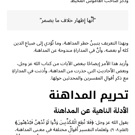
وذكرَ صاحب القاموس المحيط:
“أنَّها إظهار خلاف ما يضمر”
وبهذا التعريف يتبينُ خطر المداهنة، وما تُؤدي إلى ضياعِ الدين
كله أو بعضه، وأنَّ في المداراةِ مندوحة عن المداهنة.
وأزيد هذا الأمر إيضاحًا ببعض الآيات من كتاب الله عز وجل،
وبعض الأحاديثِ التي حذرت من المداهنة، وأذنت في المداراةِ
مع ذكرِ أقوالِ المفسرين والمحدثين حولها.
تحريم المداهنة
الأدلة الناهية عن المداهنة
يقول الله عز وجل: ﴿فَلا تُطِعِ الْمُكَذِّبِينَ وَدُّوا لَوْ تُدْهِنُ فَيُدْهِنُونَ﴾
. ولعلماء التفسير أقوالٌ مختلفة في معـنى المداهنة،
(القلم:٨- ٩)