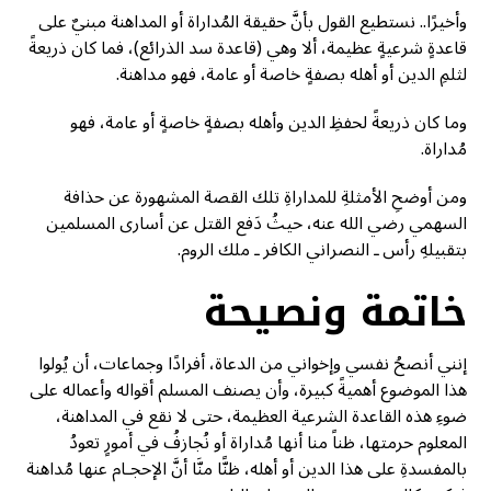
وأخيرًا.. نستطيع القول بأنَّ حقيقة المُداراة أو المداهنة مبنيٌ على
قاعدةٍ شرعيةٍ عظيمة، ألا وهي (قاعدة سد الذرائع)، فما كان ذريعةً
لثلمِ الدين أو أهله بصفةٍ خاصة أو عامة، فهو مداهنة.
وما كان ذريعةً لحفظِ الدين وأهله بصفةٍ خاصةٍ أو عامة، فهو
مُداراة.
ومن أوضحِ الأمثلةِ للمداراةِ تلك القصة المشهورة عن حذافة
السهمي رضي الله عنه، حيثُ دَفع القتل عن أسارى المسلمين
بتقبيلهِ رأس ـ النصراني الكافر ـ ملك الروم.
خاتمة ونصيحة
إنني أنصحُ نفسي وإخواني من الدعاة، أفرادًا وجماعات، أن يُولوا
هذا الموضوع أهميةً كبيرة، وأن يصنف المسلم أقواله وأعماله على
ضوءِ هذه القاعدة الشرعية العظيمة، حتى لا نقع في المداهنة،
المعلوم حرمتها، ظناً منا أنها مُداراة أو نُجازفُ في أمورٍ تعودُ
بالمفسدةِ على هذا الدين أو أهله، ظنًّا منَّا أنَّ الإحجـام عنها مُداهنة