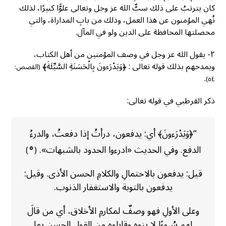
كان يترتبُ على ذلك سبٌّ الله عز وجل وتعالى علوًّا كبيرًا، لذلك
نُهي المؤمنون عن هذا العمل، وذلك من بابِ المداراة، والتي
محصلتها المحافظة على الدين ولو في المآل.
٢- يقول الله عز وجل في وصف المؤمنين من أهل الكتاب،
ويمدحهم بذلك قوله تعالى : ﴿وَيَدْرَءونَ بِالْحَسَنَةِ السَّيِّئَةَ﴾
(القصص:
.
٥٤)
ذكر القرطبي في قوله تعالى:
“﴿وَيَدْرَءونَ﴾ أي: يدفعون، درأتُ إذا دفعتُ، والدرءُ
الدفع. وفي الحديث «ادرءوا الحدود بالشبهات».
٥
)
(
قيل: يدفعون بالاحتمالِ والكلامِ الحسن الأذى. وقيل:
يدفعون بالتوبة والاستغفار الذنوب.
وعلى الأولِ فهو وصفٌ لمكارمِ الأخلاق، أي من قالَ
لهم سُـوءًا لا ينوه وقابلوه من القول الحسن بما