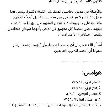
فنكون كالمستجيرِ من الرمضاءِ بالنار.
والأمثلةُ في هذين الجانبين المتقابلين كثيرة وكثيرة، وليس هذا
محلُ ذكرها، ولا هو قصدي من هذه المقالة، بل أردتُ الذكرى
والتنبيه على ضرورةِ تحديد هذين المفهومين، وإزالةِ ما اشتبك
بينهما، حتى يتضحَ كل مفهومٍ عن الآخر، وأنهما شيئانِ متقابلان،
ولفظان متغايران لا مترادفان.
أسألُ الله عـز وجل أن يبصـرنا بديننا، وأن يُلهمنا رُشدنا؛ وآخر
دعوانا أن الحمد لله رب العالمين.
………………………………………….
هوامش:
فتح الباري: ١٠ / ٥٤٥.
فتح الباري: ١٠ / ٥٤٥.
تفسير القرطبي ١٨ / ٢٣٠.
في ظلال القرآن: ٦ / ٣٦٥٨.
ذكره الترمذي بلفظ: (ادرءوا الحدود عن المسلمين ما استطعتم) (١٤٢٤).