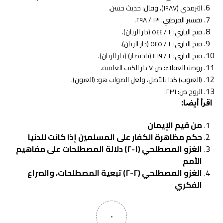
الترمذي (١٩٨٧)، وقال: حديث حسن.
تفسير القرطبي: ١٣ / ٢٩٨.
فتح الباري: ١٠ / ٥٤٤ (دار الريان).
فتح الباري: ١٠ / ٥٤٥ (دار الريان).
فتح الباري: ١٠ / ٤٦٩ (باختصار) (دار الريان).
روضة العقلاء: ص٧٠ دار الكتب العلمية.
(العيوب) كذا بالأصل، ولعل الصواب هو: (العيون).
الروح ص: ٢٣١.
اقرأ أيضا:
من قيم الإيمان
حكم مظاهرة الكفار على المسلمين إذا كانت للدنيا
الغزو المصطلحي (١-٢) دلالة المصطلحات على مفاهيم
الأمم
الغزو المصطلحي (٢-٢) تبعية المصطلحات، والصراع
الفكري
٠