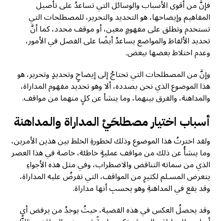
فإنَّ من أقوى الأسباب والوسائل التي تساعدُ على تأصيل
المفاهيم وإيضاحها، هو التحديد والتحرير، للمصطلحات التي
تستخدم وتطلق على مفهومٍ معين، أو موقف محدد، كما أنَّ
تحديد الألفاظ والمواضع يساعدُ أيضًا على الفصل في الأمور،
وعدم اختلاط بعضها ببعض.
وإنَّ من المصطلحات التي تحتاجُ إلى إيضاحٍ وتحديدٍ وتحرير، هو
هذا الموضوع الذي نحن بصدده، ألا وهو تحديد مفهوم المداراة،
والمداهنة، والفرق بينهما، وما ينشأ عن كلٍ منهما من مواقف.
أسباب اختيار مصطلحَيْ المداراة والمداهنة
ولقد اخترتُ هذا الموضوع وذلك لخطورةِ الخلط بين هذين الأمرين،
وما ينشأُ عن ذلك من مواقف عمليةٍ خاطئة، خاصة في هذا العصر
الذي من سماته التناقض والاضطراب، وفي مثل هذه الأجواءِ
يتعرض المسـلم لكثيرٍ من المواقف، التي تفرضُ عليه المداراة،
وقد يقع في المداهنةِ وهو يحسبِ أنها مداراة.
وقد يحصلُ العكس في هذه القضية، حيثُ يوجدُ من يرفض أي