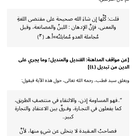
قلت: كُلَّها إن شاءَ الله صحيحة على مقتضى اللغةِ
والمعنى، فإنَّ الإدهان : اللينُ والمصانعة، وقيل
مُجاملة العدو مُمايلتُه»أ.هـ
٣
)
(
[عن مواقف المداهنة:
القنديل والمنديل؛ وما يجري على
الدين من تبديل (٤)
]
ويعلق سيد قطب، رحمه الله تعالى، حول هذه الآية فيقول:
“..فهو المساومة إذن، والالتقاء في منتصفِ الطريق،
كما يفعلون في التجـارة، وفـرقٌ بين الاعتقادِ والتجارة
كبير..
فصاحبُ العـقيدة لا يتخلى عن شيءٍ منها، لأنَّ