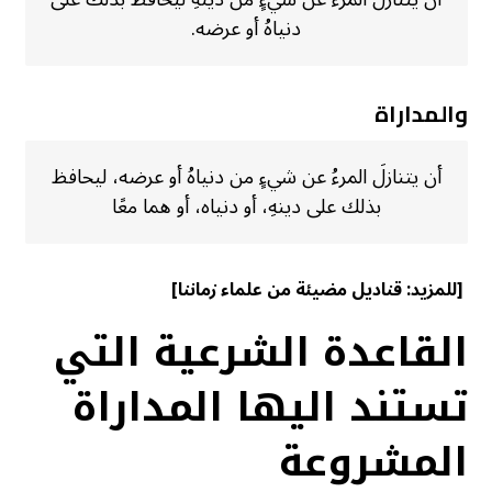
دنياهُ أو عرضه.
والمداراة
أن يتنازلَ المرءُ عن شيءٍ من دنياهُ أو عرضه، ليحافظ
بذلك على دينهِ، أو دنياه، أو هما معًا
[للمزيد:
قناديل مضيئة من علماء زماننا
]
القاعدة الشرعية التي
تستند اليها المداراة
المشروعة