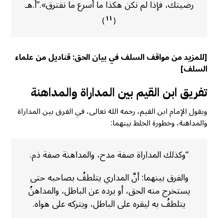
رضيتك، فإذا لم نكن هكذا ما أسرع ما نفترق».”أ.هـ
١١
)
(
[للمزيد من مواقف السلف في بيان الحق:
قناديل من علماء
السلف
]
تفريق ابن القيم بين المداراة والمداهنة
ويقول الإمام ابن القيم، رحمه الله تعالى، في الفرق بين المداراة
والمداهنة، وخطورة الخلط بينهما:
“وكذلك المداراة صفة مدح، والمداهنة صفة ذم.
والفرق بينهما: أنَّ المداري يتلطفُ بصاحبه حتى
يستخرج منه الحق، أو يرده عن الباطل، والمداهنُ
يتلطفُ به ليقره على الباطل، ويتركه على هواه.