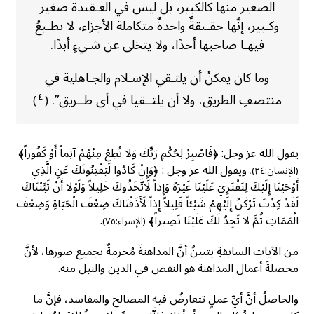
الصغير منها كالكبير، بل ليس في العـقيدة صغير
وكـبير، إنَّها حقـيقةٌ واحدةٌ متكاملة الأجزاء، لا يطـيعُ
فيهـا صاحبها أحدًا، ولا يتخلى عن شـيءٍ أبدًا.
وما كان يمكنُ أن يلتـقي الإسـلام والجـاهلية في
منتصفِ الطريق، ولا أن يلتــقيا في أي طــريق”.
٤
)
(
يقول الله عز وجل: ﴿فَاصْبِرْ لِحُكْمِ رَبِّكَ وَلا تُطِعْ مِنْهُمْ آثِماً أَوْ كَفُوراً﴾
ويقول الله عز وجل : ﴿وَإِنْ كَادُوا لَيَفْتِنُونَكَ عَنِ الَّذِي
(الإنسان:٢٤)،
أَوْحَيْنَا إِلَيْكَ لِتَفْتَرِيَ عَلَيْنَا غَيْرَهُ وَإِذاً لَاتَّخَذُوكَ خَلِيلاً وَلَوْلا أَنْ ثَبَّتْنَاكَ
لَقَدْ كِدْتَ تَرْكَنُ إِلَيْهِمْ شَيْئاً قَلِيلاً إِذاً لَأَذَقْنَاكَ ضِعْفَ الْحَيَاةِ وَضِعْفَ
الْمَمَاتِ ثُمَّ لا تَجِدُ لَكَ عَلَيْنَا نَصِيراً﴾
.
(الإسراء:٧٥)
من الآيات السابقةِ يتبينُ أنَّ المداهنةَ مُحرمةٌ بجميع صورها، لأنَّ
محصلةَ أعمال المداهنة هو النقص في الدين والنيل منه.
والحاصلُ أنَّ أيِّ عملٍ تتعارضُ فيه المصالح والمفاسد، فإنَّ ما