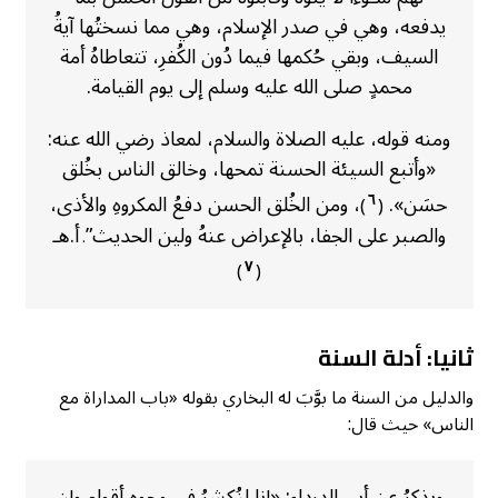
يدفعه، وهي في صدر الإسلام، وهي مما نسختُها آيةُ
السيف، وبقي حُكمها فيما دُون الكُفرِ، تتعاطاهُ أمة
محمدٍ صلى الله عليه وسلم إلى يوم القيامة.
ومنه قوله، عليه الصلاة والسلام، لمعاذ رضي الله عنه:
«وأتبع السيئة الحسنة تمحها، وخالق الناس بخُلق
حسَن».
، ومن الخُلق الحسن دفعُ المكروهِ والأذى،
٦
)
(
والصبر على الجفا، بالإعراض عنهُ ولين الحديث”
أ.هـ
.
٧
)
(
ثانيا: أدلة السنة
والدليل من السنة ما بوَّبَ له البخاري بقوله «باب المداراة مع
الناس» حيث قال:
ويذكرُ عن أبي الدرداء: «إنا لنُكشرُ في وجوهِ أقوامٍ وإن