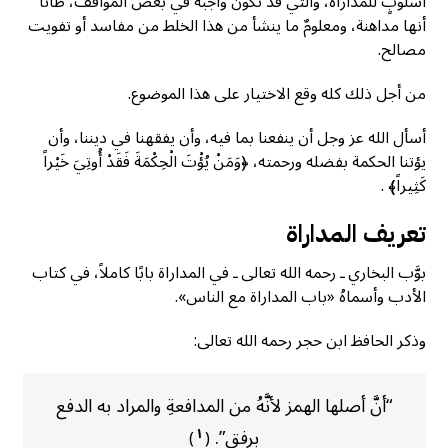
أسلوبٍ للمداراة، والتي قد تكون واجبةً في بعض المواقف، ظانًّا
أنها مداهنة، ومعلومٌ ما ينشأ من هذا الخلط من مفاسد أو تفويت
مصالح.
من أجل ذلك كله وقع الاختيار على هذا الموضوع.
أسأل الله عز وجل أن ينفعنا بما فيه، وأن يفقهنا في ديننا، وأن
يؤتنا الحكمة بفضله ورحمته، ﴿وَمَنْ يُؤْتَ الْحِكْمَةَ فَقَدْ أُوتِيَ خَيْراً
كَثِيراً﴾ .
تعريف المداراة
بوَّب البخاري ـ رحمه الله تعالى ـ في المداراة بابًا كاملاً، في كتاب
الأدب وأسماهُ «باب المداراة مع الناس».
وذكر الحافظ ابن حجر رحمه الله تعالى:
“أنَّ أصلها الهمز لأنَّهُ من المدافعةِ والمراد به الدفع
برفق”.
١
)
(