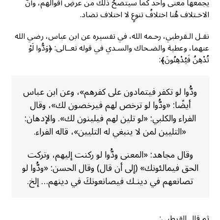
يجمعها معنى واحد كما سيتضحُ ذلك من عرضِ أقوالهم، وأنَّ
الاخـتلاف هُنا اختلافُ تنوعٍ لا اختلاف تضاد.
نقـل الـقرطبي، رحـمه الله، في تفسيره عن ابن عباس، رضي الله
عنهما، وعطية والضـحاك والسـدي في قوله تعــالى: ﴿وَدُّوا لَوْ
تُدْهِنُ فَيُدْهِنُونَ﴾:
ودُّوا لو تكفر فيتمادون على كفرهم»، وعن ابن عباس
أيضًا: «ودُّوا لو ترخص لهم فيرخصون لك»، وقال
الفراء والكلبي: «لو تلين لهم فيلينون لك». والإدهان:
«التليين لمن لا ينبغي له التليين»، قاله الفراء.
وقال مجاهد: «المعنى ودُّوا لو ركنت إليهم، وتركت
الحق فيمالئونك» (إلى أن قال) وقال الحسن: «ودُّوا لو
تصانعهم في دينـك فيصانعونكَ في دينهم… إلخ.
ثم قال القرطبي: