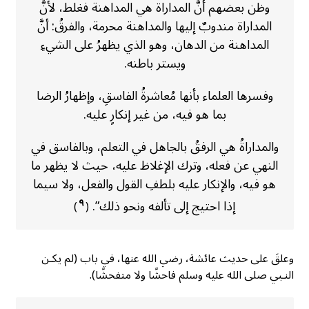
وظن بعضهم أنَّ المداراة هي المداهنة فغلط، لأنَّ
المداراة مندوبٌ إليها والمداهنة محرمة، والفرقُ: أنَّ
المداهنة من الدهان، وهو الذي يظهرُ على الشيءِ
ويستر باطنه.
وفسرها العلماء بأنها مُعاشرةُ الفاسقِ، وإظهارُ الرضا
بما هو فيه، من غير إنكارٍ عليه.
والمداراةُ هي الرفقُ بالجاهل في التعلم، وبالفاسق في
النهي عن فعله، وترك الإغلاظ عليه، حيث لا يظهر ما
هو فيه، والإنكار عليه بلطفِ القول والفعل، ولا سيما
إذا احتيج إلى تألفه ونحو ذلك”.
٩
)
(
وعلقَ على حديث عائشة، رضي الله عنها، في باب (لم يكـن
النـبي صلى الله عليه وسلم فاحشًا ولا متفحشًا).