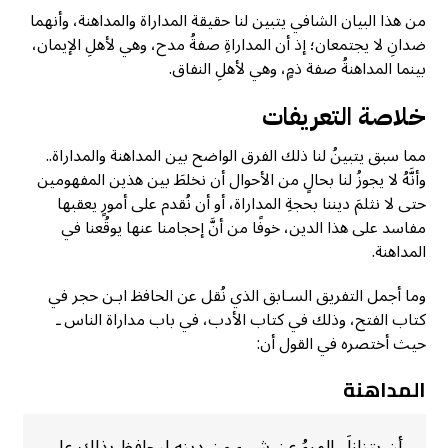
من هذا البيان الشافي يتبين لنا حقيقة المداراة والمداهنة، وأنهما
ضدانِ لا يجتمعان؛ إذ أن المداراةِ صفةُ مدح، وهي لأهلِ الإيمان،
بينما المداهنةُ صفة ذمٍ، وهي لأهلِ النفاق.
خلاصة التعريفات
مما سبق يتبينُ لنا ذلك الفرق الواضح بين المداهنة والمداراة..
وأنَّهُ لا يجوزُ لنا بحالٍ من الأحوال أن نخلطَ بين هذين المفهومين
حتى لا نثلمَ ديننا بحجةِ المداراة، أو أن نُقدم على أمورٍ يعقبها
مفاسد على هذا الدين، خوفًا من أنَّ إحجامنا عنها يوقُعنا في
المداهنة.
وما أجمل التفريق السـابق الذي نُقل عن الحافظ ابـن حجر في
كتاب الفتح، وذلك في كتاب الأدب، في باب مداراة الناس ـ
حيث أختصره في القول أن:
المداهنة
أن يتنازلَ المرءُ عن شيءٍ من دينهِ ليحافظ بذلك على