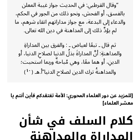
“وقال القرطبي: في الحديث جواز غيبة المعلن
بالفسق، أو الفحش، ونحو ذلك من الجور في الحكم،
والدعاء إلى البدعة، مع جواز مداراتهم اتقاء شرهم، ما
لم يؤدِّ ذلك إلى المداهنة في دين الله تعالى.
ثم قال ـ تبعًا لعياض ـ : والفرق بين المداراةِ
والمداهنةِ: أنَّ المداراةَ بذلُ الدنيا لصلاحِ الدنيا، أو
الدينِ، أو هما معًا، وهي مُباحةٌ وربما استحبت؛
والمداهنةُ ترك الدين لصلاح الدنيا”أ.هـ
١٠
)
(
[
للمزيد عن دور العلماء المحوري:
الأمة تفتقدكم فأين أنتم يا
معشر العلماء
]
كلام السلف في شأن
المداراة والمداهنة