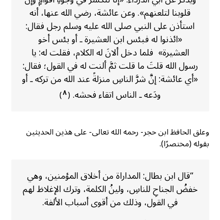
قلوبنا لتلعنهم». وعن عائشة، رضي الله عنها، أنه
استأذن على النبي صلى الله عليه وسلم رجل فقال:
«ائذنوا له فبئس ابن العشيرة ـ أو بئس أخو
العشيرة» فلما دخل ألانَ له الكلام، فقلت له: يا
رسول الله قلتَ ما قلت ثمَّ ألنت له في القول؛ فقال:
«أي عائشة: إنَّ شرَّ الناسِ منزلةً عند الله من تركه ـ أو
ودَعه ـ الناس اتقاء فحشه.
٨
)
(
وعلق الحافظ ابن حجر- رحمه الله تعالى- على هذين الحديثين
بقوله (مختصرًا).
“قال ابن بطال: المداراة من أخلاق المؤمنين، وهي
خفضُ الجناحِ للناسِ، ولينُ الكلمة، وترك الإغلاظ لهم
في القول، وذلك من أقوى أسباب الألفة.