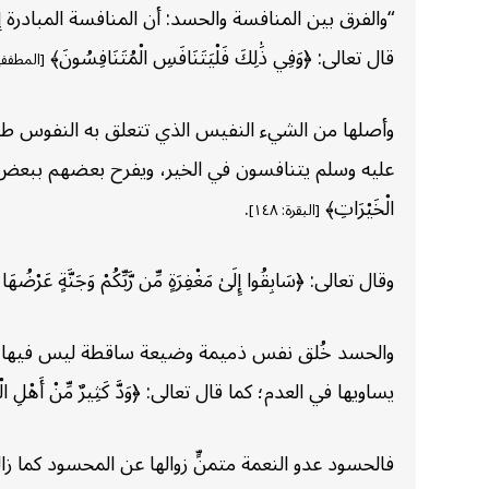
“والفرق بين المنافسة والحسد: أن المنافسة المبادرة 
قال تعالى: ﴿وَفِي ذَٰلِكَ فَلْيَتَنَافَسِ الْمُتَنَافِسُونَ﴾
[المطففين:
وأصلها من الشيء النفيس الذي تتعلق به النفوس طلبً
عليه وسلم يتنافسون في الخير، ويفرح بعضهم ببعض با
الْخَيْرَاتِ﴾
.
[البقرة: ١٤٨]
وقال تعالى: ﴿سَابِقُوا إِلَىٰ مَغْفِرَةٍ مِّن رَّبِّكُمْ وَجَنَّةٍ عَرْضُهَ
والحسد خُلق نفس ذميمة وضيعة ساقطة ليس فيها حرص عل
يساويها في العدم؛ كما قال تعالى: ﴿وَدَّ كَثِيرٌ مِّنْ أَهْلِ الْكِتَابِ لَ
فالحسود عدو النعمة متمنٍّ زوالها عن المحسود كما ز