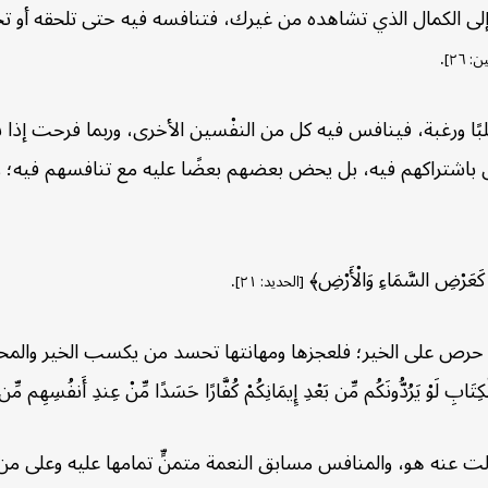
إلى الكمال الذي تشاهده من غيرك، فتنافسه فيه حتى تلحقه أو تجا
.
 ٢٦]
ا ورغبة، فينافس فيه كل من النفْسين الأخرى، وربما فرحت إذا ش
شتراكهم فيه، بل يحض بعضهم بعضًا عليه مع تنافسهم فيه؛ وهي نو
ا كَعَرْضِ السَّمَاءِ وَالْأَرْضِ﴾
.
[الحديد: ٢١]
ى الخير؛ فلعجزها ومهانتها تحسد من يكسب الخير والمحامد، ويفوز
وْ يَرُدُّونَكُم مِّن بَعْدِ إِيمَانِكُمْ كُفَّارًا حَسَدًا مِّنْ عِندِ أَنفُسِهِم مِّن بَع
الت عنه هو، والمنافس مسابق النعمة متمنٍّ تمامها عليه وعلى م