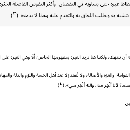
حطاط غيره حتى يساويه في النقصان، وأكثر النفوس الفاضلة الخي
٣
تشبه به ويطلب اللحاق به والتقدم عليه وهذا لا نذمه». (
)
ه أن تنتهك، ولكننا هنا نريد الغيرة بمفهومها الخاص؛ أَلَا وهي الغيرة على 
ة، والعزة والأصالة، ولا تُفقد إلا عند أهل الخسة واللؤم والذلة والمه
٤
لأنا أغْيَر منه، والله أغْيَر مني». (
)
ين