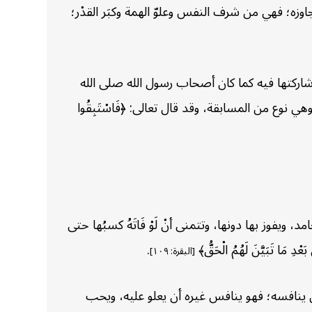
وزه؛ فهي من شرف النفس وعلوّ الهمة وكبَر القدْر؛
اركتها فيه كما كان أصحاب رسول الله صلى الله
ع من المسابقة، وقد قال تعالى: ﴿فَاسْتَبِقُوا
 بها دونها، وتتمنى أنْ لَوْ فَاتَهُ كسبُها حتى
ْدِ مَا تَبَيَّنَ لَهُمُ الْحَقُّ﴾
.
[البقرة: ١٠٩]
ن ينافسه؛ فهو ينافس غيره أن يعلو عليه، ويحب