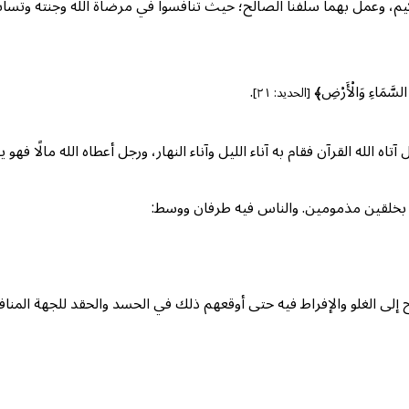
وعمل بهما سلفنا الصالح؛ حيث تنافسوا في مرضاة الله وجنته وتسابقوا إليها؛
 السَّمَاءِ وَالْأَرْضِ﴾
.
[الحديد: ٢١]
الله القرآن فقام به آناء الليل وآناء النهار، ورجل أعطاه الله مالًا فهو ينفق
َف بخلقين مذمومين. والناس فيه طرفان ووسط:
وح إلى الغلو والإفراط فيه حتى أوقعهم ذلك في الحسد والحقد للجهة الم