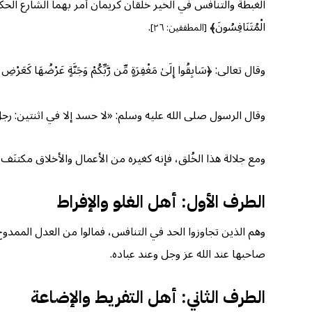
الغبطة والتنافس في الخير خلقان كريمان أمر بهما الشارع الحكيم، 
الْمُتَنَافِسُونَ﴾
.
[المطففين: ٢٦]
وقال تعالى: ﴿سَابِقُوا إِلَىٰ مَغْفِرَةٍ مِّن رَّبِّكُمْ وَجَنَّةٍ عَرْضُهَا كَعَرْضِ
وقال الرسول صلى الله عليه وسلم: «لا حسد إلا في اثنتين: رجل آتاه 
ومع جلالة هذا الخُلق، فإنه كغيره من الأعمال والأخلاق مكتن
الطرف الأول: أهل الغلو والإفراط
وهم الذين تجاوزوا الحد في التنافس، فمالوا من العدل الممد
صاحبها عند الله عز وجل وعند عباده.
الطرف الثاني: أهل التفريط والإضاعة