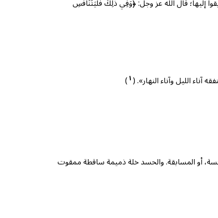
 قال الله عز وجل: ﴿وَفِي ذَٰلِكَ فَلْيَتَنَافَسِ
١
ه آناء الليل وآناء النهار». (
)
نافسة، أو المسابقة. والحسد خلة ذميمة ساقطة ممقوت