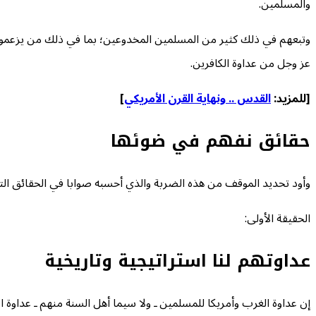
والمسلمين.
وتبعهم في ذلك كثير من المسلمين المخدوعين؛ بما في ذلك من يزعمون أنه
عز وجل من عداوة الكافرين.
[للمزيد:
القدس .. ونهاية القرن الأمريكي
]
حقائق نفهم في ضوئها
وأود تحديد الموقف من هذه الضربة والذي أحسبه صوابا في الحقائق التال
الحقيقة الأولى:
عداوتهم لنا استراتيجية وتاريخية
إن عداوة الغرب وأمريكا للمسلمين ـ ولا سيما أهل السنة منهم ـ عداوة ا