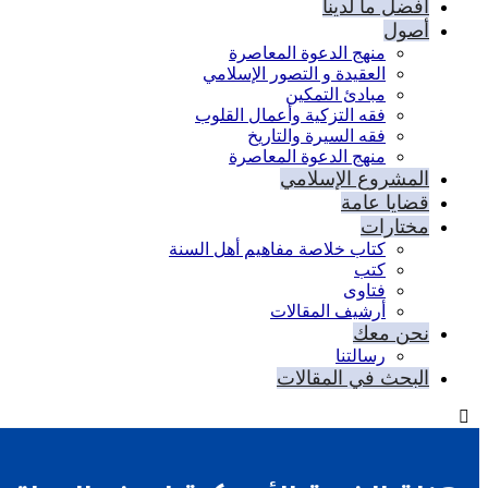
أفضل ما لدينا
أصول
منهج الدعوة المعاصرة
العقيدة و التصور الإسلامي
مبادئ التمكين
فقه التزكية وأعمال القلوب
فقه السيرة والتاريخ
منهج الدعوة المعاصرة
المشروع الإسلامي
قضايا عامة
مختارات
كتاب خلاصة مفاهيم أهل السنة
كتب
فتاوى
أرشيف المقالات
نحن معك
رسالتنا
البحث في المقالات