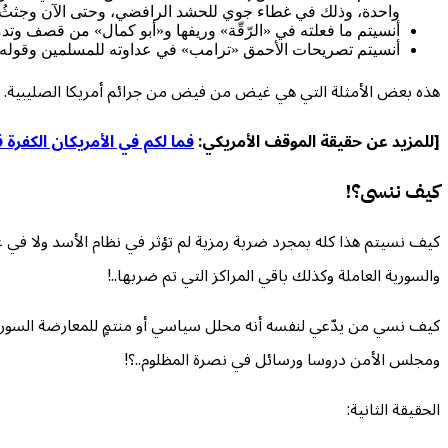
واحدة، وذلك في غطاء جوي للحشد الرافضي، وحتى الآن وجثثُ ا
أنسيتم ما فعلته في «الرّقّة» وريفها و«أبو كمال» من قصف وتد
أنسيتم تصريحات الأحمق «ترامب» في عداوته للمسلمين وقوله 
هذه بعض الأمثلة التي هي غيض من فيض من جرائم أمريكا الصليبية.
[للمزيد عن حقيقة الموقف الأمريكي:
فما لكم في الأمريكان الكفرة 
كيف ننسى؟!
كيف نسيتم هذا كله بمجرد ضربة رمزية لم تؤثر في نظام الأسد ولا في ع
والسورية العاملة وكذلك باقي المراكز التي تم ضربها..!
كيف نسي من يدّعي لنفسه أنه محلل سياسي أو منتمٍ للمعارضة السورية 
ومجلس الأمن دروسا ورسائل في نصرة المظلوم..؟!
الحقيقة الثانية: