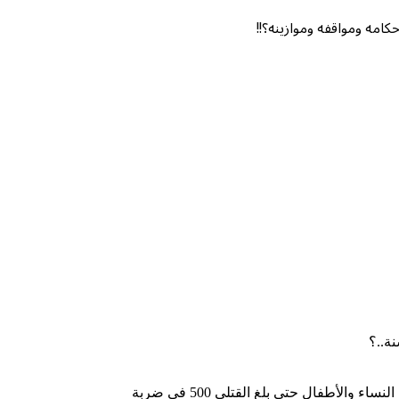
كامه ومواقفه وموازينه؟!!
ة..؟
أنسيتم ما قامت به من إبادة جماعية للمسلمين السنة في «الموصل» مع من يؤازرها من التحالف الدولي تطايرت به الأشلاء من أجسام النساء والأطفال حتى بلغ القتلى 500 في ضربة