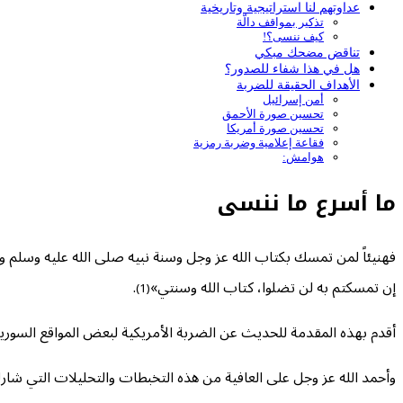
عداوتهم لنا استراتيجية وتاريخية
تذكير بمواقف دالّة
كيف ننسى؟!
تناقض مضحك مبكي
هل في هذا شفاء للصدور؟
الأهداف الحقيقة للضربة
أمن إسرائيل
تحسين صورة الأحمق
تحسين صورة أمريكا
فقاعة إعلامية وضربة رمزية
هوامش:
ما أسرع ما ننسى
فهنيئاً لمن تمسك بكتاب الله عز وجل وسنة نبيه صلى الله عليه وسلم 
إن تمسكتم به لن تضلوا، كتاب الله وسنتي»
.
(1)
أقدم بهذه المقدمة للحديث عن الضربة الأمريكية لبعض المواقع السورية
وأحمد الله عز وجل على العافية من هذه التخبطات والتحليلات التي شارك