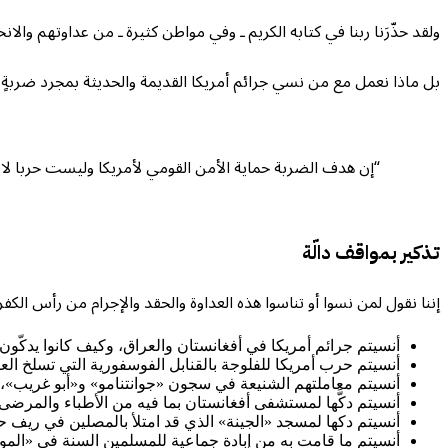
ولقد حذّرَنا ربنا في كتابه الكريم ـ وفي مواطن كثيرة ـ من عداوتهم وال
بل ماذا نعمل مع من نسي جرائم أمريكا القديمة والحديثة بمجرد ضربةٍ 
“إن هدف الضربة حماية الأمن القومي لأمريكا وليست حربا لازا
تذكير بمواقف دالّة
إننا نقول لمن نسوا أو تناسوا هذه العداوة والحقد والإجرام من رأس الكفر 
أنسيتم جرائم أمريكا في أفغانستان والعراق، وكيف كانوا يدكّون
أنسيتم حرب أمريكا للفلوجة بالقنابل الفوسفورية التي تسلخ الع
أنسيتم معاملتهم الشنيعة في سجون «جوانتنامو» و«أبو غريب»، و
أنسيتم دكَّها لمستشفى أفغانستان بما فيه من الأطباء والمرضى.
أنسيتم دكها لمسجد «الجينة» الذي قد امتلأ بالمصلين في ريف حل