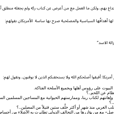
انخداع بهم، ولكن ما العمل مع من أعرض عن كتاب ربّه ولم يجعله منطلق أح
لها أهدافُها السياسية والمصلحية صرح بها ساسة الأمريكان بقولهم:
لة الاسد”
أمريكا: أفيقوا أصلحكم الله ولا يستخفنكم الذين لا يوقنون.. ونقول لهم:
 البيوت على رؤوس أهلها وبجميع الأسلحة الفتاكة.
ظام عن اللحم..؟
إهانتهم لكتاب ربنا، وممارستهم الحيوانية مع المساجين المسلمين السن
.؟
ب الغربي منذ شهر أو أكثر خلَّف ستين قتيلاً من المصلين..؟