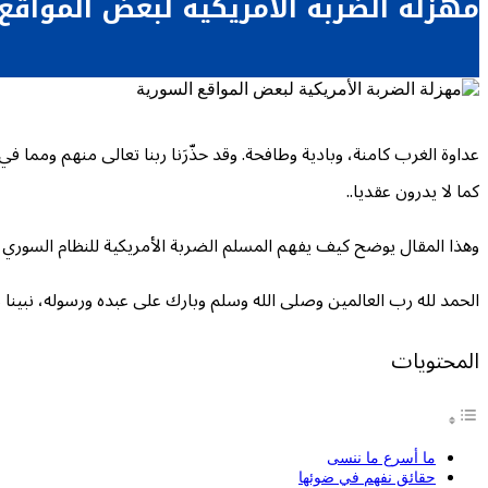
مهزلة الضربة الأمريكية لبعض المواقع
عداوة الغرب كامنة، وبادية وطافحة. وقد حذّرَنا ربنا تعالى منهم ومما
كما لا يدرون عقديا..
وهذا المقال يوضح كيف يفهم المسلم الضربة الأمريكية للنظام السوري م
الحمد لله رب العالمين وصلى الله وسلم وبارك على عبده ورسوله، نبينا
المحتويات
ما أسرع ما ننسى
حقائق نفهم في ضوئها