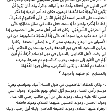
كثير التلون في أفعاله وأحكامه وأقواله، جائراً، وقد كَانَ يَرُومُ أنْ
يَدَّعِيَ الْأُلُوهِيَّةَ كما ادَّعَاهَا فرعون، فكان قد أمر الرعية إذا ذَگر
الخطيب على المنبر اسمه أنَّ يَقُومَ النَّاسُ عَلَى أَقْدَامِهِمْ صُفُوفاً،
إِعْظَامَاً لِذْكره واحتراماً لِاسمه، فعل ذلك في سَائِرِ مَمَالِكِهِ حَتَّى
فْيِ الحَرَمَيْنِ الشَّرِيِفَيْنِ، وكان قد أمر أهل مصر على الخصوص إذا
قاموا عند ذكره خروا سجداً له، حَتَّى إنَّهُ لَيَسْجُدُ بِسُجُودِهِمْ من في
الأسواق من الرعاع وغيرهم، ممن كان لا يُصلي الجمعة، وكانوا
يتركون السجود لله في يوم الجمعة وغيره ويسجدون للحاكم، وأمر
في وقت لأهل الكتابين بالدخول في دين الإسلام كُرْهَاً، ثْمَّ أُذِنَ
لَهُمْ فيِ الْعَوْدِ إلى دينهم، وخرب كنائسهم ثم عمرها، وخرب
القمامة ثم أعَادَهَا، وابْتَنَى الْمَدَارِس، وجَعَلَ فِيها الفُقَهَاءَ
٧
والمشايخ، ثم قتلهم وأخربها.
٥- وكان للخلفاء الفاطميين في طول السنة: أعياد ومواسم، وهي:
موسم رأس السنة، وموسم أوَّل العام، ويوم عاشوراء، ومولد النبي
صلى الله عليه وسلم، ومولد علي بن أبي طالب رضي الله عنه،
ومولد الحسن، ومولد الحسين عليهما السلام، ومولد فاطمة
الزهراء عليها السلام، ومولد الخليفة الحاضر، وليلة أول رجب، وليلة