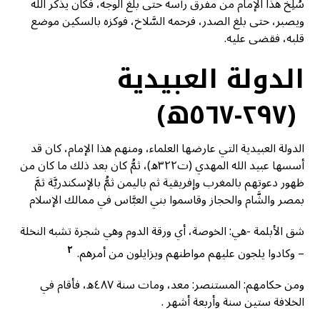
سُلِخ هذا الإمام من مفرق رأسه حتى بلغ الوجه، فكان يذكر الله
ويصبر، حتى بلغ الصدر، فرحمه السَّلاخ، فوكزه بالسكين موضع
قلبه، فقضى عليه.
الدولة العبيدية
(٢٩٧-٥٦٧ه)
الدولة العبيدية التي عارضها العلماء، ومنهم هذا الإمام، كان قد
أسسها عبيد الله المهدي (ت۳۲۲ه)، ثمُّ كان بعد ذلك ما كان من
ظهور دعوتهم بالمغرب وإفريقية ثم باليمن ثمُّ بالإسكندريَّة ثمَّ
بمصر والشَّام والحجاز وقاسموا بني العبَّاس في ممالك الإسلام
شق الأبلمة -هي: الخوصة، أي ورقة الدوم وهي شجرة تشبه النخلة
٢
– وكادوا يلجون عليهم مواطنهم ویزایلون من أمرهم.
ومن حكامهم: المستنصر: معد، ومات سنة ٤۸۷ه، فأقام في
الخلافة ستين سنة وأربعة أشهر .