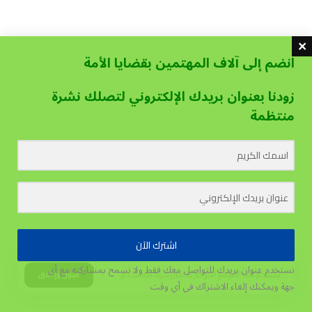
انضم إلى آلاف المهتمين بقضايا الأمة
زودنا بعنوان بريدك الإلكتروني لتصلك نشرة
منتظمة
اشترك الآن
نستخدم عنوان بريدك للتواصل معك فقط ولا نسمح بمشاركته مع أي
يستخدم هذا الموقع الكوكيز لتحسين تجربة المستخدم.
قبول وإغلاق
جهة
ويمكنك إلغاء الاشتراك في أي وقت