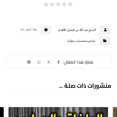
الشيخ عبد الله بن فيصل الأهدل
٢٠٢٥-٠٥-١٦
تراجم شخصيات مؤثرة
منشورات ذات صلة ...