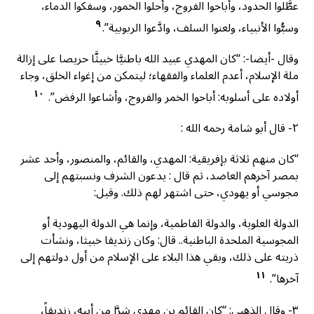
عطَّلوا الحدود، وأباحوا الفروج، وأحلوا الخمور، وسفكوا الدماء،
٩
وسبُّوا الأنبياء، ولعنوا السلف، وادَّعوا الربوبية”.
وقال -أيضا-: “كان المهدي عبيد الله باطنيَّا خبيثَّا حريصا على إزالة
ملة الإسلام، أعدم العلماء والفقهاء؛ ليتمكن من إغواء الخلق، وجاء
١٠
أولاده على أسلوبه: أباحوا الخمر والفروج، وأشاعوا الرفض”.
۲- قال أبو شامة رحمه الله :
“كان منهم ثلاثة بإفريقية: المهدي، والقائم، والمنصور، وأحد عشر
بمصر آخرهم العاضد، ثم قال : يدعون الشرف ونسبتهم إلى
مجوسي أو يهودي، حتى اشتهر لهم ذلك. وقيل:
الدولة العلوية، والدولة الفاطمية، وإنما هي الدولة اليهودية أو
المجوسية الملحدة الباطنية.. قال: وكان زندیقا خبيثا، ونشأت
ذريته على ذلك، وبقي هذا البلاء على الإسلام من أول دولتهم إلى
١١
آخرها”.
٣- وقال الذهبي: “كان القائم بن مهدي شرَّا من أبيه، زنديقاً،