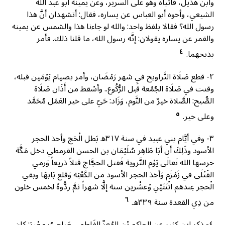
وابن هذيل، فأتياه وهو على السرير، وعن يمينه أبو عبد الله
الشيعي، وأخوه أبو العباس عن يساره، فقال: أتشهدان أنَّ هذا
رسول الله؟ فقالا بلفظ واحد: والله لو جاءنا هذا والشمس عن يمينه
والقمر عن يساره يقولان: إنَّه رسول الله، ما قلنا ذلك. فأمر
٤
بذبحهما.
٢- قطع صَلَاة التَّراويح فيِ شهر رَمْضَان، وأمر بصيام يَوْمَين قبله،
وقنت في صَلَاة الجُمُعة قبل الرُّكُوع.. وأسْقط من أَذَان صَلَاة
الصُّبح: الصَّلاة خيرٌ من النَّوم، وَزَاد: حَيّ على خير العَمَل مُحَمَّد
٥
وعلى خير.
٣- وفي أيَّام بني عبيد في سنة ۳۱۷ه بَطل الْحَج وأخذ الحجر
الأسود وذَلِكَ أن أبَا طَاهِر سُلَيْمَان بن الحسن القرمطي دخل مَكَّة
حرسها الله تَعالَى يَوْم التَّروية فَقتل الحجَّاج قتلاً ذريعاً وَرمي
القَتْلَى في زَمْزَم وَأخذ الحجر الأسود من الكَعْبَة وَقلع بَابهَا وبقي
الْحجر عِندهم اثْنَتَيْنِ وْعشْرين سنة إلَّا شهراً ثمَّ ردُّوهُ لخمس خلون
٦
من ذِي القعدة سنة ۳۳۹ه.
٤- ذكر ابن كثير عن الحاكم بْن المُعِزّ الفَاطِمِي صَاحِبُ مِصْرَ: كان