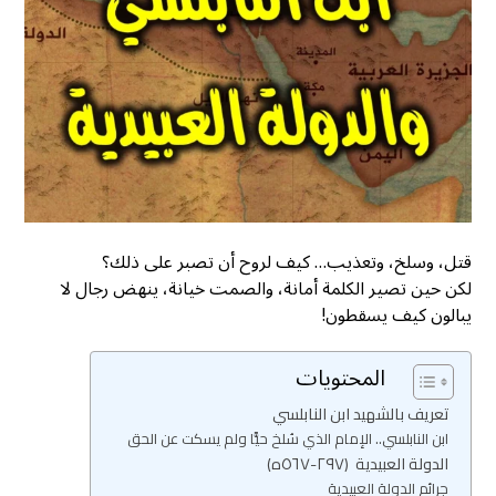
قتل، وسلخ، وتعذيب… كيف لروح أن تصبر على ذلك؟
لكن حين تصير الكلمة أمانة، والصمت خيانة، ينهض رجال لا
يبالون كيف يسقطون!
المحتويات
تعريف بالشهيد ابن النابلسي
ابن النابلسي.. الإمام الذي سُلخ حيًّا ولم يسكت عن الحق
الدولة العبيدية (٢٩٧-٥٦٧ه)
جرائم الدولة العبيدية