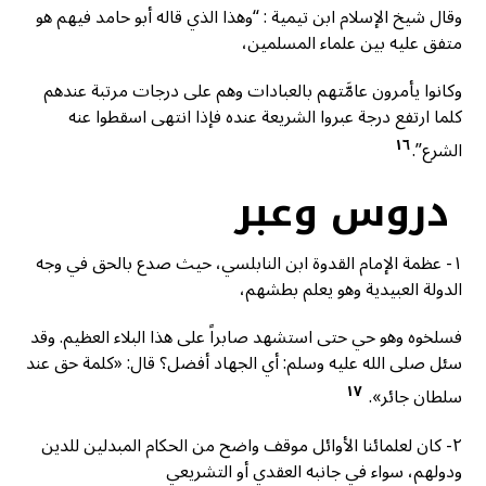
وقال شيخ الإسلام ابن تيمية : “وهذا الذي قاله أبو حامد فيهم هو
متفق عليه بين علماء المسلمين،
وكانوا يأمرون عامَّتهم بالعبادات وهم على درجات مرتبة عندهم
كلما ارتفع درجة عبروا الشريعة عنده فإذا انتهى اسقطوا عنه
١٦
الشرع”.
دروس وعبر
١- عظمة الإمام القدوة ابن النابلسي، حيث صدع بالحق في وجه
الدولة العبيدية وهو يعلم بطشهم،
فسلخوه وهو حي حتى استشهد صابراً على هذا البلاء العظيم. وقد
سئل صلى الله عليه وسلم: أي الجهاد أفضل؟ قال: «كلمة حق عند
١٧
سلطان جائر».
٢- كان لعلمائنا الأوائل موقف واضح من الحكام المبدلين للدين
ودولهم، سواء في جانبه العقدي أو التشريعي