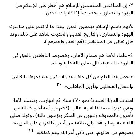
٣- إن المنافقين المنتسبين للإسلام هم أخطر على الإسلام من
اليهود والنصارى، وخصوصاً إذا كانوا متنفذين؛
لأنهم باسم الإسلام يهدمون الدين، وهذا ما لا تقدر على مباشرته
اليهود والنصارى، والتاريخ القديم والحديث شاهد على ذلك، وقد
قال تعالى عن المنافقين: (هُم العدو فاحذرهم ).
٤- علماء الأمة هم صمام الأمان، وخصوصا الناطقين بالحق في
الظروف الصعبة، قال صلى الله عليه وسلم:
«يحمل هذا العلم من كل خلف عدوله ينفون عنه تحريف الغالين
٢٠
وانتحال المبطلين وتأويل الجاهلين».
امتدت الدولة العبيدية نحو ۲۷۰ سنة، ثم انهارت، وبقيت الأمة
وبقي دينها مصداقا لقوله تعالى: (كنتم خير أمة أخرجت للناس
تأمرون بالمعروف وتنهون عن المنكر وتؤمنون بالله) . وقوله صلى
الله عليه وسلم: «لا تزال طائفة من أمتي ظاهرين على الحق، لا
٢١
يضرهم من خذلهم، حتى يأتي أمر الله وهم كذلك».