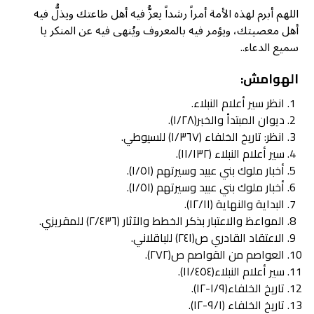
اللهم أبرم لهذه الأمة أمراً رشداً يعزُّ فيه أهل طاعتك ويذلُّ فيه
أهل معصيتك، ويؤمر فيه بالمعروف ويُنهى فيه عن المنكر يا
سميع الدعاء..
الهوامش:
انظر سير أعلام النبلاء.
ديوان المبتدأ والخبر(١/٢٨).
انظر: تاریخ الخلفاء (١/٣٦٧) للسيوطي.
سير أعلام النبلاء (١١/١٣٢).
أخبار ملوك بني عبيد وسيرتهم (١/٥١).
أخبار ملوك بني عبيد وسيرتهم (١/٥١).
البداية والنهاية (١٢/١١).
المواعظ والاعتبار بذكر الخطط والآثار (٢/٤٣٦) للمقريزي.
الاعتقاد القادري ص(۲٤۱) للباقلاني.
العواصم من القواصم ص(۲۷۲).
سير أعلام النبلاء(١١/٤٥٤).
تاریخ الخلفاء(١/٩-١٢).
تاریخ الخلفاء (۹/۱-۱۲).