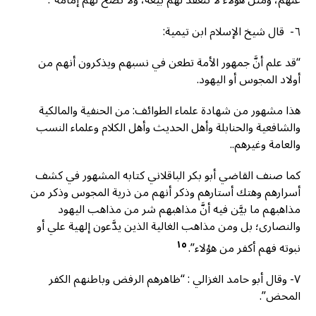
عنهم، ومثل هؤلاء لا تنعقد لهم بيعة، ولا تصح لهم إمامة”.
٦- قال شيخ الإسلام ابن تيمية:
“قد علم أنَّ جمهور الأمة تطعن في نسبهم ويذكرون أنهم من
أولاد المجوس أو اليهود.
هذا مشهور من شهادة علماء الطوائف: من الحنفية والمالكية
والشافعية والحنابلة وأهل الحديث وأهل الكلام وعلماء النسب
والعامة وغيرهم..
كما صنف القاضي أبو بكر الباقلاني كتابه المشهور في كشف
أسرارهم وهتك أستارهم وذكر أنهم من ذرية المجوس وذكر من
مذاهبهم ما بيَّن فيه أنَّ مذاهبهم شر من مذاهب اليهود
والنصارى؛ بل ومن مذاهب الغالية الذين يدَّعون إلهية علي أو
١٥
نبوته فهم أكفر من هؤلاء”.
٧- وقال أبو حامد الغزالي : “ظاهرهم الرفض وباطنهم الكفر
المحض”.