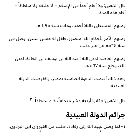
قال الذهبي: ولا أعلم أحداً في الإسلام – لا خليفة ولا سلطاناً –
أقام هذه المدة.
ومنهم المستعلي بالله: أحمد، ومات سنة ٤٩٥ ه.
ومنهم الآمر بأحكام الله: منصور، طفل له خمس سنين، وقتل في
سنة ٥۲٤ه عن غير عقب .
ومنهم العاضد لدين الله : عبد الله بن يوسف بن الحافظ لدين
الله، وخلع سنة ٥٦٧ ه.
وبعد ذلك أقيمت الدعوة العباسية بمصر، وانقرضت الدولة
العبيدية.
٣
قال الذهبي: فكانوا أربعة عشر متخلفاُ، لا مستخلفاً.
جرائم الدولة العبيدية
١- لما وصل عبيد الله إلى رقادة، طلب من القيروان ابن البردون،