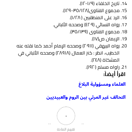
تاریخ الخلفاء (١/٩-١٢).
مجموع الفتاوی(٣٥/١٢٨-١٢٩).
الرد على المنطقيين (١/٢٨٠).
رواه النسائي (٤٢٠٩) وصححه الألباني.
مجموع الفتاوی (٣٥/١٣٩).
الإيمان ص(۱۷).
رواه البيهقي (۲۰۹۱۱) وصححه الإمام أحمد كما نقله عنه
الخطيب، انظر : کنز العمال (۲۸۹۱۸) وصححه الألباني في
المشكاة (٢٤٨).
راواه مسلم (۱۹۲۰).
اقرأ أيضاً:
العلماء ومسؤولية البلاغ
التحالف غير المرئي بين الروم والعبيديين
٠
تقييم المادة