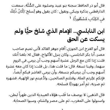
قال أبو ذر الحافظ: سجنه بنو عبيد وصلبوه على السُّنَّة، سمعت
الدارقطني يذكره ويبكي ويقول : كان يقول وهو يُسلخ: (كًانً ذًلِكً
١
فيِ الكِتًابِ مًسْطُوراً).
ابن النابلسي.. الإمام الذي سُلخ حيًّا ولم
يسكت عن الحق
قال أبو الفرج ابن الجوزي: أقام جوهر القائد لأبي تميم صاحب
مصر، أبا بكر النابلسي، وكان ينزل الأكواخ، فقال له: بلغنا أنك
قلت: إذا كان مع الرجل عشرة أسهم وجب أن يرمي في الروم
سهما، وفينا تسعة. قال: ما قلت هذا، بل قلت: إذا كان معه عشرة
أسهم وجب أن يرميكم بتسعة، وأن يرمي العاشر فيكم أيضاً،
فإنكم غيَّرتم الملة، وقتلتم الصالحين، وادَّعيتم نور الإلهية، فشهره
ثم ضربه، ثم أمر يهوديَّا فسلخه.
قال الذهبي: لا يوصف ما قَلب هؤلاء العبيدية الدين ظهراً لبطن،
واستولوا على المغرب، ثم على مصر والشام، وسبوا الصحابة.