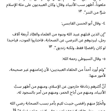
ملعوناً، أظهر سب الأنبياء. وقال: وكان العبيديون على ملة الإسلام
١٢
شرَّا من التتر”.
٤- وقال أبو الحسن القابسي:
“إن الذين قتلهم عبيد الله وبنوه من العلماء والعبَّاد أربعة آلاف
رجل، ليردوهم عن الترضي عن الصحابة، فاختاروا الموت، فياحبذا
١٣
لو كان رافضيَّا فقط، ولكنه زنديق”.
٥- وقال السيوطي رحمه الله:
“ولم أورد أحداً من الخلفاء العبيديين؛ لأن إمامتهم غير صحيحة،
لأمور منها:
أنَّ أكثرهم زنادقة خارجون عن الإسلام، ومنهم من أظهر سبَّ
الأنبياء، ومنهم من أباح الخمر، ومنهم من أمر بالسجود له،
والْخَيّرُ منهم رافضي خبيث لئيم يأمر بسب الصحابة رضي الله
١٤