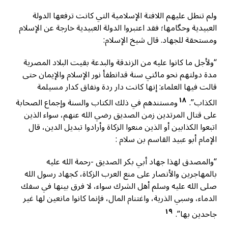
ولم تنطل عليهم اللافتة الإسلامية التي كانت ترفعها الدولة
العبيدية وحگامها؛ فقد اعتبروا الدولة العبيدية خارجة عن الإسلام
ومستحقة للجهاد. قال شيخ الإسلام:
“ولأجل ما كانوا عليه من الزندقة والبدعة بقيت البلاد المصرية
مدة دولتهم نحو مائتي سنة قدانطفأ نور الإسلام والإيمان حتى
قالت فيها العلماء: إنها كانت دار ردة ونفاق کدار مسيلمة
١٨
الكذاب”.
ومستندهم في ذلك الكتاب والسنة وإجماع الصحابة
على قتال المرتدين زمن الصديق رضي الله عنهم، سواء الذين
اتبعوا الكذابين أو الذين منعوا الزكاة وأرادوا تبديل الدين، قال
الإمام أبو عبيد القاسم بن سلام :
“والمصدق لهذا جهاد أبي بكر الصديق -رحمة الله عليه
بالمهاجرين والأنصار على منع العرب الزكاة، كجهاد رسول الله
صلى الله عليه وسلم أهل الشرك سواء، لا فرق بينها في سفك
الدماء، وسبي الذرية، واغتنام المال، فإنما كانوا مانعين لها غير
١٩
جاحدين بها”.