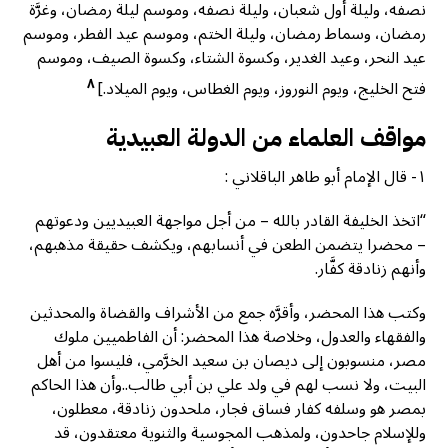
نصفه، وليلة أول شعبان، وليلة نصفه، وموسم ليلة رمضان، وغرَّة
رمضان، وسماط رمضان، وليلة الختم، وموسم عيد الفطر، وموسم
عيد النحر، وعيد الغدير، وكسوة الشتاء، وكسوة الصيف، وموسم
٨
فتح الخليج، ويوم النوروز، ويوم الغطاس، ويوم الميلاد.]
مواقف العلماء من الدولة العبيدية
١- قال الإمام أبو طاهر الباقلاني :
“اتخذ الخليفة القادر بالله – من أجل مواجهة العبيديين ودعوتهم
– محضرا يتضمن الطعن في أنسابهم، ويكشف حقيقة مذهبهم،
وأنهم زنادقة كفَّار.
وكتب هذا المحضر، وأقرَّه جمع من الأشراف والقضاة والمحدثين
والفقهاء والعدول، وخلاصة هذا المحضر: أن الفاطميين ملوك
مصر، منسوبون إلى ديصان بن سعيد الخرَّمي، فليسوا من أهل
البيت، ولا نسب لهم في ولد علي بن أبي طالب..وأن هذا الحاكم
بمصر هو وسلفه كفار فساق فجار، ملحدون زنادقة، معطلون،
وللإسلام جاحدون، ولمذهب المجوسية والثنوية معتقدون، قد