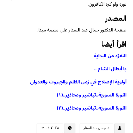
نوره ولو كره الكافرون.
المصدر
صفحة الدكتور جمال عبد الستار على منصة ميتا.
اقرأ أيضا
التفرّد من البداية
يا أبطال الشام ..
أولوية الإصلاح في زمن الظلم والجبروت والعدوان
الثورة السورية..تباشير ومحاذير..(١)
الثورة السورية..تباشير ومحاذير..(٢)
د. جمال عبد الستار
٢٠٢٥-٠١-٢٣