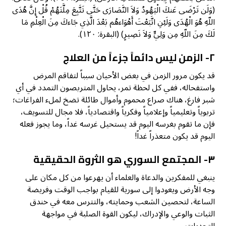
(وَلَن تَرْضَى عَنكَ الْيَهُودُ وَلاَ النَّصَارَى حَتَّى تَتَّبِعَ مِلَّتَهُمْ قُلْ إِنَّ هُدَى
اللّهِ هُوَ الْهُدَى وَلَئِنِ اتَّبَعْتَ أَهْوَاءهُم بَعْدَ الَّذِي جَاءكَ مِنَ الْعِلْمِ مَا
لَكَ مِنَ اللّهِ مِن وَلِيٍّ وَلاَ نَصِيرٍ) (البقرة: ١٢٠).
٢- الزمن ليس دائماً جزءاً من العلاج
قد يكون مرور الزمن في بعض الأحيان سبباً لتفاقم المرض
واستفحاله، ففي كل لحظة تمر، يحاول المتربصون التمدد في أي
شبر فارغ، هناك صراع محموم وأموال طائلة تضخ لملء الفراغات؛
تربوياً وتعليمياً وإعلامياً وفكرياً واقتصادياً، فلا مجال للتسويف،
فإن ما تقوم بغرسه اليوم قد يستحيل غرسه غداً، وما يجوز فعله
اليوم قد يكون متعذراً غداً!
٣- المجتمع السوري هو الثروة الحقيقية
ينبغي للمفكرين والدعاة والعلماء أن يهرعوا من كل مكان على
وجه الأرض ويعودوا إلى سورية للقيام بواجب الوقت وفريضة
الساعة، لتحصين الشعب وحمايته، والتترس معه في خندق
الثبات والوعي والإدراك، ليكون القوة الصلبة في مواجهة
التحديات.