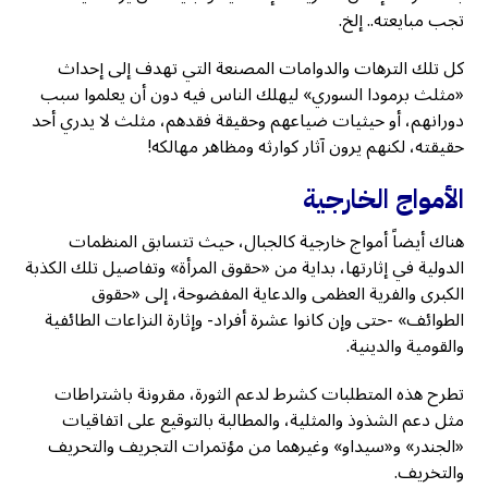
تجب مبايعته.. إلخ.
كل تلك الترهات والدوامات المصنعة التي تهدف إلى إحداث
«مثلث برمودا السوري» ليهلك الناس فيه دون أن يعلموا سبب
دورانهم، أو حيثيات ضياعهم وحقيقة فقدهم، مثلث لا يدري أحد
حقيقته، لكنهم يرون آثار كوارثه ومظاهر مهالكه!
الأمواج الخارجية
هناك أيضاً أمواج خارجية كالجبال، حيث تتسابق المنظمات
الدولية في إثارتها، بداية من «حقوق المرأة» وتفاصيل تلك الكذبة
الكبرى والفرية العظمى والدعاية المفضوحة، إلى «حقوق
الطوائف» -حتى وإن كانوا عشرة أفراد- وإثارة النزاعات الطائفية
والقومية والدينية.
تطرح هذه المتطلبات كشرط لدعم الثورة، مقرونة باشتراطات
مثل دعم الشذوذ والمثلية، والمطالبة بالتوقيع على اتفاقيات
«الجندر» و«سيداو» وغيرهما من مؤتمرات التجريف والتحريف
والتخريف.