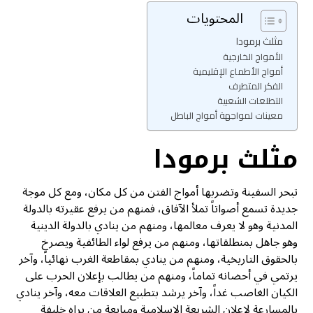
المحتويات
مثلث برمودا
الأمواج الخارجية
أمواج الأطماع الإقليمية
الفكر المتطرف
التطلعات الشعبية
معينات لمواجهة أمواج الباطل
مثلث برمودا
تبحر السفينة وتضربها أمواج الفتن من كل مكان، ومع كل موجة
جديدة تسمع أصواتاً تملأ الآفاق، فمنهم من يرفع عقيرته بالدولة
المدنية وهو لا يعرف معالمها، ومنهم من ينادي بالدولة الدينية
وهو جاهل بمنطلقاتها، ومنهم من يرفع لواء الطائفية ويصرخ
بالحقوق التاريخية، ومنهم من ينادي بمقاطعة الغرب نهائياً، وآخر
يرتمي في أحضانه تماماً، ومنهم من يطالب بإعلان الحرب على
الكيان الغاصب غداً، وآخر يرشد بتطبيع العلاقات معه، وآخر ينادي
بالمسارعة لإعلان الشريعة الإسلامية ومبايعة من يراه خليفة