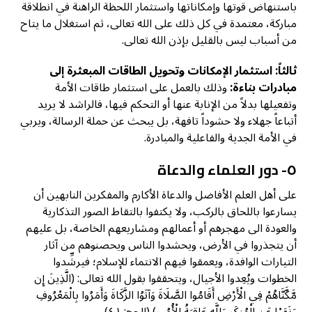
باستنهاض قوتها وإمكاناتها واستثمار اللحظة الراهنة في انطلاقة
مباركة، معتمدة في كل ذلك على الله تعالى، ثم استغلال ما يتاح
من أسباب ليس بالقليل بإذن الله تعالى.
ثالثاً: استثمار الإمكانات وتحويل الطاقات المبعثرة إلى
مبادرات بناءة:
وذلك بالعمل على استثمار طاقات الأمة
وتفعيلها بدلاً من الإنابة عنها أو التحكم فيها، فالراشد لا يريد
أتباعاً جهلاء ولا حشوداً تافهة، بل يبحث عن حملة الرسالة، ويربي
في الأمة الجدية والفاعلية والمبادرة.
٥- دور العلماء والدعاة
على أهل العلم الأفاضل والدعاة الأكارم والمفكرين النابهين أن
يسارعوا باللحاق بالركب، ولا يكتفوا بالتقاط الصور التذكارية
والعودة الى مهجرهم أو أعمالهم ومشاريعهم الخاصة، بل عليهم
أن يتجذروا في الأرض، ويحشدوا الناس ويحصنوهم من آثار
التيارات الوافدة، ويعمقوا فيهم الانتماء للإسلام؛ فيرشِّدوا
الخطوات ويُعِدوا الأجيال، ويتحققوا بقول الله تعالى: (الَّذِينَ إِن
مَّكَّنَّاهُمْ فِي الْأَرْضِ أَقَامُوا الصَّلَاةَ وَآتَوُا الزَّكَاةَ وَأَمَرُوا بِالْمَعْرُوفِ
وَنَهَوْا عَنِ الْمُنكَرِ وَلِلَّهِ عَاقِبَةُ الْأُمُورِ) (الحج: ٤١).