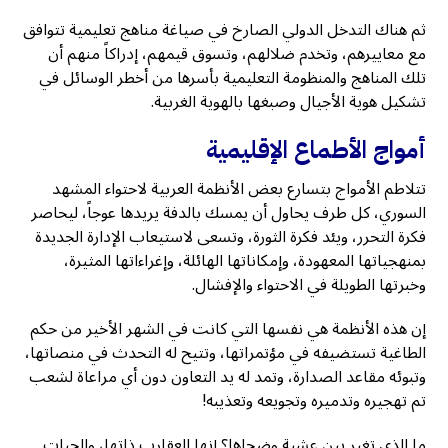
ثم هناك التدخل الدولي الصارخ في صياغة مناهج تعليمية تتوافق
مع معاييرهم، وتخدم ضلالهم، وتسوق قيمهم، إدراكاً منهم أن
تلك المناهج والمنظومة التعليمية بأسرها من أخطر الوسائل في
تشكيل هوية الأجيال وصبغها بالهوية الغربية.
أمواج الأطماع الإقليمية
تتلاطم الأمواج بتسارع بعض الأنظمة العربية لاحتواء المشهد
السوري، كل طرف يحاول أن يمسك بالدفة يريدها عوجاً، ليحاصر
فكرة التحرر، ويئد فكرة الثورة، وتسعى لاستيعاب الإدارة الجديدة
بمنهجياتها المعهودة، وإمكاناتها الهائلة، وإغراءاتها المثيرة،
وخبرتها الطويلة في الاحتواء والإفشال.
إن هذه الأنظمة هي نفسها التي كانت في الشهر الأخير من حكم
الطاغية تستضيفه في مؤتمراتها، وتتيح له التحدث في منصاتها،
وتبوئه مقاعد الصدارة، وتمد له يد التعاون دون أي مراعاة لشعب
تم تهجيره وتدميره وتجويعه وتعذيبه!
ما الذي تغير بين عشية وضحاها؟ إنها العقارب ذاتها، والحيات