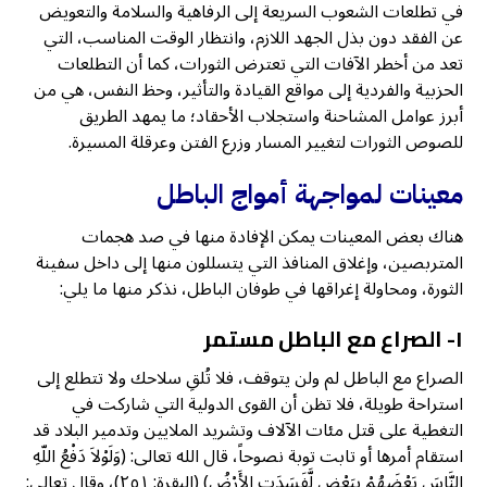
في تطلعات الشعوب السريعة إلى الرفاهية والسلامة والتعويض
عن الفقد دون بذل الجهد اللازم، وانتظار الوقت المناسب، التي
تعد من أخطر الآفات التي تعترض الثورات، كما أن التطلعات
الحزبية والفردية إلى مواقع القيادة والتأثير، وحظ النفس، هي من
أبرز عوامل المشاحنة واستجلاب الأحقاد؛ ما يمهد الطريق
للصوص الثورات لتغيير المسار وزرع الفتن وعرقلة المسيرة.
معينات لمواجهة أمواج الباطل
هناك بعض المعينات يمكن الإفادة منها في صد هجمات
المتربصين، وإغلاق المنافذ التي يتسللون منها إلى داخل سفينة
الثورة، ومحاولة إغراقها في طوفان الباطل، نذكر منها ما يلي:
١- الصراع مع الباطل مستمر
الصراع مع الباطل لم ولن يتوقف، فلا تُلقِ سلاحك ولا تتطلع إلى
استراحة طويلة، فلا تظن أن القوى الدولية التي شاركت في
التغطية على قتل مئات الآلاف وتشريد الملايين وتدمير البلاد قد
استقام أمرها أو تابت توبة نصوحاً، قال الله تعالى: (وَلَوْلاَ دَفْعُ اللّهِ
النَّاسَ بَعْضَهُمْ بِبَعْضٍ لَّفَسَدَتِ الأَرْضُ) (البقرة: ٢٥١)، وقال تعالى: