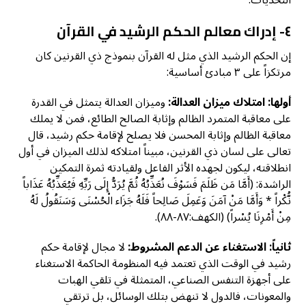
٤- إدراك معالم الحكم الرشيد في القرآن
إن الحكم الرشيد الذي مثل له القرآن بنموذج ذي القرنين كان
مرتكزاً على ٣ مبادئ أساسية:
أولها:
امتلاك ميزان العدالة:
وميزان العدالة يتمثل في القدرة
على معاقبة المتمرد الظالم وإثابة الصالح الطائع، فمن لا يملك
معاقبة الظالم وإثابة المحسن فلا يصلح لإقامة حكم رشيد، قال
تعالى على لسان ذي القرنين، مبيناً امتلاكه لذلك الميزان في أول
انطلاقته، ليكون لجهده الأثر الفاعل ولقيادته ثمرة التمكين
الراشدة: (أَمَّا مَن ظَلَمَ فَسَوْفَ نُعَذِّبُهُ ثُمَّ يُرَدُّ إِلَى رَبِّهِ فَيُعَذِّبُهُ عَذَاباً
نُّكْراً * وَأَمَّا مَنْ آمَنَ وَعَمِلَ صَالِحاً فَلَهُ جَزَاء الْحُسْنَى وَسَنَقُولُ لَهُ
مِنْ أَمْرِنَا يُسْراً) (الكهف:٨٧-٨٨).
ثانياً: الاستغناء عن الدعم المشروط:
لا مجال لإقامة حكم
رشيد في الوقت الذي تعتمد فيه المنظومة الحاكمة الاستغناء
على أجهزة التنفس الصناعي، المتمثلة في تلقي الهبات
والمعونات، فالدول لا تنهض بتلك الوسائل، بل ترتقي