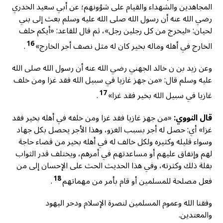
المجاهدين والشهداء والقيام على شؤونهم؛ عن أبي سعيد الخدري
رضي الله عنه أن رسول الله صلى الله عليه وسلم بعث إلى بني
لحيان: «ليخرج من كل رجلين رجل»، ثم قال للقاعد: «أيكم خلف
16
الخارج في أهله وماله بخير كان له مثل نصف أجر الخارج»
.
وعن زيد بن ن خالد الجهني رضي الله عنه أن رسول الله صلى الله
عليه وسلم قال: «من جهز غازيا في سبيل الله فقد غزا ومن خلف
17
غازيا في سبيل الله بخير فقد غزا»
.
قال النووي:
«من جهز غازيا فقد غزا ومن خلفه في أهله بخير فقد
غزا» أي: حصل له أجر بسبب الغزو، وهذا الأجر يحصل بكل جهاد
وسواء قليله وكثيره ولكل خالف له في أهله بخير من قضاء حاجة
لهم وإنفاق عليهم أو مساعدتهم في أمرهم، ويختلف قدر الثواب
بقلة ذلك وكثرته، وفي هذا الحديث الحث على الإحسان إلى من
18
فعل مصلحة للمسلمين أو قام بأمر من مهماتهم
.
وفقنا الله وعموم المسلمين لنصرة الإسلام ودحر اليهود
والمعتدين.