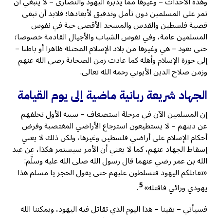
وهذه الأحداث – وغيرها مما يدبره اليهود والنصارى – لا ينبغي أن
تمر على المسلمين دون تأمل وتدقيق لأبعادها؛ فلابد أن تبقى
قضية فلسطين والقدس والمسجد الأقصى حية في نفوس
المسلمين عامة، وفي نفوس الشباب والأجيال القادمة خصوصا؛
حتى تعود – هي وغيرها من بلاد الإسلام المحتلة ظاهرا أو باطنا –
إلى حوزة الإسلام وأهله كما عادت زمن الصحابة رضي الله عنهم
وزمن صلاح الدين الأيوبي رحمه الله تعالى.
الجهاد شريعة ربانية ماضية إلى يوم القيامة
إن المسلمين الآن في مرحلة استضعاف – سببه الأول تخلفهم
عن دينهم – لا يستطيعون استرجاع الأراضي المغتصبة وفرض
أحكام الإسلام على أراضي فلسطين وغيرها، ولكن ذلك لا يعني
إسقاط الجهاد عنهم، كما لا يعني أن الأمر سيستمر هكذا، عن عبد
الله بن عمر رضي عنهما قال رسول الله صلى الله عليه وسلَّم:
«تقاتلكم اليهود فتسلطون عليهم حتى يقول الحجر يا مسلم هذا
5
يهودي ورائي فاقتله»
.
فسيأتي – يقينا – هذا اليوم الذي تقاتل فيه اليهود، ويمكننا الله