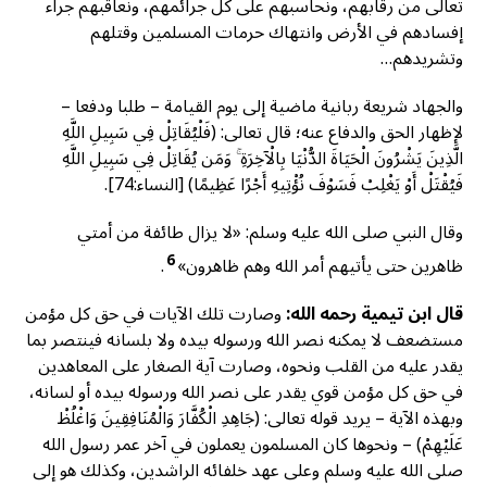
تعالى من رقابهم، ونحاسبهم على كل جرائمهم، ونعاقبهم جراء
إفسادهم في الأرض وانتهاك حرمات المسلمين وقتلهم
وتشريدهم…
والجهاد شريعة ربانية ماضية إلى يوم القيامة – طلبا ودفعا –
لإظهار الحق والدفاع عنه؛ قال تعالى: (فَلْيُقَاتِلْ فِي سَبِيلِ اللَّهِ
الَّذِينَ يَشْرُونَ الْحَيَاةَ الدُّنْيَا بِالْآخِرَةِ ۚ وَمَن يُقَاتِلْ فِي سَبِيلِ اللَّهِ
فَيُقْتَلْ أَوْ يَغْلِبْ فَسَوْفَ نُؤْتِيهِ أَجْرًا عَظِيمًا) [النساء:74].
وقال النبي صلى الله عليه وسلم: «لا يزال طائفة من أمتي
6
ظاهرين حتى يأتيهم أمر الله وهم ظاهرون»
.
قال ابن تيمية رحمه الله:
وصارت تلك الآيات في حق كل مؤمن
مستضعف لا يمكنه نصر الله ورسوله بيده ولا بلسانه فينتصر بما
يقدر عليه من القلب ونحوه، وصارت آية الصغار على المعاهدين
في حق كل مؤمن قوي يقدر على نصر الله ورسوله بيده أو لسانه،
وبهذه الآية – يريد قوله تعالى: (جَاهِدِ الْكُفَّارَ وَالْمُنَافِقِينَ وَاغْلُظْ
عَلَيْهِمْ) – ونحوها كان المسلمون يعملون في آخر عمر رسول الله
صلى الله عليه وسلم وعلى عهد خلفائه الراشدين، وكذلك هو إلى