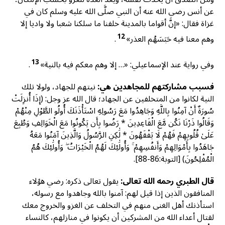
عن أنس رضي الله عنه أن النبي صلَّى الله عليه وسلم كان في
غزاة فقال: «إنَّ أقواما بالمدينة خلفنا ما سلكنا شعبا ولا واديا إلا
12
وهم معنا فيه حَبَسَهُم العذر»
.
13
وفي رواية عند الإسماعيلي: «… إلا وهم معكم فيه بالنية»
.
فسبب مشاركتهم للمجاهدين هي:
نيتهم للجهاد، ولولا تلك
النية لكانوا من المتخلفين عن الجهاد؛ قال الله عز وجل: (إِذَا أُنزِلَتْ
سُورَةٌ أَنْ آمِنُوا بِاللَّهِ وَجَاهِدُوا مَعَ رَسُولِهِ اسْتَأْذَنَكَ أُولُو الطَّوْلِ مِنْهُمْ
وَقَالُوا ذَرْنَا نَكُن مَّعَ الْقَاعِدِينَ * رَضُوا بِأَن يَكُونُوا مَعَ الْخَوَالِفِ وَطُبِعَ
عَلَىٰ قُلُوبِهِمْ فَهُمْ لَا يَفْقَهُونَ * لَٰكِنِ الرَّسُولُ وَالَّذِينَ آمَنُوا مَعَهُ
جَاهَدُوا بِأَمْوَالِهِمْ وَأَنفُسِهِمْ ۚ وَأُولَٰئِكَ لَهُمُ الْخَيْرَاتُ ۖ وَأُولَٰئِكَ هُمُ
الْمُفْلِحُونَ) [التوبة:86-88].
قال الطبري رحمه الله تعالى:
يقول تعالى ذكره: رضي هؤلاء
المنافقون الذين إذا قيل لهم: آمنوا بالله وجاهدوا مع رسوله،
استأذنك أهل الغنى منهم في التخلف عن الغزو والخروج معك
لقتال أعداء الله من المشركين أن يكونوا في منازلهم، كالنساء