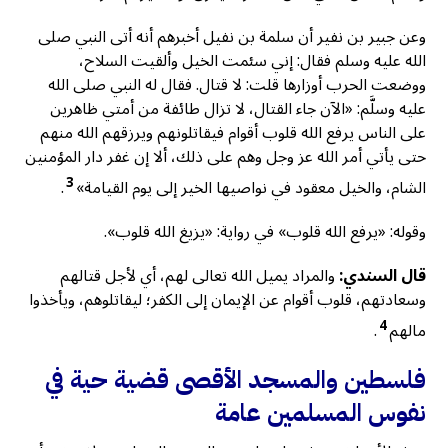
وعن جبير بن نفير أن سلمة بن نفيل أخبرهم أنه أتى النبي صلى
الله عليه وسلم فقال: إني سئمت الخيل وألقيت السلاح،
ووضعت الحرب أوزارها قلت: لا قتال. فقال له النبي صلى الله
عليه وسلَّم: «الآن جاء القتال، لا تزال طائفة من أمتي ظاهرين
على الناس يرفع الله قلوب أقوام فيقاتلونهم ويرزقهم الله منهم
حتى يأتي أمر الله عز وجل وهم على ذلك، ألا إن غفر دار المؤمنين
3
الشام، والخيل معقود في نواصيها الخير إلى يوم القيامة»
.
وقوله: «يرفع الله قلوب» في رواية: «يزيغ الله قلوب».
قال السندي:
والمراد يميل الله تعالى لهم، أي لأجل قتالهم
وسعادتهم، قلوب أقوام عن الإيمان إلى الكفر؛ ليقاتلوهم، ويأخذوا
4
مالهم
.
فلسطين والمسجد الأقصى قضية حية في
نفوس المسلمين عامة