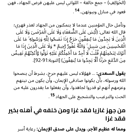
(الْخَوَالِفِ) – جمع خالفة – اللواتي ليس عليهن فرض الجهاد، فهن
14
قعود في منازل وبيوتهن..
.
وتأمل حال المؤمنين عندما لا يتمكنون من الجهاد لعذر قهري؛
قال الله تعالى: (لَّيْسَ عَلَى الضُّعَفَاءِ وَلَا عَلَى الْمَرْضَىٰ وَلَا عَلَى
الَّذِينَ لَا يَجِدُونَ مَا يُنفِقُونَ حَرَجٌ إِذَا نَصَحُوا لِلَّهِ وَرَسُولِهِ ۚ مَا عَلَى
الْمُحْسِنِينَ مِن سَبِيلٍ ۚ وَاللَّهُ غَفُورٌ رَّحِيمٌ * وَلَا عَلَى الَّذِينَ إِذَا مَا
أَتَوْكَ لِتَحْمِلَهُمْ قُلْتَ لَا أَجِدُ مَا أَحْمِلُكُمْ عَلَيْهِ تَوَلَّوا وَّأَعْيُنُهُمْ تَفِيضُ
مِنَ الدَّمْعِ حَزَنًا أَلَّا يَجِدُوا مَا يُنفِقُونَ) [التوبة:91-92].
يقول السعدي:
… فهؤلاء ليس عليهم حرج، بشرط أن ينصحوا
الله ورسوله، بأن يكونوا صادقي الإيمان، وأن يكون من نيتهم
وعزمهم أنهم لو قدروا لجاهدوا، وأن يفعلوا ما يقدرون عليه من
15
الحث والترغيب والتشجيع على الجهاد
.
من جهز غازيا فقد غزا ومن خلفه في أهله بخير
فقد غزا
ومما له عظيم الأجر، ويدل على صدق الإيمان:
رعاية أسر