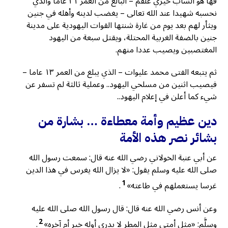
فها هو الشاب خيري علقم – البالغ من العمر ٢١ عاما والذي
نحسبه شهيدا عند الله تعالى – يغضب لدينه وأهله في جنين
ويثأر لهم بعد يوم من غارة شنتها القوات اليهودية على مدينة
جنين بالضفة الغربية المحتلة، ويقتل سبعة من اليهود
المغتصبين ويصيب عددا منهم.
ثم يتبعه الفتى محمد عليوات – الذي يبلغ من العمر ١٣ عاما –
فيصيب اثنين من مسلحي اليهود.. وعملية ثالثة لم تسفر عن
شيء كما أعلن في إعلام اليهود..
دين عظيم وأمة معطاءة … بشارة من
بشائر نصر هذه الأمة
عن أبي عنبة الخولاني رضي الله عنه قال: سمعت رسول الله
صلى الله عليه وسلم يقول: «لا يزال الله يغرس في هذا الدين
1
غرسا يستعملهم في طاعته»
.
وعن أنس رضي الله عنه قال: قال رسول الله صلى الله عليه
2
وسلَّم: «مثل أمتي مثل المطر لا يدرى أوله خير أم آخره»
.