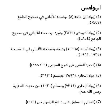
الهوامش
(1) [رواه ابن ماجه (۸)، وحسنه الألباني في صحيح الجامع
(7569)]
(2) [رواه الترمذي (٢٨٦٩) وغيره، وصححه الألباني في صحيح
الجامع (٥٨٥٤)].
(3) [رواه أحمد (١٦٩٦٥) وغيره، وصححه الألباني في الصحيحة
(١٩٣٥، ١٩٦١)].
(4) [ذخيرة العقبي في شرح المجتبى (٢٩/ ٣٥٥)].
(5) [رواه البخاري (٣٥٩٣) ومسلم (٢٩٢١)].
(6) [رواه البخاري (۷۳۱۱) ومسلم (۱۹۲۱) من حديث المغيرة
رضي الله عنه].
(7) [الصارم المسلول على شاتم الرسول ص (۲۲۱)].