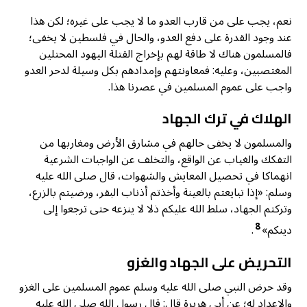
نعم، يجب على من قارب العدو ما لا يجب على غيره؛ لكن هذا
عند وجود القدرة على دفع العدو، والحال في فلسطين لا يخفى؛
فالمسلمون هناك لا طاقة لهم بإخراج القتلة اليهود المحتلين
المغتصبين، وعليه: فمعاونتهم وإمدادهم بكل وسيلة لدحر العدو
واجب على عموم المسلمين في عصرنا هذا.
الهلاك في ترك الجهاد
والمسلمون لا يخفى حالهم في مشارق الأرض ومغاربها من
التفكك والغياب عن الواقع، والتخلف عن الواجبات الشرعية
انهماكا في تحصيل المعايش والشهوات، قال صلى الله عليه
وسلم: «إذا تبايعتم بالعينة وأخذتم أذناب البقر، ورضيتم بالزرع،
وتركتم الجهاد، سلط الله عليكم ذلا لا ينزعه حتى ترجعوا إلى
8
دينكم»
.
التحريض على الجهاد والغزو
وقد حرض النبي صلى الله عليه وسلم عموم المسلمين على الغزو
والإعداد له؛ عن أبي هريرة قال: قال رسول الله صلى الله عليه