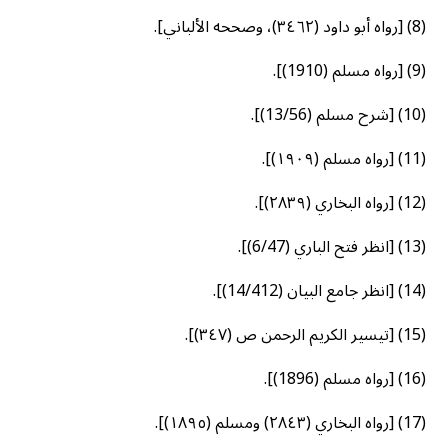
(8) [رواه أبو داود (٣٤٦٢)، وصححه الألباني].
(9) [رواه مسلم (1910)].
(10) [شرح مسلم (13/56)].
(11) [رواه مسلم (۱۹۰۹)].
(12) [رواه البخاري (٢٨٣٩)].
(13) [انظر فتح الباري (6/47)].
(14) [انظر جامع البيان (14/412)].
(15) [تيسير الكريم الرحمن ص (٣٤٧)].
(16) [رواه مسلم (1896)].
(17) [رواه البخاري (٢٨٤٣) ومسلم (١٨٩٥)].