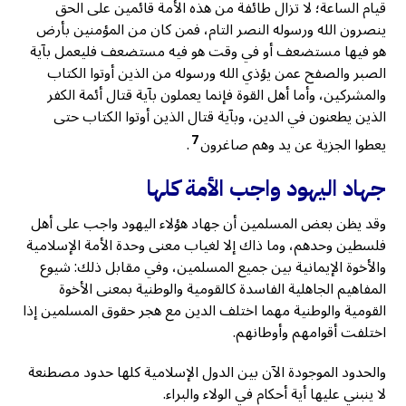
قيام الساعة؛ لا تزال طائفة من هذه الأمة قائمين على الحق
ينصرون الله ورسوله النصر التام، فمن كان من المؤمنين بأرض
هو فيها مستضعف أو في وقت هو فيه مستضعف فليعمل بآية
الصبر والصفح عمن يؤذي الله ورسوله من الذين أوتوا الكتاب
والمشركين، وأما أهل القوة فإنما يعملون بآية قتال أئمة الكفر
الذين يطعنون في الدين، وبآية قتال الذين أوتوا الكتاب حتى
7
يعطوا الجزية عن يد وهم صاغرون
.
جهاد اليهود واجب الأمة كلها
وقد يظن بعض المسلمين أن جهاد هؤلاء اليهود واجب على أهل
فلسطين وحدهم، وما ذاك إلا لغياب معنى وحدة الأمة الإسلامية
والأخوة الإيمانية بين جميع المسلمين، وفي مقابل ذلك: شيوع
المفاهيم الجاهلية الفاسدة كالقومية والوطنية بمعنى الأخوة
القومية والوطنية مهما اختلف الدين مع هجر حقوق المسلمين إذا
اختلفت أقوامهم وأوطانهم.
والحدود الموجودة الآن بين الدول الإسلامية كلها حدود مصطنعة
لا ينبني عليها أية أحكام في الولاء والبراء.