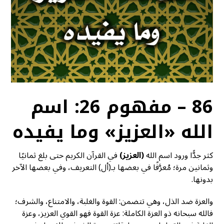
86 – مفهوم 26: اسم
الله «العزيز» وما يفيده
كثر جدًّا ورود اسم الله
(العزيز)
في القرآن الكريم حتى بلغ ثمانيًا
وثمانين مرة؛ مُعرَّفًا في بعضها بـ(أل) التعريف، وفي بعضها الآخر
بدونها.
والعزة ضد الذل، وهي تتضمن: القوة والغلبة، والامتناع، والشرف؛
فالله سبحانه ذو العزة الكاملة: عزة القوة فهو القوي العزيز، وعزة