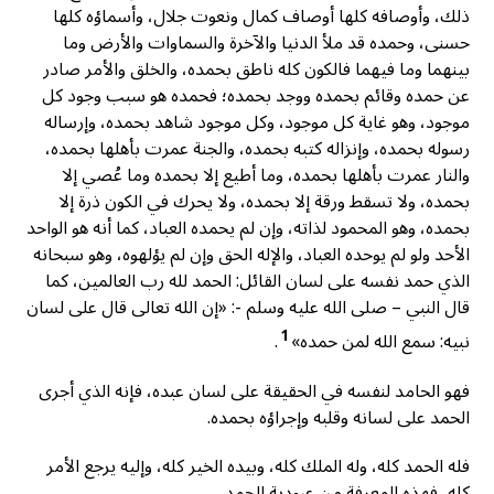
ذلك، وأوصافه كلها أوصاف كمال ونعوت جلال، وأسماؤه كلها
حسنى، وحمده قد ملأ الدنيا والآخرة والسماوات والأرض وما
بينهما وما فيهما فالكون كله ناطق بحمده، والخلق والأمر صادر
عن حمده وقائم بحمده ووجد بحمده؛ فحمده هو سبب وجود كل
موجود، وهو غاية كل موجود، وكل موجود شاهد بحمده، وإرساله
رسوله بحمده، وإنزاله كتبه بحمده، والجنة عمرت بأهلها بحمده،
والنار عمرت بأهلها بحمده، وما أطيع إلا بحمده وما عُصي إلا
بحمده، ولا تسقط ورقة إلا بحمده، ولا يحرك في الكون ذرة إلا
بحمده، وهو المحمود لذاته، وإن لم يحمده العباد، كما أنه هو الواحد
الأحد ولو لم يوحده العباد، والإله الحق وإن لم يؤلهوه، وهو سبحانه
الذي حمد نفسه على لسان القائل: الحمد لله رب العالمين، كما
قال النبي – صلى الله عليه وسلم -: «إن الله تعالى قال على لسان
1
نبيه: سمع الله لمن حمده»
.
فهو الحامد لنفسه في الحقيقة على لسان عبده، فإنه الذي أجرى
الحمد على لسانه وقلبه وإجراؤه بحمده.
فله الحمد كله، وله الملك كله، وبيده الخير كله، وإليه يرجع الأمر
كله، فهذه المعرفة من عبودية الحمد.