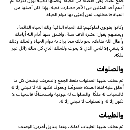
جمع تحية، وهي تفعيلة من الحياة، وأصلها تحيية بوزن تكرمة ثم
أدغم أحد المثلين في الآخر فصارت تحية، وإذا كان أصلها من
الحياة فالمطلوب لمن يُحيَّى بها دوام الحياة.
وكانوا يقولون لملوكهم: لك الحياة الباقية ولك الحياة الدائمة،
وبعضهم يقول: عشرة آلاف سنة، واشتق منها أدام الله أيامك،
وأطال الله بقاءك، نحو ذلك مما يراد به دوام الحياة والملك وذلك
لا ينبغي إلا للحي الذي لا يموت وللملك الذي كل ملك زائل غير
ملكه.
والصلوات
ثم عطف عليها الصلوات بلفظ الجمع والتعريف ليشمل كل ما
أطلق عليه لفظ الصلاة خصوصًا وعمومًا فكلها لله لا تنبغي إلا له
فالتحيات له ملكًا، والصلوات له عبودية واستحقاقًا فالتحيات لا
تكون إلا له والصلوات لا تنبغي إلا له.
والطيبات
ثم عطف عليها الطيبات كذلك، وهذا يتناول أمرين: الوصف