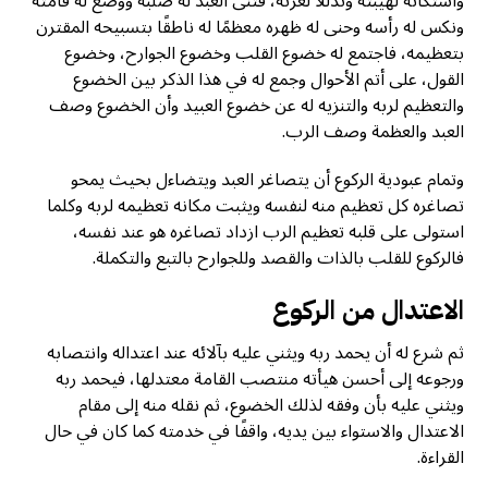
واستكانة لهيبته وتذللا لعزته، فثنى العبد له صلبه ووضع له قامته
ونكس له رأسه وحنى له ظهره معظمًا له ناطقًا بتسبيحه المقترن
بتعظيمه، فاجتمع له خضوع القلب وخضوع الجوارح، وخضوع
القول، على أتم الأحوال وجمع له في هذا الذكر بين الخضوع
والتعظيم لربه والتنزيه له عن خضوع العبيد وأن الخضوع وصف
العبد والعظمة وصف الرب.
وتمام عبودية الركوع أن يتصاغر العبد ويتضاءل بحيث يمحو
تصاغره كل تعظيم منه لنفسه ويثبت مكانه تعظيمه لربه وكلما
استولى على قلبه تعظيم الرب ازداد تصاغره هو عند نفسه،
فالركوع للقلب بالذات والقصد وللجوارح بالتبع والتكملة.
الاعتدال من الركوع
ثم شرع له أن يحمد ربه ويثني عليه بآلائه عند اعتداله وانتصابه
ورجوعه إلى أحسن هيأته منتصب القامة معتدلها، فيحمد ربه
ويثني عليه بأن وفقه لذلك الخضوع، ثم نقله منه إلى مقام
الاعتدال والاستواء بين يديه، واقفًا في خدمته كما كان في حال
القراءة.