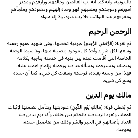
بالربوبية، وأنه كما أنه رب العالمين وخالقهم ورازقهم ومدبر
أمورهم وموجدهم ومفنيهم فهو وحده إلههم ومعبودهم وملجأهم
ومفزعهم عند النوائب فلا رب غيره، ولا إله سواه.
الرحمن الرحيم
ثم لقوله: (الرَّحْمَنِ الرَّحِيمِ) عبودية تخصها، وهي شهود عموم رحمته
وسعها لكل شيء وأخذ كل موجود بنصيبه منها، ولا سيما الرحمة
الخاصة التي أقامت عبده بين يديه في خدمته يناجيه بكلامه
ويتملقه ويسترحمه ويسأله هدايته ورحمته وإتمام نعمته عليه،
فهذا من رحمته بعبده، فرحمته وسعت كل شيء، كما أن حمده
وسع كل شيء.
مالك يوم الدين
ثم يُعطي قوله: (مَالِكِ يَوْمِ الدِّينِ) عبوديتها ويتأمل تضمنها لإثبات
المعاد، وتفرد الرب فيه بالحكم بين خلقه، وأنه يوم يدين فيه
العباد بأعمالهم في الخير والشر وذلك من تفاصيل حمده،
وموجبه.