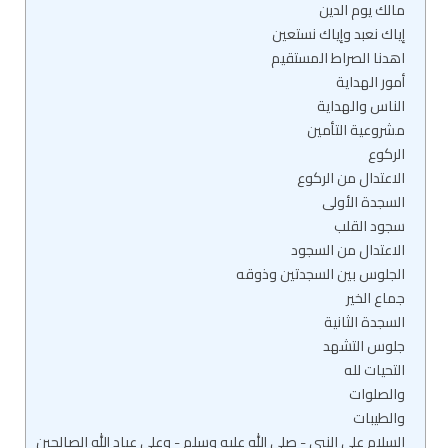
مالك يوم الدين
إياك نعبد وإياك نستعين
اهدنا الصراط المستقيم
أمور الهداية
الناس والهداية
مشروعية التأمين
الركوع
الاعتدال من الركوع
السجدة الأولى
سجود القلب
الاعتدال من السجود
الجلوس بين السجدتين وذوقه
جماع الخير
السجدة الثانية
جلوس التشهد
التحيات لله
والصلوات
والطيبات
السلام على النبي - صلى الله عليه وسلم - وعلى عباد الله الصالحين