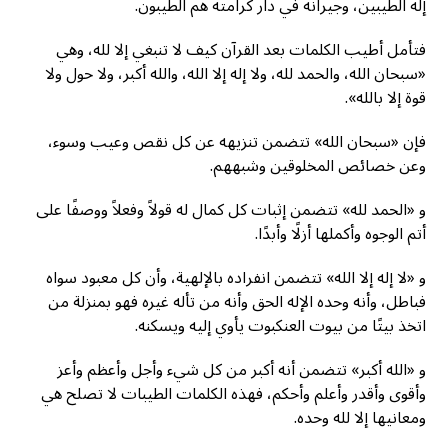
إله الطيبين، وجيرانه في دار كرامته هم الطيبون.
فتأمل أطيب الكلمات بعد القرآن كيف لا تنبغي إلا لله، وهي
«سبحان الله، والحمد لله، ولا إله إلا الله، والله أكبر، ولا حول ولا
قوة إلا بالله».
فإن «سبحان الله» تتضمن تنزيهه عن كل نقص وعيب وسوء،
وعن خصائص المخلوقين وشبههم.
و «الحمد لله» تتضمن إثبات كل كمال له قولاً وفعلاً ووصفًا على
أتم الوجوه وأكملها أزلًا وأبدًا.
و «لا إله إلا الله» تتضمن انفراده بالإلهية، وأن كل معبود سواه
فباطل، وأنه وحده الإله الحق وأنه من تأله غيره فهو بمنزلة من
اتخذ بيتًا من بيوت العنكبوت يأوي إليه ويسكنه.
و «الله أكبر» تتضمن أنه أكبر من كل شيء وأجل وأعظم وأعز
وأقوى وأقدر وأعلم وأحكم، فهذه الكلمات الطيبات لا تصلح هي
ومعانيها إلا لله وحده.