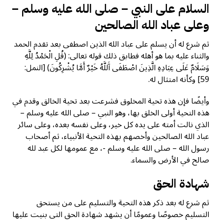
السلام على النبي – صلى الله عليه وسلم –
وعلى عباد الله الصالحين
ثم شرع له أن يسلم على عباد الله الذين اصطفى بعد تقدم الحمد
والثناء عليه بما هو أهله فطابق ذلك قوله تعالى: (قُلِ الْحَمْدُ لِلَّهِ
وَسَلَامٌ عَلَى عِبَادِهِ الَّذِينَ اصْطَفَى آَللَّهُ خَيْرٌ أَمَّا يُشْرِكُونَ) [النمل:
59] وكأنه امتثال له.
وأيضًا فإن هذه تحية المخلوق فشرعت بعد تحية الخالق وقدم في
هذه التحية أولى الخلق بها، وهو النبي – صلى الله عليه وسلم –
الذي نالت أمته على يده كل خير، وعلى نفسه بعده، وعلى سائر
عباد الله الصالحين وأخصهم بهذه التحية الأنبياء، ثم أصحاب
رسول الله – صلى الله عليه وسلم -، مع عمومها لكل عبد لله
صالح في الأرض والسماء.
شهادة الحق
ثم شرع له بعد ذكر هذه التحية والتسليم على من يستحق
التسليم خصوصًا وعمومًا أن يشهد شهادة الحق التي بنيت عليها