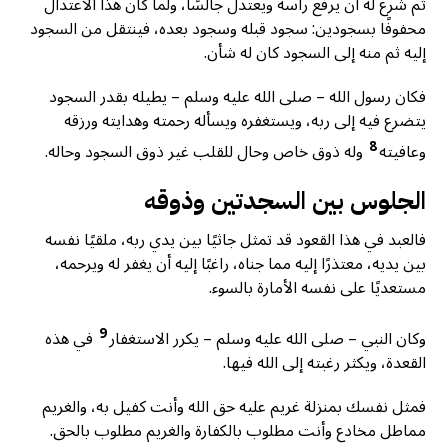
ثم شرع له أن يرفع رأسه ويعتدل جالسًا، ولما كان هذا الاعتدال
محفوفًا بسجودين: سجود قبله وسجود بعده، فينتقل من السجود
إليه ثم منه إلى السجود كان له شأن.
فكان رسول الله – صلى الله عليه وسلم – يطيله بقدر السجود
يتضرع فيه إلى ربه، ويستغفره ويسأله رحمته وهدايته ورزقه
8
وعافيته
وله ذوق خاص وحال للقلب غير ذوق السجود وحاله.
الجلوس بين السجدتين وذوقه
فالعبد في هذا القعود قد تمثل جاثيًا بين يدي ربه، ملقيًا نفسه
بين يديه، معتذرًا إليه مما جناه، راغبًا إليه أن يغفر له ويرحمه،
مستعديًا على نفسه الأمارة بالسوء.
9
وكان النبي – صلى الله عليه وسلم – يكرر الاستغفار
في هذه
القعدة، ويكثر رغبته إلى الله فيها.
فمثل نفسك بمنزلة غريم عليه حق الله وأنت كفيل به، والغريم
مماطل مخادع وأنت مطلوب بالكفارة والغريم مطلوب بالحق.