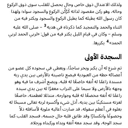
ولذلك الاعتدال ذوق خاص وحال يحصل للقلب سوى ذوق الركوع
وحاله، وهو ركن مقصود لذاته كَرُكْن الركوع والسجود سواء؛ ولهذا
كان رسول الله يطيله كما يطيل الركوع والسجود ويكثر فيه من
3
الثناء والحمد والتمجيد كما ذكرناه في هديه
– صلى الله عليه
وسلم – وكان في قيام الليل يكثر فيه من قول: «لربي الحمد لربي
4
الحمد»
يكررها.
السجدة الأولى
ثم شرع له أن يكبر ويخر ساجدًا، ويعطي في سجوده كل عضو من
أعضائه حظه من العبودية فيضع ناصيته بالأرض بين يدي ربه
مسندة راغمًا له أنفه خاضعًا له قلبه، ويضع أشرف ما فيه وهو
وجهه بالأرض ولا سيما على التراب معفرًا له بين يدي سيده
راغمًا له أنفه مخضعًا له قلبه وجوارحه، متذللا لعظمته، خاضعًا
لعزته مستكينًا بين يديه، أذل شيء وأكسره لربه تعالى مسبحًا له
بعلوه في أعظم سفوله، قد صارت أعاليه ملوية لأسافله ذلاً
وخضوعًا وانكسارًا وقد طابق قلبه حال جسمه، فسجد القلب كما
سجد الوجه، وقد سجد معه أنفه ويداه وركبتاه ورجلاه.