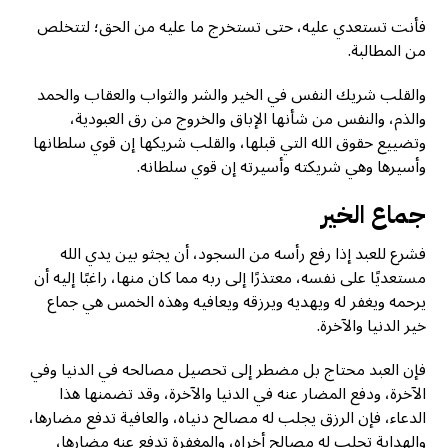
فأنت تستعدي عليه، حتى تستخرج ما عليه من الحق؛ لتتخلص
من المطالبة.
والقلب شريك النفس في الخير والشر والثواب والعقاب والحمد
والذم، والنفس من شأنها الإباق والخروج من رق العبودية،
وتضييع حقوق الله التي قبلها، والقلب شريكها إن قوي سلطانها
وأسيرها وهي شريكته وأسيرته إن قوي سلطانه.
جماع الخير
فشرع للعبد إذا رفع رأسه من السجود، أن يجثو بين يدي الله
مستعديًا على نفسه، معتذرًا إلى ربه مما كان منها، راغبًا إليه أن
يرحمه ويغفر له ويهديه ويرزقه ويعافيه وهذه الخمس هي جماع
خير الدنيا والآخرة.
فإن العبد محتاج بل مضطر إلى تحصيل مصالحه في الدنيا وفي
الآخرة، ودفع المضار عنه في الدنيا والآخرة، وقد تضمنها هذا
الدعاء، فإن الرزق يجلب له مصالح دنياه، والعافية تدفع مضارها،
والهداية تجلب له مصالح أخراه، والمغفرة تدفع عنه مضارها،