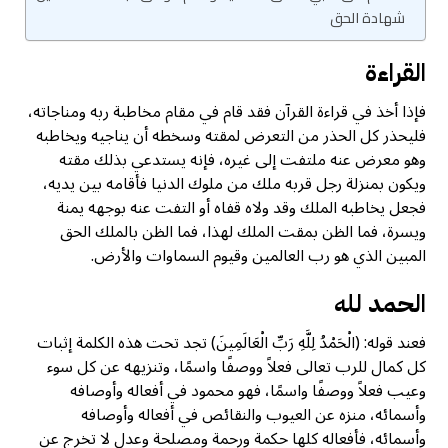
شهادة الحق
القراءة
فإذا أخذ في قراءة القرآن فقد قام في مقام مخاطبة ربه ومناجاته،
فليحذر كل الحذر من التعرض لمقته وسخطه أن يناجيه ويخاطبه
وهو معرض عنه ملتفت إلى غيره، فإنه يستدعي بذلك مقته
ويكون بمنزلة رجل قربه ملك من ملوك الدنيا فأقامه بين يديه،
فجعل يخاطبه الملك وقد ولاه قفاه أو التفت عنه بوجهه يمنة
ويسرة، فما الظن بمقت الملك لهذا، فما الظن بالملك الحق
المبين الذي هو رب العالمين وقيوم السماوات والأرض.
الحمد لله
فعند قوله: (الْحَمْدُ لِلَّهِ رَبِّ الْعَالَمِينَ) تجد تحت هذه الكلمة إثبات
كل كمال للرب تعالى فعلاً ووصفًا واسمًا، وتنزيهه عن كل سوء
وعيب فعلاً ووصفًا واسمًا، فهو محمود في أفعاله وأوصافه
وأسمائه، منزه عن العيوب والنقائص في أفعاله وأوصافه
وأسمائه، فأفعاله كلها حكمة ورحمة ومصلحة وعدل لا تخرج عن