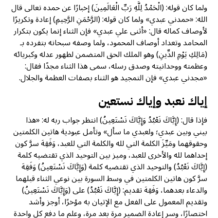
ولما كان قوله: (الْحَمْدُ لِلَّهِ رَبِّ الْعَالَمِينَ) إخبارًا عن حمده تعالى قال
الله: «حمدني عبدي» ولما كان قوله: (الرَّحْمَنِ الرَّحِيمِ) إعادة وتكريرًا
لأوصاف كماله قال: «أثنى علي عبدي» فإن الثناء إنما يكون بتكرار
المحامد وتعداد أوصاف المحمود، ولما وصفه سبحانه بتفرده بـ
(مَالِكِ يَوْمِ الدِّينِ) وهو الملك الحق المتضمن لظهور عدله وكبريائه
وعظمته ووحدانيته وصدق رسله، سمى هذا الثناء مجدًا فقال:
«مجدني عبدي» فإن التمجيد هو الثناء بصفات العظمة والجلال.
إياك نعبد وإياك نستعين
فإذا قال: (إِيَّاكَ نَعْبُدُ وَإِيَّاكَ نَسْتَعِينُ) انتظر جواب ربه له: «هذا
بيني وبين عبدي؛ ولعبدي ما سأل» وتأمل عبودية هاتين الكلمتين
وحقوقهما ومَيِّزَ الكلمة التي لله والكلمة التي للعبد، وَفَقِهَ سرَّ كون
إحداهما لله والأخرى للعبد، وميز بين التوحيد الذي تقتضيه كلمة
(إِيَّاكَ نَعْبُدُ) والتوحيد الذي تقتضيه كلمة (وَإِيَّاكَ نَسْتَعِينُ) وَفَقِهَ
سرَّ كون هاتين الكلمتين في وسط السورة بين نوعي الثناء قبلهما
والدعاء بعدهما، وَفَقِهَ تقديم: (إِيَّاكَ نَعْبُدُ) على (وَإِيَّاكَ نَسْتَعِينُ)
وتقديم المعمول على الفعل مع الإتيان به مؤخرًا، أوجز وأشد
اختصارًا، وسر إعادة الضمير مرة بعد مرة، وعلم ما دفع كل واحدة