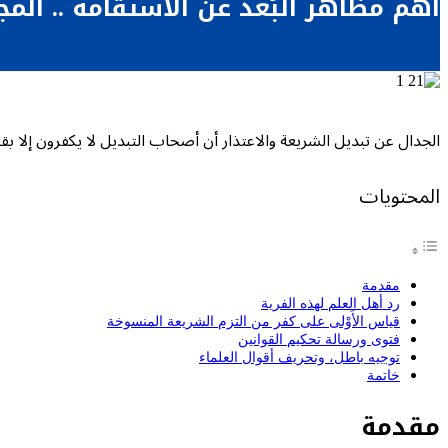
أهم مظاهر البُعد عن الاستقامة .. المج
الجدال عن تبديل الشريعة والاعتذار أن أصحاب التبديل لا يكفرون إلا بق
المحتويات
مقدمة
رد أهل العلم لهذه الفرية
قياس الأَوْلى على كفر من التزم الشريعة المنسوخة
فتوى ورسالة تحكيم القوانين
توجيه باطل، وتحريف أقوال العلماء
خاتمة
مقدمة