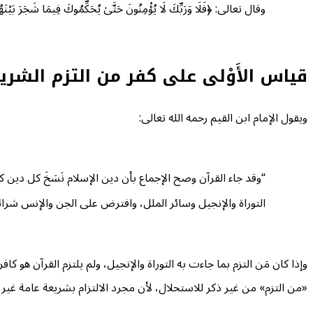
وقال تعالى: ﴿فَلَا وَرَبِّكَ لَا يُؤْمِنُونَ حَتَّىٰ يُحَكِّمُوكَ فِيمَا شَجَرَ بَيْنَه
قياس الأَوْلى على كفر من التزم الشر
ويقول الإمام ابن القيم رحمه الله تعالى:
“وقد جاء القرآن وصح الإجماع بأن دين الإسلام نَسَخَ كل دين كا
التوراة والإنجيل وسائر الملل، وافترض على الجن والإنس شرائع ا
وإذا كان مَن التزم بما جاءت به التوراة والإنجيل، ولم يلتزم القرآن هو كا
«من التزم» من غير ذكر للاستحلال، لأن مجرد الالتزام بشريعة عامة غير 