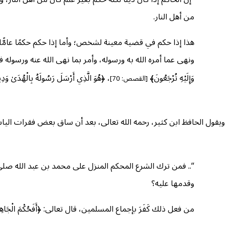
من أهل النار.
هذا إذا حكم في قضية معينة لشخص؛ وأما إذا حكم حكمًا عامًّا ف
ونهى عما أمره الله به ورسوله، وأمر بما نهى الله عنه ورسوله فهذا لون 
وَإِلَيْهِ تُرْجَعُونَ﴾
، ﴿هُوَ الَّذِي أَرْسَلَ رَسُولَهُ بِالْهُدَىٰ وَدِين
[القصص: 70]
ويقول الحافظ ابن كثير، رحمه الله تعالى، بعد أن ساق بعض فقرات الياس
“.. فمن ترك الشرع المحكم المنزل على محمد بن عبد الله صلى ا
وقدمها عليه؟
من فعل ذلك كَفَرَ بإجماع المسلمين، قال تعالى: ﴿أَفَحُكْمَ الْجَاهِلِيَّةِ يَبْغ