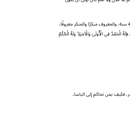
سنة، والمعروف منكرًا والمنكر معروفًا،
 الْأُولَىٰ وَالْآخِرَةِ ۖ وَلَهُ الْحُكْمُ
ر، فكيف بمن تحاكم إلى الياسا،