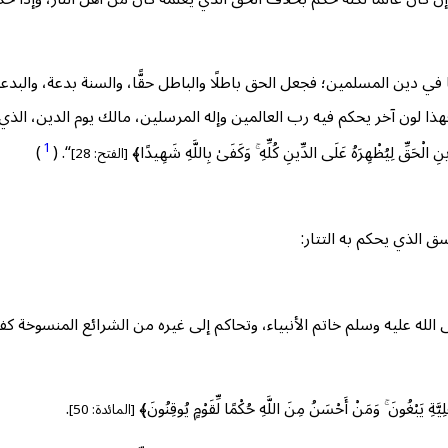
ي دين المسلمين؛ فجعل الحق باطلًا والباطل حقًّا، والسنة بدعة، والبدعة 
آخر يحكم فيه رب العالمين وإله المرسلين، مالك يوم الدين، الذي ﴿لَهُ الْحَمْدُ فِي
1
ِ الْحَقِّ لِيُظْهِرَهُ عَلَى الدِّينِ كُلِّهِ ۚ وَكَفَىٰ بِاللَّهِ شَهِيدًا﴾
“. (
)
[الفتح: 28]
ق الذي يحكم به التتار:
لله عليه وسلم خاتم الأنبياء، وتحاكم إلى غيره من الشرائع المنسوخة كف
ُونَ ۚ وَمَنْ أَحْسَنُ مِنَ اللَّهِ حُكْمًا لِّقَوْمٍ يُوقِنُونَ﴾
.
[المائدة: 50]