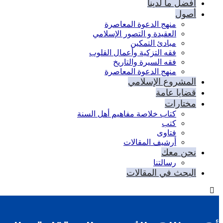
أفضل ما لدينا
أصول
منهج الدعوة المعاصرة
العقيدة و التصور الإسلامي
مبادئ التمكين
فقه التزكية وأعمال القلوب
فقه السيرة والتاريخ
منهج الدعوة المعاصرة
المشروع الإسلامي
قضايا عامة
مختارات
كتاب خلاصة مفاهيم أهل السنة
كتب
فتاوى
أرشيف المقالات
نحن معك
رسالتنا
البحث في المقالات