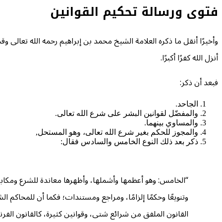
فتوى ورسالة تحكيم القوانين
وأخيرًا أنقل ما ذكره العلامة الشيخ محمد بن إبراهيم رحمه الله تعالى 
أنزل الله كفرًا أكبرًا.
فبعد أن ذكر:
الجاحد.
والمفضّل لقوانين البشر على شرع الله تعالى.
والمساوي بينهما.
والمجوز للحكم بغير شرع الله تعالى، وهو المستحل,
ذكر بعد ذلك النوع الخامس والسادس فقال:
“الخامس: وهو أعظمها وأشملها، وأظهرها معاندة للشرع ومكابرة ل
وتنويعًا وحكمًا إلزامًا، ومراجع ومستندات؛ فكما أن للمحاكم
القانون الملفق من شرائع شتى، وقوانين كثيرة، كالقانون الفر