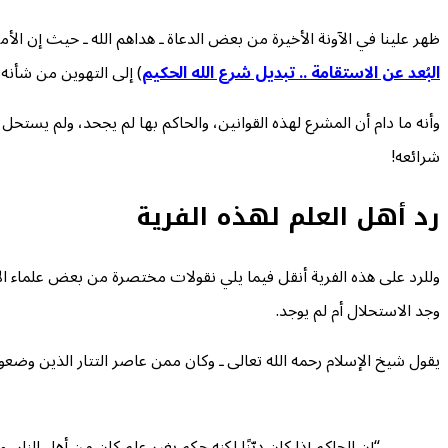
ظهر علينا في الآونة الأخيرة من بعض الدعاة ـ هداهم الله ـ حيث إن الأمر
البُعد عن الاستقامة .. تبديل شرع الله الحكيم
) إلى التهوين من شأنه 
وأنه ما دام أن المشرع لهذه القوانين، والحاكم بها لم يجحد، ولم يستحل
شرائعه!
رد أهل العلم لهذه الفرية
وللرد على هذه الفرية أنقل فيما يلي نقولات مختصرة من بعض علماء الأ
وجد الاستحلال أم لم يوجد.
يقول شيخ الإسلام رحمه الله تعالى ـ وكان ممن عاصر التتار الذين وضعوا 
“إن الحاكم إذا كان ديّنًا لكنه حكم بغير علم كان من أهل النار،