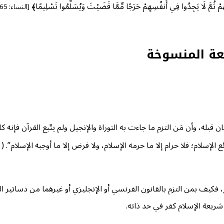
ُمْ ثُمَّ لَا يَجِدُوا فِي أَنفُسِهِمْ حَرَجًا مِّمَّا قَضَيْتَ وَيُسَلِّمُوا تَسْلِيمًا﴾
[النساء: 65]
يعة المنسوخة
ن قبله، وأن مَن التزم ما جاءت به التوراة والإنجيل ولم يتّبع القرآن فإنه
3
لإسلام؛ فلا حرام إلا ما حرمه الإسلام، ولا فرض إلا ما أوجبه الإسلام”. (
فر، فكيف بمن التزم بالقانون الفرنسي أو الإنجليزي أو غيرهما من دساتير الك
شريعة الإسلام كفر في حد ذاته.