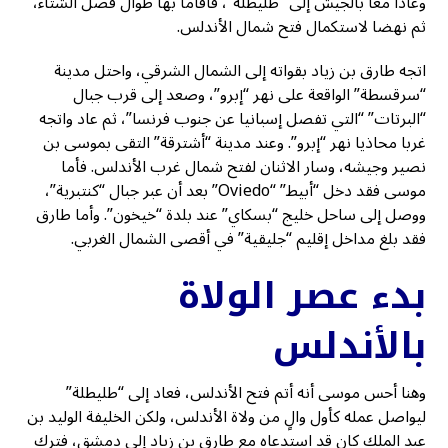
وعادا معا بالجيش إلى “طليطلة”، فأقاما بها طوال فصل الشتاء،
ثم نهضا لاستكمال فتح شمال الأندلس.
اتجه طارق بن زياد بقواته إلى الشمال الشرقي، واحتل مدينة
“سرقسطة” الواقعة على نهر “إبرو”، وصعد إلى قرب جبال
“البرتات” “التي تفصل إسبانيا عن جنوب فرنسا”، ثم عاد واتجه
غربا محاذيا نهر “إبرو”. وعند مدينة “أشترقة” التقى بموسى بن
نصير وجيشه، وسار الاثنان لفتح شمال غرب الأندلس. فأما
موسى فقد دخل “أبيط” “Oviedo” بعد أن عبر جبال “كنتبرية”،
ووصل إلى ساحل خليج “بسكاي” عند بلدة “خيخون”. وأما طارق
فقد بلغ مداخل إقليم “جليقية” في أقصى الشمال الغربي.
بدء عصر الولاة
بالأندلس
وهنا أحس موسى أنه أتم فتح الأندلس، فعاد إلى “طليطلة”
ليواصل عمله كأول والٍ من ولاة الأندلس، ولكن الخليفة الوليد بن
عبد الملك كان قد استدعاه مع طارق بن زياد إلى دمشق، فترك