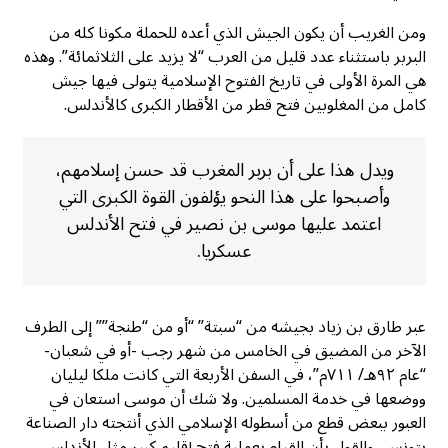
ومن الغريب أن يكون الجيش الذي أعده للحملة مكونا كله من
البربر باستثناء عدد قليل من العرب “لا يزيد على الثلاثمائة”. وهذه
هي المرة الأولى في تاريخ الفتوح الإسلامية يتولى فيها جيش
كامل من المغلوبين فتح قطر من الأقطار الكبرى كالأندلس.
ويدل هذا على أن بربر المغرب قد حسن إسلامهم،
وأصبحوا على هذا النحو يؤلفون القوة الكبرى التي
اعتمد عليها موسى بن نصير في فتح الأندلس
عسكريا.
عبر طارق بن زياد بجيشه من “سبتة” “أو من “طنجة”” إلى الطرف
الآخر من المضيق في الخامس من شهر رجب -أو في شعبان-
“عام ٩٢هـ/ ٧١١م”، في السفن الأربعة التي كانت ملكا ليليان
ووضعها في خدمة المسلمين. ولا شك أن موسى استعان في
العبور ببعض قطع من أسطوله الإسلامي الذي أنتجته دار الصناعة
بتونس، والقول بأن القيام بعملية فتح إقليم كبير مثل الأندلس