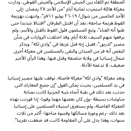
المنطقة تم اللقاء بين الجيش الإسلامي والجيش القوطي، ودارت
معركة هائلة استمرت ثمانية أيام “من الأحد ٢٨ رمضان -إلى
الأحد الخامس من شوال/ ١٩-٢٦ يوليو ٧١١م”، وانتهت بهزيمة
القوط هزيمة ساحقة، بعد أن اقتتل الطرفان “اقتتالا شديدا حتى
ظنوا أنه الفناء”، وتبع المسلمون فلول القوط بالقتل والأسر، ولم
يرفعوا عنهم السيف ثلاثة أيام. وقد اختلفت الروايات في شأن
مصير “لذريق”، فقيل: إنه قتل غريقا في “وادي لكه”. ويذكر
البعض أنه فر من الميدان والتقى بالمسلمين في معركة أخرى
شمال إسبانيا في ولاية شلمنقة وقتل فيها، وهذا الرأي الأخير
ضعيف، لا تدعمه الأدلة.
وتعد معركة “وادي لكه” معركة فاصلة، توقف عليها مصير إسبانيا
في يد المسلمين، بحيث يمكن القول “إن جميع المعارك التي
حدثت بعد ذلك في بقية أنحاء شبه الجزيرة كانت بمثابة
مناوشات بسيطة -وإن كان بعضها مهما وقويا- إذا قورنت بهذه
المعركة الفاصلة، ولم يستغرق استيلاء المسلمين على إسبانيا
بعد ذلك -رغم وعورة مسالكها وقسوة مناخها- أكثر من ثلاث
سنوات، وهذا يدل على أن المقاومة كانت قد ضعفت تقريبا”.