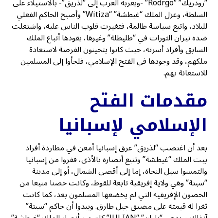
“رودريك” “Rodrgo” -ويعربه العرب إلى “لذريق”- بالاستيلاء على
السلطة، وعزل الملك “غيطشة” “Witiza” وأصبح الحاكم الفعلي
للبلاد، واتبع سياسة ظالمة، فتغيرت قلوب الناس عليه، واشتعلت
ضده نيران الثورات في “طليطلة” وغيرها، يقودها أتباع الملك
السابق وأفراد أسرته، حيث كانوا يتحينون الفرصة لاستعادة
ملكهم، وقد وجودها في الفتح الإسلامي، فلجأوا إلى المسلمين
للاستعانة بهم.
مقدمات الفتح
الإسلامي لإسبانيا
بعد أن اغتصب “لذريق” عرق إسبانيا أمعن في مطاردة أفراد
بيت الملك “غيطشة” وتتبع أنصاره بالأذى، ففروا من إسبانيا
والتمسوا سبل النجاة، إما إلى أقصى الشمال، أو إلى مدينة
“سبتة” وهي ولاية إفريقية تابعة للقوط، وكانت حصنا منيعا من
الحصون الإفريقية التي لم يخضعها المسلمون بعد، كما كانت
ثغرا له قيمته على مضيق جبل طارق. ويبدوا أن حاكم “سبتة”