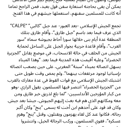
يمكن أن يفي بحاجته استعارة سفن قول بعيد، فمن الراجح تماما
أنه كانت للمسلمين سفنهم، استعملها جيشهم في هذا الفتح.
تجمع الجيش الإسلامي -بعد العبور- عند جبل “كالبي” “CALPE”
الذي عرف فيما بعد باسم “جبل طارق”، وأقام طارق بتلك
المنطقة عدة أيام بنى خلالها سورا أحاط بجيوشه سماه “سور
العرب”، وأقام قاعدة حربية بجوار الجبل على الساحل لحماية
الجيش من الخلف في حالة الانسحاب، في موضع يقابل “الجزيرة
الخضراء” وعليه أقيمت هذه المدينة فيما بعد. “وهذا الميناء
يسهل اتصاله بميناء “سبتة” المغربي، على حين يصعب اتصاله
بإسبانيا لوجود مرتفعات بينهما”. ولم يمض وقت طويل حتى
اشتبك الجيش الإسلامي مع قوات القوط في عدة معارك بالقرب
من “الجزيرة الخضراء” انتصر فيها المسلمون. يقول الرازي -وهو
من كبار المؤرخين الأندلسيين- “لما بلغ لذريق خبر طارق ومن
معه ومكانهم الذي هم فيه بعث إليهم الجيوش، جيشا بعد جيش.
وكان قد قود على أحدهم ابن أخت له يسمى “ينج” وكان أكبر
رجاله، فكانوا عند كل لقاء يهزمون ويقتلون، وقتل “ينج” وهزم
عسكره”، فقوي المسلمون، وركب الرجالة الخيل، وانتشروا