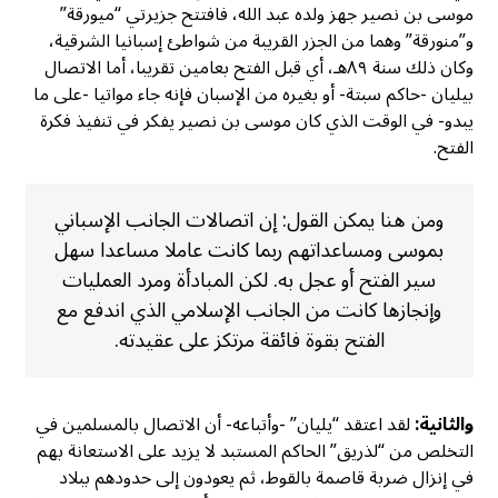
موسى بن نصير جهز ولده عبد الله، فافتتح جزيرتي “ميورقة”
و”منورقة” وهما من الجزر القريبة من شواطئ إسبانيا الشرقية،
وكان ذلك سنة ٨٩هـ، أي قبل الفتح بعامين تقريبا، أما الاتصال
بيليان -حاكم سبتة- أو بغيره من الإسبان فإنه جاء مواتيا -على ما
يبدو- في الوقت الذي كان موسى بن نصير يفكر في تنفيذ فكرة
الفتح.
ومن هنا يمكن القول: إن اتصالات الجانب الإسباني
بموسى ومساعداتهم ربما كانت عاملا مساعدا سهل
سير الفتح أو عجل به. لكن المبادأة ومرد العمليات
وإنجازها كانت من الجانب الإسلامي الذي اندفع مع
الفتح بقوة فائقة مرتكز على عقيدته.
والثانية:
لقد اعتقد “يليان” -وأتباعه- أن الاتصال بالمسلمين في
التخلص من “لذريق” الحاكم المستبد لا يزيد على الاستعانة بهم
في إنزال ضربة قاصمة بالقوط، ثم يعودون إلى حدودهم ببلاد