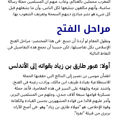
المغرب محملين بالغنائم، وغاب عنهم أن المسلمين حملة رسالة
سامية، وأنهم مكلفون بتبليغها لكل الناس، وأن ما يشغلهم قبل
كل شيء هو نشر مبادئ دينهم السمحة وتعريف الشعوب بها.
مراحل الفتح
ويطول المقام لو أردنا أن نتتبع -في هذا المختصر- مراحل الفتح
الإسلامي بكل تفاصيلها، لكن حسبنا أن نجمع هذه التفاصيل في
النقاط التالية:
أولا: عبور طارق بن زياد بقواته إلى الأندلس
اطمأن موسى بن نصير إلى النتائج التي حققتها الحملة
الاستطلاعية بقيادة طريف ابن مالك، وزادت رغبته في الفتح،
واشتد عزمه وتلهفه على السير في هذه المغامرة، فأعد حملة
عسكرية قوامها سبعة آلاف جندي، وجلهم من المسلمين البربر،
وأمر عليهم قائدا من قواده المشهورين بحسن القيادة والكفاءة
وقوة الإخلاص، هو “مولاه طارق بن زياد” وهو -في أصح الآراء-
بربري من قبيلة “نفزة”.