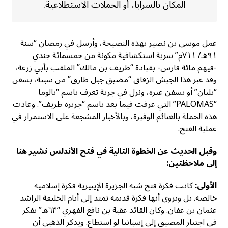
المكان بالسرايا، أو الحملات الاستطلاعية.
عمل موسى بن نصير بهذه النصيحة، وأرسل في رمضان “سنة
٩١هـ/ ٧١١م” سرية استكشافية مكونة من خمسمائة جندي
-فيهم مائة فارس- بقيادة “طريف بن مالك” الملقب بأبي زرعة،
وقد عبر هذا الجيش الزقاق “مضيق جبل طارق” من سبتة، بسفن
“يليان” أو بسفن غيره، ونزل في جزية تعرف باسم “بالوما
“PALOMAS” التي عرفت فيما بعد باسم “جزيرة طريف”. وعادت
هذه الحملة بالغنائم الوفيرة، وبالأخبار المشجعة على الاستمرار في
عملية الفتح.
وقبل الحديث عن الخطوة التالية في فتح الأندلس نشير هنا
إلى ملاحظتين:
الأولى:
كانت فكرة فتح شبه الجزيرة الإيبيرية فكرة إسلامية
خالصة. بل ويروى أنها فكرة قديمة تمتد إلى أيام الخليفة الراشد
عثمان بن عفان. وكان القائد عقبة بن نافع الفهري “٦٣هـ” يفكر
في اجتياز المضيق إلى إسبانيا لو استطاع. ويذكر الذهبي أن