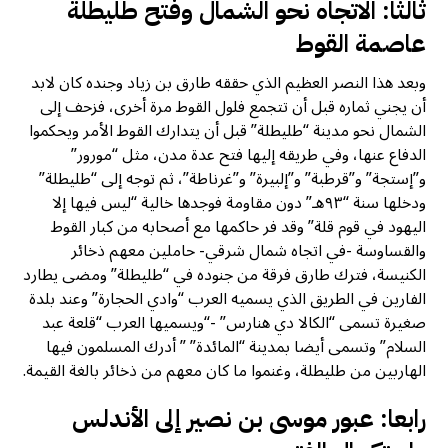
ثالثا: الاتجاه نحو الشمال وفتح طليطلة
عاصمة القوط
وبعد هذا النصر العظيم الذي حققه طارق بن زياد وجنده كان لابد
أن يجني ثماره قبل أن تتجمع فلول القوط مرة أخرى، فزحف إلى
الشمال نحو مدينة “طليطلة” قبل أن يتدارك القوط الأمر ويحكموا
الدفاع عنها، وفي طريقه إليها فتح عدة مدن، مثل “مورور”
و”إستجة” و”قرطبة” و”إلبيرة” و”غرناطة”، ثم توجه إلى “طليطلة”
ودخلها سنة “٩٣هـ” دون مقاومة فوجدها خالية “ليس فيها إلا
اليهود في قوم قلة” وقد فر حاكمها مع أصحابه من كبار القوط
والقساوسة -في اتجاه شمال شرقي- حاملين معهم ذخائر
الكنيسة، فترك طارق فرقة من جنوده في “طليطلة” ومضى يطارد
الفارين في الطريق الذي يسميه العرب “وادي الحجارة” وعند بلدة
صغيرة تسمى “الكالا دي هنارس” -“ويسميها العرب “قلعة عبد
السلام” وتسمى أيضا بمدينة “المائدة” ” أدرك المسلمون فيها
الهاربين من طليطلة، وغنموا ما كان معهم من ذخائر بالغة القيمة.
رابعا: عبور موسى بن نصير إلى الأندلس