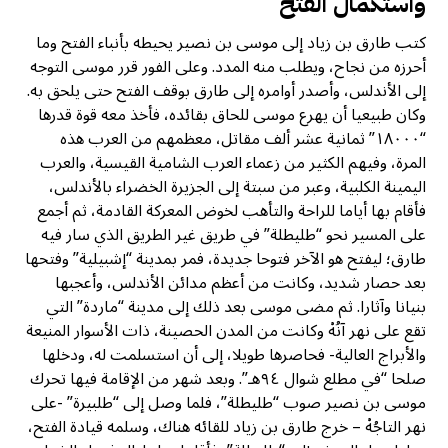
واستكمال الفتح
كتب طارق بن زياد إلى موسى بن نصير يحيطه بأنباء الفتح وما
أحرزه من نجاح، ويطلب منه المدد. وعلى الفور قرر موسى التوجه
إلى الأندلس، وأصدر أوامره إلى طارق بوقف الفتح حتى يلحق به.
وكان طبيعيا أن يهرع موسى للحاق بقائده، فأخذ معه قوة قدرها
“١٨٠٠٠” ثمانية عشر ألف مقاتل، معظمهم من العرب هذه
المرة، وفيهم الكثير من زعماء العرب الشامية القيسية، والعرب
اليمينة الكلبية، وعبر من سبتة إلى الجزيرة الخضراء بالأندلس،
فأقام بها أياما للراحة والتأهب لخوض المعركة القادمة، ثم أجمع
على المسير نحو “طليطلة” في طريق غير الطريق الذي سار فيه
طارق؛ ليفتح هو الآخر فتوحا جديدة، فمر بمدينة “إشبيلية” وفتحها
بعد حصار شديد، وكانت من أعظم مدائن الأندلس، وأعجبها
بنيانا وآثارا. ثم مضى موسى بعد ذلك إلى مدينة “ماردة” التي
تقع على نهر آنُهْ وكانت من المدن الحصينة، ذات الأسوار المنيعة
والأبراج العالية- فحاصرها طويلا، إلى أن استسلمت له، ودخلها
صلحا “في مطلع شوال ٩٤هـ”. وبعد شهر من الإقامة فيها تحرك
موسى بن نصير صوب “طليطلة”، فلما وصل إلى “طلبيرة” -على
نهر التاجُهْ – خرج طارق بن زياد للقائه هناك، وسلمه قيادة الفتح،