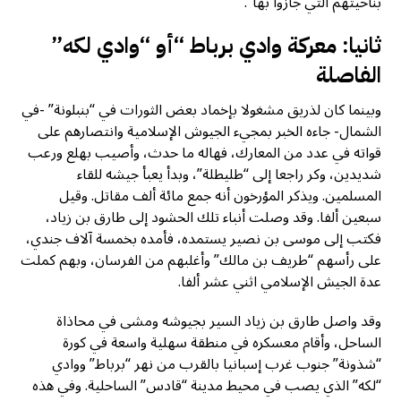
بناحيتهم التي جازوا بها”.
ثانيا: معركة وادي برباط “أو “وادي لكه”
الفاصلة
وبينما كان لذريق مشغولا بإخماد بعض الثورات في “بنبلونة” -في
الشمال- جاءه الخبر بمجيء الجيوش الإسلامية وانتصارهم على
قواته في عدد من المعارك، فهاله ما حدث، وأصيب بهلع ورعب
شديدين، وكر راجعا إلى “طليطلة”، وبدأ يعبأ جيشه للقاء
المسلمين. ويذكر المؤرخون أنه جمع مائة ألف مقاتل. وقيل
سبعين ألفا. وقد وصلت أنباء تلك الحشود إلى طارق بن زياد،
فكتب إلى موسى بن نصير يستمده، فأمده بخمسة آلاف جندي،
على رأسهم “طريف بن مالك” وأغلبهم من الفرسان، وبهم كملت
عدة الجيش الإسلامي اثني عشر ألفا.
وقد واصل طارق بن زياد السير بجيوشه ومشى في محاذاة
الساحل، وأقام معسكره في منطقة سهلية واسعة في كورة
“شذونة” جنوب غرب إسبانيا بالقرب من نهر “برباط” ووادي
“لكه” الذي يصب في محيط مدينة “قادس” الساحلية. وفي هذه