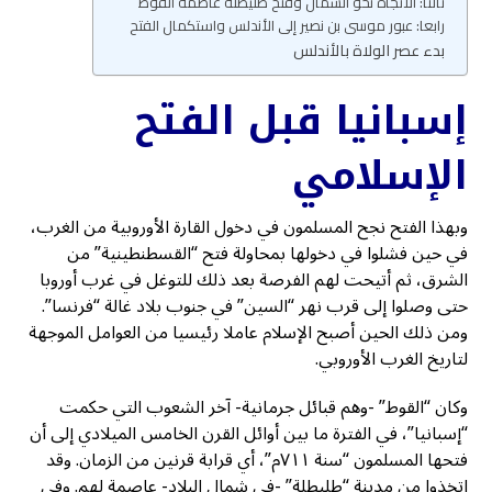
ثالثا: الاتجاه نحو الشمال وفتح طليطلة عاصمة القوط
رابعا: عبور موسى بن نصير إلى الأندلس واستكمال الفتح
بدء عصر الولاة بالأندلس
إسبانيا قبل الفتح
الإسلامي
وبهذا الفتح نجح المسلمون في دخول القارة الأوروبية من الغرب،
في حين فشلوا في دخولها بمحاولة فتح “القسطنطينية” من
الشرق، ثم أتيحت لهم الفرصة بعد ذلك للتوغل في غرب أوروبا
حتى وصلوا إلى قرب نهر “السين” في جنوب بلاد غالة “فرنسا”.
ومن ذلك الحين أصبح الإسلام عاملا رئيسيا من العوامل الموجهة
لتاريخ الغرب الأوروبي.
وكان “القوط” -وهم قبائل جرمانية- آخر الشعوب التي حكمت
“إسبانيا”، في الفترة ما بين أوائل القرن الخامس الميلادي إلى أن
فتحها المسلمون “سنة ٧١١م”، أي قرابة قرنين من الزمان. وقد
اتخذوا من مدينة “طليطلة” -في شمال البلاد- عاصمة لهم. وفي