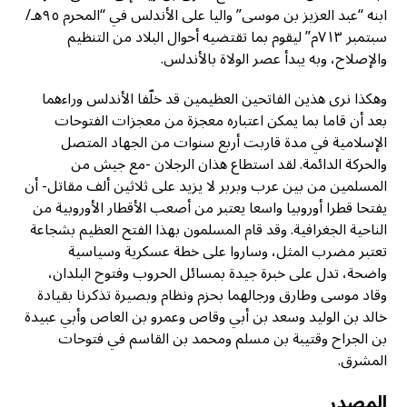
ابنه “عبد العزيز بن موسى” واليا على الأندلس في “المحرم ٩٥هـ/
سبتمبر ٧١٣م” ليقوم بما تقتضيه أحوال البلاد من التنظيم
والإصلاح، وبه يبدأ عصر الولاة بالأندلس.
وهكذا نرى هذين الفاتحين العظيمين قد خلّفا الأندلس وراءهما
بعد أن قاما بما يمكن اعتباره معجزة من معجزات الفتوحات
الإسلامية في مدة قاربت أربع سنوات من الجهاد المتصل
والحركة الدائمة. لقد استطاع هذان الرجلان -مع جيش من
المسلمين من بين عرب وبربر لا يزيد على ثلاثين ألف مقاتل- أن
يفتحا قطرا أوروبيا واسعا يعتبر من أصعب الأقطار الأوروبية من
الناحية الجغرافية. وقد قام المسلمون بهذا الفتح العظيم بشجاعة
تعتبر مضرب المثل، وساروا على خطة عسكرية وسياسية
واضحة، تدل على خبرة جيدة بمسائل الحروب وفتوح البلدان،
وقاد موسى وطارق ورجالهما بحزم ونظام وبصيرة تذكرنا بقيادة
خالد بن الوليد وسعد بن أبي وقاص وعمرو بن العاص وأبي عبيدة
بن الجراح وقتيبة بن مسلم ومحمد بن القاسم في فتوحات
المشرق.
المصدر