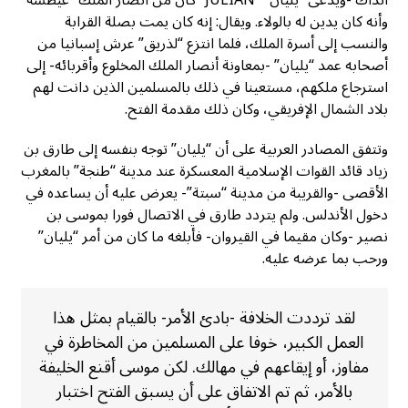
آنذاك -ويدعى “يليان” “JULIAN” كان من أنصار الملك “غيطشة”
وأنه كان يدين له بالولاء. ويقال: إنه كان يمت بصلة القرابة
والنسب إلى أسرة الملك، فلما انتزع “لذريق” عرش إسبانيا من
أصحابه عمد “يليان” -بمعاونة أنصار الملك المخلوع وأقربائه- إلى
استرجاع ملكهم، مستعينا في ذلك بالمسلمين الذين دانت لهم
بلاد الشمال الإفريقي، وكان ذلك مقدمة الفتح.
وتتفق المصادر العربية على أن “يليان” توجه بنفسه إلى طارق بن
زياد قائد القوات الإسلامية المعسكرة عند مدينة “طنجة” بالمغرب
الأقصى -والقريبة من مدينة “سبتة”- يعرض عليه أن يساعده في
دخول الأندلس. ولم يتردد طارق في الاتصال فورا بموسى بن
نصير -وكان مقيما في القيروان- فأبلغه ما كان من أمر “يليان”
ورحب بما عرضه عليه.
لقد ترددت الخلافة -بادئ الأمر- بالقيام بمثل هذا
العمل الكبير، خوفا على المسلمين من المخاطرة في
مفاوز، أو إيقاعهم في مهالك. لكن موسى أقنع الخليفة
بالأمر، ثم تم الاتفاق على أن يسبق الفتح اختبار