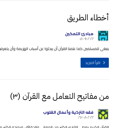
أخطاء الطريق
مبادئ التمكين
٢٠٢٢-٠٩-٠٥
ينبغي للمسلمين كما علمنا القرآن أن يبحثوا عن أسباب الهزيمة وأن يتعر
اقرأ المزيد
من مفاتيح التعامل مع القرآن (٣)
فقه التزكية وأعمال القلوب
٢٠٢٢-٠٨-٢٧
القرآن الكريم يعطي القارئ الكثير من المعاني والحقائق، ويمنحه الكثير من