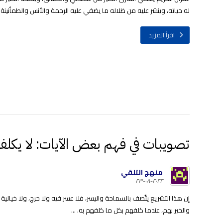
له حياته، وينشر عليه من ظلاله ما يضفي عليه الرحمة والأنس والطمأنينة .. 
اقرأ المزيد
تصويبات في فهم بعض الآيات: لا يكلف 
منهج التلقي
٢٠٢٢-٠٨-٢٣
إن هذا التشريع يتَّصف بالسماحة واليسر، فلا عسر فيه ولا حرج، ولا خيالي
والخير بهم، عندما كلفهم بكل ما كلفهم به. ...