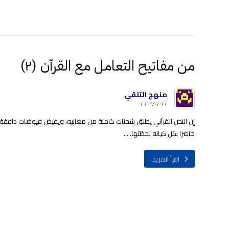
من مفاتيح التعامل مع القرآن (٢)
منهج التلقي
٢٠٢٢-٠٧-٢٦
إن النص القرآني يطلق شحنات كامنة من معانيه، ويفيض فيوضات دافقة من أ
حاضرا بكل كيانه لحظتها. ...
اقرأ المزيد