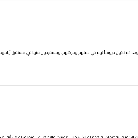
فوها، ثم تكون دروساً لهم في عملهم وحركتهم، ويستفيدون منها في مستقبل أيامهم، ولك
 الكنوز والتوجيهات، ويقدم له الكثير من المقررات والتصورات .. ويطلق له من أنواره ما