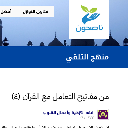
فتاوى النوازل
أفضل م
منهج التلقي
من مفاتيح التعامل مع القرآن (٤)
فقه التزكية وأعمال القلوب
٢٠٢٢-١٠-٠٦
إن وقوف القارئ على تعامل الصحابة مع القرآن، واعتناءه بالمعاني والإي