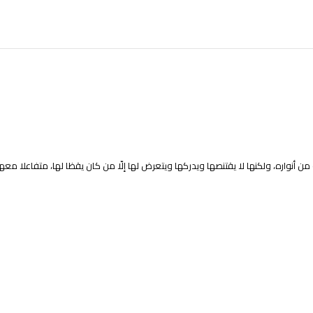
نواره، ولكنها لا يقتنصها ويدركها ويتعرض لها إلّا من كان يقظا لها، متفاعلا معها