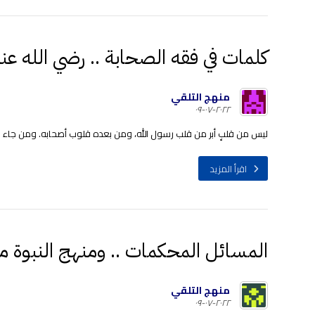
كلمات في فقه الصحابة .. رضي الله عن
منهج التلقي
٢٠٢٢-٠٧-٠٩
ليس من قلبٍ أبر من قلب رسول الله، ومن بعده قلوب أصحابه. ومن جاء بع
اقرأ المزيد
المسائل المحكمات .. ومنهج النبوة م
منهج التلقي
٢٠٢٢-٠٧-٠٩