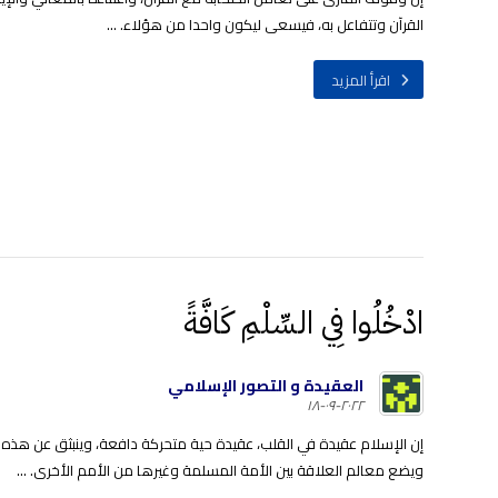
القرآن وتتفاعل به، فيسعى ليكون واحدا من هؤلاء. ...
اقرأ المزيد
ادْخُلُوا فِي السِّلْمِ كَافَّةً
العقيدة و التصور الإسلامي
٢٠٢٢-٠٩-١٨
إن الإسلام عقيدة في القلب، عقيدة حية متحركة دافعة، وينبثق عن هذه الع
ويضع معالم العلاقة بين الأمة المسلمة وغيرها من الأمم الأخرى. ...