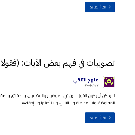
اقرأ المزيد
تصويبات في فهم بعض الآيات: (فقولا له
منهج التلقي
٢٠٢٢-٠٨-٠٩
لا يمكن أن يكون القول اللين في الموضوع والمضمون، والحقائق والمقررا
المفاوضة، ولا المداهنة ولا التنازل، ولا تأجيلها ولا إخفاءها. ...
اقرأ المزيد