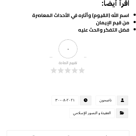
اقرأ أيضا:
اسم الله (القيوم) وآثاره في الأحداث المعاصرة
من قيم الإيمان
فضل التفكر والحث عليه
٠
تقييم المادة
ناصحون
٢٠٢١-٠٨-٣٠
العقيدة و التصور الإسلامي