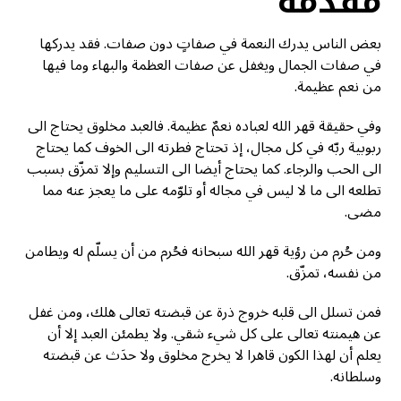
مقدمة
بعض الناس يدرك النعمة في صفاتٍ دون صفات. فقد يدركها
في صفات الجمال ويغفل عن صفات العظمة والبهاء وما فيها
من نعم عظيمة.
وفي حقيقة قهر الله لعباده نعمٌ عظيمة. فالعبد مخلوق يحتاج الى
ربوبية ربّه في كل مجال، إذ تحتاج فطرته الى الخوف كما يحتاج
الى الحب والرجاء. كما يحتاج أيضا الى التسليم وإلا تمزّق بسبب
تطلعه الى ما لا ليس في مجاله أو تلوّمه على ما يعجز عنه مما
مضى.
ومن حُرم من رؤية قهر الله سبحانه فحُرم من أن يسلّم له ويطامن
من نفسه، تمزّق.
فمن تسلل الى قلبه خروج ذرة عن قبضته تعالى هلك، ومن غفل
عن هيمنته تعالى على كل شيء شقي. ولا يطمئن العبد إلا أن
يعلم أن لهذا الكون قاهرا لا يخرج مخلوق ولا حدَث عن قبضته
وسلطانه.