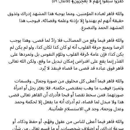
كَفَرُوا سَبَقُوا إِنَّهُمْ لَا يُعْجِزُونَ﴾
(الأنفال: ٥٩)
والله قاهر لعباده المؤمنين، ومما يوجبه هذا المشهد إدراك وتذوق
حقيقة أنهم لم يهتدوا إلا بإذنه وعلمه وقضائه، فيوجب هذا
المشهد الحمد والتضرع.
والله قاهر فيما وقع من المصائب فلا رادّ لما قضى، وهذا يوجب
الرضا ويمنع حرقة القلوب أنه لو كان كذا لكان كذا، ولو لم يكن لم
يكن كذا؛ فإن عامة حُرقة القلوب وتلوّم النفوس بل وتمردها على
القدَر إنما يقع على افتراض إمكان تبديل ما وقع، ولكن الله تعالى
قاهر فوق عباده قد قضى ما قضاه فينفذ لا يُرد.
والله قاهر فيما أعطى كل مخلوق من صورة وجمال، وقسمات
وتميز؛ فوهب ما وهب بمقتضى حكمته، فلا يغيّر رجل أو امرأة
صورتهما. فمن سخط نقصا أو قبحا فأدرك أن القاهر تعالى قضى
هذا ولا مبدل لما قضاه، ثم أدرك أنه ما يفعل إلا لحكمة وحمد
وعدل ورحمة، وجد في الاستسلام طمأنينة.
والله قاهر فيما أعطى للناس من عقول وفهْم، أو حفظ وذكاء، أو
سرعة إدراك، أو اختلاف شخصيات. أو ما قسم تعالى من شأن