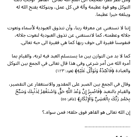
التوكل وهو قوة عظيمة وآلة في كل عمل، وبتوكله يفتح الله له
ويبلغه خيرا عظيما.
إننا لا نستغني عن معرفة ربنا، وأن نتذوق العبودية لأسماء ونعوت
جلاله وعظمته، كما لانستغني عن تذوق العبودية لنعوت جلاله،
فنفوسنا فقيرة الى خوف ربها كما هي فقيرة الى حبه تعالى.
كما لا بد من التوازن بين ما يستسلم العبد فيه لربه، والقيام بما
أمره الله من أمر شرعي وفي هذا قال تعالى في الجمع بين التوكل
والعبادة ﴿فَاعْبُدْهُ وَتَوَكَّلْ عَلَيْهِ﴾
(هود: ١٢٣)
وقال في الجمع بين الصبر على المقدور والاستغفار عن التقصير،
والقيام بالتعبد ﴿فَاصْبِرْ إِنَّ وَعْدَ اللَّهِ حَقٌّ وَاسْتَغْفِرْ لِذَنْبِكَ وَسَبِّحْ
بِحَمْدِ رَبِّكَ بِالْعَشِيِّ وَالْإِبْكَارِ﴾
(غافر: ٥٥)
إن الله تعالى هو القاهر فوق خلقه؛ فمن سواه..؟
…………………………………..