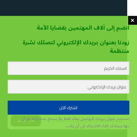
انضم إلى آلاف المهتمين بقضايا الأمة
زودنا بعنوان بريدك الإلكتروني لتصلك نشرة
منتظمة
اشترك الآن
نستخدم عنوان بريدك للتواصل معك فقط ولا نسمح بمشاركته مع أي
يستخدم هذا الموقع الكوكيز لتحسين تجربة المستخدم.
قبول وإغلاق
جهة
ويمكنك إلغاء الاشتراك في أي وقت