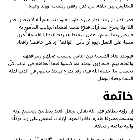
المعايش بين خلقه. من غنى وفقر، ونسب، وولد وغيره.
فمن نظر الى هذا نظر من منظور العبودية، وعلم أنه لا يتعدى قدَر
الله ولا يخرج عما أراد. ففرّغ نفسه لقضاء الجانب المأمور به
فيرضى بما قسم ويعمل فيه بطاعة ربه؛ انتظارا لقسمة أُخرى
مبنية على العمل، يوم أن تأتي “الواقعة” إذ هي خافضة رافعة.
فيومئد تعاد القسمة بين الناس بحسب عملهم ومواقفهم
واتجاهاتهم، فيجازون يومئد بما كسبوا فيما أعطاهم في الدنيا. كلٌ
بحسب ما اختبره الله فيه، وقد يفرح يومئذ محروم في الدنيا لقِلة
التبعة وخفة الحِمل.
خاتمة
إن رؤية مظاهر قهر الله تعالى تجعل العبد يتطامن ويخضع لربه
ويسجد معترفا بقدره، ناظرا لنفوذ الإرادة، فيجعل على ربه توكلَه
واليه طاعته واتجاهه.
ومن نظر نظرا صحيحا الى اسم الله تعالى “القاهر” أوجب ذلك