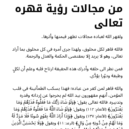
من مجالات رؤية قهره
تعالى
ولقهر الله لعباده مجالات تظهر قيمتها وأثرها..
فالله قاهر لكل مخلوق، ولهذا جرى أمره في كل مخلوق بما أراد
تعالى، وهو لا يريد إلا بمقتضى الحكمة والعدل والرحمة.
فمن نظر الى خلقه وأدرك هذه الحقيقة ارتاح قلبه وعلم أن لكلٍ
وظيفة ودوْرا يؤدَّى.
والله قاهر لمن كفر من عباده؛ فهذا يسكب الطمأنينة في قلب
المؤمن، أنهم مقهورون بيد الله لم يخرجوا عن إرداته وقدره
وتدبيره. فالله تعالى يقول: ﴿وَلَوْ شَاءَ رَبُّكَ مَا فَعَلُوهُ فَذَرْهُمْ وَمَا
يَفْتَرُونَ﴾
ويقول: ﴿وَلَوْ شَاءَ اللَّهُ مَا فَعَلُوهُ فَذَرْهُمْ وَمَا
(الأنعام: ١١٢)
يَفْتَرُونَ﴾
ويقول ﴿وَإِذَا أَرَادَ اللَّهُ بِقَوْمٍ سُوءًا فَلَا مَرَدَّ لَهُ
(الأنعام: ١٣٧)
وَمَا لَهُمْ مِنْ دُونِهِ مِنْ وَالٍ﴾
ويقول ﴿وَلَا يَحْسَبَنَّ الَّذِينَ
(الرعد: ١١﴾