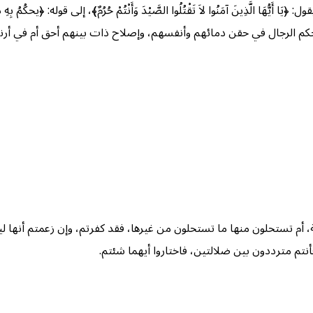
َا الَّذِينَ آمَنُوا لاَ تَقْتُلُوا الصَّيْدَ وَأَنْتُمْ حُرُمٌ﴾، إلى قوله: ﴿يحكُمُ بِهِ 
لِهَا﴾؛ أنشدكم اللَه أحكم الرجال في حقن دمائهم وأنفسهم، وإصلاح ذات بينهم أحق أم
ة، أم تستحلون منها ما تستحلون من غيرها، فقد كفرتم، وإن زعمتم أنها ل
َّهَاتُهُمْ﴾، فأنتم مترددون بين ضلالتين، فاختاروا أيهما شئتم.