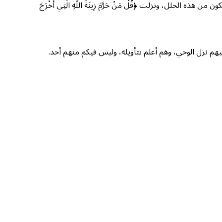
حلل، ونزلت ﴿قُلْ مَنْ حَرَّمَ زِينَةَ اللَّهِ الَتِي أَخْرَجَ
هم نزل الوحي، وهم أعلم بتأويله، وليس فيكم منهم أحد.