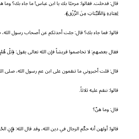
قال: فدخلت. فقالوا: مرحبًا بك يا ابن عباس! ما جاء بك؟ وما هذه ال
لِعِبَادِهِ وَالطَّيِّبَاتِ مِنَ الرِّزْق﴾.
قالوا: فما جاء بك؟ قال: جئت أحدثكم عن أصحاب رسول الله، ص
فقال بعضهم: لا تخاصموا قريشاً فإن الله تعالى يقول: ﴿بَلْ هُمْ قَ
قال: قلت أخبروني ما تنقمون على ابن عم رسول الله، صلى الل
قالوا: ننقم عليه ثلاثاً.
قال: وما هنّ؟
قالوا: أولهن أنه حكّم الرجال في دين الله، وقد قال الله: ﴿إِنِ الحُكْ