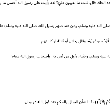
حلة، قال: قلت ما تعيبون عليّ؟ لقد رأيت على رسول الله أحسن ما يكون من هذه ال
لى الله عليه وسلم، ومن عند صهر رسول الله، صلى الله عليه وسلم؛ علي
وْمٌ خَصِمُونَ﴾، وقال رجلان أو ثلاثة لو كلمتهم.
ه عليه وسلم، وختَنِه، وأول من آمن به، وأصحاب رسول الله معه؟
مُ إِلاَّ لِلَّهِ﴾، فما شأن الرجال والحكم بعد قول الله عز وجل.