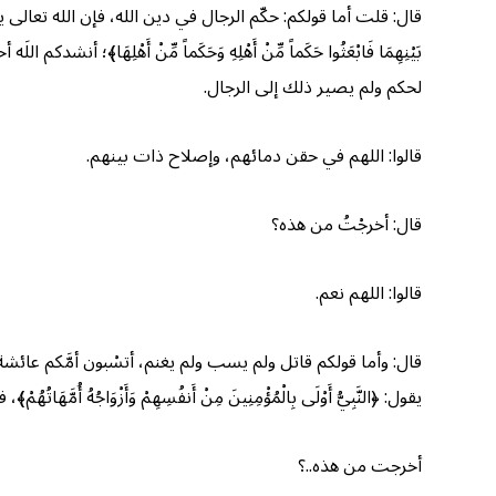
قال: قلت أما قولكم: حكّم الرجال في دين الله، فإن الله تعالى يقول: ﴿يَا أَيُّه
بَيْنِهِمَا فَابْعَثُوا حَكَماً مِّنْ أَهْلِهِ وَحَكَماً مِّنْ أَهْ
لحكم ولم يصير ذلك إلى الرجال.
قالوا: اللهم في حقن دمائهم، وإصلاح ذات بينهم.
قال: أخرجْتُ من هذه؟
قالوا: اللهم نعم.
قال: وأما قولكم قاتل ولم يسب ولم يغنم، أتسْبون أمَّكم عائش
يقول: ﴿النَّبِيُّ أَوْلَى بِالْمُؤْمِنِينَ مِنْ أَنفُسِهِمْ وَأَزْوَاجُهُ أُم
أخرجت من هذه..؟