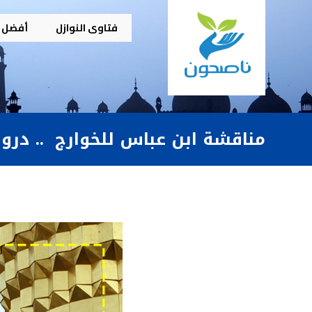
فتاوى النوازل
أفضل م
مناقشة ابن عباس للخوارج .. درو