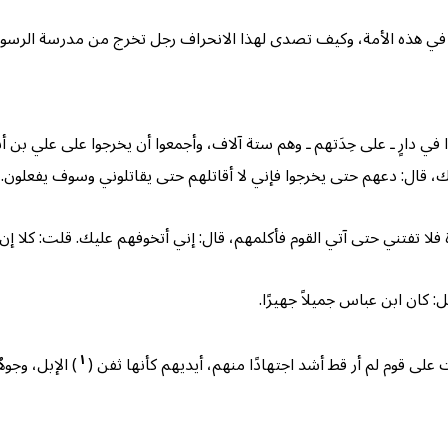
في هذه الأمة، وكيف تصدى لهذا الانحراف رجل تخرج من مدرسة الرسول، 
في دارٍ ـ على حِدَتهم ـ وهم ستة آلاف، وأجمعوا أن يخرجوا على علي بن
يك، قال: دعهم حتى يخرجوا فإني لا أقاتلهم حتى يقاتلوني وسوف يفعلون.
ة فلا تفتني حتى آتي القوم فأكلمهم، قال: إني أتخوفهم عليك. قلت: كلا إن
: كان ابن عباس جميلاً جهيرًا.
١
لى قوم لم أر قط أشد اجتهادًا منهم، أيديهم كأنها ثفن (
) الإبل، وج