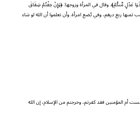
ذَوَا عَدْلٍ مِّنكُمْ﴾. وقال في المرأة وزوجها: ﴿وَإِنْ خِفْتُمْ شِقَاقَ
 في أرنب ثمنها ربع درهم، وفي بُضع امرأة. وأن تعلموا أن الله لو شاء
يست أم المؤمنين فقد كفرتم، وخرجتم من الإسلام، إن الله