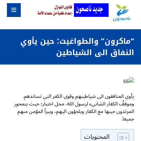
“ماكرون” والطواغيت؛ حين يأوي
النفاق الى الشياطين
يأوي المنافقون الى شياطينهم وقوى الكفر التي تساندهم.
وموقفُ الكفار الشانيء لرسول الله، محل اختبار؛ حيث يتمحور
المرتدون حينها مع الكفار ويلجؤون اليهم، ويبرأ المؤمن منهم
جميعا.
المحتويات