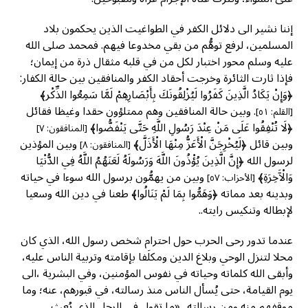
إننا نشير الى دلائل الكفر في الطواغيت الذين يحكمون بلاد
المسلمين، لرفع توهُّم من بقي مخدوعا فيهم. فمحمد صلى الله
عليه وسلم محور اختبار لكل من في قلبه مثقال ذرة من إيمان؛
فإذا ثارت الثائرة وخرجت أحقاد الكفر والمنافقين بين حالة الكفار:
﴿وَإِنْ يَكَادُ الَّذِينَ كَفَرُوا لَيُزْلِقُونَكَ بِأَبْصَارِهِمْ لَمَّا سَمِعُوا الذِّكْر﴾
. وبين حالة المنافقين وهم ممتلؤون حقدا وغيظا فقائل
[القلم: ٥١]
﴿لَا تُنْفِقُوا عَلَى مَنْ عِنْدَ رَسُولِ اللَّهِ حَتَّى يَنْفَضُّوا﴾
[المنافقون: ٧]
وبين قائل ﴿لَيُخْرِجَنَّ الْأَعَزُّ مِنْهَا الْأَذَلَّ﴾
وبين المؤذين
[المنافقون: ٨]
لرسول الله ﴿إِنَّ الَّذِينَ يُؤْذُونَ اللَّهَ وَرَسُولَهُ لَعَنَهُمُ اللَّهُ فِي الدُّنْيَا
وَالْآَخِرَةِ﴾
وبين من يهمُّون برسول الله سوءا في حياته
[الأحزاب: ٥٧]
وبدينه بعد مماته ﴿وَهَمُّوا بِمَا لَمْ يَنَالُوا﴾ طعنا في دين الله وسعيا
لإبطاله وتنكيس رايته..
عندما تدور رحى الحرب حول احترام شخص رسول الله، الذي كان
محلا لتنزل الوحي وبلاغ الدين ومكلَفا بإقامته وتربية الناس عليه،
وأبقى الله كلماته وحياته في نفوس المؤمنين، وفي البشرية ،الى
يوم القيامة، حتى يُسأل الناس منذ رسالته، في قبورهم، عنه؛ وما
موقفهم منه ومن رسالته.. «ما تقول في الرجل الذي بُعث