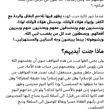
فيكم»..؟
عندما تثور ثائرة حرب كهذه
يظهر فيها تلاحم
النفاق والردة مع
الكفر
، وإيواء هؤلاء لأولئك، ويتسلل هؤلاء لأولئك لواذا،
ويتسترون بهم ويتخندقون معهم ويعتذرون عنهم ويبررون
أفعالهم، ويصطفّون ضد كل من يغضب لنبي الله،
ويشوهونه؛ بينما يبيضون وجه السابّين والمستهزئين..!
ماذا جنت أيديهم؟
ولن يجني الطواغيت من هذه المواقف سوى أن يفضحهم الله
على رؤوس الخلق، ويفضحهم بين جنبات هذه الأمة، حتى
يتساءل جاهل ويفيق مستغفَل؛ كيف تصدر هذه المواقف من
مدّعين للإسلام؟ وهل بقي لهم إسلام؟ وما حقيقة المعركة؟ وهل
حقا ما شوّهوا به المسلمين؟ وإذا كانوا اليوم مجرمين وظهر
إجرامهم؛ إذن فهم بالأمس كانوا كذلك؟ ولو بان خداعهم اليوم
فقد كانوا كذلك من قبل!.. الى أسئلة كثيرة يحتاج اليها المخدوعون
الذي ركبهم الطغاة حميرا وبغالا للوصول الى السلطة وذبح
المسلمين.