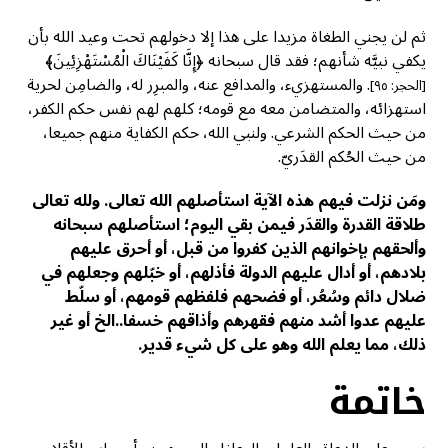
ثم لن يجني الطغاة مزيدا على هذا إلا دخولهم تحت وعيد الله بأن
يكفي نبيَّه شأنهم؛ فقد قال سبحانه ﴿إِنَّا كَفَيْنَاكَ الْمُسْتَهْزِئِينَ﴾
. والمستهزيء، والمدافع عنه، والمبرِر له، والضامِن لحرية
[الحجر: ٩٥]
استهزائه، والمتضامن معه مع قومه؛ كلهم لهم نفس حكم الكفر،
من حيث الحكم الشرعي. ولنبي الله، حكم الكفاية منهم جميعا،
من حيث الحُكم القدَريّ.
ومَن نزلت فيهم هذه الآية استأصلهم الله تعالى. ولله تعالى
طلاقة القدرة والقدَر فيمن بقي اليوم؛ استأصلهم سبحانه
وألحقهم بإخوانهم الذين كفروا من قبل، أو أحرق عليهم
بلادهم، أو أدال عليهم الدولة فأذلهم، أو خبّلهم وجعلهم في
ضلال دائم وسُعُر، أو فضحهم فلفظهم قومهم، أو سلّط
عليهم عدوا أشد منهم فقهرهم وأذاقهم خسفا..الخ أو غير
ذلك، مما يعلم الله وهو على كل شيء قدير.
خاتمة