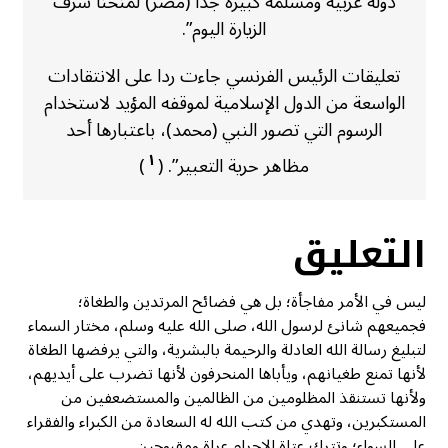
دولة عربية ومسلمة كبيرة جدا (مصر) لمنحنا شرف
الزيارة اليوم”.
تعليقات الرئيس الفرنسي جاءت ردا على الانتقادات
الواسعة من الدول الإسلامية لموقفه المؤيد لاستخدام
الرسوم التي تصور النبي (محمد)، باعتبارها أحد
١
مظاهر حرية التعبير”. (
)
التعليق
ليس في الأمر مفاجأة؛ بل هي فضائح المرتدين والطغاة؛
فجميعهم شانئ لرسول الله، صلى الله عليه وسلم، مختار السماء
لتبليغ رسالة الله العادلة والرحيمة بالبشرية، والتي يرفضها الطغاة
لأنها تمنع طغيانهم، ويأباها المنحرفون لأنها تضرب على أيديهم،
ولأنها تستنقذ المظلومين من الظالمين والمستضعفين من
المستكبرين، وتهدي من كتب الله له السعادة من الكبراء والفقراء
على السواء؛ وتترك عتاة الإجرام عراة ومقبوحين.