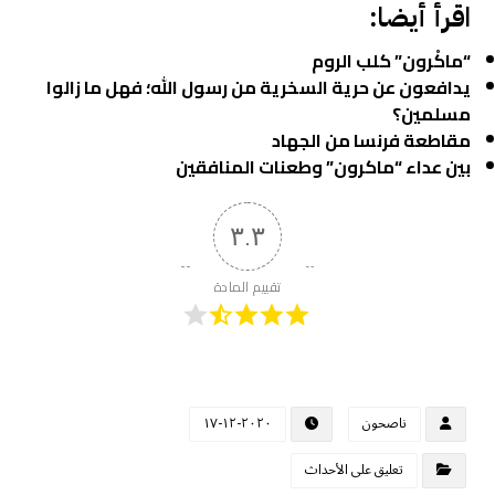
اقرأ أيضا:
“ماكْرون” كلب الروم
يدافعون عن حرية السخرية من رسول الله؛ فهل ما زالوا
مسلمين؟
مقاطعة فرنسا من الجهاد
بين عداء “ماكرون” وطعنات المنافقين
٣.٣
تقييم المادة
ناصحون
٢٠٢٠-١٢-١٧
تعليق على الأحداث