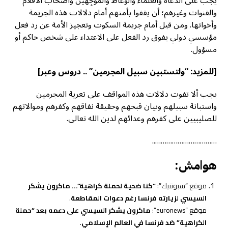
يجب على الدعاة والعلماء والوعاظ والموجِهين وأصحاب الأقلام
والقنوات وغيرهم؛ أن يقفوا بأمتهم أمام دلالات هذه الجريمة
وأخواتها. ومن قبل أمام جريمة السكوت وتعجيز الأمة عن رد فعل
مؤسسي دولي يفوق رد الفعل على الاعتداء على شخص حاكم أو
مسؤول.
[للمزيد:
“ولتستبين سبيل المجرمين” .. دروس وعبر
]
يجب ألا تفوت دلالات هذه المواقف على تعرية المجرمين
واستبانة سبيلهم وبيان قبحهم وحقيقة نفاقهم وكفرهم وموالاتهم
للصليبيين على كفرهم وعدائهم لدين الله تعالى.
……………………………..
هوامش:
موقع “سبوتنيك”:
“كنا ضحية لحملة كراهية”… ماكرون يشكر
السيسي لزيارته فرنسا رغم دعوات المقاطعة
.
موقع “euronews”:
ماكرون يشكر السيسي على دعمه بعد “حملة
الكراهية” ضد فرنسا في العالم الإسلامي
.