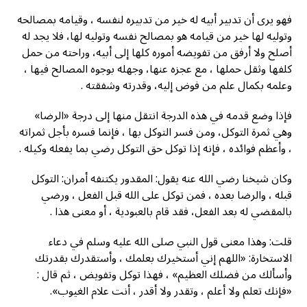
فهو يرى أن تدبير أبيه له خير من تدبيره لنفسه ، وقيامه بمصالحه
وتوليه لها خير من قيامه هو بمصالح نفسه وتوليه لها، فلا يجد له
أصلح ولا أرفق من تفويضه أموره كلها إلى أبيه، وراحته من حمل
كلفها وثقل حملها ، مع عجزه عنها، وجهله بوجوه المصالح فيها ،
وعلمه بكمال علم من فوض إليه، وقدرته وشفقته .
فإذا وضع قدمه في هذه الدرجة انتقل منها إلى درجة «الرضا»
وهي ثمرة التوكل، ومن فسر التوكل بها ، فإنما فسره بأجل ثمراته
، وأعظم فوائده ، فإنه إذا توكل حق التوكل رضي بما يفعله وكيله .
وكان شيخنا رضي الله عنه يقول: المقدور يكتنفه أمران: التوكل
قبله ، والرضا بعده ، فمن توكل على الله قبل الفعل ، ورضي
بالمقضي له بعد الفعل، فقد قام بالعبودية ، أو معنى هذا .
قلت: وهذا معنى قول النبي صلى الله عليه وسلم في دعاء
الاستخارة: «اللهم إني أستخيرك بعلمك ، وأستقدرك بقدرتك
وأسألك من فضلك العظيم» ، فهذا توکل وتفویض ، ثم قال :
«فإنك تعلم ولا أعلم ، وتقدر ولا أقدر ، أنت علام الغيوب».