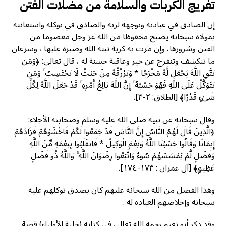
تفريج الكربات والسلامة من مضلات الفتن
إن الصادق في عبادته وتوجهه لربه والصادق في توكله واستعانته
بمولاه سبحانه يصبح محفوظا من الله عز وجل معصوما من
الفتن وشرورها، وإن مرت به کربة ثبته الله وصبره عليها ، وسرعان
ما تنكشف وتنفرج عن خير وعاقبة حسنة له ، قال تعالى: ﴿وَمَن
يَتَّقِ اللَّهَ يَجْعَل لَّهُ مَخْرَجًا * وَيَرْزُقْهُ مِنْ حَيْثُ لَا يَحْتَسِبُ ۚ وَمَن
يَتَوَكَّلْ عَلَى اللَّهِ فَهُوَ حَسْبُهُ ۚ إِنَّ اللَّهَ بَالِغُ أَمْرِهِ ۚ قَدْ جَعَلَ اللَّهُ لِكُلِّ
شَيْءٍ قَدْرًا﴾ [الطلاق: ٢-٣].
وقال سبحانه عن نبيه صلى الله عليه وسلم وصحابته الأجلاء:
﴿الَّذِينَ قَالَ لَهُمُ النَّاسُ إِنَّ النَّاسَ قَدْ جَمَعُوا لَكُمْ فَاخْشَوْهُمْ فَزَادَهُمْ
إِيمَانًا وَقَالُوا حَسْبُنَا اللَّهُ وَنِعْمَ الْوَكِيلُ * فَانقَلَبُوا بِنِعْمَةٍ مِّنَ اللَّهِ
وَفَضْلٍ لَّمْ يَمْسَسْهُمْ سُوءٌ وَاتَّبَعُوا رِضْوَانَ اللَّهِ ۗ وَاللَّهُ ذُو فَضْلٍ
عَظِيمٍ﴾ [آل عمران : ١٧٣-١٧٤].
وهذا الفضل من الله سبحانه عليهم كان بصدق توكلهم عليه
سبحانه وإخلاصهم العبادة له .
وقد ذكر أبو نعيم رحمه الله تعالى في كتابه (حلية الأولياء) قصة