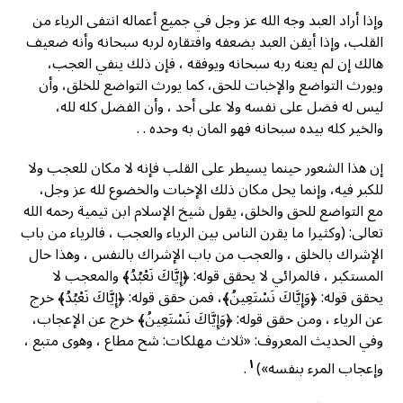
وإذا أراد العبد وجه الله عز وجل في جميع أعماله انتفى الرياء من
القلب، وإذا أيقن العبد بضعفه وافتقاره لربه سبحانه وأنه ضعيف
هالك إن لم يعنه ربه سبحانه ويوفقه ، فإن ذلك ينفي العجب،
ويورث التواضع والإخبات للحق، كما يورث التواضع للخلق، وأن
ليس له فضل على نفسه ولا على أحد ، وأن الفضل كله لله،
والخير كله بيده سبحانه فهو المان به وحده . .
إن هذا الشعور حينما يسيطر على القلب فإنه لا مكان للعجب ولا
للكبر فيه، وإنما يحل مكان ذلك الإخبات والخضوع لله عز وجل،
مع التواضع للحق والخلق، يقول شيخ الإسلام ابن تيمية رحمه الله
تعالى: (وكثيرا ما يقرن الناس بين الرياء والعجب ، فالرياء من باب
الإشراك بالخلق ، والعجب من باب الإشراك بالنفس ، وهذا حال
المستكبر ، فالمرائي لا يحقق قوله: ﴿إِيَّاكَ نَعْبُدُ﴾ والمعجب لا
يحقق قوله: ﴿وَإِيَّاكَ نَسْتَعِينُ﴾، فمن حقق قوله: ﴿إِيَّاكَ نَعْبُدُ﴾ خرج
عن الرياء ، ومن حقق قوله: ﴿وَإِيَّاكَ نَسْتَعِينُ﴾ خرج عن الإعجاب،
وفي الحديث المعروف: «ثلاث مهلكات: شح مطاع ، وهوى متبع ،
١
وإعجاب المرء بنفسه»)
.