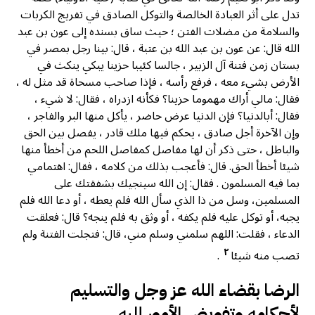
تدل على أثر العبادة الخالصة والتوكل الصادق في تفريج الكربات
والسلامة من مضلات الفتن ؛ حيث ساق بسنده إلى عون بن عبد
الله قال: عن عون بن عبد الله بن عتبة ، قال: بینا رجل بمصر في
بستان زمن فتنة آل الزبير ، جالسا كئيبا حزينا يبكي ينكث في
الأرض بشيء معه ، فرفع رأسه ، فإذا صاحب مسحاة قد مثل له ،
فقال: مالي أراك مهموما حزينا؟ فكأنه ازدراه ، فقال: لا شيء ،
فقال: أبالدنيا؟ فإن الدنيا عرض حاضر ، يأكل منها البر والفاجر ،
وإن الآخرة أجل صادق ، يحكم فيها ملك قادر ، يفصل بين الحق
والباطل ، حتى ذكر أن لها مفاصل کمفاصل اللحم من أخطأ منها
شيئا أخطأ الحق. قال: فأعجب بذلك من كلامه ، فقال: اهتمامي
بما فيه المسلمون . فقال: إن الله سينجيك بشفقتك على
المسلمين، وسل من ذا الذي سأل الله فلم يعطه ، أو دعا الله فلم
يجبه، أو توكل عليه فلم يكفه ، أو وثق به فلم ينجه؟ قال: فعلقت
الدعاء ، فقلت: اللهم سلمني وسلم مني، قال: فتجلت الفتنة ولم
٢
تصب منه شيئا
.
الرضا بقضاء الله عز وجل والتسليم
لأحكامه وتفويض الأمور إليه