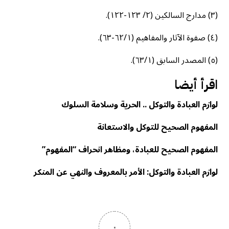
(٣) مدارج السالكين (٢/ ١٢٣-١٢٢).
(٤) صفوة الآثار والمفاهيم (٦٢/١-٦٣).
(٥) المصدر السابق (٦٣/١).
اقرأ أيضا
لوازم العبادة والتوكل .. الحرية وسلامة السلوك
المفهوم الصحيح للتوكل والاستعانة
المفهوم الصحيح للعبادة، ومظاهر انحراف “المفهوم”
لوازم العبادة والتوكل: الأمر بالمعروف والنهي عن المنكر
٠