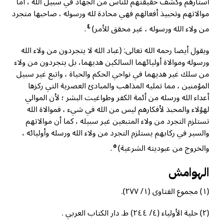
أستارهم وكشف حقيقتهم للناس من الجهاد في سبيل الله ، أما
موالاتهم وتحبيذ أفعالهم فهي محادة لله ورسوله ، صاحبها متجرد
٤
من ولاء الله ورسوله ، غير محقق للأمر)
.
ويقول أيضا رحمه الله تعالی: (عباد الله لا يتجردون من ولاء الله
ورسوله وموالاة أوليائهما السالكين هديهما، بل يتجردون من ولاء
من سلك غير هديهما في نواحي الحكم والحياة ، واتبع غير سبيل
المؤمنين ، مما تمليه المذاهب والمبادئ العصرية التي رکزها
أعداء الله ورسله من أئمة الكفر وطواغيت البشر ؛ لأن الموالي
لهؤلاء والمحبذ لأفكارهم ليس من الله في شيء ، فموالاة الله
تستلزم التجرد من ولاء المتبعين غير سبيله ، كما أن موالاتهم
والسير في ركابهم يستلزم التجرد من ولاء الله ورسله وأوليائه ،
٥
والخروج من عبوديته الشرعية)
.
الهوامش
(١) مجموع الفتاوی (١/ ٢٧٧).
(٢) حلية الأولياء (٤/ ٢٤٤) ط. دار الكتاب العربي .