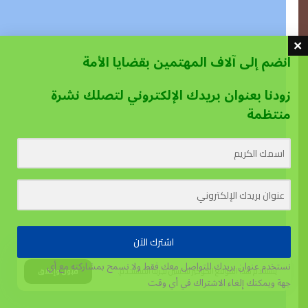
انضم إلى آلاف المهتمين بقضايا الأمة
زودنا بعنوان بريدك الإلكتروني لتصلك نشرة
منتظمة
اشترك الآن
نستخدم عنوان بريدك للتواصل معك فقط ولا نسمح بمشاركته مع أي
يستخدم هذا الموقع الكوكيز لتحسين تجربة المستخدم.
قبول وإغلاق
جهة
ويمكنك إلغاء الاشتراك في أي وقت