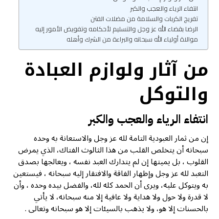
انتفاء الرياء والعجب والكبر
تفريج الكربات والسلامة من مضلات الفتن
الرضا بقضاء الله عز وجل والتسليم لأحكامه وتفويض الأمور إليه
موالاة أولياء الله سبحانه والبراءة من الشرك وأهله
من آثار ولوازم العبادة
والتوكل
انتفاء الرياء والعجب والكبر
إن من ثمار العبودية التامة لله عز وجل والاستعانة به وحده
سبحانه أن يتخلص القلب من هذا الثالوث الفتاك، الذي يمرض
القلوب ، بل يميتها إن لم يتدارك العبد نفسه ، ويعالجها بصدق
التعبد لله عز وجل وإظهار الفاقة والافتقار إليه سبحانه ، فيستعين
به ويتوكل عليه، ويرى أن الحمد كله لله، والفضل بيده وحده ، وأن
لا قدرة ولا حول ولا هداية ولا عافية إلا منه سبحانه، لا يأتي
بالحسنات إلا هو، ولا يذهب بالسيئات إلا هو سبحانه وتعالی .