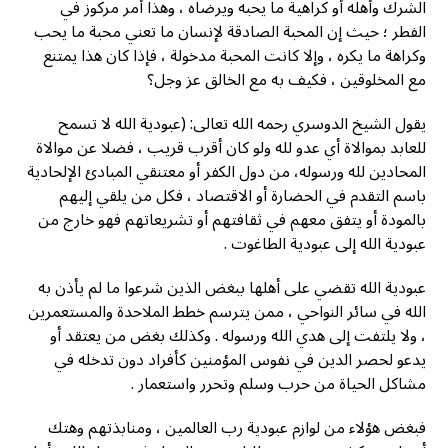
الشرك وأهله أو كراهية ما يحبه ويرضاه ، وهذا أمر مرکوز في
الفطر ؛ حيث إن المحبة الصادقة لإنسان ما تعني محبة ما يحب
وكراهة ما يكره ، وإلا كانت المحبة مدخولة ، فإذا كان هذا يمتنع
مع المخلوقين ، فكيف به مع الخالق عز وجل؟
يقول الشيخ الدوسري رحمه الله تعالی: (عبودية الله لا تسمح
للعابد بموالاة أي عدو لله ولو كان أقرب قريب ، فضلا عن موالاة
المحادين لله ورسوله، من دول الكفر أو معتنقي المبادئ الإلحادية
باسم التقدم في الحضارة أو الاقتصاد ، فكل من يلقي إليهم
بالمودة أو يتفق معهم في ثقافتهم أو تشريعاتهم فهو خارج من
عبودية الله إلى عبودية الطاغوت .
عبودية الله تقضي على أهلها ببغض الذين شرعوا ما لم يأذن به
الله في سائر النواحي ، ممن يترسم خطط الملاحدة والمستعمرين
، ولا يلتفت إلى هدي الله ورسوله . وكذلك بغض من يعتقد أو
يدعو لحصر الدين في نفوس المؤمنين كأفراد دون تدخله في
مشاكل الحياة من حرب وسلم وتحرر واستعمار .
فبغض هؤلاء من لوازم عبودية رب العالمين ، ومنابذتهم وهتك