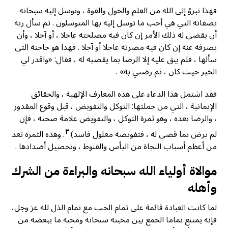
فهذا تبرؤ إلى الله من العلم والحول والقوة ، وتوسل إليه سبحانه
بصفاته التي هي أحب ما توسل إليه بها المتوسلون . ثم سأل ربه
أن يقضي له ذلك الأمر إن كان فيه مصلحته عاجلا ، أو آجلا ، وأن
يصرفه عنه إن كان فيه مضرته عاجلا أو آجلا . فهذا هو حاجته التي
سألها ، فلم يبق عليه إلا الرضا بما يقضيه له ، فقال: «واقدر لي
الخير حيث كان ، ثم رضني به» .
فقد اشتمل هذا الدعاء على هذه المعارف الإلهية ، والحقائق
الإيمانية ، التي من جملتها: التوكل والتفويض ، قبل وقوع المقدور
، والرضا بعده ، وهو ثمرة التوكل ، والتفويض علامة صحته ، فإن
٣
لم يرض بما قضي له ، فتفويضه معلول فاسد)
. وهذه الثمرة تعد
من أعظم أسباب النجاة من اليأس والقنوط ، وتحصيل أضدادها .
موالاة أولياء الله سبحانه والبراءة من الشرك
وأهله
لما كانت العبادة قائمة على تمام الحب مع تمام الذل لله عز وجل،
فإنه يمتنع تماما الجمع بين محبته سبحانه ومحبة ما يبغضه من