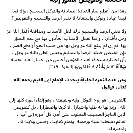
وهذا من أعظم ثمار العبادة الصادقة والتوكل الصحيح ، وإلا فما
قيمة عبادة وتوكل واستعانة لا تثمر الرضا والتسليم والتفويض؟ .
ولا يعني الرضا والتسليم ترك فعل الأسباب ومدافعة أقدار الله عز
وجل بأقداره ، وإنما تفعل الأسباب المأذون بها مع عدم التعلق
بها، ثم إن لم ينفع الله عز وجل بها من جلب النفع أو دفع الضر ،
فإن المتعین حینئذ الرضا والتسليم وحسن الظن بالله عز وجل ،
وأن اختياره سبحانه لعبده المؤمن أحسن من اختيار العبد لنفسه
﴿وَاللَّهُ يَعْلَمُ وَأَنتُمْ لَا تَعْلَمُونَ﴾ [البقرة : ٢١٩] .
وعن هذه الثمرة الجليلة يتحدث الإمام ابن القيم رحمه الله
تعالی فیقول:
(التفويض: هو روح التوكل ولبه وحقيقته ، وهو إلقاء أموره كلها إلى
الله ، وإنزالها به طلبا واختيارا ، لا كرها واضطرارا ، بل كتفویض
الابن العاجز الضعيف المغلوب على أمره كل أموره إلى أبيه ،
العالم بشفقته عليه ورحمته، وتمام کفایته، وحسن ولايته له،
وتدبيره له.