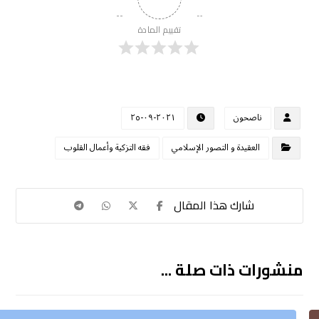
تقييم المادة
ناصحون
٢٠٢١-٠٩-٢٥
العقيدة و التصور الإسلامي
فقه التزكية وأعمال القلوب
منشورات ذات صلة ...