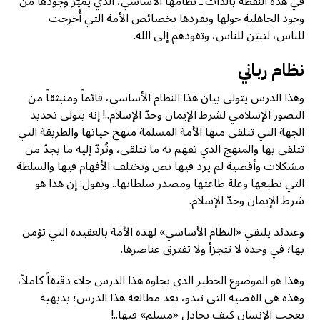
في هذه النقطة بالذات ـ نظامها الأساسي، الذي يميّز وجودها من
وجود الجاهلية حولها ويفردها بخصائص الأمة التي أُخرجت
للناس، لتبيَن للناس، وتقودهم إلى الله.
نظام رباني
وهذا الدرس يتولى بيان هذا النظام الأساسي، قائماً ومنبثقاً من
التصور الإسلامي لشرط الإيمان وحدّ الإسلام..! إنه يتولى تحديد
الجهة التي تتلقى منها الأمة المسلمة منهج حياتها والطريقة التي
تتلقى بها والمنهج الذي تفهم به ما تتلقى، وتُردّ إليه ما يجدّ من
مشكلات وأقضية لم يرد فيها نص وتختلف الأفهام فيها والسلطة
التي تطيعها وعلة طاعتها ومصدر سلطانها.. ويقول: إن هذا هو
شرط الإيمان وحدّ الإسلام.
وعندئذ يلتقي «النظام الأساسي» لهذه الأمة بالعقيدة التي تؤمن
بها؛ في وحدة لا تتجزأ ولا تفترق عناصرها.
وهذا هو الموضوع الخطير الذي يجلوه هذا الدرس جلاء دقيقاً كاملاً،
وهذه هي القضية التي تبدو، بعد مطالعة هذا الدرس؛ بديهية
يعجب الإنسان كيف يجادل «مسلم» فيها..!