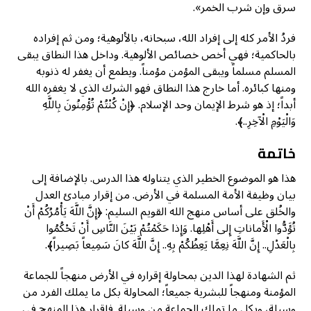
سرق وإن شرب الخمر».
فردُ الأمر كله إلى إفراد الله، سبحانه، بالألوهية؛ ومن ثم إفراده
بالحاكمية؛ فهي أخص خصائص الألوهية. وداخل هذا النطاق يبقى
المسلم مسلماً ويبقى المؤمن مؤمناً. ويطمع أن يغفر له ذنوبه
ومنها كبائره. أما خارج هذا النطاق فهو الشرك الذي لا يغفره الله
أبداً؛ إذ هو شرط الإيمان وحد الإسلام. ﴿إِنْ كُنْتُمْ تُؤْمِنُونَ بِاللَّهِ
وَالْيَوْمِ الْآخِرِ..﴾.
خاتمة
هذا هو الموضوع الخطير الذي يتناوله هذا الدرس. بالإضافة إلى
بيان وظيفة الأمة المسلمة في الأرض. من إقرار مبادئ العدل
والخُلق على أساس منهج الله القويم السليم: ﴿إِنَّ اللَّهَ يَأْمُرُكُمْ أَنْ
تُؤَدُّوا الْأَماناتِ إِلى أَهْلِها. وَإِذا حَكَمْتُمْ بَيْنَ النَّاسِ أَنْ تَحْكُمُوا
بِالْعَدْلِ.. إِنَّ اللَّهَ نِعِمَّا يَعِظُكُمْ بِهِ.. إِنَّ اللَّهَ كانَ سَمِيعاً بَصِيراً﴾.
ثم الشهادة لهذا الدين بمحاولة إقراره في الأرض منهجاً للجماعة
المؤمنة ومنهجاً للبشرية جميعاً؛ المحاولة بكل ما يملك الفرد من
وسيلة، وبكل ما تملك الجماعة من وسيلة. فإقرار هذا المنهج في