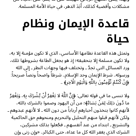
مشكلات وأقضية كذلك، أبَدَ الدهر، في حياة الأمة المسلمة.
قاعدة الإيمان ونظام
حياة
وتمثل هذه القاعدة نظامها الأساسي، الذي لا تكون مؤمنة إلا به،
ولا تكون مسلمة إلا بتحقيقه؛ إذ هو يجعل الطاعة بشروطها تلك،
ورد المسائل التي تجدّ ـ وتختلف فيها وجهات النظر ـ إلى الله
ورسوله.. شرط الإيمان وحد الإسلام.. شرطاً واضحاً ونصاً صريحاً:
﴿إِنْ كُنْتُمْ تُؤْمِنُونَ بِاللَّهِ وَالْيَوْمِ الْآخِرِ﴾ ..
ولا ننسى ما في قوله تعالى: ﴿إِنَّ اللَّهَ لا يَغْفِرُ أَنْ يُشْرَكَ بِهِ، وَيَغْفِرُ
ما دُونَ ذلِكَ لِمَنْ يَشاءُ﴾؛ من أن اليهود وصموا بالشرك بالله،
لأنهم كانوا يتخذون أحبارهم أرباباً من دون الله ـ لا لأنهم عبدوهم ـ
ولكن لأنهم قبلوا منهم التحليل والتحريم ومنحوهم حق الحاكمية
والتشريع ـ ابتداء من عند أنفسهم ـ فجُعلوا بذلك مشركين،
الشرك الذي يغفر الله كل ما عداه، حتى الكبائر.. «وإن زنى وإن