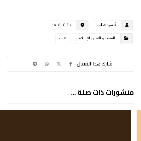
أ. سيد قطب
٢٠٢١-١٢-١٥
العقيدة و التصور الإسلامي
كتب
منشورات ذات صلة ...