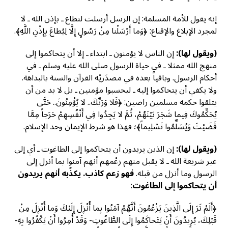
إنه يقول للأمة المسلمة: إن الرسل أرسلت لتطاع ـ بإذن الله ـ لا
لمجرد الإبلاغ والإقناع: ﴿وَما أَرْسَلْنا مِنْ رَسُولٍ إِلَّا لِيُطاعَ بِإِذْنِ اللَّهِ﴾.
(ويقول لها):
إن الناس لا يؤمنون ـ ابتداء ـ إلا أن يتحاكموا إلى
منهج الله ممثلا ـ في حياة الرسول صلى الله عليه وسلم ـ في
أحكام الرسول. وباقياً بعده في مصدَريْه القرآن والسنة بالبداهة.
ولا يكفي أن يتحاكموا إليه ـ ليحسبوا مؤمنين ـ بل لا بد من أن
يتلقوا حكمه مسلمين راضين: ﴿فَلا وَرَبِّكَ.. لا يُؤْمِنُونَ.. حَتَّى
يُحَكِّمُوكَ فِيما شَجَرَ بَيْنَهُمْ، ثُمَّ لا يَجِدُوا فِي أَنْفُسِهِمْ حَرَجاً مِمَّا
قَضَيْتَ وَيُسَلِّمُوا تَسْلِيماً﴾؛ فهذا هو شرط الإيمان وحد الإسلام.
(ويقول لها):
إن الذين يريدون أن يتحاكموا إلى الطاغوت ـ أي إلى
غير شريعة الله ـ لا يقبل منهم زعْمهم أنهم آمنوا بما أنزل إلى
الرسول وما أنزل من قبله.
فهو زعم كاذب. يكذّبه أنهم يريدون
أن يتحاكموا إلى الطاغوت
:
﴿أَلَمْ تَرَ إِلَى الَّذِينَ يَزْعُمُونَ أَنَّهُمْ آمَنُوا بِما أُنْزِلَ إِلَيْكَ وَما أُنْزِلَ مِنْ
قَبْلِكَ، يُرِيدُونَ أَنْ يَتَحاكَمُوا إِلَى الطَّاغُوتِ- وَقَدْ أُمِرُوا أَنْ يَكْفُرُوا بِهِ-