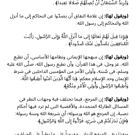
وَيُرِيدُ الشَّيْطانُ أَنْ يُضِلَّهُمْ ضَلالًا بَعِيداً﴾ .
(ويقول لها):
إن علامة النفاق أن يصدّوا عن التحاكم إلى ما أنزل
الله والتحاكم إلى رسول الله:
﴿وَإِذا قِيلَ لَهُمْ تَعالَوْا إِلى ما أَنْزَلَ اللَّهُ وَإِلَى الرَّسُولِ، رَأَيْتَ
الْمُنافِقِينَ يَصُدُّونَ عَنْكَ صُدُوداً﴾ .
(ويقول لها):
إن منهجها الإيماني ونظامها الأساسي، أن تطيع
الله، عز وجل، في هذا القرآن، وأن تطيع رسول الله، صلّى الله عليه
وسلم، في سُنته، وأولي الأمر من المؤمنين الداخلين في شرط
الإيمان وحد الإسلام معكم: ﴿يا أَيُّهَا الَّذِينَ آمَنُوا أَطِيعُوا اللَّهَ،
وَأَطِيعُوا الرَّسُولَ وَأُولِي الْأَمْرِ مِنْكُمْ﴾.
(ويقول لها):
إن المرجع، فيما تختلف فيه وجهات النظر في
المسائل الطارئة المتجددة، والأقضية التي لم ترد فيها أحكام
نصية.. إن المرجع هو الله ورسوله؛ أي شريعة الله وسنة رسوله:
﴿فَإِنْ تَنازَعْتُمْ فِي شَيْءٍ، فَرُدُّوهُ إِلَى اللَّهِ وَالرَّسُولِ﴾.
وبهذا يبقى المنهج الرباني مهيمناً على ما يطرأ على الحياة من