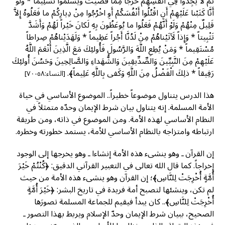
ثُمَّ لا يَجِدُوا فِي أَنْفُسِهِمْ حَرَجاً مِمَّا قَضَيْتَ وَيُسَلِّمُوا تَسْلِيماً * وَلَوْ
أَنَّا كَتَبْنا عَلَيْهِمْ أَنِ اقْتُلُوا أَنْفُسَكُمْ أَوِ اخْرُجُوا مِنْ دِيارِكُمْ ما فَعَلُوهُ إِلاَّ
قَلِيلٌ مِنْهُمْ وَلَوْ أَنَّهُمْ فَعَلُوا ما يُوعَظُونَ بِهِ لَكانَ خَيْراً لَهُمْ وَأَشَدَّ
تَثْبِيتاً * وَإِذاً لَآتَيْناهُمْ مِنْ لَدُنَّا أَجْراً عَظِيماً * وَلَهَدَيْناهُمْ صِراطاً
مُسْتَقِيماً * وَمَنْ يُطِعِ اللَّهَ وَالرَّسُولَ فَأُولئِكَ مَعَ الَّذِينَ أَنْعَمَ اللَّهُ
عَلَيْهِمْ مِنَ النَّبِيِّينَ وَالصِّدِّيقِينَ وَالشُّهَداءِ وَالصَّالِحِينَ وَحَسُنَ أُولئِكَ
رَفِيقاً * ذلِكَ الْفَضْلُ مِنَ اللَّهِ وَكَفى بِاللَّهِ عَلِيماً﴾.
[النساء:٥٨-٧٠]
هذا الدرس يتناول موضوعاً خطيراً.. الموضوع الأساسي في حياة
الأمة المسلمة. إنه يتناول بيان شرط الإيمان وحدّه متمثلاً في
النظام الأساسي لهذه الأمة. ومن الموضوع في ذاته، ومن طريقة
ارتباطه وامتزاجه بالنظام الأساسي للأمة، يستمد خطورته وخطره.
إن القرآن ـ وهو ينشىء هذه الأمة إنشاءا ـ وهو يخرجها إلى الوجود
إخراجاً. كما قال الله تعالى في التعبير القرآني الدقيق: ﴿كُنْتُمْ خَيْرَ
أُمَّةٍ أُخْرِجَتْ لِلنَّاسِ﴾؛ إن القرآن وهو ينشىء هذه الأمة من حيث
لم تكن، وينشئها لتصبح أمة فريدة في تاريخ البشر: ﴿خَيْرَ أُمَّةٍ
أُخْرِجَتْ لِلنَّاسِ﴾.. كان يبدأ فيقيم للجماعة المسلمة تصورَها
الصحيح، ببيان شرط الإيمان وحدّ الإسلام ويربط بهذا التصور ـ