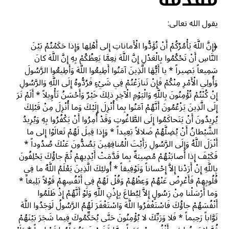
يقول الله تعالى:
﴿إِنَّ اللَّهَ يَأْمُرُكُمْ أَنْ تُؤَدُّوا الْأَماناتِ إِلى أَهْلِها وَإِذا حَكَمْتُمْ بَيْنَ
النَّاسِ أَنْ تَحْكُمُوا بِالْعَدْلِ إِنَّ اللَّهَ نِعِمَّا يَعِظُكُمْ بِهِ إِنَّ اللَّهَ كانَ
سَمِيعاً بَصِيراً * يا أَيُّهَا الَّذِينَ آمَنُوا أَطِيعُوا اللَّهَ وَأَطِيعُوا الرَّسُولَ
وَأُولِي الْأَمْرِ مِنْكُمْ فَإِنْ تَنازَعْتُمْ فِي شَيْءٍ فَرُدُّوهُ إِلَى اللَّهِ وَالرَّسُولِ
إِنْ كُنْتُمْ تُؤْمِنُونَ بِاللَّهِ وَالْيَوْمِ الْآخِرِ ذلِكَ خَيْرٌ وَأَحْسَنُ تَأْوِيلاً * أَلَمْ تَرَ
إِلَى الَّذِينَ يَزْعُمُونَ أَنَّهُمْ آمَنُوا بِما أُنْزِلَ إِلَيْكَ وَما أُنْزِلَ مِنْ قَبْلِكَ
يُرِيدُونَ أَنْ يَتَحاكَمُوا إِلَى الطَّاغُوتِ وَقَدْ أُمِرُوا أَنْ يَكْفُرُوا بِهِ وَيُرِيدُ
الشَّيْطانُ أَنْ يُضِلَّهُمْ ضَلالاً بَعِيداً * وَإِذا قِيلَ لَهُمْ تَعالَوْا إِلى ما
أَنْزَلَ اللَّهُ وَإِلَى الرَّسُولِ رَأَيْتَ الْمُنافِقِينَ يَصُدُّونَ عَنْكَ صُدُوداً *
فَكَيْفَ إِذا أَصابَتْهُمْ مُصِيبَةٌ بِما قَدَّمَتْ أَيْدِيهِمْ ثُمَّ جاؤُكَ يَحْلِفُونَ
بِاللَّهِ إِنْ أَرَدْنا إِلاَّ إِحْساناً وَتَوْفِيقاً * أُولئِكَ الَّذِينَ يَعْلَمُ اللَّهُ ما فِي
قُلُوبِهِمْ فَأَعْرِضْ عَنْهُمْ وَعِظْهُمْ وَقُلْ لَهُمْ فِي أَنْفُسِهِمْ قَوْلاً بَلِيغاً *
وَما أَرْسَلْنا مِنْ رَسُولٍ إِلاَّ لِيُطاعَ بِإِذْنِ اللَّهِ وَلَوْ أَنَّهُمْ إِذْ ظَلَمُوا
أَنْفُسَهُمْ جاؤُكَ فَاسْتَغْفَرُوا اللَّهَ وَاسْتَغْفَرَ لَهُمُ الرَّسُولُ لَوَجَدُوا اللَّهَ
تَوَّاباً رَحِيماً * فَلا وَرَبِّكَ لا يُؤْمِنُونَ حَتَّى يُحَكِّمُوكَ فِيما شَجَرَ بَيْنَهُمْ