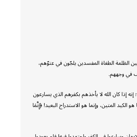
 الظلمة الطغاة المفسدين يلجّون في عتوّهم،
وف في وجههم.
؛ إنه إذا كان الله لا يأخذهم بكفرهم الذي يسارعون
 الكيد المتين، وإنما هو الاستدراج البعيد! ﴿إِنَّمَا
لإيمان وسارعوا في الكفر واجتهدوا فيه! فلم يعودوا