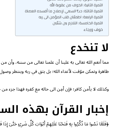
الثمرة الثانية: الخوف من عقوبة الله
الثمرة الثالثة: حثُّ السعي لإصلاح ما أفسده العصاة
الثمرة الرابعة: اطمئنان قلب المؤمن الى ربه
الثمرة الخامسة: التلازم بين سُنّتين
خوف ورجاء
لا تنخدع
مما أنعم الله تعالى به علينا أن علمنا تعالى من سننه، وأن من
ظاهرة وتمكن مؤقت لأعداء الله؛ بل يثق في ربه وينتظر وصول ال
وكذلك لا يأمن كافر؛ فإن أمِن الى حاله مع كفره فهذا جزء من ج
إخبار القرآن بهذه السن
﴿فَلَمَّا نَسُوا مَا ذُكِّرُوا بِهِ فَتَحْنَا عَلَيْهِمْ أَبْوَابَ كُلِّ شَيْءٍ حَتَّىٰ إِذَا ف