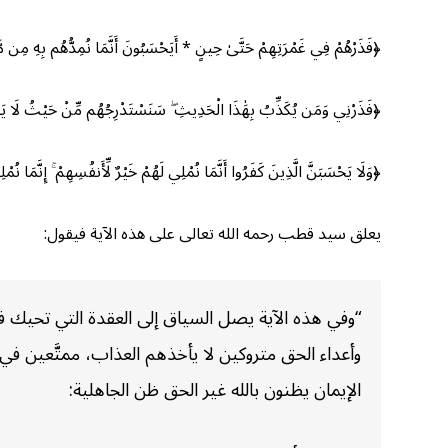
﴿فَذَرْهُمْ فِي غَمْرَتِهِمْ حَتَّىٰ حِينٍ * أَيَحْسَبُونَ أَنَّمَا نُمِدُّهُم بِهِ مِن م
﴿فَذَرْنِي وَمَن يُكَذِّبُ بِهَٰذَا الْحَدِيثِ ۖ سَنَسْتَدْرِجُهُم مِّنْ حَيْثُ لَا يَع
﴿وَلَا يَحْسَبَنَّ الَّذِينَ كَفَرُوا أَنَّمَا نُمْلِي لَهُمْ خَيْرٌ لِّأَنفُسِهِمْ ۚ إِنَّمَا نُ
يعلق سيد قطب رحمه الله تعالى على هذه الآية فيقول:
“وفي هذه الآية يصل السياق إلى العقدة التي تحيك 
وأعداء الحق متروكين لا يأخذهم العذاب، ممتَّعين في
الإيمان يظنون بالله غير الحق ظن الجاهلية: