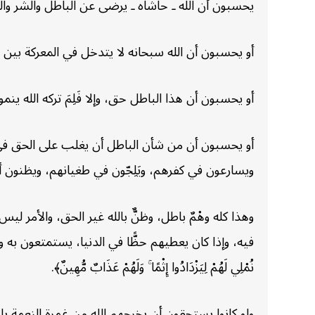
يحسبون أن الله ـ حاشاه ـ يرضى عن الباطل والشر والج
أو يحسبون أن الله سبحانه لا يتدخل في المعركة بين ا
أو يحسبون أن هذا الباطل حق، وإلا فَلِمَ تركه الله ينمو
أو يحسبون أن من شأن الباطل أن يغلب على الحق في 
ويسارعون في كفرهم، ويَلِجّون في طغيانهم، ويظنون 
وهذا كله وهْمٌ باطل، وظنٌّ بالله غير الحق، والأمر لي
فيه، وإذا كان يعطيهم حظًّا في الدنيا، يستمتعون به ويلْه
نُمْلِي لَهُمْ لِيَزْدَادُوا إِثْمًا ۚ وَلَهُمْ عَذَابٌ مُّهِينٌ﴾.
ولو كانوا يستحقون أن يخرجهم الله من غمرة النعمة بالاب