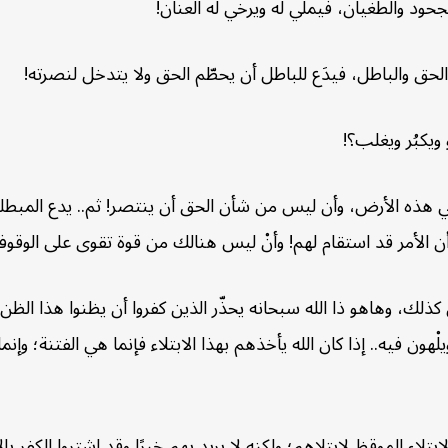
حود والطغيان، فيملي له ويرخي له العنان!
لحق والباطل، فيدَع للباطل أن يحطّم الحق ولا يتدخل لنصرته!
 ويكبُر ويغلب؟!
هذه الأرض، وأن ليس من شأن الحق أن ينتصر! ثم.. يدع المبطلين
أن الأمر قد استقام لهم! وأنْ ليس هنالك من قوة تقوى على الوق
س كذلك، وهاهو ذا الله سبحانه يحذّر الذين كفروا أن يظنوا هذا الظن
ون فيه.. إذا كان الله يأخذهم بهذا الابتلاء فإنما هي الفتنة؛ وإنما هو
تلاء الموقِظ لابتلاهم؛ ولكنه لا يريد بهم خيرًا وقد اشتروا الكفر با