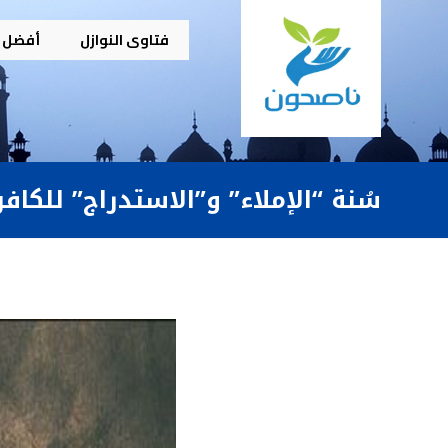
فتاوى النوازل
أفضل م
سُنة “الإملاء” و”الاستدراج” للكاف