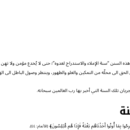
 هذه السنن “سنة الإملاء والاستدراج لعدوه”؛ حتى لا يُخدع مؤمن ولا تهِن
حق الى محلّه من التمكين والعلو والظهور، وينتظر وصول الباطل الى الهاو
ريان تلك السنة التي أخبر بها رب العالمين سبحانه.
ة
َرِحُوا بِمَا أُوتُوا أَخَذْنَاهُم بَغْتَةً فَإِذَا هُم مُّبْلِسُونَ﴾
.
(الأنعام: ٤٤)