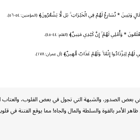
َّالٍ وَبَنِينَ * نُسَارِعُ لَهُمْ فِي الْخَيْرَاتِ ۚ بَل لَّا يَشْعُرُونَ﴾
.
(المؤمنين: ٥٤-٥٦)
ْلَمُونَ * وَأُمْلِي لَهُمْ ۚ إِنَّ كَيْدِي مَتِينٌ﴾
.
(القلم: ٤٤-٤٥)
مْلِي لَهُمْ لِيَزْدَادُوا إِثْمًا ۚ وَلَهُمْ عَذَابٌ مُّهِينٌ﴾
.
(آل عمران: ١٧٨)
في بعض الصدور، والشبهة التي تجول في بعض القلوب، والعتاب ال
 ظاهر الأمر بالقوة والسلطة والمال والجاه! مما يوقع الفتنة في 