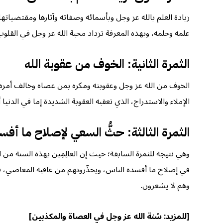
زيادة العلم بالله عز وجل وبأسمائه وصفاته وآثارها ومقتضياتها؛
علمه وحلمه، وبهذه المعرفة تزداد محبة الله عز وجل في القلوب 
الثمرة الثانية: الخوف من عقوبة الله
الخوف من الله عز وجل وعقوبته ومكره بمن عصاه وخالف أمره
الإملاء والاستدراج، الذي تعقبه العقوبة الشديدة إما في الدنيا أ
الثمرة الثالثة: حثُّ السعي لإصلاح ما أف
وهي نتيجة للثمرة السابقة؛ حيث إن العالِمِين بهذه السنة من
في إصلاح ما أفسده الناس، ويحذّرونهم من عاقبة المعاصي، في
وهم لا يشعرون.
[للمزيد:
سُنة الله عز وجل في العصاة والمكذبين
]