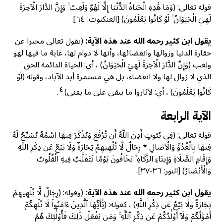
قوله تعالى: (وَمَا هَٰذِهِ الْحَيَاةُ الدُّنْيَا إِلَّا لَهْوٌ وَلَعِبٌ ۚ وَإِنَّ الدَّارَ الْآخِرَةَ
لَهِيَ الْحَيَوَانُ ۚ لَوْ كَانُوا يَعْلَمُونَ) [العنكبوت: ٦٤].
يقول ابن كثير رحمه الله عند هذه الآية:
(يقول تعالى مخبرا عن
حقارة الدنيا وزوالها وانقضائها، وأنها لا دوام لها، غاية ما فيها لهو
ولعب (وَإِنَّ الدَّارَ الْآخِرَةَ لَهِيَ الْحَيَوَانُ) ، أي: الحياة الدائمة الحق
الذي لا زوال لها ولا انقضاء، بل هي مستمرة أبد الآباد، وقوله (لَوْ
٤
كَانُوا يَعْلَمُونَ) ، أي: لآثاروا ما يبقى على ما يفنى)
.
الآية الرابعة
قوله تعالى: (فِي بُيُوتٍ أَذِنَ اللَّهُ أَن تُرْفَعَ وَيُذْكَرَ فِيهَا اسْمُهُ يُسَبِّحُ لَهُ
فِيهَا بِالْغُدُوِّ وَالْآصَالِ * رِجَالٌ لَّا تُلْهِيهِمْ تِجَارَةٌ وَلَا بَيْعٌ عَن ذِكْرِ اللَّهِ
وَإِقَامِ الصَّلَاةِ وَإِيتَاءِ الزَّكَاةِ ۙ يَخَافُونَ يَوْمًا تَتَقَلَّبُ فِيهِ الْقُلُوبُ
وَالْأَبْصَارُ) [النور: ۳٦-۳۷].
يقول ابن كثير رحمه الله عند هذه الآية:
(وقوله: (رِجَالٌ لَّا تُلْهِيهِمْ
تِجَارَةٌ وَلَا بَيْعٌ عَن ذِكْرِ اللَّهِ) ، كقوله: (يَٰٓأَيُّهَا ٱلَّذِينَ ءَامَنُواْ لَا تُلْهِكُمْ
أَمْوَٰلُكُمْ وَلَآ أَوْلَٰدُكُمْ عَن ذِكْرِ ٱللَّهِ ۚ وَمَن يَفْعَلْ ذَٰلِكَ فَأُوْلَٰٓئِكَ هُمُ