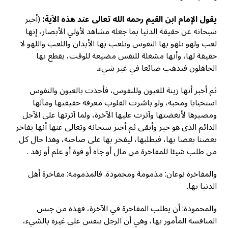
يقول الإمام ابن القيم رحمه الله تعالى عند هذه الآية:
(أخبر
سبحانه عن حقيقة الدنيا بما جعله مشاهد لأولي الأبصار، إنها
لعب ولهو تلهو بها النفوس وتلعب بها الأبدان واللعب واللهو لا
حقيقة لها، وأنها مشغلة للنفس مضيعة للوقت، يقطع بها
الجاهلون فيذهب ضائعا في غير شيء.
ثم أخبر أنها زينة للعيون وللنفوس، فأخذت بالعيون والنفوس
استحبابا ومحبة، ولو باشرت القلوب معرفة حقيقتها ومآلها
ومصيرها لأبغضتها وآثرت عليها الآخرة، ولما آثرتها على الآجل
الدائم الذي هو خير وأبقی ثم أخبر سبحانه وتعالى عنها أنها يفاخر
بعضنا بعضا بها، فيطلبها، ليفخر بها على صاحبه، وهذا حال كل
من طلب شيئا للمفاخرة من مال أو جاه أو قوة أو علم أو زهد .
والمفاخرة نوعان: مذمومة ومحمودة. فالمذمومة: مفاخرة أهل
الدنيا بها.
والمحمودة: أن يطلب المفاخرة في الآخرة، فهذه من جنس
المنافسة المأمور بها، وهي أن الرجل ينفس على غيره بالشيء،