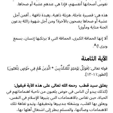
نفوس أصحابها أنفسهم، فإذا هي عندهم عشية أو ضحاها.
هذه هي: قصيرة عاجلة، هزيلة ذاهية، زهيدة تافهة .. أفمن أجل
عشية أو ضحاها يضحون بالآخرة؟ ومن أجل شهوة زائلة يدعون
الجنة مثاية ومأوی!
ألا إنها الحماقة الكبرى، الحماقة التي لا يرتكبها إنسان، يسمع
٨
ویری !)
.
الآية الثامنة
قوله تعالى: (فَوَيْلٌ يَوْمَئِذٍ لِّلْمُكَذِّبِينَ * الَّذِينَ هُمْ فِي خَوْضٍ يَلْعَبُونَ)
[الطور:١١-١٢].
يعلق سید قطب رحمه الله تعالى على هذه الآية فيقول:
(كذلك يبدو أن الناس في خوض يلعبون من ناحية اهتماماتهم في
الحياة، حين تقاس بالاهتمامات التي يثيرها الإسلام في النفس،
ويعلق بها القلب، ويشغله بتدبيرها وتحقيقها، وتبدو تفاهة تلك
الاهتمامات وضآلتها، والمسلم ينظر إلى اشتغال أهلها بها،