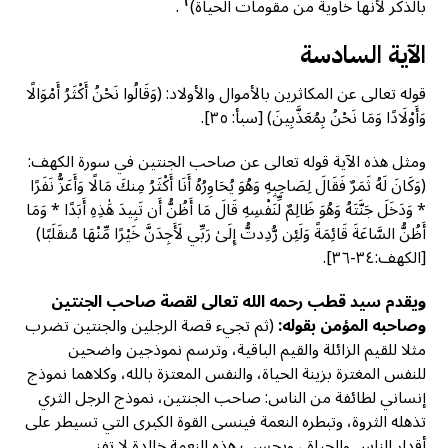
٦
بالذكر لأنها خاوية من مقومات الحياة)
.
الآية السادسة
قوله تعالى عن المكاثرين بالأموال والأولاد: (وَقَالُوا نَحْنُ أَكْثَرُ أَمْوَالًا
وَأَوْلَادًا وَمَا نَحْنُ بِمُعَذَّبِينَ) [سبأ: ۳٥].
ومثل هذه الآية قوله تعالى عن صاحب الجنتين في سورة الكهف:
(وَكَانَ لَهُ ثَمَرٌ فَقَالَ لِصَاحِبِهِ وَهُوَ يُحَاوِرُهُ أَنَا أَكْثَرُ مِنكَ مَالًا وَأَعَزُّ نَفَرًا
* وَدَخَلَ جَنَّتَهُ وَهُوَ ظَالِمٌ لِّنَفْسِهِ قَالَ مَا أَظُنُّ أَن تَبِيدَ هَٰذِهِ أَبَدًا * وَمَا
أَظُنُّ السَّاعَةَ قَائِمَةً وَلَئِن رُّدِدتُّ إِلَىٰ رَبِّي لَأَجِدَنَّ خَيْرًا مِّنْهَا مُنقَلَبًا)
[الكهف:٣٤-٣٦].
ويقدم سيد قطب رحمه الله تعالى لقصة صاحب الجنتين
وصاحبه المؤمن بقوله:
(ثم تجيء قصة الرجلين والجنتين تضرب
مثلا للقيم الزائلة والقيم الباقية، وترسم نموذجين واضحين
للنفس المغترة بزينة الحياة، والنفس المعتزة بالله، وكلاهما نموذج
إنساني لطائفة من الناس: صاحب الجنتين، نموذج الرجل الثري
تذهله الثروة، وتبطره النعمة فينسى القوة الكبرى التي تسيطر على
أقدار الناس والحياة ، ويحسب هذه النعمة خالدة لا تفنى.