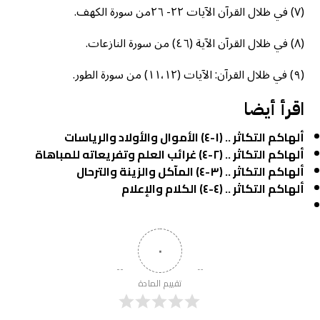
(٧) في ظلال القرآن الآيات ۲۲- ۲٦من سورة الكهف.
(٨) في ظلال القرآن الآية (٤٦) من سورة النازعات.
(٩) في ظلال القرآن: الآيات (١١،١٢) من سورة الطور.
اقرأ أيضا
ألهاكم التكاثر .. (١-٤) الأموال والأولاد والرياسات
ألهاكم التكاثر .. (٢-٤) غرائب العلم وتفريعاته للمباهاة
ألهاكم التكاثر .. (٣-٤) المآكل والزينة والترحال
ألهاكم التكاثر .. (٤-٤) الكلام والإعلام
٠
تقييم المادة