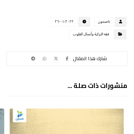
ناصحون
٢٠٢٢-٠١-٢٦
فقه التزكية وأعمال القلوب
منشورات ذات صلة ...