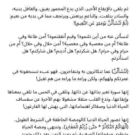
ثم يلقي بالإيقاع الأخير، الذي يدع المخمور يفيق، والغافل يتنبه،
والسادر يتلفت، والناعم يرتعش ويرتجف مما في يديه من نعیم:
(ثُمَّ لَتُسْأَلُنَّ يَوْمَئِذٍ عَنِ النَّعِيمِ)!
لتسألن عنه من أين نلتموه؟ وفيم أنفقتموه؟ أمن طاعة وفي
طاعة؟ أم من معصية وفي معصية؟ أمن حلال وفي حلال؟ أم من
حرام وفي حرام؟. هل شكرتم؟ هل أديتم؟ هل شاركتم؟ هل
استأثرتم.
(لَتُسْأَلُنَّ) عما تتكاثرون به وتتفاخرون.. فهو عبء تستخفونه في
غمرتكم ولهوكم، ولكن وراءه ما وراءه من هم ثقيل!
إنها سورة تعبر بذاتها عن ذاتها. وتلقي في الحس ما تلقي بمعناها
وإيقاعها، وتدع القلب مثقلا مشغولا بهم الآخرة عن سفساف
الحياة الدنيا وصغائر اهتماماتها، التي يهش لها الفارغون!
إنها تصور الحياة الدنيا كالومضة الخاطفة في الشريط الطويل..
(أَلْهَاكُمُ التَّكَاثُرُ * حَتَّىٰ زُرْتُمُ الْمَقَابِرَ).. وتنتهي ومضة الحياة
وتنطوي صفحاتها الصغيرة، ثم يمتد الزمن بعد ذلك وتمتد