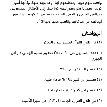
وانغماسهم فيها، وتعظيمهم لها، وحديثهم عنها، وكأنها أمور
کونية عظمى! وهو ينظر إليهم كما ينظر إلى الأطفال المشغولين
بعرائس الحلوى وبالدمی الميتة، يحسبونها شخوصا، ويقضون
٩
أوقاتهم في مناغاتها واللعب معها وبها!!!)
.
الهوامش
(١) في ظلال القرآن تفسير سورة التكاثر.
(٢) عدة الصابرين ص ۲۸۰، ۲۸۱ تحقیق سلیم الهلالي دار ابن
الجوزي .
(٣) تفسير السعدي ص ۷۹۰.
(٤) تفسير ابن كثير ٦/٢٩٤ ط دار طيبة.
(٥) تفسير ابن كثير ٦/٦٨ ط دار طيبة.
(٦) في ظلال القرآن: الآيات (۱، ۲، ۳) من سورة الأنبياء.