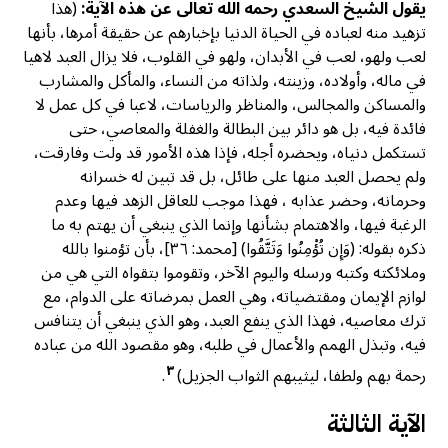
يقول الشيخ السعدي رحمه الله تعالى عن هذه الآية:
(هذا
تزهيد منه لعباده في الحياة الدنيا بإخبارهم عن حقيقة أمرها، بأنها
لعب ولهو، لعب في الأبدان، ولهو في القلوب، فلا يزال العبد لاهيا
في ماله، وأولاده، وزينته، ولذاته من النساء، والمأكل والمشارب
والمساكن والمجالس، والمناظر والرياسات، لاعبا في كل عمل لا
فائدة فيه، بل هو دائر بين البطالة والغفلة والمعاصي، حتى
تستكمل دنياه، ويحضره أجله، فإذا هذه الأمور قد ولت وفارقت،
ولم يحصل العبد منها على طائل، بل قد تبين له خسرانه
وحرمانه، وحضر عذابه ، فهذا موجب للعاقل الزهد فيها وعدم
الرغبة فيها، والاهتمام بشأنها وإنما الذي ينبغي أن يهتم به ما
ذكره بقوله: (وَإِن تُؤْمِنُوا وَتَتَّقُوا) [محمد: ۳٦]، بأن تؤمنوا بالله
وملائكته وكتبه ورسله واليوم الآخر، وتقوموا بتقواه التي هي من
لوازم الإيمان ومقتضياته، وهي العمل بمرضاته على الدوام، مع
ترك معاصيه، فهذا الذي ينفع العبد، وهو الذي ينبغي أن يتنافس
فيه، وتبذل الهمم والأعمال في طلبه، وهو مقصود الله من عباده
٣
رحمة بهم ولطفا، ليثيبهم الثواب الجزيل)
.
الآية الثالثة