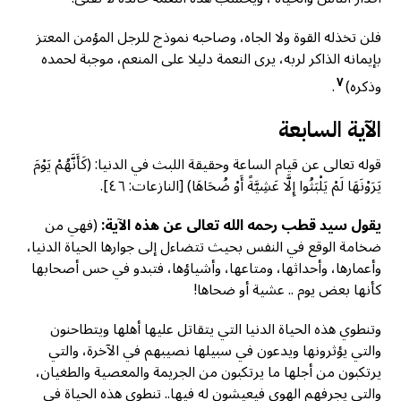
فلن تخذله القوة ولا الجاه، وصاحبه نموذج للرجل المؤمن المعتز
بإيمانه الذاكر لربه، يرى النعمة دليلا على المنعم، موجبة لحمده
٧
وذكره)
.
الآية السابعة
قوله تعالى عن قيام الساعة وحقيقة اللبث في الدنيا: (كَأَنَّهُمْ يَوْمَ
يَرَوْنَهَا لَمْ يَلْبَثُوا إِلَّا عَشِيَّةً أَوْ ضُحَاهَا) [النازعات: ٤٦].
يقول سید قطب رحمه الله تعالى عن هذه الآية:
(فهي من
ضخامة الوقع في النفس بحيث تتضاءل إلى جوارها الحياة الدنيا،
وأعمارها، وأحداثها، ومتاعها، وأشياؤها، فتبدو في حس أصحابها
كأنها بعض يوم .. عشية أو ضحاها!
وتنطوي هذه الحياة الدنيا التي يتقاتل عليها أهلها ويتطاحنون
والتي يؤثرونها ويدعون في سبيلها نصيبهم في الآخرة، والتي
يرتكبون من أجلها ما يرتكبون من الجريمة والمعصية والطغيان،
والتي يجرفهم الهوى فيعيشون له فيها.. تنطوي هذه الحياة في