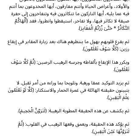
والأولاد، وأعراض الحياة وأنتم مفارقون، أيها المخدوعون بما أنتم
فيه عما يليه، أيها التاركون ما تتكاثرون فيه وتتفاخرون إلى حفرة
ضيقة لا تكاثر فيها، ولا تفاخر، استيقظوا وانظروا، فقد (أَلْهَاكُمُ
التَّكَاثُرُ * حَتَّىٰ زُرْتُمُ الْمَقَابِرَ).
ثم يقرع قلوبهم بهول ما ينتظرهم هناك بعد زيارة المقابر في إيقاع
رزین: (كَلَّا سَوْفَ تَعْلَمُونَ).
ويكرر هذا الإيقاع بألفاظه وجرسه الرهيب الرصين: (ثُمَّ كَلَّا سَوْفَ
تَعْلَمُونَ).
ثم يزيد التوكيد عمقا ورهبة. وتلويحا بما وراءه من أمر ثقيل. لا
يتبينون حقيقته الهائلة في غمرة الخمار والاستكثار: (كَلَّا لَوْ تَعْلَمُونَ
عِلْمَ الْيَقِينِ).
ثم يكشف عن هذه الحقيقة المطوية الرهيبة: (لَتَرَوُنَّ الْجَحِيمَ).
ثم يؤكد هذه الحقيقة، ويعمق وقعها الرهيب في القلوب: (ثُمَّ
لَتَرَوُنَّهَا عَيْنَ الْيَقِينِ).