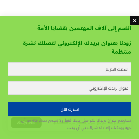
انضم إلى آلاف المهتمين بقضايا الأمة
زودنا بعنوان بريدك الإلكتروني لتصلك نشرة
منتظمة
اشترك الآن
نستخدم عنوان بريدك للتواصل معك فقط ولا نسمح بمشاركته مع أي
يستخدم هذا الموقع الكوكيز لتحسين تجربة المستخدم.
قبول وإغلاق
جهة
ويمكنك إلغاء الاشتراك في أي وقت