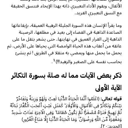
الأثقال، ويقوم الأداء التعبيري ذاته بهذا الإيحاء. فتتسق الحقيقة
مع النسق التعبيري الفريد..
وما يقرأ الإنسان هذه السورة الجليلة الرهيبة العميقة، بإيقاعاتها
الصاعدة الذاهبة في الفضاء إلى بعيد في مطلعها، الرصينة
الذاهبة إلى القرار العميق في نهايتها.. حتى يشعر بثقل ما على
عاتقه من أعقاب هذه الحياة الوامضة التي يحياها على الأرض، ثم
يحمل ما يحمل منها ويمضي به مثقلا في الطريق ! ثم ينشئ
١
يحاسب نفسه على الصغير والزهيد!!!)
.
ذكر بعض الآيات مما له صلة بسورة التكاثر
الآية الأولى
قوله تعالى:
(اعْلَمُوا أَنَّمَا الْحَيَاةُ الدُّنْيَا لَعِبٌ وَلَهْوٌ وَزِينَةٌ وَتَفَاخُرٌ
بَيْنَكُمْ وَتَكَاثُرٌ فِي الْأَمْوَالِ وَالْأَوْلَادِ ۖ كَمَثَلِ غَيْثٍ أَعْجَبَ الْكُفَّارَ نَبَاتُهُ
ثُمَّ يَهِيجُ فَتَرَاهُ مُصْفَرًّا ثُمَّ يَكُونُ حُطَامًا ۖ وَفِي الْآخِرَةِ عَذَابٌ شَدِيدٌ
وَمَغْفِرَةٌ مِّنَ اللَّهِ وَرِضْوَانٌ ۚ وَمَا الْحَيَاةُ الدُّنْيَا إِلَّا مَتَاعُ الْغُرُورِ)
[الحديد:٢٠].