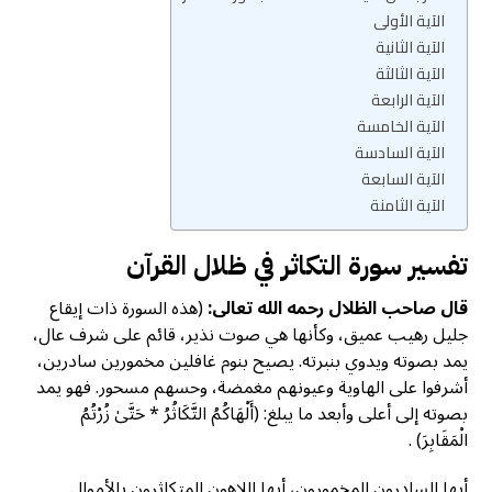
الآية الأولى
الآية الثانية
الآية الثالثة
الآية الرابعة
الآية الخامسة
الآية السادسة
الآية السابعة
الآية الثامنة
تفسير سورة التكاثر في ظلال القرآن
قال صاحب الظلال رحمه الله تعالى:
(هذه السورة ذات إيقاع
جلیل رهيب عميق، وكأنها هي صوت نذير، قائم على شرف عال،
يمد بصوته ويدوي بنبرته. يصيح بنوم غافلين مخمورين سادرين،
أشرفوا على الهاوية وعيونهم مغمضة، وحسهم مسحور. فهو يمد
بصوته إلى أعلى وأبعد ما يبلغ: (أَلْهَاكُمُ التَّكَاثُرُ * حَتَّىٰ زُرْتُمُ
الْمَقَابِرَ) .
أيها السادرون المخمورون، أيها اللاهون المتكاثرون بالأموال