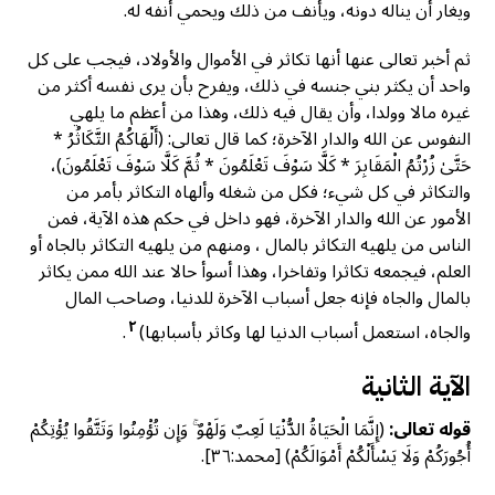
ويغار أن يناله دونه، ويأنف من ذلك ويحمي أنفه له.
ثم أخبر تعالى عنها أنها تكاثر في الأموال والأولاد، فيجب على كل
واحد أن يكثر بني جنسه في ذلك، ويفرح بأن يرى نفسه أكثر من
غيره مالا وولدا، وأن يقال فيه ذلك، وهذا من أعظم ما يلهي
النفوس عن الله والدار الآخرة؛ كما قال تعالى: (أَلْهَاكُمُ التَّكَاثُرُ *
حَتَّىٰ زُرْتُمُ الْمَقَابِرَ * كَلَّا سَوْفَ تَعْلَمُونَ * ثُمَّ كَلَّا سَوْفَ تَعْلَمُونَ)،
والتكاثر في كل شيء؛ فكل من شغله وألهاه التكاثر بأمر من
الأمور عن الله والدار الآخرة، فهو داخل في حكم هذه الآية، فمن
الناس من يلهيه التكاثر بالمال ، ومنهم من يلهيه التكاثر بالجاه أو
العلم، فيجمعه تكاثرا وتفاخرا، وهذا أسوأ حالا عند الله ممن يكاثر
بالمال والجاه فإنه جعل أسباب الآخرة للدنيا، وصاحب المال
٢
والجاه، استعمل أسباب الدنيا لها وكاثر بأسبابها)
.
الآية الثانية
قوله تعالى:
(إِنَّمَا الْحَيَاةُ الدُّنْيَا لَعِبٌ وَلَهْوٌ ۚ وَإِن تُؤْمِنُوا وَتَتَّقُوا يُؤْتِكُمْ
أُجُورَكُمْ وَلَا يَسْأَلْكُمْ أَمْوَالَكُمْ) [محمد:٣٦].