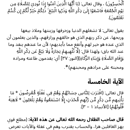
ٱلْخَٰسِرُونَ) ، وقال تعالى: (يَا أَيُّهَا الَّذِينَ آمَنُوا إِذَا نُودِيَ لِلصَّلَاةِ مِن
يَوْمِ الْجُمُعَةِ فَاسْعَوْا إِلَىٰ ذِكْرِ اللَّهِ وَذَرُوا الْبَيْعَ ۚ ذَٰلِكُمْ خَيْرٌ لَّكُمْ إِن كُنتُمْ
تَعْلَمُونَ).
يقول تعالى: لا تشغلهم الدنيا وزخرفها وزينتها وملاذ بيعها
وربحها، عن ذكر ربهم الذي هو خالقهم ورازقهم، والذين يعلمون أن
الذي عنده هو خير لهم وأنفع مما بأيديهم؛ لأن ما عندهم ينفد وما
عند الله باق؛ ولهذا قال: (لَّا تُلْهِيهِمْ تِجَارَةٌ وَلَا بَيْعٌ عَن ذِكْرِ اللَّهِ
وَإِقَامِ الصَّلَاةِ وَإِيتَاءِ الزَّكَاةِ)[النور: ۳۷] أي: يقدمون طاعته ومراده
٥
ومحبته على مرادهم ومحبتهم)
.
الآية الخامسة
قال تعالى: (اقْتَرَبَ لِلنَّاسِ حِسَابُهُمْ وَهُمْ فِي غَفْلَةٍ مُّعْرِضُونَ * مَا
يَأْتِيهِم مِّن ذِكْرٍ مِّن رَّبِّهِم مُّحْدَثٍ إِلَّا اسْتَمَعُوهُ وَهُمْ يَلْعَبُونَ * لَاهِيَةً
قُلُوبُهُمْ) [الأنبياء: ١ – ٣].
قال صاحب الظلال رحمه الله تعالى عن هذه الآية:
(مطلع قوي
يهز الغافلين هزا، والحساب يقترب وهم في غفلة والآيات تعرض