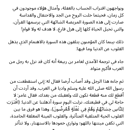
ويواجهون اقتراب الحساب بالغفلة، وأمثال هؤلاء موجودون في
كل زمان، فحيثما خلت الروح من الجد والاحتفال والقداسة
صارت إلى هذه الصورة المريضة الشائهة التي يرسمها القرآن،
والتي تحيل الحياة كلها إلى هزل فارغ، لا هدف له ولا قوام!
ذلك بينما كان المؤمنون يتلقون هذه السورة بالاهتمام الذي يذهل
القلوب عن الدنيا وما فيها:
جاء في ترجمة الآمدي لعامر بن ربيعة أنه كان قد نزل به رجل من
العرب فأكرم مثواه.
ثم جاءه هذا الرجل وقد أصاب أرضا فقال له: إني استقطعت من
رسول الله صلى الله عليه وسلم واديا في العرب. وقد أردت أن
أقطع لك منه قطعة تكون لك ولعقبك من بعدك. فقال عامر: لا
حاجة لي في قطيعتك، نزلت اليوم سورة أذهلتنا عن الدنيا: (اقْتَرَبَ
لِلنَّاسِ حِسَابُهُمْ وَهُمْ فِي غَفْلَةٍ مُّعْرِضُونَ)، وهذا هو فرق ما بين
القلوب الحية المتلقية المتأثرة، والقلوب الميتة المغلقة الخامدة،
التي تكفن ميتتها باللهو؛ وتواري خمودها بالاستهتار، ولا تتأثر