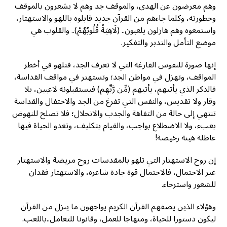
وهم معرضون عن الهدى، والموقف جد وهم لا يشعرون بالموقف
وخطورته، وكلما جاءهم من القرآن جدید قابلوه باللهو والاستهتار،
واستمعوه وهم هازلون يلعبون.. (لَاهِيَةً قُلُوبُهُمْ).. والقلوب هي
موضع التأمل والتدبر والتفكير.
إنها صورة للنفوس الفارغة التي لا تعرف الجد، فتلهو في أخطر
المواقف، وتهزل في مواطن الجد؛ وتستهتر في مواقف القداسة،
فالذكر الذي يأتيهم، يأتيهم (مِّن رَّبِّهِم) فيستقبلونه لاعبين، بلا
وقار ولا تقديس، والنفس التي تفرغ من الجد والاحتفال والقداسة
تنتهي إلى حالة من التفاهة والجدب والانحلال؛ فلا تصلح للنهوض
بعبء، ولا الاضطلاع بواجب، والقيام بتكليف، وتغدو الحياة فيها
عاطلة هينة رخيصة!
إن روح الاستهتار التي تلهو بالمقدسات روح مريضة والاستهتار
غير الاحتمال، فالاحتمال قوة جادة شاعرة، والاستهتار فقدان
للشعور واسترخاء.
وهؤلاء الذين يصفهم القرآن الكريم يواجهون ما ينزل من القرآن
ليكون دستورا للحياة، ومنهاجا للعمل، وقانونا للتعامل..باللعب.