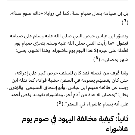
بل إن صيامه يعدل صيام سنة، كما في رواية: «ذاك صوم سنة».
7
)
(
ويصوّر ابن عباس حرص النبي صلى الله عليه وسلم على صيامه
فيقول: «ما رأيت النبي صلى الله عليه وسلم يتحرَّى صيام يوم
فضَّله على غيره إلا هذا اليوم يوم عاشوراء، وهذا الشهر، يعني:
8
شهر رمضان». (
)
ولِمَا عُرف من فضله فقد كان للسلف حرص كبير على إدراكه،
حتى كان بعضهم يصومه في السفر؛ خشية فواته، كما نقله ابن
رجب عن طائفة منهم ابن عباس، وأبو إسحاق السبيعي، والزهري،
وقال: “رمضان له عدة من أيام أخر، وعاشوراء يفوت، ونص أحمد
9
على أنه يصام عاشوراء في السفر”. (
)
ثانياً: كيفية مخالفة اليهود في صوم يوم
عاشوراء