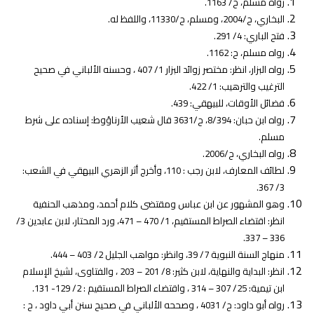
رواه مسلم، ح/ 1163.
البخاري، ح/2004، ومسلم، ح/11330، واللفظ له.
فتح الباري: 4/ 291.
رواه مسلم، ح: 1162.
رواه البزار، انظر: مختصر زوائد البزار 1/ 407 ، وحسنه الألباني في صحيح
الترغيب والترهيب: 1/ 422.
فضائل الأوقات، للبيهقي: 439.
رواه ابن حبان: 8/394، ح/3631 قال شعيب الأرناؤوط: إسناده على شرط
مسلم.
رواه البخاري، ح/2006.
لطائف المعارف، لابن رجب : 110، وأخرج أثر الزهري البيهقي في الشعب:
3/ 367.
وهو المشهور عن ابن عباس ومقتضى كلام أحمد، ومذهب الحنفية
انظر: اقتضاء الصراط المستقيم، 1/ 470 – 471، ورد المحتار، لابن عابدين 3/
336 – 337.
منهاج السنة النبوية 7/ 39، وانظر: مواهب الجليل 2/ 403 – 444.
انظر: البداية والنهاية، لابن كثير: 8/ 201 – 203 ، والفتاوى، لشيخ الإسلام
ابن تيمية: 25/ 307 – 314 ، واقتضاء الصراط المستقيم : 2/ 129- 131.
رواه أبو داود: ح/ 4031 ، وصححه الألباني في صحيح سنن أبي داود ، ح :