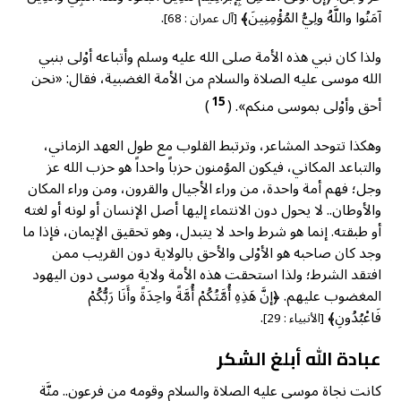
آمَنُوا واللَّهُ ولِيُّ المُؤْمِنِينَ﴾
.
[آل عمران : 68]
ولذا كان نبي هذه الأمة صلى الله عليه وسلم وأتباعه أوْلى بنبي
الله موسى عليه الصلاة والسلام من الأمة الغضبية، فقال: «نحن
15
أحق وأوْلى بموسى منكم». (
)
وهكذا تتوحد المشاعر، وترتبط القلوب مع طول العهد الزماني،
والتباعد المكاني، فيكون المؤمنون حزباً واحداً هو حزب الله عز
وجل؛ فهم أمة واحدة، من وراء الأجيال والقرون، ومن وراء المكان
والأوطان.. لا يحول دون الانتماء إليها أصل الإنسان أو لونه أو لغته
أو طبقته. إنما هو شرط واحد لا يتبدل، وهو تحقيق الإيمان، فإذا ما
وجد كان صاحبه هو الأوْلى والأحق بالولاية دون القريب ممن
افتقد الشرط؛ ولذا استحقت هذه الأمة ولاية موسى دون اليهود
المغضوب عليهم. ﴿إنَّ هَذِهِ أُمَّتُكُمْ أُمَّةً واحِدَةً وأَنَا رَبُّكُمْ
فَاعْبُدُونِ﴾
.
[الأنبياء : 29]
عبادة الله أبلغ الشكر
كانت نجاة موسى عليه الصلاة والسلام وقومه من فرعون.. منَّة