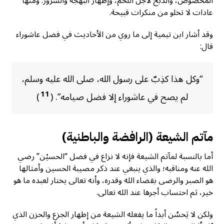
المخصوص، والذبح لأجل اللحم، وإظهار البهجة والسرور. ومنها
عادات لا تخلو من منكرات قبيحة.
وقد أشار ابن تيمية إلى ما روي من الأحاديث في فضل عاشوراء
قال:
“وكل هذا كذِبٌ على رسول الله، صلى الله عليه وسلم،
11
لم يصح في عاشوراء إلا فضل صيامه”. (
)
مآتم الشيعة (الرافضة والباطنية)
أما بالنسبة لمآتم الشيعة فإنه لا نزاع في فضل “الحسيْن” رضي
الله عنه ومناقبه؛ والذي ينبغي عند ذكر مصيبة الحسين وأمثالها
هو الصبر والرضى بقضاء الله وقدره، وأنه تعالى يختار لعبده ما هو
خير، ثم احتساب أجرها عند الله تعالى.
ولكن لا يَحسُن أبداً ما يفعله الشيعة من إظهار الجزع والحزن الذي