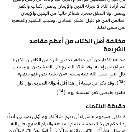
كما أراده الله، لا تجزئة الدين والإيمان ببعض الكتاب والكفر
ببعض، ولا التعلق بمجرد شعائر خالية من اليقين والإيمان
الخالص الذي هو دليل الشكر الصادق، وسبب التكفير والمغفرة
لمن سعى لذلك.
مخالفة أهل الكتاب من أعظم مقاصد
الشريعة
مخالفة الكفار من أبرز مظاهر تحقيق البراء من الكافرين الذي لا
يتم الإيمان إلا به، وقد شدّد الشارع على المتشبهين بهم، حتى
قال النبي صلى الله عليه وسلم: «من تشبه بقوم فهو منهم».
13
(
)، وقد ذكر ابن تيمية أن هذا أقل أحواله التحريم، وإن كان
14
ظاهره يقتضي كفر المتشبه بهم. (
)
حقيقة الانتماء
لا يكفي صومهم عاشوراء أن يقوم دليلاً لكونهم أوْلى بموسى. أبداً؛
إذ الحكم في ذلك بحسب تمام المتابعة والتزام المنهج، قال الله
عز وجل: ﴿إنَّ أَوْلَى النَّاسِ بِإبْرَاهِيمَ لَلَّذِينَ اتَّبَعُوهُ وهَذَا النَّبِيُّ والَّذِينَ