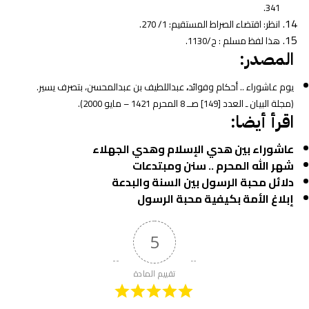
341.
انظر: اقتضاء الصراط المستقيم: 1/ 270.
هذا لفظ مسلم : ح/1130.
المصدر:
يوم عاشوراء .. أحكام وفوائد
،
عبداللطيف بن عبدالمحسن، بتصرف يسير.
(مجلة البيان ـ العدد [149] صــ 8 المحرم 1421 – مايو 2000).
اقرأ أيضا:
عاشوراء بين هدي الإسلام وهدي الجهلاء
شهر الله المحرم .. سنن ومبتدعات
دلائل محبة الرسول بين السنة والبدعة
إبلاغ الأمة بكيفية محبة الرسول
5
تقييم المادة