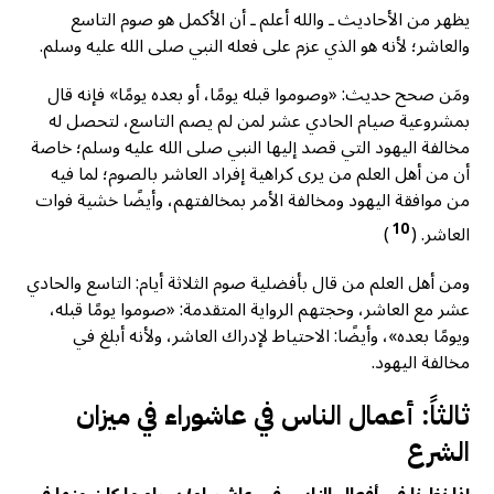
يظهر من الأحاديث ـ والله أعلم ـ أن الأكمل هو صوم التاسع
والعاشر؛ لأنه هو الذي عزم على فعله النبي صلى الله عليه وسلم.
ومَن صحح حديث: «وصوموا قبله يومًا، أو بعده يومًا» فإنه قال
بمشروعية صيام الحادي عشر لمن لم يصم التاسع، لتحصل له
مخالفة اليهود التي قصد إليها النبي صلى الله عليه وسلم؛ خاصة
أن من أهل العلم من يرى كراهية إفراد العاشر بالصوم؛ لما فيه
من موافقة اليهود ومخالفة الأمر بمخالفتهم، وأيضًا خشية فوات
10
العاشر. (
)
ومن أهل العلم من قال بأفضلية صوم الثلاثة أيام: التاسع والحادي
عشر مع العاشر، وحجتهم الرواية المتقدمة: «صوموا يومًا قبله،
ويومًا بعده»، وأيضًا: الاحتياط لإدراك العاشر، ولأنه أبلغ في
مخالفة اليهود.
ثالثاً: أعمال الناس في عاشوراء في ميزان
الشرع