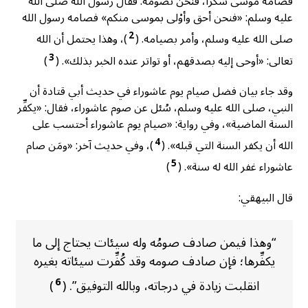
فصامه موسى شكراً، فنحن نصومه. فقال رسول الله صلى الله
عليه وسلم: «فنحن أحق وأوْلى بموسى منكم» فصامه رسول الله
2
صلى الله عليه وسلم، وأمر بصيامه. (
)، وهذا يحتمل أن الله
3
تعالى: «أوحى إليه بصدقهم، أو تواتر عنده الخبر بذلك». (
)
وقد جاء بيان فضل صيام يوم عاشوراء في حديث أبي قتادة أن
النبي، صلى الله عليه وسلم، سُئل عن صوم عاشوراء، فقال: «يكفِّر
السنة الماضية»، وفي رواية: «صيام يوم عاشوراء أحتسب على
4
الله أن يكفر السنة التي قبله». (
)، وفي حديث آخر: «ومَن صام
5
عاشوراء غفر الله له سنة». (
)
قال البيهقي:
“وهذا فيمن صادف صومُه وله سيئات يحتاج إلى ما
يكفِّرها؛ فإن صادف صومه وقد كُفِّرت سيئاته بغيره
6
انقلبت زيادة في درجاته، وبالله التوفيق”. (
)