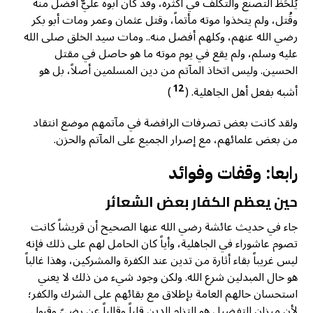
يُلحَظُ التصنع والتكلف في أكثره، وقد كان أبوه عليٌّ أفضل منه
وقُتل، ولم يتخذوا موته مأتماً، وقتل عثمان وعمر ومات أبو بكر
رضي الله عنهم، وكلهم أفضل منه.. ومات سيد الخلق صلى الله
عليه وسلم، ولم يقع في يوم موته ما هو حاصل في مقتل
الحسين. وليس اتخاذ المآتم من دين المسلمين أصلاً، بل هو
12
أشبه بفعل أهل الجاهلية. (
)
ولقد كانت بعض تصرفات الرافضة في مآتمهم موضع انتقاد
من بعض علمائهم، مع إصرار الجميع على المآتم والحزن.
رابعا: وقفات وفوائد
حين يعظم الكفار بعض الشعائر
جاء في حديث عائشة رضي الله عنها الصحيح أن قريشاً كانت
تصوم عاشوراء في الجاهلية، وأياً كان الحامل لهم على ذلك فإنه
ليس غريباً بقاء أثارة من تدين عند الكفرة والمشركين، وهذا غالباً
هو حال المبدلين شرع الله. ولكن وجود شيء من ذلك لا يعني
استحسان حالهم العامة بإطلاق مع بقائهم على الشرك والكفر؛
لأن ميزان التفضيل هو التزام الدين قلباً وقالباً عن رضىً وقبول