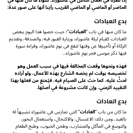
إذا نظرنا في أفعال الناس في عاشوراء؛ سواء ما كان منها في
الحاضر أو الماضي أو الماضي القريب رأينا أنها على صور عدة:
بدع العبادات
ما كان منها في باب “
العبادات
“؛ حيث خصوا هذا اليوم ببعض
العبادات كقيام ليلة عاشوراء، وزيارة القبور فيه، والصدقة، وتقديم
الزكاة أو تأخيرها عن وقتها لتقع في يوم عاشوراء، وقراءة سورة
فيها ذكر موسى فجر يوم عاشوراء…
فهذه ونحوها وقعت المخالفة فيها في سبب العمل وهو
تخصيصه بوقت لم يخصه الشارع بهذه الأعمال، ولو أراده
لحثَّ عليه، كما حث على الصيام فيه، فيُمنع من فعلها بهذا
التقييد الزمني، وإن كانت مشروعة في أصلها.
بدع العادات
ما كان من باب “
العادات
” التي تمارَس في عاشوراء تشبيهاً له
بالعيد، ومن ذلك: الاغتسال، والاكتحال، واستعمال البخور،
والتوسع في المآكل والمشارب، وطحن الحبوب، وطبخ الطعام