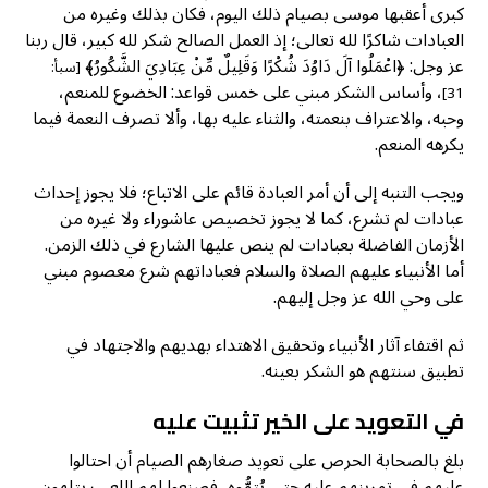
كبرى أعقبها موسى بصيام ذلك اليوم، فكان بذلك وغيره من
العبادات شاكرًا لله تعالى؛ إذ العمل الصالح شكر لله كبير، قال ربنا
عز وجل: ﴿اعْمَلُوا آلَ دَاوُدَ شُكْرًا وَقَلِيلٌ مِّنْ عِبَادِيَ الشَّكُورُ﴾
[سبأ:
، وأساس الشكر مبني على خمس قواعد: الخضوع للمنعم،
31]
وحبه، والاعتراف بنعمته، والثناء عليه بها، وألا تصرف النعمة فيما
يكرهه المنعم.
ويجب التنبه إلى أن أمر العبادة قائم على الاتباع؛ فلا يجوز إحداث
عبادات لم تشرع، كما لا يجوز تخصيص عاشوراء ولا غيره من
الأزمان الفاضلة بعبادات لم ينص عليها الشارع في ذلك الزمن.
أما الأنبياء عليهم الصلاة والسلام فعباداتهم شرع معصوم مبني
على وحي الله عز وجل إليهم.
ثم اقتفاء آثار الأنبياء وتحقيق الاهتداء بهديهم والاجتهاد في
تطبيق سنتهم هو الشكر بعينه.
في التعويد على الخير تثبيت عليه
بلغ بالصحابة الحرص على تعويد صغارهم الصيام أن احتالوا
عليهم في تمرينهم عليه حتى يُتِمُّوه، فصنعوا لهم اللعب يتلهون