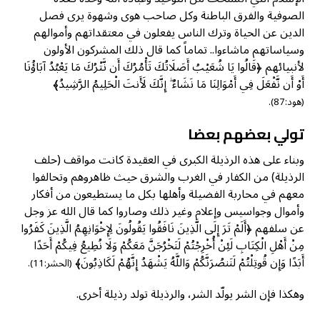
الصوفية والفرق الباطنة وكل صاحب هوى وشهوة يرى فصل
الدين عن الحياة وترك الناس يفعلون في معتقداتهم وأموالهم
وسياساتهم ماشاءوا.. تماماً كما قال ذلك المشركون الأولون
لأنبيائهم ﴿قَالُوا يَا شُعَيْبُ أَصَلَاتُكَ تَأْمُرُكَ أَن نَّتْرُكَ مَا يَعْبُدُ آبَاؤُنَا
أَوْ أَن نَّفْعَلَ فِي أَمْوَالِنَا مَا نَشَاءُ ۖ إِنَّكَ لَأَنتَ الْحَلِيمُ الرَّشِيدُ﴾
(هود:87).
تولي بعضهم بعضا
وبناء على هذه الرذيلة الكبرى في العقيدة كانت مواقف (حلف
الرذيلة) من الكفار في الغرب والشرق حيث ظاهروهم وتحالفوا
معهم في محاربة الفضيلة وأهلها بكل ما يستطيعون من أفكار
وأموال وجواسيس وإعلام وغير ذلك وصاروا كما قال الله عز وجل
عن سلفهم ﴿أَلَمْ تَرَ إِلَى الَّذِينَ نَافَقُوا يَقُولُونَ لِإِخْوَانِهِمُ الَّذِينَ كَفَرُوا
مِنْ أَهْلِ الْكِتَابِ لَئِنْ أُخْرِجْتُمْ لَنَخْرُجَنَّ مَعَكُمْ وَلَا نُطِيعُ فِيكُمْ أَحَدًا
أَبَدًا وَإِن قُوتِلْتُمْ لَنَنصُرَنَّكُمْ وَاللَّهُ يَشْهَدُ إِنَّهُمْ لَكَاذِبُونَ﴾
(الحشر:11).
وهكذا فإن الشر يولّد الشر، والرذيلة تولد رذيلة أخرى.