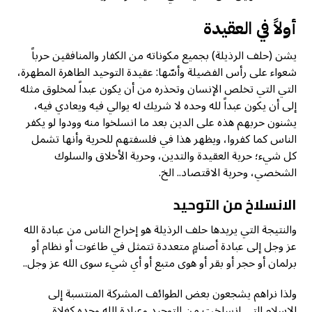
أولاً في العقيدة
يشن (حلف الرذيلة) بجميع مكوناته من الكفار والمنافقين حرباً
شعواء على رأس الفضيلة وأسّها: عقيدة التوحيد الطاهرة المطهرة،
التي التي تخلص الإنسان وتحذره من أن يكون عبداً لمخلوق مثله
إلى أن يكون عبداً لله وحده لا شريك له يوالي فيه ويعادي فيه،
يشنون حربهم هذه على الدين بعد ما انسلخوا منه وودوا لو يكفر
الناس كما كفروا، ويظهر هذا في فلسفتهم للحرية وأنها تشمل
كل شيء؛ حرية العقيدة والتدين، وحرية الأخلاق والسلوك
الشخصي، وحرية الاقتصاد.. الخ.
الانسلاخ من التوحيد
والنتيجة التي يريدها حلف الرذيلة هو إخراج الناس من عبادة الله
عز وجل إلى عبادة أصنامٍ متعددة تتمثل في طاغوت أو نظام أو
برلمان أو حجر أو بقر أو هوى متبع أو أي شيء سوى الله عز وجل..
ولذا نراهم يشجعون بعض الطوائف المشركة المنتسبة إلى
الإسلام التي انسلخت من التوحيد وعبادة الله وحده كغلاة