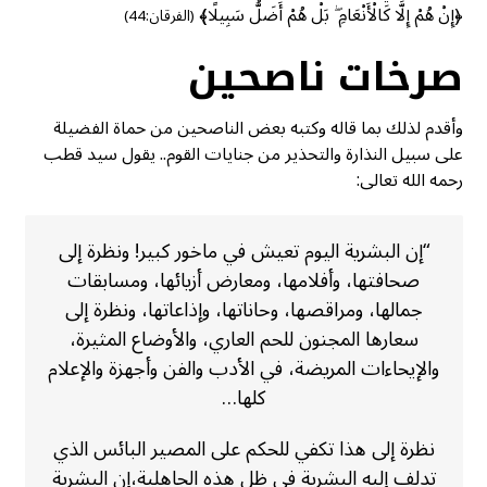
﴿إِنْ هُمْ إِلَّا كَالْأَنْعَامِ ۖ بَلْ هُمْ أَضَلُّ سَبِيلًا﴾
(الفرقان:44)
صرخات ناصحين
وأقدم لذلك بما قاله وكتبه بعض الناصحين من حماة الفضيلة
على سبيل النذارة والتحذير من جنايات القوم.. يقول سيد قطب
رحمه الله تعالى:
“إن البشرية اليوم تعيش في ماخور كبير! ونظرة إلى
صحافتها، وأفلامها، ومعارض أزيائها، ومسابقات
جمالها، ومراقصها، وحاناتها، وإذاعاتها، ونظرة إلى
سعارها المجنون للحم العاري، والأوضاع المثيرة،
والإيحاءات المريضة، في الأدب والفن وأجهزة والإعلام
كلها…
نظرة إلى هذا تكفي للحكم على المصير البائس الذي
تدلف إليه البشرية في ظل هذه الجاهلية،إن البشرية