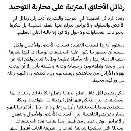
رذائل الأخلاق المترتبة على محاربة التوحيد
وهذه الرذائل العظيمة في التوحيد والتشريع أدت إلى رذائل في
الأخلاق والسلوك والأعراض تترفع عنها الفطر السليمة بل تنكرها
الحيوانات العجماوات ولا حول ولا قوة إلا بالله العلي العظيم.
ومعلوم أنه إذا فسدت العقيدة فسدت الأخلاق والأعمال ولكل
مسلم أن يتصور ما تكون عليه المجتمعات لو سادت فيها شريعة
حلف الرذيلة؛ إنها والله مأساة عظيمة وطامة كبرى ولكن الله عز
وجل رحمته ولطفه وبره وإحسانه وعزته وحكمته يأبى إلا أن يبعث
لهؤلاء الأراذل من يجاهدهم ويفضحهم ويرد كيدهم ورذائلهم والله
من ورائهم محيط.
ولكي يتبين لكل عاقل عظم الجناية وعظم الكارثة التي منيت بها
المجتمعات التي يتحكم فيها أهل الرذيلة من طواغيت وحكام
مستبدين وبطانات منافقة وأرباب إعلام داعر رذيل، أذكر جناياتهم
وثمار دعواتهم العلقمية التي أفسدت الأخلاق والأموال والعقول
والأعراض، وهي غيض من فيض مما تعانيه هذه المجتمعات
المنحلة التي تحكمها شريعة الغاب بل شريعة الغاب أفضل منها