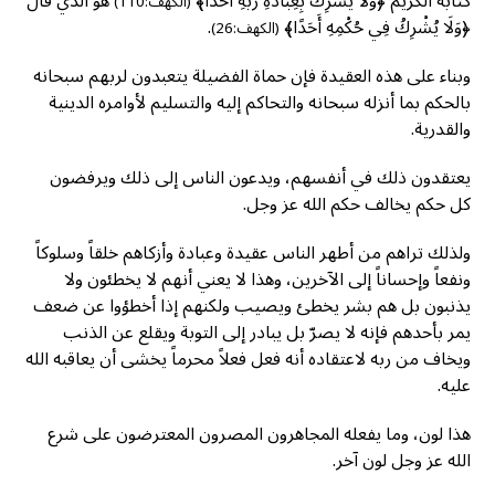
كتابه الكريم ﴿وَلَا يُشْرِكْ بِعِبَادَةِ رَبِّهِ أَحَدًا﴾
هو الذي قال
(الكهف:110)
﴿وَلَا يُشْرِكُ فِي حُكْمِهِ أَحَدًا﴾
.
(الكهف:26)
وبناء على هذه العقيدة فإن حماة الفضيلة يتعبدون لربهم سبحانه
بالحكم بما أنزله سبحانه والتحاكم إليه والتسليم لأوامره الدينية
والقدرية.
يعتقدون ذلك في أنفسهم، ويدعون الناس إلى ذلك ويرفضون
كل حكم يخالف حكم الله عز وجل.
ولذلك تراهم من أطهر الناس عقيدة وعبادة وأزكاهم خلقاً وسلوكاً
ونفعاً وإحساناً إلى الآخرين، وهذا لا يعني أنهم لا يخطئون ولا
يذنبون بل هم بشر يخطئ ويصيب ولكنهم إذا أخطؤوا عن ضعف
يمر بأحدهم فإنه لا يصرّ بل يبادر إلى التوبة ويقلع عن الذنب
ويخاف من ربه لاعتقاده أنه فعل فعلاً محرماً يخشى أن يعاقبه الله
عليه.
هذا لون، وما يفعله المجاهرون المصرون المعترضون على شرع
الله عز وجل لون آخر.