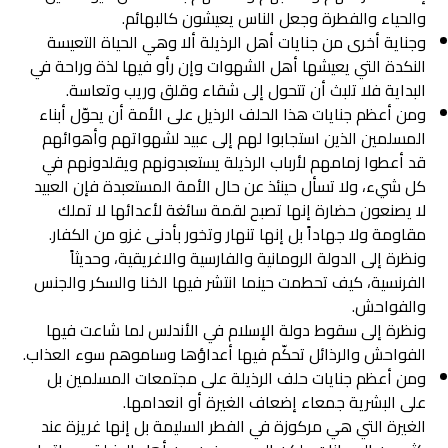
والحياء والفطرة وجعل الناس يعيشون كالبهائم.
وجناية أخرى من جنايات أهل الرذيلة ألا وهي الحياة التعيسة
النكدة التي يعيشها أهل الشهوات وإن رأو فيها لذة وراحة في
البداية فلا تلبث أن تتحول إلى شقاء وقلق وريب وتعاسة.
ومن أعظم جنايات هذا الحلف الرذيل على الأمة أن يحوّل أبناء
المسلمين الذين استجابوا لهم إلى عبيد لشهواتهم وأهوائهم
قد أعطوا زمامهم لأرباب الرذيلة يستعبدونهم ويقلدونهم في
كل شيء، ولا تسأل حينئذ عن حال الأمة المستعبدة فإن العبيد
لا يصنعون حضارة إنها تصبح لقمة سائغة لأعدائها لا تملك
مقاومة ولا جهاداً بل إنها تنهار وتخور بأدنى غزو من الكفار.
ونظرة إلى الدولة الرومانية والفارسية والاغريقية، وحديثاً
الفرنسية، كيف تحطمت حينما انتشر فيها الخنا والسكر والجنس
والفواحش.
ونظرة إلى سقوط دولة الإسلام في الأندلس لما شاعت فيها
الفواحش والرذائل تحكّم فيها أعداؤها وساموهم سوء العذاب.
ومن أعظم جنايات حلف الرذيلة على مجتمعات المسلمين بل
على البشرية جمعاء إضعاف الغيرة أو انعدامها.
الغيرة التي هي مركوزة في الفطر السليمة بل إنها غريزة عند