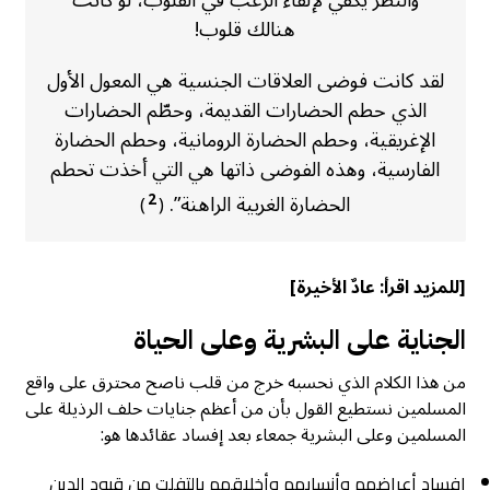
والنظر يكفي لإلقاء الرعب في القلوب، لو كانت
هنالك قلوب!
لقد كانت فوضى العلاقات الجنسية هي المعول الأول
الذي حطم الحضارات القديمة، وحطّم الحضارات
الإغريقية، وحطم الحضارة الرومانية، وحطم الحضارة
الفارسية، وهذه الفوضى ذاتها هي التي أخذت تحطم
الحضارة الغربية الراهنة”.
2
)
(
[للمزيد اقرأ:
عادٌ الأخيرة
]
الجناية على البشرية وعلى الحياة
من هذا الكلام الذي نحسبه خرج من قلب ناصح محترق على واقع
المسلمين نستطيع القول بأن من أعظم جنايات حلف الرذيلة على
المسلمين وعلى البشرية جمعاء بعد إفساد عقائدها هو:
إفساد أعراضهم وأنسابهم وأخلاقهم بالتفلت من قيود الدين