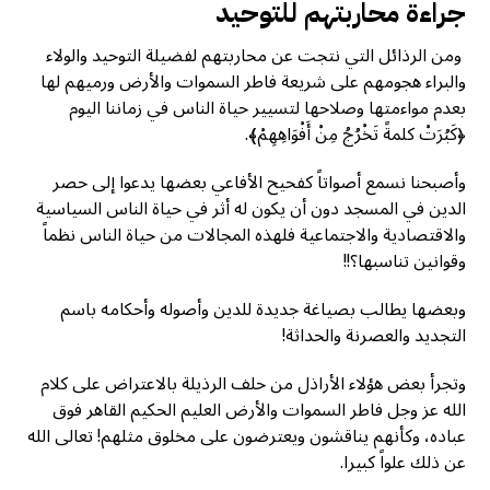
جراءة محاربتهم للتوحيد
ومن الرذائل التي نتجت عن محاربتهم لفضيلة التوحيد والولاء
والبراء هجومهم على شريعة فاطر السموات والأرض ورميهم لها
بعدم مواءمتها وصلاحها لتسيير حياة الناس في زماننا اليوم
﴿كَبُرَتْ كلمةً تَخْرُجُ مِنْ أَفْوَاهِهِمْ﴾.
وأصبحنا نسمع أصواتاً كفحيح الأفاعي بعضها يدعوا إلى حصر
الدين في المسجد دون أن يكون له أثر في حياة الناس السياسية
والاقتصادية والاجتماعية فلهذه المجالات من حياة الناس نظماً
وقوانين تناسبها؟!!
وبعضها يطالب بصياغة جديدة للدين وأصوله وأحكامه باسم
التجديد والعصرنة والحداثة!
وتجرأ بعض هؤلاء الأراذل من حلف الرذيلة بالاعتراض على كلام
الله عز وجل فاطر السموات والأرض العليم الحكيم القاهر فوق
عباده، وكأنهم يناقشون ويعترضون على مخلوق مثلهم! تعالى الله
عن ذلك علواً كبيرا.