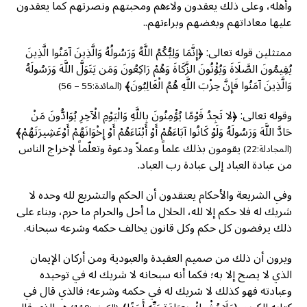
وأهله، وعلى ذلك يعقدون ولاءهم ومحبتهم ونصرتهم كما يعقدون
عليها معاداتهم وبغضهم وبراءتهم..
ممتثلين قوله تعالى: ﴿إِنَّمَا وَلِيُّكُمُ اللَّهُ وَرَسُولُهُ وَالَّذِينَ آمَنُوا الَّذِينَ
يُقِيمُونَ الصَّلَاةَ وَيُؤْتُونَ الزَّكَاةَ وَهُمْ رَاكِعُونَ وَمَن يَتَوَلَّ اللَّهَ وَرَسُولَهُ
وَالَّذِينَ آمَنُوا فَإِنَّ حِزْبَ اللَّهِ هُمُ الْغَالِبُونَ﴾
(المائدة:55 – 56)
وقوله تعالى: ﴿لا تَجِدُ قَوْمًا يُؤْمِنُونَ بِاللَّهِ وَالْيَوْمِ الْآخِرِ يُوَادُّونَ مَنْ
حَادَّ اللَّهَ وَرَسُولَهُ وَلَوْ كَانُوا آبَاءَهُمْ أَوْ أَبْنَاءَهُمْ أَوْ إِخْوَانَهُمْ أَوْعَشِيرَتَهُمْ﴾
يقومون بذلك علماً وعملاً ودعوة وتعلّماً لإخراج الناس
(المجادلة:22)
من عبادة العباد إلى عبادة رب العباد.
وفي الشريعة والأحكام يعتقدون أن الحكم والتشريع لله وحده لا
شريك له فلا حكم إلا لله، الحلال ما أحل والحرام ما حرم، وبناء على
ذلك يرفضون كل حكم وكل قانون يخالف حكمه وشرعه سبحانه.
ويرون أن ذلك من صميم العقيدة والعبودية ومن أركان الإيمان
الذي لا يصح إلا به؛ فكما أنه سبحانه لا شريك له في توحيده
وعبادته فهو كذلك لا شريك له في حكمه وشرعه؛ فالذي قال في