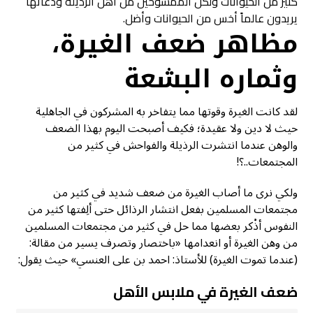
كثير من الحيوانات ولكن الممسوخين من أهل الرذيلة ودعاتها
يريدون عالماً أخس من الحيوانات وأضل.
مظاهر ضعف الغيرة،
وثماره البشعة
لقد كانت الغيرة وقوتها مما يتفاخر به المشركون في الجاهلية
حيث لا دين ولا عقيدة؛ فكيف أصبحت اليوم بهذا الضعف
والوهن عندما انتشرت الرذيلة والفواحش في كثير من
المجتمعات..؟!
ولكي نرى ما أصاب الغيرة من ضعف شديد في كثير من
مجتمعات المسلمين بفعل انتشار الرذائل حتى ألِفتها كثير من
النفوس أذْكر بعضها مما حل في كثير من مجتمعات المسلمين
من وهن الغيرة أو انعدامها «باختصار وتصرف يسير من مقالة:
(عندما تموت الغيرة) للأستاذ: احمد بن على العنسي» حيث يقول:
ضعف الغيرة في ملابس الأهل