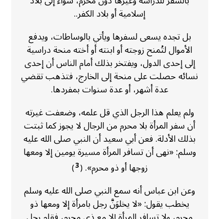
بالسفر للدراسة وغيرها دون محرم، سواء إلى بلاد
إسلامية أو بلاد الكفر..
بل تجده يسعى لسفرها ويأتي بالوساطات، ويدفع
الأموال لتُمنح زوجته أو ابنته أو أخته منحة دراسية
إلى إحدى الدول، ويفتخر بذلك أمام الناس أن إحدى
نسائه حصلت على منحة إلى الخارج، فتذهب تقضي
عدة أشهر، أو عدة سنوات بمفردها.
ولم يعلم هذا الرجل الذي قل علمه، وضعفت غيرته
أن سفر المرأة بلا محرم من الرجال لا يجوز كما ثبتت
بذلك الأدلة. فعن أبي سعيد أن النبي صلى الله عليه
وسلم: «نهى أن تسافر المرأة مسيرة يومين إلا ومعها
زوجها أو ذو محرم».
3
)
(
وعن ابن عباس أنه سمع النبي صلى الله عليه وسلم
يخطب يقول: «لا يخلوَنَّ رجل بامرأة إلا ومعها ذو
محرم، ولا تسافر المرأة إلا مع ذي محرم، فقام رجل