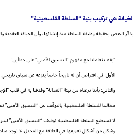
الخيانة هي تركيب بنية “السلطة الفلسطينية”
يذكّر البعض بحقيقة وظيفة السلطة منذ إنشائها، وأن الخيانة العقدية و
“يقف تعاملنا مع مفهوم “التنسيق الأمني” على خطأين:
الأول: في افتراض أن له تاريخاً خاصاً ينزعه عن سياق تاريخي 
والثاني: بأننا نزعناه من بيئة “العمالة” وقذفنا به في قلب “الإج
مطالبنا للسلطة الفلسطينية بالتوقّف عن “التنسيق الأمني” تنط
لا تستطيع السلطة الفلسطينية توقيف “التنسيق الأمني” ليس لأن
وشكل من أشكال تعريفها في العلاقة مع المحتل. لا توجد سلطة