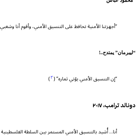
“محمود عباس”
“أجهزتنا الأمنية تحافظ على التنسيق الأمني، وأقوم أنا وشعب
“ليبرمان” يمتدح..!
٢
“إن التنسيق الأمني يؤتي ثماره” (
)
دونالد ترامب، ٢٠١٧
أنا… أُشيد بالتنسيق الأمني ​​المستمر بين السلطة الفلسطينية