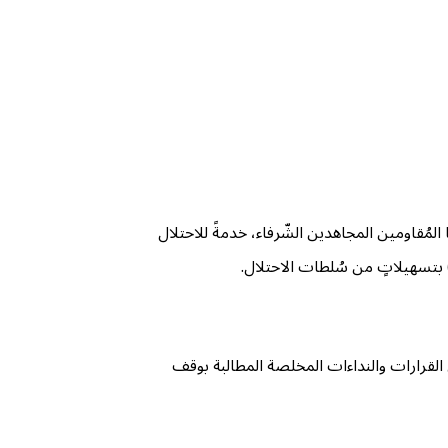
ّة التي يزيد تِعدادها عن ٤٠-٦٠ ألفًا إلى أدوات قمع لأبناء شعبها المُقاومين المجاهدين الشّرفاء، خدمةً للاحتلال
 القرارات والنداءات المخلصة المطالبة بوقف