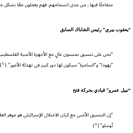
متفاجئًا فيها ـ من مدى انسجامهم. فهم يعملون معًا بشكل جم
“يعقوب بيري” رئيس الشاباك السابق
“نحن على تنسيق بمستوى عالٍ مع الأجهزة الأمنية الفلسطينية 
٤
“يهودا” و”السامرة” سيكون لها دور كبير في تهدئة الأمور”. (
)
“نبيل عمرو” قيادي بحركة فتح
“إن التنسيق الأمني مع كيان الاحتلال الإسرائيلي هو جوهر العل
٥
أوسلو” (
)