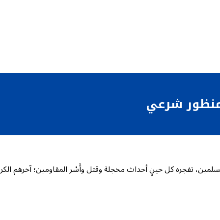
 ومنظور شرعي
مين، تفجره كل حينٍ أحداث مخجلة وقتل وأَسْر المقاومين؛ آخرهم الكريم