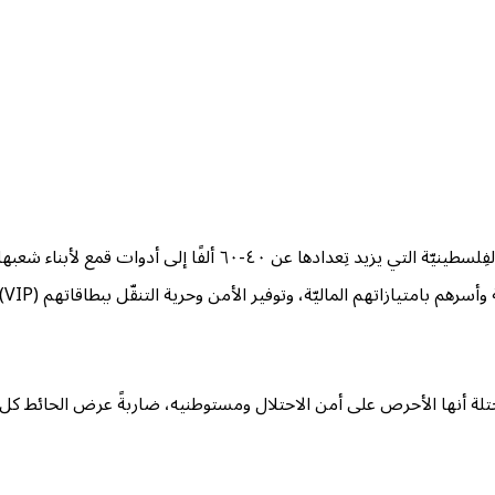
التنسيق الأمني بات يسير في اتّجاه سريع واحد، أي تحوّل قوّات الأمن الفِلسطيني
الماليّة، وتوفير الأمن وحرية التنقّل ببطاقاتهم (VIP) بتسهيلاتٍ من سُلطات الاحتلال.
محتلة أنها الأحرص على أمن الاحتلال ومستوطنيه، ضاربةً عرض الحائط كل