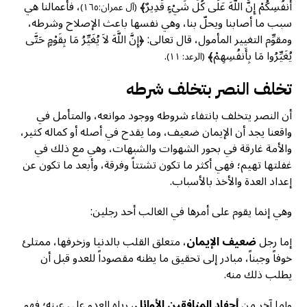
أَنفُسِكُمْ إِنَّ اللَّهَ عَلَى كُلِّ شَيْءٍ قَدِيرٌ﴾
، فأعمالنا هي
(آل عمران:١٦٥)
سبب ما أصابنا ويحلّ بنا، وهي نفسها باعث الإصلاح وشرطه،
ومقوِّم التغيير المأمول، قال تعالى: ﴿إِنَّ اللَّهَ لاَ يُغَيِّرُ مَا بِقَوْمٍ حَتَّى
يُغَيِّرُوا مَا بِأَنفُسِهِمْ﴾
.
(الرعد: ١١)
تخلف النصر بتخلف شرطه
أن النصر يتخلف بانتفاء شروطه ووجود موانعه، والمتأمل في
واقعنا يجد أن الإيمان ضعيف، وما يقدح في أصله أو كماله كثير،
والأمة غارقة في بحور الشهوات والشبهات، وهي مع ذلك في
غفلتها تهيم؛ فهي أكثر ما تكون تشتتاً وفرقة، وأبعد ما تكون عن
إعداد العدة والأخذ بالأسباب.
وهي إنما يقوم على أمرها في الغالب أحد رجلين:
إما رجل
ضعيف الإيمان
، متعلق القلب بالدنيا وزخرفها، ممتلئ
خوفاً وجبناً، مبادر إلى تحقيق ما يظنه مقصوداً للعدو قبل أن
يطلب ذلك منه.
وإما آخر من
أحفاد المنافقين الأوائل
، رباه العدو على عينه؛ فهو