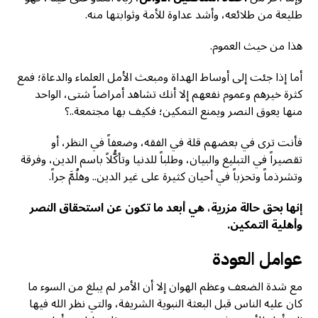
طليعة من طلائعه، وأشد عداوة للأمة وثوابتها منه.
هذا من حيث العموم.
أما إذا جئت إلى أوساط الهداة ومبعث الأمل العلماء والدعاة؛ فمع
كثرة خيرهم وعموم نفعهم إلا أنك تشاهد أمراضاً شتى، الواحد
منها يعوق النصر ويمنع التمكين؛ فكيف بها مجتمعة..؟
فأنت ترى في بعضهم قلة في الفقه، وضعفاً في النظر، أو
تقصيراً في التبليغ والبيان، وطلباً للدنيا وتأكُّلاً باسم الدين، وفرقة
وتشرذماً وتحزباً في أحيان كثيرة على غير الدين.. وهلُمَّ جراً.
إنها بحق حالة مزرية، هي أبعد ما تكون عن استحقاق النصر
وأهلية التمكين.
عوامل العودة
مع شدة الضعف وعظم الهوان إلا أن الأمر لم يبلغ من السوء ما
كان عليه الناس قبل البعثة النبوية الشريفة، والتي نظر الله فيها