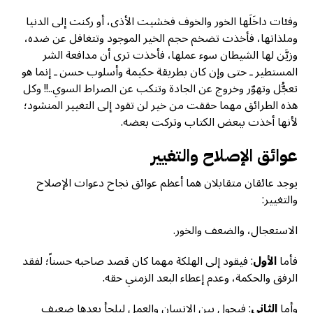
وفئات داخَلَها الخور والخوف فخشيت الأذى، أو ركنت إلى الدنيا
وملذاتها، فأخذت تضخم حجم الخير الموجود وتتغافل عن ضده،
وزيَّن لها الشيطان سوء عملها، فأخذت ترى أن مدافعة الشر
المستطير ـ حتى وإن كان بطريقة حكيمة وأسلوب حسن ـ إنما هو
تعجُّل وتهوّر وخروج عن الجادة وتنكب عن الصراط السوي..!! وكل
هذه الطرائق مهما حققت من خير لن تقود إلى التغيير المنشود؛
لأنها أخذت ببعض الكتاب وتركت بعضه.
عوائق الإصلاح والتغيير
يوجد عائقان متقابلان هما أعظم عوائق نجاح دعوات الإصلاح
والتغيير:
الاستعجال، والضعف والخور.
فأما
الأول
: فيقود إلى الهلكة مهما كان قصد صاحبه حسناً؛ لفقد
الرفق والحكمة، وعدم إعطاء البعد الزمني حقه.
وأما
الثاني
: فيحول بين الإنسان والعمل ليلجأ بعدها ضعيف