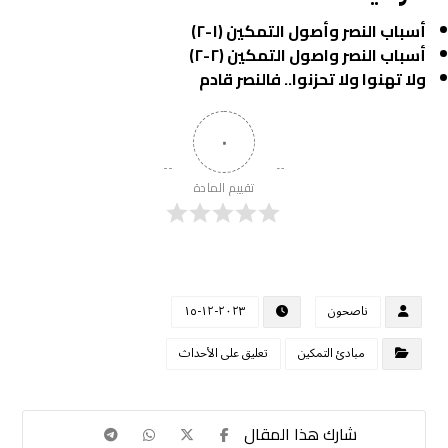
أسباب النصر وأصول التمكين (١-٢)
أسباب النصر واصول التمكين
(٢-٢)
ولا تهنوا ولا تحزنوا.. فالنصر قادم
٠
تقييم المادة
ناصحون
٢٠٢٣-١٢-١٥
مبادئ التمكين
تعليق على الأحداث