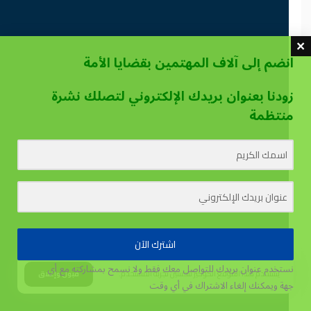
انضم إلى آلاف المهتمين بقضايا الأمة
زودنا بعنوان بريدك الإلكتروني لتصلك نشرة
منتظمة
اشترك الآن
نستخدم عنوان بريدك للتواصل معك فقط ولا نسمح بمشاركته مع أي
يستخدم هذا الموقع الكوكيز لتحسين تجربة المستخدم.
قبول وإغلاق
جهة
ويمكنك إلغاء الاشتراك في أي وقت