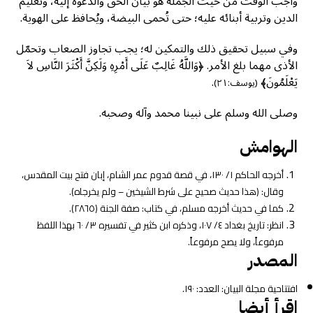
واجب الوقت من حيث الجملة هو بيان الحق والدعوة إليه، وتعليم
الدين وتربية أبنائه عليه؛ حتى تُحمى البيضة، ويُحافظ على الهوية.
وفي سبيل تحقيق ذلك والتمكين له؛ يجب تجاوز الصعاب وتحمّل
الأذى مهما بلغ الأمر. ﴿وَاللَّهُ غَالِبٌ عَلَى أَمْرِهِ وَلَكِنَّ أَكْثَرَ النَّاسِ لاَ
يَعْلَمُونَ﴾
.
(يوسف:٢١)
وصلى الله وسلم على نبينا محمد وآله وصحبه.
الهوامش
أخرجه الحاكم ١/ ١٣٠، في قصة قدوم عمر الشام، إبان فتح بيت المقدس،
وقال: (هذا حديث صحيح على شرط الشيخين – ولم يخرجاه).
كما في حديث أخرجه مسلم، في كتاب: صفة الجنة (٢٨٦٥).
انظر: تاريخ بغداد ٤/ ١٠٧، وذكره ابن كثير في تفسيره ٣/ ٦٠ بهذا اللفظ
مرفوعاً، ولا يصح مرفوعاً.
المصدر
افتتاحية مجلة البيان: العدد: ١٩٠.
اقرأ أيضا