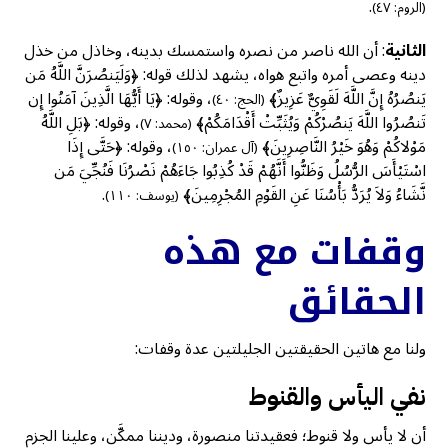
.
(الروم: ٤٧)
الثانية
: أن الله ناصر من نصره واستمسك بدينه، وخاذل من خذل
دينه وعصى أمره واتبع هواه، يشهد لذلك قوله: ﴿وَلَيَنصُرَنَّ اللَّهُ مَن
يَنصُرُهُ إِنَّ اللَّهَ لَقَوِيٌّ عَزِيزٌ﴾
، وقوله: ﴿يَا أَيُّهَا الَّذِينَ آمَنُوا إِن
(الحج: ٤٠)
تَنصُرُوا اللَّهَ يَنصُرْكُمْ وَيُثَبِّتْ أَقْدَامَكُمْ﴾
، وقوله: ﴿بَلِ اللَّهُ
(محمد: ٧)
مَوْلاكُمْ وَهُوَ خَيْرُ النَّاصِرِينَ﴾
، وقوله: ﴿حَتَّى إِذَا
(آل عمران: ١٥٠)
اسْتَيْأَسَ الرُّسُلُ وَظَنُّوا أَنَّهُمْ قَدْ كُذِبُوا جَاءَهُمْ نَصْرُنَا فَنُجِّيَ مَن
نَّشَاءُ وَلاَ يُرَدُّ بَأْسُنَا عَنِ القَوْمِ المُجْرِمِينَ﴾
.
(يوسف: ١١٠)
وقفات مع هذه
الحقائق
ولنا مع هاتين الحقيقتين الجليلتين عدة وقفات:
نفي اليأس والقنوط
أن لا يأس ولا قنوط؛ فعقيدتنا منصورة، وديننا ممكَّن، وعلينا الجزم