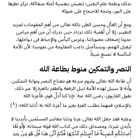
بذلك وعلمه علم اليقين؛ لنعيش بنفسية آملة متفائلة، تركز نظرها
على النور، وتتجه للاجتماع على ضوئه.
ومع أن الفأل وحسن الظن بالله تعالى من أهم المقومات لمريد
التغيير، إلا أن أهمية ذلك تزداد حين ندرك أن من أهم مرامي
عدونا إضعاف معنوياتنا، وغرس اليأس والإحباط في دواخلها،
ليقتل الهمم، ويستأصل باعث المقاومة من نفوسنا؛ لأن الأمة
اليائسة لا تصنع شيئاً.
النصر والتمكين منوط بطاعة الله
أن طاعة الله تعالى ولزوم شرعه هو مفتاح النصر وبوابة التمكين،
وأنه لا سبيل لهذه الأمة لنيل الرفعة والظفر بالعزة إلا عبر ذلك.
يقول الفاروق، رضي الله عنه: «إنا كنا أذلّ قوم، فأعزنا الله
١
بالإسلام؛ فمهما نطلب العزة بغير ما أعزنا الله به: أذلنا الله». (
)
وعليه فقد جعل الله تعالى عزنا وذلنا معاشر المسلمين بأيدينا لا
بأيدي غيرنا، ومصداق ذلك من كتاب الله قوله سبحانه: ﴿أَوَ لَمَّا
أَصَابَتْكُم مُّصِيبَةٌ قَدْ أَصَبْتُم مِّثْلَيْهَا قُلْتُمْ أَنَّى هَذَا قُلْ هُوَ مِنْ عِندِ