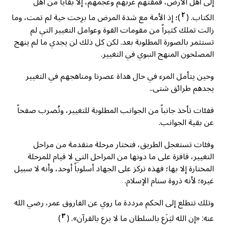
إلى أهل الأرض، فمقتهم عربهم وعجمهم، إلا بقايا من أهل
٢
الكتاب. (
)؛ إذ الأمة مع شدة المرض ما برِحت حية لم تمت، وما
زالت تملك كثيراً من مقومات القوة وعوامل التغيير التي لم
تستثمر بالصورة المطلوبة بعد. لكن كل ذلك لن يجدي ما لم ينهج
المصلحون المنهج النبوي في التغيير.
وحين يتأمل المرء في حال هداة عصرنا ومناهجهم في التغيير
يجدهم طرائق شتى..
ففئات تأخذ جانباً من الجوانب المطلوبة للتغيير، وتُضرب صفحاً
عن بقية الجوانب.
وفئات تستعجل الطريق، فتختار مرحلة متقدمة من مراحل
التغيير، قافزة على ما دونها من المراحل التي لا قيام للمرحلة
المختارة إلا بها؛ فهذه تركز على الجهاد أسلوباً أوحد، وأنه لا سبيل
غيره؛ لأنه ذروة سنام الإسلام.
وتلك تتطلع إلى الحكم مرددة ما روي عن الفاروق عمر، رضي الله
٣
عنه: «إن الله ليَزَع بالسلطان ما لا يزع بالقرآن». (
)