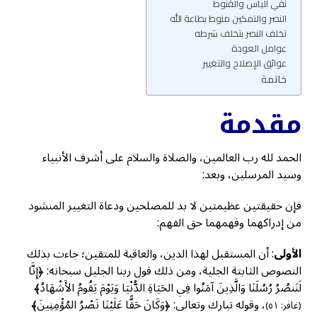
نفي اليأس والقنوط
النصر والتمكين منوط بطاعة الله
تخلف النصر بتخلف شرطه
عوامل العودة
عوائق الإصلاح والتغيير
خاتمة
مقدمة
الحمد لله رب العالمين، والصلاة والسلام على أشرف الأنبياء
وسيد المرسلين، وبعد:
فإن حقيقتين عظيمتين لا بد للمصلحين ودعاة التغيير المنشود
من إدراكهما وفهمهما حق الفهم:
الأولى
: أن المستقبل لهذا الدين، والعاقبة للمتقين؛ جاءت بذلك
النصوص الثابتة الجلية، ومن ذلك قول ربنا الجليل سبحانه: ﴿إِنَّا
لَنَنصُرُ رُسُلَنَا وَالَّذِينَ آمَنُوا فِي الحَيَاةِ الدُّنْيَا وَيَوْمَ يَقُومُ الأَشْهَادُ﴾
، وقوله تبارك وتعالى: ﴿وَكَانَ حَقًّا عَلَيْنَا نَصْرُ المُؤْمِنِينَ﴾
(غافر: ٥١)