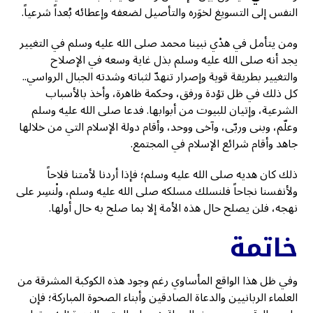
النفس إلى التسويغ لخوَره والتأصيل لضعفه وإعطائه بُعداً شرعياً.
ومن يتأمل في هدْي نبينا محمد صلى الله عليه وسلم في التغيير
يجد أنه صلى الله عليه وسلم بذل غاية وسعه في الإصلاح
والتغيير بطريقة قوية وإصرار تنهدّ لثباته وشدته الجبال الرواسي..
كل ذلك في ظل تؤدة ورفق، وحكمة ظاهرة، وأخذ بالأسباب
الشرعية، وإتيان للبيوت من أبوابها. فدعا صلى الله عليه وسلم
وعلّم، وبنى وربّى، وآخى ووحد، وأقام دولة الإسلام التي من خلالها
جاهد وأقام شرائع الإسلام في المجتمع.
ذلك كان هديه صلى الله عليه وسلم؛ فإذا أردنا لأمتنا فلاحاً
ولأنفسنا نجاحاً فلنسلك مسلكه صلى الله عليه وسلم، ولْنسِر على
نهجه، فلن يصلح حال هذه الأمة إلا بما صلح به حال أولها.
خاتمة
وفي ظل هذا الواقع المأساوي رغم وجود هذه الكوكبة المشرقة من
العلماء الربانيين والدعاة الصادقين وأبناء الصحوة المباركة؛ فإن