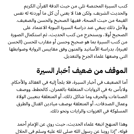
كتب السيرة المختصة تلي من حيث الدقة القرآن الكريم
والحديث الشريف. ولكن هذا لا يعني أن كل ما أوردته له نفس
القيمة من حيث الصحة، ففيها الصحيح والحسن والضعيف.
ولأجل ذلك ينبغي عند دراسة السيرة النبوية الاعتماد على
الصحيح أولا، ويستخرج من كتب الحديث، ثم استكمال الصورة
من كتب السيرة بما هو صحيح وحسن أو مقارب للحسن (الحسن
لغيره)، بدراسة الأسانيد والمتون وفق مقاييس الرواية وضوابطها
التي وضعها علماء الجرح والتعديل.
الموقف من ضعيف أخبار السيرة
أما الضعيف في أخبار السيرة، فلا يلجأ إليه في العقائد والأحكام.
ولابأس به في الروايات المتعلقة بالعمران، كالخطط، ووصف
الصناعات والحرف وما شاكل ذلك، أو المتعلقة بتعيين الولاة
وعمال الصدقات، أو المتعلقة بوصف ميادين القتال والطرق
المسلوكة في الغزوات والرايات ونحو ذلك.
وهذا المنهج اتبعه علماء الحديث، حيث روي عن الإمام أحمد
قوله، “إذا روينا عن رسول الله صلى لله عليه وسلم في الحلال