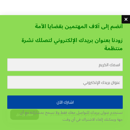
انضم إلى آلاف المهتمين بقضايا الأمة
زودنا بعنوان بريدك الإلكتروني لتصلك نشرة
منتظمة
اشترك الآن
نستخدم عنوان بريدك للتواصل معك فقط ولا نسمح بمشاركته مع أي
يستخدم هذا الموقع الكوكيز لتحسين تجربة المستخدم.
قبول وإغلاق
جهة
ويمكنك إلغاء الاشتراك في أي وقت