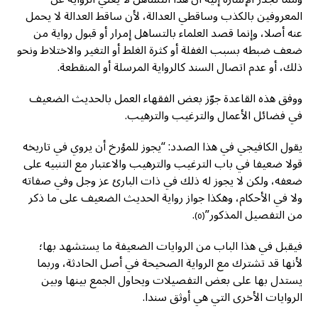
المعروفين بالكذب وساقطي العدالة، لأن ساقط العدالة لا يحمل
عنه أصلا، وإنما قصد العلماء بالتساهل إمرار أو قبول رواية من
ضعف ضبطه بسبب الغفلة أو كثرة الغلط أو التغير والاختلاط ونحو
ذلك، أو عدم اتصال السند كالرواية المرسلة أو المنقطعة.
ووفق هذه القاعدة جوّز بعض الفقهاء العمل بالحديث الضعيف
في فضائل الأعمال والترغيب والترهيب.
يقول الكافيجي في هذا الصدد: “يجوز للمؤرخ أن يروي في تاريخه
قولا ضعيفا في باب الترغيب والترهيب والاعتبار مع التنبيه على
ضعفه، ولكن لا يجوز له ذلك في ذات البارئ عز وجل وفي صفاته
ولا في الأحكام، وهكذا جواز رواية الحديث الضعيف على ما ذكر
من التفصيل المذكور”
.
(٥)
فيقبل في هذا الباب من الروايات الضعيفة ما يستشهد بها؛
لأنها قد تشترك مع الرواية الصحيحة في أصل الحادثة، وربما
يستدل بها على بعض التفصيلات ويحاول الجمع بينها وبين
الروايات الأخرى التي هي أوثق سندا.