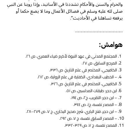
والحرام والسنن والأحكام تشددنا في الأسانيد، وإذا روينا عن النبي
صلى لله عليه وسلم في فضائل الأعمال وما لا يضع حكما أو
يرفعه تساهلنا في الأحاديث”.
………………………………………
هوامش:
المجتمع المدني في عهد النبوة لأكرم ضياء العمري، ص ٢٦.
المرجع السابق، ص ٢٧.
الكافيجي، المختصر في علم التاريخ، ص ٣٣٦.
– الخطيب البغدادي، الكفاية في علم الرواية، ص ٢١٢.
الكافيجي، المختصر في علم التاريخ، ص ٣٢٦.
ابن حجر: طبقات المدلسين، ص ٥١.
– ابن حجر: التقريب، ج٢، ص ١٩٤.
– المصدر نفسه، ج١، ص ٣٤٤.
– ابن حجر، فتح الباري، شرح صحيح البخاري، ج ٧، ص ٢٧٩-٢٨٠.
– المصدر السابق نفسه، ج ٧، ص ٢٩٢.
المصدر نفسه، ج ٧، ص ٣٢٩-٣٣٢.