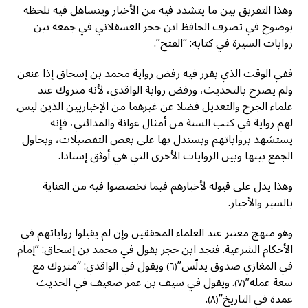
وهذا التفريق بين ما يتشدد فيه من الأخبار ويتساهل فيه نلحظه
بوضوح في تصرف الحافظ ابن حجر العسقلاني في جمعه بين
روايات السيرة في كتابه: “الفتح”.
ففي الوقت الذي يقرر فيه رفض رواية محمد بن إسحاق إذا عنعن
ولم يصرح بالتحديث، ورفض رواية الواقدي، لأنه متروك عند
علماء الجرح والتعديل فضلا عن غيرهما من الإخباريين الذين ليس
لهم رواية في كتب السنة من أمثال عوانة والمدائني، فإنه
يستشهد برواياتهم ويستدل بها على بعض التفصيلات، ويحاول
الجمع بينها وبين الروايات الأخرى التي هي أوثق إسنادا.
وهذا يدل على قبوله لأخبارهم فيما تخصصوا فيه من العناية
بالسير والأخبار.
وهو منهج معتبر عند العلماء المحققين وإن لم يقبلوا رواياتهم في
الأحكام الشرعية. فنجد ابن حجر يقول في محمد بن إسحاق: “إمام
في المغازي صدوق يدلّس”
ويقول في الواقدي: “متروك مع
(٦)
سعة عمله”
. ويقول في سيف بن عمر ضعيف في الحديث
(٧)
عمدة في التاريخ”
.
(٨)