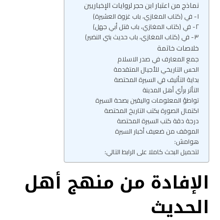
نماذج من اعتبار ابن حجر لروايات الإخباريين
١- في (كتاب المغازي، باب غزوة العشيرة)
٢- في (كتاب المغازي، باب قتل أبي جهل)
٣- في (كتاب المغازي، باب حديث بني النضير)
خلاصات خاتمة
جمع المعارف في صدر الاسلام
الحس التاريخي للأجيال المتقدمة
بداية التأليف في السيرة المختصة
التأثر برأي أهل المدينة
تواطؤ المعلومات واليقين بصحة السيرة
اكتمال الصورة بكتب التاريخ المختصة
درجة دقة كتب السيرة المختصة
الموقف من ضعيف أخبار السيرة
هوامش:
لتحميل البحث كاملا على الرابط التالي:
الإفادة من منهج أهل
الحديث