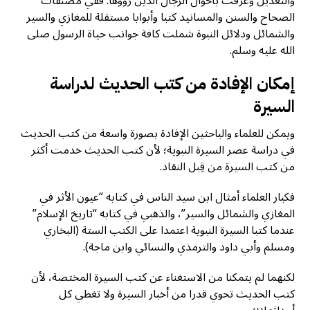
والتعديل وعرّفت بأحوال الرجال الذين رووها. ففي مصنفات
الصحاح والسنن والمسانيد كتبا وأبوابا مستقلة للمغازي والسير
والشمائل ودلائل النبوة شملت كافة جوانب حياة الرسول صلى
الله عليه وسلم.
إمكان الإفادة من كتب الحديث لدراسة
السيرة
ويمكن للعلماء والباحثين الإفادة بصورة واسعة من كتب الحديث
في دراسة عصر السيرة النبوية؛ لأن كتب الحديث خدمت أكثر
من كتب السيرة من قِبل النقاد.
فكبار العلماء أمثال ابن سيد الناس في كتابه “عيون الأثر في
المغازي والشمائل والسير”، والذهبي في كتابه “تاريخ الإسلام”
عندما كتبا السيرة النبوية اعتمدا على الكتب الستة (البخاري
ومسلم وأبي داود والترمذي والنسائي وابن ماجة).
لكنهما لم يتمكنا من الاستغناء عن كتب السيرة المختصة، لأن
كتب الحديث تحوي قدرا من أخبار السيرة ولا تغطي كل