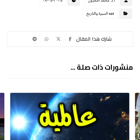
أ.د. محمد أمحزون
٢٠٢٥-٠٥-٠٨
فقه السيرة والتاريخ
منشورات ذات صلة ...