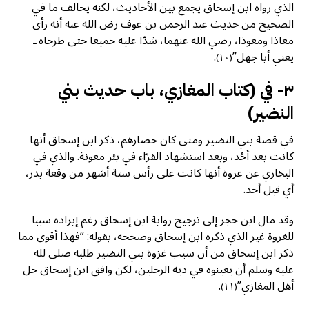
الذي رواه ابن إسحاق يجمع بين الأحاديث، لكنه يخالف ما في
الصحيح من حديث عبد الرحمن بن عوف رض الله عنه أنه رأى
معاذا ومعوذا، رضي الله عنهما، شدّا عليه جميعا حتى طرحاه ـ
يعني أبا جهل”
.
(١٠)
٣- في (كتاب المغازي، باب حديث بني
النضير)
في قصة بني النضير ومتى كان حصارهم، ذكر ابن إسحاق أنها
كانت بعد أحُد، وبعد استشهاد القرّاء في بئر معونة. والذي في
البخاري عن عروة أنها كانت على رأس ستة أشهر من وقعة بدر،
أي قبل أحد.
وقد مال ابن حجر إلى ترجيح رواية ابن إسحاق رغم إيراده سببا
للغزوة غير الذي ذكره ابن إسحاق وصححه، بقوله: “فهذا أقوى مما
ذكر ابن إسحاق من أن سبب غزوة بني النضير طلبه صلى لله
عليه وسلم أن يعينوه في دية الرجلين، لكن وافق ابن إسحاق جل
أهل المغازي”
.
(١١)