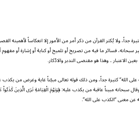
ة جداً، ولا يُكثر القرآن من ذكر أمر من الأمور إلا انعكاساً لأهميته الق
لخبير سبحانه، فسائر ما فيه من تصريح أو تلميح أو كناية أو إشارة أو مفهوم
عين الاعتبار .. وهذا هو مقتضى التدبر والادّكار.
على الله” كثيرة جداً، ومن ذلك قوله تعالى مبيّناً غاية وغرض من يكذب على ا
ال سبحانه مبيناً عاقبة من يكذب عليه: ﴿وَيَوْمَ الْقِيَامَةِ تَرَى الَّذِينَ كَذَبُواْ عَلَى 
 عن معنى “الكذب على الله”.