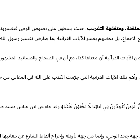
مثقفة، ومتفقهة التغريب
، حيث يسطون على نصوص الوحي فيفسرونها 
لاجماع، بل بعضهم يفسر الآيات القرآنية بما يعارض تفسير رسول الله ص
ن الآيات القرآنية أن معناها كذا، مع أن في الصحاح والمسانيد المشهورة
. وأهم تلك الآيات القرآنية التي جرّمت الكذب على الله في المعاني من خل
﴿إِنَّ الَّذِينَ يُلْحِدُونَ فِي آيَاتِنَا لَا يَخْفَوْنَ عَلَيْنَا﴾ وقد جاء عن ابن
 جهة جحد الوحي، وإنما من جهة تأويله وإخراج ألفاظ الشارع عن معانيها ال