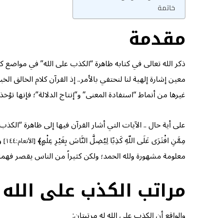
خاتمة
مقدمة
ذكر الله تعالى في كتابه ظاهرة “الكذب على الله” في مواضع كثير
معين إشارة إلهية لنا لنحتفي بالأمر.. إذ القرآن كلام الخالق ا
غيرها من أنماط “استفادة المعنى” و”إنتاج الدلالة”؛ فإنها تؤخذ ب
على أية حال .. الآيات التي أشار القرآن فيها إلى ظاهرة “الكذب 
مِمَّنِ افْتَرَى عَلَى اللّهِ كَذِبًا لِيُضِلَّ النَّاسَ بِغَيْرِ عِلْمٍ﴾
وق
[الأنعام:١٤٤]
معلومة مشهورة ولله الحمد؛ ولكن كثيراً من الناس يقصر فهمه
مراتب الكذب على الله
والواقع أن الكذب على الله له مرتبتان: