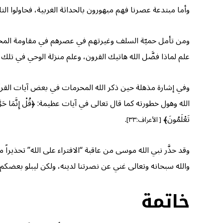
وأما مبتدعة عصرنا فهم مبهورون بالحداثة الغربية، فحاولوا ا
ومن تأمل حميّة السلف وغيرتهم في عصرهم في مقاومة المحدَث
علم لماذا فضَّل الله هاتيك القرون، وعلم منزلة الوحي في تلك 
وفي إشارة مذهلة حين ذكر الله المحرمات في بعض آيات القرآن ب
الله وهول خطورته كما قال تعالى في آيات عظيمة: ﴿قُلْ إِنَّمَا حَرَّمَ رَبِّيَ الْفَوَاحِ
تَعْلَمُونَ﴾
.
[ الأعراف:٣٣]
وقد حذَّر نبي الله موسى من عاقبة “الافتراء على الله” تحذيراً مدوياً بأ
والله سبحانه وتعالى غني عن نصرتنا لدينه، ولكن ليبلو بعضكم
خاتمة