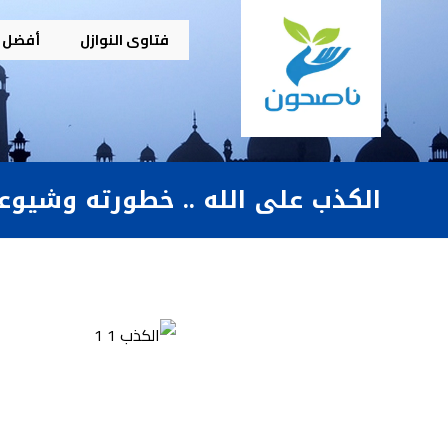
فتاوى النوازل
أفضل م
الكذب على الله .. خطورته وشيوع