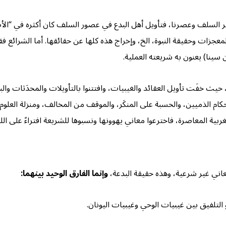
صر السلف وعصرنا، فتأويل أهل البدع في عصور السلف كان أكثره في “الأ
لمعجزات وحقيقة النبوة، الخ، وإخراج هذه كلها عن حقائقها. أما الشرائع ف
سينا) يعنون به شريعته العملية.
حيث خفَت تأويل العقائد والغيبيات، وافتتنوا بالتأويلات والمحدَثات وا
، وأحكام الذميين، والحسبة على المنكَر، والموقف من المخالف، ومنزلة العل
 المعاصرة، فاخترعوا معاني يهوونها ونسبوها للشريعة افتراءً على الله وك
معاني غير شرعية، وهذه حقيقة البدعة،
وإنما الفارق الوحيد بينهما:
و التلفيق بين غيبيات الوحي وغيبيات اليونان.