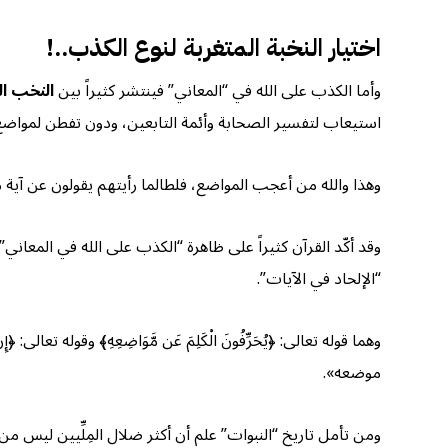
اختيار النخبة المتغربة لنوع الكذب..!
وأما الكذب على الله في “المعاني” فينتشر كثيراً بين
النخب ال
استيعاب لتفسير الصحابة وأئمة التابعين، ودون تفطن لمواضع ا
وهذا والله من أعجب المواضع، فلطالما رأيتهم يقولون عن آية م
وقد أكّد القرآن كثيراً على ظاهرة “الكذب على الله في المعاني”
“الإلحاد في الآيات”.
وهما قوله تعالى: ﴿يُحَرِّفُونَ الْكَلِمَ عَن مَّوَاضِعِهِ﴾ وقوله تعالى: 
موضعه».
ومن تأمل تاريخ “النبوات” علم أن أكثر ضلال المِلِّيين ليس من