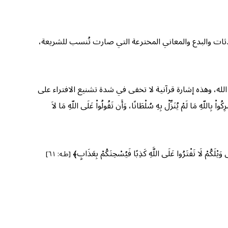
ثات والبدع والمعاني المخترعة التي صارت تُنسب للشريعة،
لله، وهذه إشارة قرآنية لا تخفى في شدة تشنيع الافتراء على
لّهِ مَا لَمْ يُنَزِّلْ بِهِ سُلْطَانًا، وَأَن تَقُولُواْ عَلَى اللّهِ مَا لاَ
فْتَرُوا عَلَى اللَّهِ كَذِبًا فَيُسْحِتَكُمْ بِعَذَابٍ﴾
[طـه: ٦١]