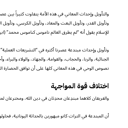
والتأويل وإحداث المعاني في هذه الأمة يتفاوت كثيراً بين ع
وتأويل القدر، وتأويل البعث والمعاد، وتأويل الكرسي، وتأويل ا
للإسلام يقول أنه “لم يطرق العالم ناموس كناموس محمد” (ابن 
وتأويل وإحداث مبتدعة عصرنا أكثره في “التشريعات العملية”، 
الجنائية، والربا، والحجاب، والقوامة، والجهاد، والولاء والبراء
نصوص الوحي في هذه المعاني كلها على أن توافق الحضارة الغربية
اختلاف قوة المواجهة
والفريقان كلاهما مبتدِعان محدِثان في دين الله، ومخترعان ل
أن المبتدعة في التراث كانو مبهورين بالحداثة اليونانية، فحاول