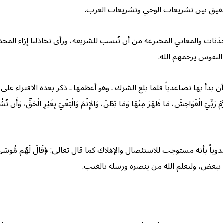
لتلفيق بين تشريعات الوحي وتشريعات الغرب.
ات والمعاني المخترعة من أن تُنسب للشريعة، ورأى تخاذلنا إزاء المحد
النفوس يرحمهم الله.
دأ بها تصاعدياً فلما بلغ الشرك ـ وهو أعظمها ـ ذكر بعده الافتراء على ا
شَ، مَا ظَهَرَ مِنْهَا وَمَا بَطَنَ، وَالإِثْمَ وَالْبَغْيَ بِغَيْرِ الْحَقِّ، وَأَن تُشْرِكُواْ بِال
نه مستوجب للاستئصال والإهلاك كما قال تعالى: ﴿قَالَ لَهُم مُّوسَى وَيْلَكُمْ لَا تَ
 ببعض، وليعلم الله من ينصره ورسله بالغيب.