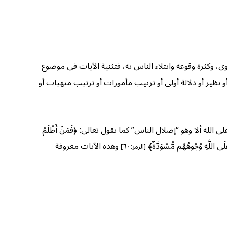
صوى، وكثرة وقوعه وابتلاء الناس به، فتثنية الآيات في موضوع
 أو نظير أو دلالة أولى أو ترتيب مأمورات أو ترتيب منهيات أو
لله ألا وهو “إضلال الناس” كما يقول تعالى: ﴿فَمَنْ أَظْلَمُ
اللَّهِ وُجُوهُهُم مُّسْوَدَّةٌ﴾
وهذه الآيات معروفة
[الزمر:٦٠]