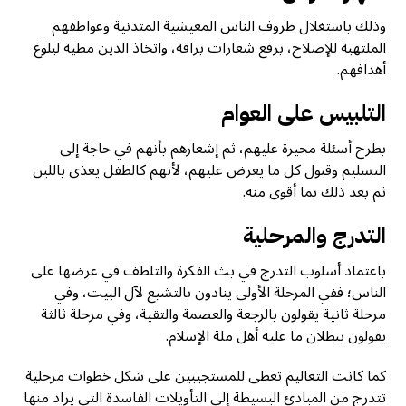
وذلك باستغلال ظروف الناس المعيشية المتدنية وعواطفهم
الملتهبة للإصلاح، برفع شعارات براقة، واتخاذ الدين مطية لبلوغ
أهدافهم.
التلبيس على العوام
بطرح أسئلة محيرة عليهم، ثم إشعارهم بأنهم في حاجة إلى
التسليم وقبول كل ما يعرض عليهم، لأنهم كالطفل يغذى باللبن
ثم بعد ذلك بما أقوى منه.
التدرج والمرحلية
باعتماد أسلوب التدرج في بث الفكرة والتلطف في عرضها على
الناس؛ ففي المرحلة الأولى ينادون بالتشيع لآل البيت، وفي
مرحلة ثانية يقولون بالرجعة والعصمة والتقية، وفي مرحلة ثالثة
يقولون ببطلان ما عليه أهل ملة الإسلام.
كما كانت التعاليم تعطى للمستجيبين على شكل خطوات مرحلية
تتدرج من المبادئ البسيطة إلى التأويلات الفاسدة التي يراد منها