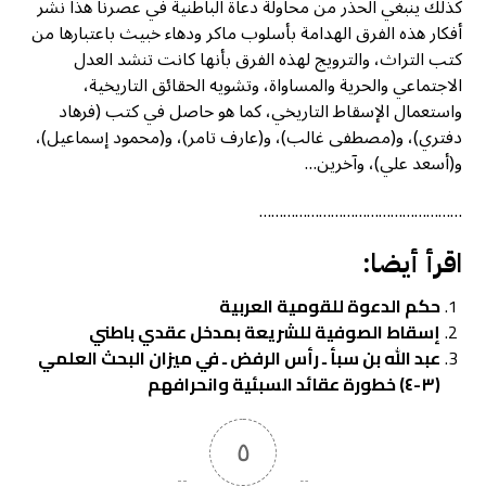
كذلك ينبغي الحذر من محاولة دعاة الباطنية في عصرنا هذا نشر
أفكار هذه الفرق الهدامة بأسلوب ماكر ودهاء خبيث باعتبارها من
كتب التراث، والترويج لهذه الفرق بأنها كانت تنشد العدل
الاجتماعي والحرية والمساواة، وتشويه الحقائق التاريخية،
واستعمال الإسقاط التاريخي، كما هو حاصل في كتب (فرهاد
دفتري)، و(مصطفى غالب)، و(عارف تامر)، و(محمود إسماعيل)،
و(أسعد علي)، وآخرين…
……………………………………………
اقرأ أيضا:
حكم الدعوة للقومية العربية
إسقاط الصوفية للشريعة بمدخل عقدي باطني
عبد الله بن سبأ ـ رأس الرفض ـ في ميزان البحث العلمي
(٣-٤) خطورة عقائد السبئية وانحرافهم
٥