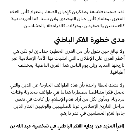
فقد ضمت فلاسفة ومفكرين كإخوان الصفا، وشعراء كأبي العلاء
المعري، وعلماء كأبي حيان التوحيدي وابن سينا. كما أفرزت دولا
كالعبيديين والصفويين، وحركات كالقرامطة والحشاشين.
مدى خطورة الفكر الباطني
ولا نبالغ حين نقول بأن من الفرق الخطيرة جدا ـ إن لم تكن هي
أخطر الفرق على الإطلاق ـ التي ابتليت بها الأمة الإسلامية عبر
تاريخها المديد وإلى يوم الناس هذا: الفرق الباطنية بمختلف
أطيافها.
ولا نشك لحظة واحدة بأن هذه الطوائف الخارجة عن الدين والتي
تحمل فكرا متناقضا مضطربا هداما هي طوائف مخذولة وفئات
مرذولة، ومأوى لكل من أراد هدم الإسلام. بل كانت في بعض
مراحل التاريخ الإسلامي عونا للصليبيين والوثنيين التتار الذين
جاءوا لغزو المسلمين في عقر دارهم.
[اقرأ المزيد عن:
بداية الفكر الباطني في شخصية عبد الله بن