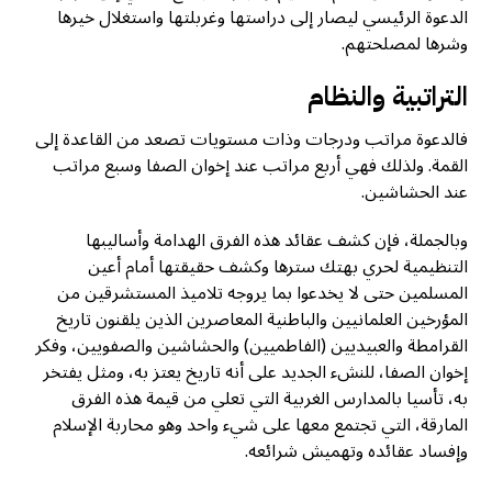
الدعوة الرئيسي ليصار إلى دراستها وغربلتها واستغلال خيرها
وشرها لمصلحتهم.
التراتبية والنظام
فالدعوة مراتب ودرجات وذات مستويات تصعد من القاعدة إلى
القمة. ولذلك فهي أربع مراتب عند إخوان الصفا وسبع مراتب
عند الحشاشين.
وبالجملة، فإن كشف عقائد هذه الفرق الهدامة وأساليبها
التنظيمية لحري بهتك سترها وكشف حقيقتها أمام أعين
المسلمين حتى لا يخدعوا بما يروجه تلاميذ المستشرقين من
المؤرخين العلمانيين والباطنية المعاصرين الذين يلقنون تاريخ
القرامطة والعبيديين (الفاطميين) والحشاشين والصفويين، وفكر
إخوان الصفا، للنشء الجديد على أنه تاريخ يعتز به، ومثل يفتخر
به، تأسيا بالمدارس الغربية التي تعلي من قيمة هذه الفرق
المارقة، التي تجتمع معها على شيء واحد وهو محاربة الإسلام
وإفساد عقائده وتهميش شرائعه.