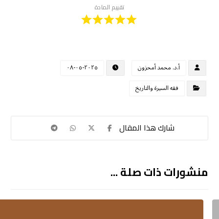
تقييم المادة
أ.د. محمد أمحزون
٢٠٢٥-٠٥-٠٨
فقه السيرة والتاريخ
منشورات ذات صلة ...