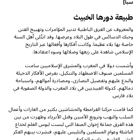
سبأ
]
طبيعة دورها الخبيث
والمعروف عن الفرق الباطنية تدبير المؤامرات وتهييج الفتن
وحبك الدسائس في طول البلاد وعرضها. وقد ابتُلي أهل السنة
خاصة بها بلاء عظيما. وكانت أفكارها وأفعالها عبر التاريخ
الإسلامي شاهدة على زيغها وضلالها وسوء اعتقادها.
وأسَست دولا في المغرب والمشرق الإسلاميين سامت
المسلمين صنوف الاضطهاد والتنكيل، بفرض الأفكار الدخيلة
والبدع عليهم وتفضيل النصارى، ومصادرة أموالهم، واستباحة
دمائهم.. كدولة العبيديين في بلاد المغرب والدولة الصفوية في
بلاد فارس.
كما قامت حركتا القرامطة والحشاشين بكثير من الغارات وأعمال
السلب والنهب وترويع الآمنين وقتل الأبرياء. وظهرت من بين
هذه الفرق جماعة إخوان الصفا التي لبست لبوس العلم لخداع
الناشئة وعوام المسلمين والتلبيس عليهم، فنشرت بينهم الفكر
الوثني الفلسفي باسم الحكمة.