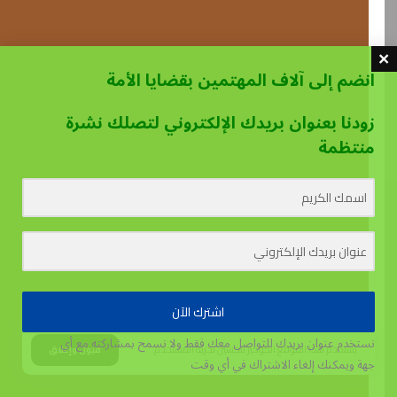
انضم إلى آلاف المهتمين بقضايا الأمة
زودنا بعنوان بريدك الإلكتروني لتصلك نشرة
منتظمة
اشترك الآن
نستخدم عنوان بريدك للتواصل معك فقط ولا نسمح بمشاركته مع أي
يستخدم هذا الموقع الكوكيز لتحسين تجربة المستخدم.
قبول وإغلاق
جهة
ويمكنك إلغاء الاشتراك في أي وقت